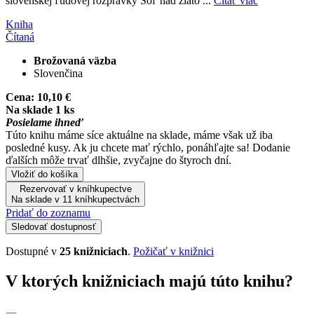
slovenskej ľudovej rozprávky Soľ nad zlato ...
Čítať viac
Kniha
Čítaná
Brožovaná väzba
Slovenčina
Cena:
10,10 €
Na sklade 1 ks
Posielame ihneď
Túto knihu máme síce aktuálne na sklade, máme však už iba
posledné kusy. Ak ju chcete mať rýchlo, ponáhľajte sa! Dodanie
ďalších môže trvať dlhšie, zvyčajne do štyroch dní.
Vložiť do košíka
Rezervovať v kníhkupectve
Na sklade v 11 kníhkupectvách
Pridať do zoznamu
Sledovať dostupnosť
Dostupné v
25 knižniciach
.
Požičať v knižnici
V ktorých knižniciach majú túto knihu?