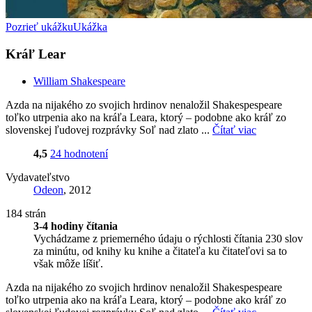
Pozrieť ukážku
Ukážka
Kráľ Lear
William Shakespeare
Azda na nijakého zo svojich hrdinov nenaložil Shakespespeare
toľko utrpenia ako na kráľa Leara, ktorý – podobne ako kráľ zo
slovenskej ľudovej rozprávky Soľ nad zlato ...
Čítať viac
4,5
24 hodnotení
Vydavateľstvo
Odeon
, 2012
184 strán
3-4 hodiny čítania
Vychádzame z priemerného údaju o rýchlosti čítania 230 slov
za minútu, od knihy ku knihe a čitateľa ku čitateľovi sa to
však môže líšiť.
Azda na nijakého zo svojich hrdinov nenaložil Shakespespeare
toľko utrpenia ako na kráľa Leara, ktorý – podobne ako kráľ zo