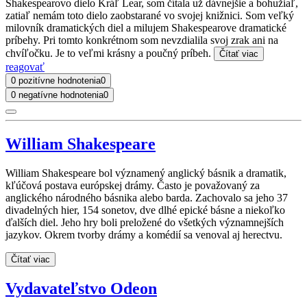
Shakespearovo dielo Kráľ Lear, som čítala už dávnejšie a bohužiaľ,
zatiaľ nemám toto dielo zaobstarané vo svojej knižnici. Som veľký
milovník dramatických diel a milujem Shakespearove dramatické
príbehy. Pri tomto konkrétnom som nevzdialila svoj zrak ani na
chvíľočku. Je to veľmi krásny a poučný príbeh.
Čítať viac
reagovať
0 pozitívne hodnotenia
0
0 negatívne hodnotenia
0
William Shakespeare
William Shakespeare bol významený anglický básnik a dramatik,
kľúčová postava európskej drámy. Často je považovaný za
anglického národného básnika alebo barda. Zachovalo sa jeho 37
divadelných hier, 154 sonetov, dve dlhé epické básne a niekoľko
ďalších diel. Jeho hry boli preložené do všetkých významnejších
jazykov. Okrem tvorby drámy a komédií sa venoval aj herectvu.
Čítať viac
Vydavateľstvo Odeon