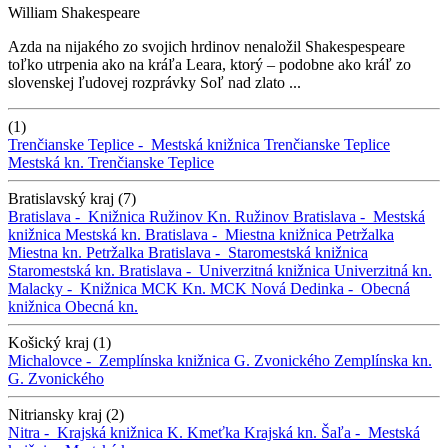
William Shakespeare
Azda na nijakého zo svojich hrdinov nenaložil Shakespespeare
toľko utrpenia ako na kráľa Leara, ktorý – podobne ako kráľ zo
slovenskej ľudovej rozprávky Soľ nad zlato ...
(1)
Trenčianske Teplice -
Mestská knižnica Trenčianske Teplice
Mestská kn. Trenčianske Teplice
Bratislavský kraj (7)
Bratislava -
Knižnica Ružinov
Kn. Ružinov
Bratislava -
Mestská
knižnica
Mestská kn.
Bratislava -
Miestna knižnica Petržalka
Miestna kn. Petržalka
Bratislava -
Staromestská knižnica
Staromestská kn.
Bratislava -
Univerzitná knižnica
Univerzitná kn.
Malacky -
Knižnica MCK
Kn. MCK
Nová Dedinka -
Obecná
knižnica
Obecná kn.
Košický kraj (1)
Michalovce -
Zemplínska knižnica G. Zvonického
Zemplínska kn.
G. Zvonického
Nitriansky kraj (2)
Nitra -
Krajská knižnica K. Kmeťka
Krajská kn.
Šaľa -
Mestská