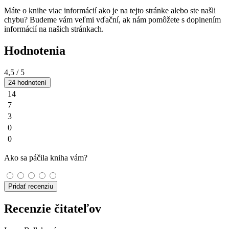
Máte o knihe viac informácií ako je na tejto stránke alebo ste našli
chybu? Budeme vám veľmi vďační, ak nám pomôžete s doplnením
informácií na našich stránkach.
Hodnotenia
4,5
/ 5
24 hodnotení
14
7
3
0
0
Ako sa páčila kniha vám?
Pridať recenziu
Recenzie čitateľov