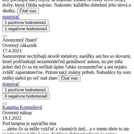
dcéry, ktorá ľúbila najviac. Nakoniec každého dobehnú jeho slová a
skutky.
Čítať viac
reagovať
1 pozitívne hodnotenie
1
1 negatívne hodnotenie
1
Anonymný čitateľ
Overený zákazník
17.4.2023
Samozrejme nechýbajú skvelé metafory, narážky ani hra so slovami,
ktoré podčiarkujú nezameniteľnú geniálnosť autora, no pre mňa
jedno diel čo sa mi nečítali úplne ľahko zrozumiteľne a ani nejako
zvlášť zapamätateľne. Pritom taký známy príbeh. Nabudúce by som
radšej siahol po soľ nad zlato
Čítať viac
reagovať
1 pozitívne hodnotenie
1
0 negatívne hodnotenia
0
Katarína Kormošová
Overený nákup
19.1.2022
Pod lampou je najväčšia tma
... alebo čo sa môže vykľuť z vlastných detí... a v tomto diele to nie