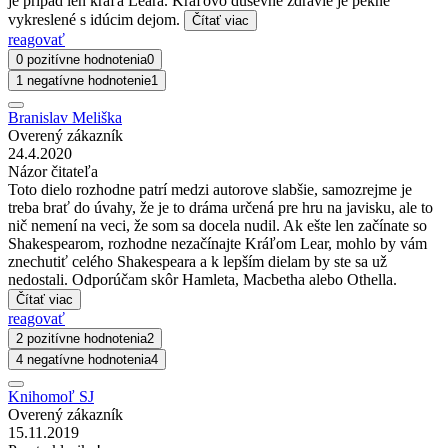
je prípad len kráľa Leara. Kráľovo duševné zdravie je pekne
vykreslené s idúcim dejom.
Čítať viac
reagovať
0 pozitívne hodnotenia
0
1 negatívne hodnotenie
1
Branislav Meliška
Overený zákazník
24.4.2020
Názor čitateľa
Toto dielo rozhodne patrí medzi autorove slabšie, samozrejme je
treba brať do úvahy, že je to dráma určená pre hru na javisku, ale to
nič nemení na veci, že som sa docela nudil. Ak ešte len začínate so
Shakespearom, rozhodne nezačínajte Kráľom Lear, mohlo by vám
znechutiť celého Shakespeara a k lepším dielam by ste sa už
nedostali. Odporúčam skôr Hamleta, Macbetha alebo Othella.
Čítať viac
reagovať
2 pozitívne hodnotenia
2
4 negatívne hodnotenia
4
Knihomoľ SJ
Overený zákazník
15.11.2019