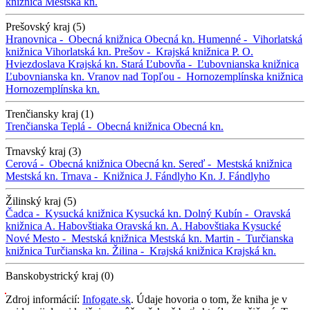
knižnica
Mestská kn.
Prešovský kraj (5)
Hranovnica -
Obecná knižnica
Obecná kn.
Humenné -
Vihorlatská
knižnica
Vihorlatská kn.
Prešov -
Krajská knižnica P. O.
Hviezdoslava
Krajská kn.
Stará Ľubovňa -
Ľubovnianska knižnica
Ľubovnianska kn.
Vranov nad Topľou -
Hornozemplínska knižnica
Hornozemplínska kn.
Trenčiansky kraj (1)
Trenčianska Teplá -
Obecná knižnica
Obecná kn.
Trnavský kraj (3)
Cerová -
Obecná knižnica
Obecná kn.
Sereď -
Mestská knižnica
Mestská kn.
Trnava -
Knižnica J. Fándlyho
Kn. J. Fándlyho
Žilinský kraj (5)
Čadca -
Kysucká knižnica
Kysucká kn.
Dolný Kubín -
Oravská
knižnica A. Habovštiaka
Oravská kn. A. Habovštiaka
Kysucké
Nové Mesto -
Mestská knižnica
Mestská kn.
Martin -
Turčianska
knižnica
Turčianska kn.
Žilina -
Krajská knižnica
Krajská kn.
Banskobystrický kraj (0)
Zdroj informácií:
Infogate.sk
. Údaje hovoria o tom, že kniha je v