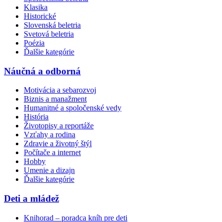
Klasika
Historické
Slovenská beletria
Svetová beletria
Poézia
Ďalšie kategórie
Náučná a odborná
Motivácia a sebarozvoj
Biznis a manažment
Humanitné a spoločenské vedy
História
Životopisy a reportáže
Vzťahy a rodina
Zdravie a životný štýl
Počítače a internet
Hobby
Umenie a dizajn
Ďalšie kategórie
Deti a mládež
Knihorad – poradca kníh pre deti