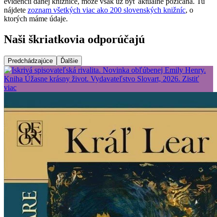
evidencii danej knižnice, môže však už byť aktuálne požičaná. Tu
nájdete
zoznam všetkých viac ako 200 slovenských knižníc
, o
ktorých máme údaje.
Naši škriatkovia odporúčajú
Predchádzajúce
Ďalšie