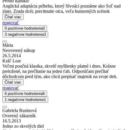
Prosto klasika!
Anglická adaptácia príbehu, ktorý Slvoáci poznáme ako Soľ nad
zlato. Zrada dcér, precitnutie otca, veľa humorných scénok
Čítať viac
reagovať
0 pozitívne hodnotenia
0
3 negatívne hodnotenia
3
Mária
Neoverený nákup
26.5.2014
Kráľ Lear
Veľmi poučná klasika, skvelé myšlienky platné i dnes. Krásne
preložené, na prečítanie na jeden ťah. Odporúčam prečítať
dôchodcom pred tým, ako chcú prepísať majetok na svoje deti.
Čítať viac
reagovať
6 pozitívne hodnotenia
6
1 negatívne hodnotenie
1
Gabriela Rusinová
Overený zákazník
16.5.2013
Jedno zo skvelých diel