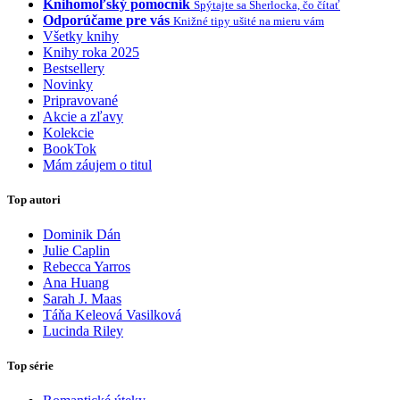
Knihomoľský pomocník
Spýtajte sa Sherlocka, čo čítať
Odporúčame pre vás
Knižné tipy ušité na mieru vám
Všetky knihy
Knihy roka 2025
Bestsellery
Novinky
Pripravované
Akcie a zľavy
Kolekcie
BookTok
Mám záujem o titul
Top autori
Dominik Dán
Julie Caplin
Rebecca Yarros
Ana Huang
Sarah J. Maas
Táňa Keleová Vasilková
Lucinda Riley
Top série