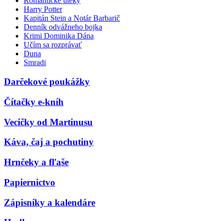
Romantické úteky
Harry Potter
Kapitán Stein a Notár Barbarič
Denník odvážneho bojka
Krimi Dominika Dána
Učím sa rozprávať
Duna
Smradi
Darčekové poukážky
Čítačky e-kníh
Vecičky od Martinusu
Káva, čaj a pochutiny
Hrnčeky a fľaše
Papiernictvo
Zápisníky a kalendáre