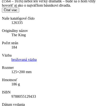
(1564 – 1616) nebol len veľký dramatik – bude sa o ňom vždy
hovoriť aj ako o najväčšom básnikovi divadla.
Čítať viac
Naše katalógové číslo
126335
Originálny názov
The King
Počet strán
184
Väzba
brožovaná väzba
Rozmer
125×200 mm
Hmotnosť
186 g
ISBN
9788055129433
Dátum vydania