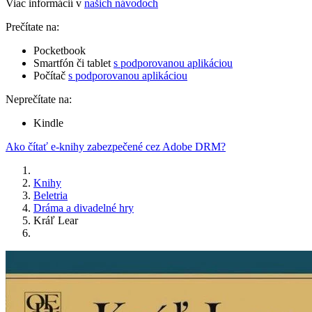
Viac informácií v
našich návodoch
Prečítate na:
Pocketbook
Smartfón či tablet
s podporovanou aplikáciou
Počítač
s podporovanou aplikáciou
Neprečítate na:
Kindle
Ako čítať e-knihy zabezpečené cez Adobe DRM?
Knihy
Beletria
Dráma a divadelné hry
Kráľ Lear