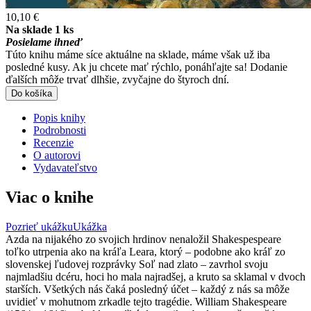
10,10 €
Na sklade 1 ks
Posielame ihneď
Túto knihu máme síce aktuálne na sklade, máme však už iba
posledné kusy. Ak ju chcete mať rýchlo, ponáhľajte sa! Dodanie
ďalších môže trvať dlhšie, zvyčajne do štyroch dní.
Do košíka
Popis knihy
Podrobnosti
Recenzie
O autorovi
Vydavateľstvo
Viac o knihe
Pozrieť ukážku
Ukážka
Azda na nijakého zo svojich hrdinov nenaložil Shakespespeare
toľko utrpenia ako na kráľa Leara, ktorý – podobne ako kráľ zo
slovenskej ľudovej rozprávky Soľ nad zlato – zavrhol svoju
najmladšiu dcéru, hoci ho mala najradšej, a kruto sa sklamal v dvoch
starších. Všetkých nás čaká posledný účet – každý z nás sa môže
uvidieť v mohutnom zrkadle tejto tragédie. William Shakespeare