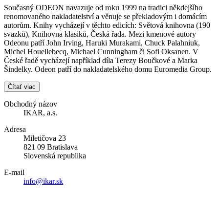
Současný ODEON navazuje od roku 1999 na tradici někdejšího
renomovaného nakladatelství a věnuje se překladovým i domácím
autorům. Knihy vycházejí v těchto edicích: Světová knihovna (190
svazků), Knihovna klasiků, Česká řada. Mezi kmenové autory
Odeonu patří John Irving, Haruki Murakami, Chuck Palahniuk,
Michel Houellebecq, Michael Cunningham či Sofi Oksanen. V
České řadě vycházejí například díla Terezy Boučkové a Marka
Šindelky. Odeon patří do nakladatelského domu Euromedia Group.
Čítať viac
Obchodný názov
IKAR, a.s.
Adresa
Miletičova 23
821 09 Bratislava
Slovenská republika
E-mail
info@ikar.sk