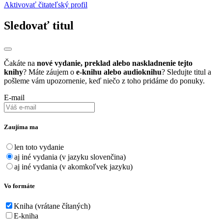
Aktivovať čitateľský profil
Sledovať titul
Čakáte na
nové vydanie, preklad alebo naskladnenie tejto
knihy
? Máte záujem o
e-knihu alebo audioknihu
? Sledujte titul a
pošleme vám upozornenie, keď niečo z toho pridáme do ponuky.
E-mail
Zaujíma ma
len toto vydanie
aj iné vydania (v jazyku slovenčina)
aj iné vydania (v akomkoľvek jazyku)
Vo formáte
Kniha (vrátane čítaných)
E-kniha