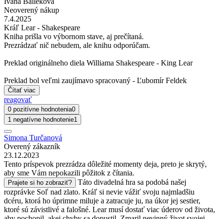
Ivana Balleková
Neoverený nákup
7.4.2025
Kráľ Lear - Shakespeare
Kniha prišla vo výbornom stave, aj prečítaná.
Prezrádzať nič nebudem, ale knihu odporúčam.
Preklad originálneho diela Williama Shakespeare - King Lear
Preklad bol veľmi zaujímavo spracovaný - Ľubomír Feldek
Čítať viac
reagovať
0 pozitívne hodnotenia
0
1 negatívne hodnotenie
1
Simona Turčanová
Overený zákazník
23.12.2023
Tento príspevok prezrádza dôležité momenty deja, preto je skrytý,
aby sme Vám nepokazili pôžitok z čítania.
Táto divadelná hra sa podobá našej
Prajete si ho zobraziť?
rozprávke Soľ nad zlato. Kráľ si nevie vážiť svoju najmladšiu
dcéru, ktorá ho úprimne miluje a zatracuje ju, na úkor jej sestier,
ktoré sú závistlivé a falošné. Lear musí dostať viac úderov od života,
aby pochopil, akej chyby sa dopustil. Zmaril nevinný život svojej