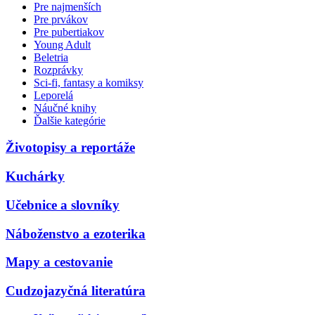
Pre najmenších
Pre prvákov
Pre pubertiakov
Young Adult
Beletria
Rozprávky
Sci-fi, fantasy a komiksy
Leporelá
Náučné knihy
Ďalšie kategórie
Životopisy a reportáže
Kuchárky
Učebnice a slovníky
Náboženstvo a ezoterika
Mapy a cestovanie
Cudzojazyčná literatúra