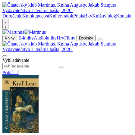
Doručenie
Kníhkupectvá
Knihovrátok
Poukážky
Knižný blog
Kontakt
E-knihy
Audioknihy
Hry
Filmy
Knihy
Doplnky
Vyhľadávanie
Prihlásiť