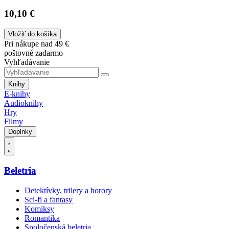
10,10 €
Vložiť do košíka
Pri nákupe nad 49 €
poštovné zadarmo
Vyhľadávanie
Knihy
E-knihy
Audioknihy
Hry
Filmy
Doplnky
Beletria
Detektívky, trilery a horory
Sci-fi a fantasy
Komiksy
Romantika
Spoločenská beletria