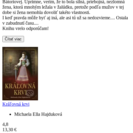
Bátoriovej. Úprimne, verím, že to bola silná, priebojná, nezlomná
žena, ktorá mnohým ležala v žalúdku, pretože podľa mužov v tej
dobe si žena nemohla dovoliť takéto vlastnosti.
I keď pravda môže byť aj iná, ale asi tú už sa nedozvieme.... Ostala
v zabudnutí času....
Knihu vrelo odporúčam!
Čítať viac
Kráľovná krvi
Michaela Ella Hajduková
4,8
13,30 €