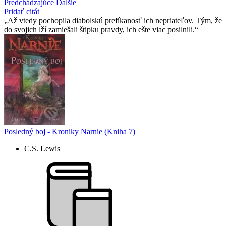
Predchádzajúce
Ďalšie
Pridať citát
Až vtedy pochopila diabolskú prefíkanosť ich nepriateľov. Tým, že
do svojich lží zamiešali štipku pravdy, ich ešte viac posilnili.
Posledný boj - Kroniky Narnie (Kniha 7)
C.S. Lewis