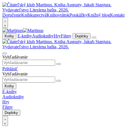
Doručenie
Kníhkupectvá
Knihovrátok
Poukážky
Knižný blog
Kontakt
E-knihy
Audioknihy
Hry
Filmy
Knihy
Doplnky
Vyhľadávanie
Prihlásiť
Vyhľadávanie
Knihy
E-knihy
Audioknihy
Hry
Filmy
Doplnky