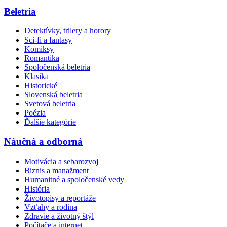
Beletria
Detektívky, trilery a horory
Sci-fi a fantasy
Komiksy
Romantika
Spoločenská beletria
Klasika
Historické
Slovenská beletria
Svetová beletria
Poézia
Ďalšie kategórie
Náučná a odborná
Motivácia a sebarozvoj
Biznis a manažment
Humanitné a spoločenské vedy
História
Životopisy a reportáže
Vzťahy a rodina
Zdravie a životný štýl
Počítače a internet