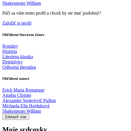
Shakespeare William
Páči sa vám tento profil a chceli by ste mať podobný?
Založiť si profil
Obľúbené literárne žánre
Romány
História
Literárna klasika
Detektívky
Odborná literatúra
Obľúbení autori
Erich Maria Remarque
Agatha Christie
Alexander Sergejevič Puškin
Michaela Ella Hajduková
Shakespeare William
Zobraziť viac
Moje srdcovky