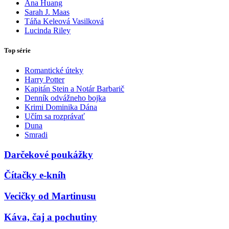
Ana Huang
Sarah J. Maas
Táňa Keleová Vasilková
Lucinda Riley
Top série
Romantické úteky
Harry Potter
Kapitán Stein a Notár Barbarič
Denník odvážneho bojka
Krimi Dominika Dána
Učím sa rozprávať
Duna
Smradi
Darčekové poukážky
Čítačky e-kníh
Vecičky od Martinusu
Káva, čaj a pochutiny