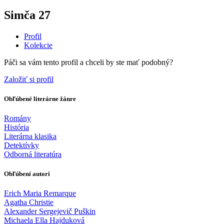
Simča 27
Profil
Kolekcie
Páči sa vám tento profil a chceli by ste mať podobný?
Založiť si profil
Obľúbené literárne žánre
Romány
História
Literárna klasika
Detektívky
Odborná literatúra
Obľúbení autori
Erich Maria Remarque
Agatha Christie
Alexander Sergejevič Puškin
Michaela Ella Hajduková