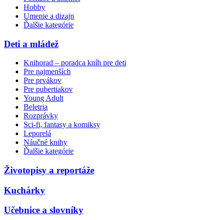
Hobby
Umenie a dizajn
Ďalšie kategórie
Deti a mládež
Knihorad – poradca kníh pre deti
Pre najmenších
Pre prvákov
Pre pubertiakov
Young Adult
Beletria
Rozprávky
Sci-fi, fantasy a komiksy
Leporelá
Náučné knihy
Ďalšie kategórie
Životopisy a reportáže
Kuchárky
Učebnice a slovníky