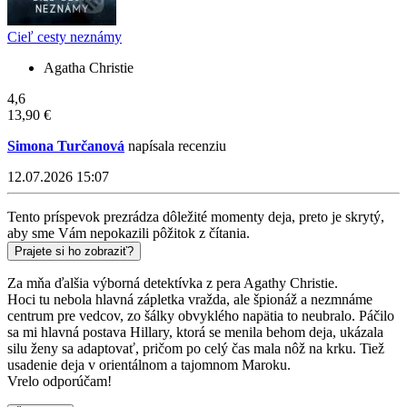
Cieľ cesty neznámy
Agatha Christie
4,6
13,90 €
Simona Turčanová
napísala recenziu
12.07.2026 15:07
Tento príspevok prezrádza dôležité momenty deja, preto je skrytý,
aby sme Vám nepokazili pôžitok z čítania.
Prajete si ho zobraziť?
Za mňa ďalšia výborná detektívka z pera Agathy Christie.
Hoci tu nebola hlavná zápletka vražda, ale špionáž a nezmnáme
centrum pre vedcov, zo šálky obvyklého napätia to neubralo. Páčilo
sa mi hlavná postava Hillary, ktorá se menila behom deja, ukázala
silu ženy sa adaptovať, pričom po celý čas mala nôž na krku. Tiež
usadenie deja v orientálnom a tajomnom Maroku.
Vrelo odporúčam!