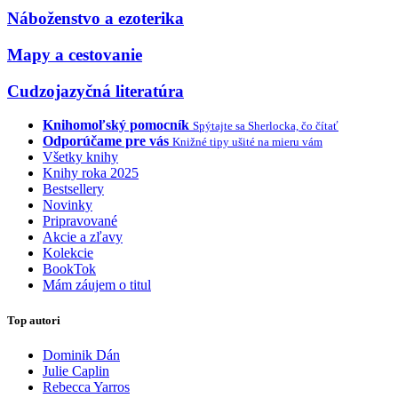
Náboženstvo a ezoterika
Mapy a cestovanie
Cudzojazyčná literatúra
Knihomoľský pomocník
Spýtajte sa Sherlocka, čo čítať
Odporúčame pre vás
Knižné tipy ušité na mieru vám
Všetky knihy
Knihy roka 2025
Bestsellery
Novinky
Pripravované
Akcie a zľavy
Kolekcie
BookTok
Mám záujem o titul
Top autori
Dominik Dán
Julie Caplin
Rebecca Yarros