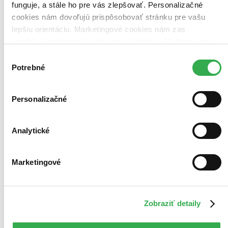
funguje, a stále ho pre vás zlepšovať. Personalizačné
cookies nám dovoľujú prispôsobovať stránku pre vašu
lepšiu orientáciu. Marketingové cookies nám zas
umožňujú zobrazenie relevantnej reklamy. Niektoré údaje
zdieľame aj s tretími stranami. Veľmi by nám pomohlo,
Výber
keby sme mohli používať všetky tieto cookies. Ďakujeme!
Potrebné
súhlasu
Personalizačné
Analytické
Marketingové
Zobraziť detaily