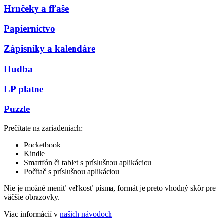
Hrnčeky a fľaše
Papiernictvo
Zápisníky a kalendáre
Hudba
LP platne
Puzzle
Prečítate na zariadeniach:
Pocketbook
Kindle
Smartfón či tablet s príslušnou aplikáciou
Počítač s príslušnou aplikáciou
Nie je možné meniť veľkosť písma, formát je preto vhodný skôr pre
väčšie obrazovky.
Viac informácií v
našich návodoch