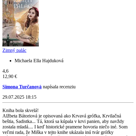
Zimný palác
Michaela Ella Hajduková
4,6
12,90 €
Simona Turčanová
napísala recenziu
29.07.2025 18:15
Kniha bola skvelá!
Alžbeta Bátoriová je opisovaná ako Krvavá grófka, Krvilačná
beštia, Sadistka... Tá, ktorá sa kúpala v krvi panien, aby navždy
zostala mladá.... I keď historické pramene hovoria niečo iné. Som
veľmi rada, že Miška v tejto knihe ukázala inú tvár grófky