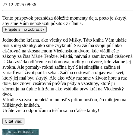
27.12.2025 08:36
Tento príspevok prezrádza dôležité momenty deja, preto je skrytý,
aby sme Vám nepokazili pôžitok z čítania.
Prajete si ho zobraziť?
Jednoducho krásna, ako všetky od Mišky. Táto kniha Vám ukáže
Sisi z inej stránky, ako sme zvyknutí. Sisi začína svoju púť ako
cisárovná na skosnatenom Viedenskom dvore, kde vládli ešte
zákony za čias Márie Terézie. Mladá, naivná a zamilovaná cisárovná
ťažko zvláda odlúčenie od domova, rodiny na dvore, kde vládne jej
svokra. Ale pomaly- rokmi začína byť Sisi silnejšia a začína si
zariaďovať život podľa seba . Začína cestovať a objavovať svet,
ktorý jej mal byť skrytý. Ale ako vždy raz sme v živote hore a raz
dole, tak znovu cisárovná prežíva pády a vzostupy, ktoré ju
sformujú na úplne inú ženu ako vstúpila prvý krát na Viedenský
dvor.
V knihe sa zase prepletá minulosť s prítomnosťou, čo milujem na
Miškiných knihách.
Určite vrelo odporúčam a teším sa na ďalšie knihy!
Čítať viac