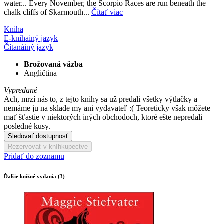
water... Every November, the Scorpio Races are run beneath the
chalk cliffs of Skarmouth...
Čítať viac
Kniha
E-kniha
iný jazyk
Čítaná
iný jazyk
Brožovaná väzba
Angličtina
Vypredané
Ach, mrzí nás to, z tejto knihy sa už predali všetky výtlačky a
nemáme ju na sklade my ani vydavateľ :( Teoreticky však môžete
mať šťastie v niektorých iných obchodoch, ktoré ešte nepredali
posledné kusy.
Sledovať dostupnosť
Rezervovať v kníhkupectve
Pridať do zoznamu
Ďalšie knižné vydania (3)