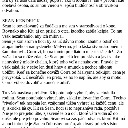
Kit by sa teda dala naozaj popísať ako tvrdohlavá, ale v prvom rade
obetavá osoba, so silnou vierou v lepšiu budúcnosť a obrovskou
odvahou.
SEAN KENDRICK
Sean je považovaný za čudáka a majstra v starostlivosti o kone.
Rovnako ako Kit, aj on prišiel o otca, ktorého zabila kelpia. To mu
však nezabránilo, aby ich miloval.
Sean je koniarom a hoci by sa už dávno mohol zbaliť a odísť od
arogantného a namysleného Malverna, jeho láska štvornásobnému
šampiónovi - Corrovi, ho na tomto prekliatom mieste stále drží. Zo
začiatku sa môže zdať, že Sean preteká len pre slávu a javí sa ako
namyslený mladý chalan, ktorý toho veľa nenahovorí. Pravda je
však taká, že v sebe len dusí hnev a smútok a nechce nikomu
ublížiť. Keď sa konečne odváži Corra od Malverna odkúpiť, cena je
privysoká. Už nesúťaží len preto, že ho to napĺňa, ale aby si mohol
Corra vôbec dovoliť a konečne odísť.
Tu však nastáva problém. Kit potrebuje vyhrať, aby zachránila
rodinu. Sean potrebuje vyhrať, aby získal milovaného Corra. Týchto
"rivalov" tak nespája len vzájomná túžba vyhrať za každú cenu, ale
aj iskrička lásky. Kit sa Sean, hoci si to nepriznáva rada, pozdáva.
Nie je to pre jeho útle, zjazvené telo a oči, ktoré vám vidia až do
duše, ale pre jeho povahu. Seanovi sa zas páči odvaha, ktorú Kit má
a hoci toto nie je žiaden ľúbostný román, ale drsný príbeh s istou