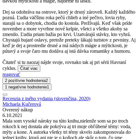
dávkou mýtickosti a mágie, nájdeme tu lásku.
Dej sa odohráva na ostrove, ktorý je drsný zároveň. Každý každého
pozná. Ľudia väčšinu roka pečú chlieb a iné pečivo, lovia ryby,
starajú sa o dobytok, chodia do kostola. Prežívajú. Keď však príde
november a more vyvrhne nové kelpie, všetci a všetko akoby sa
zmenilo. Ľudia priam bažia po krvi. Uzatvárajú stávky, kto vyhrá.
Chystajú bujaré oslavy, pretože preteky lákajú turistov z pevniny. Aj
keď je dej a prostredie drsné a má nádych mágie a mýtickosti, je
pútavý a svoje čaro mu dodáva aj istá dávka romantiky a humoru.
Čitateľ si tu naozaj nájde svoje, rovnako tak aj pri sérii Havraní
cyklus.
Čítať viac
reagovať
2 pozitívne hodnotenia
2
1 negatívne hodnotenie
1
Recenzia z iného vydania (slovenčina, 2020)
Michaela Kučerová
Overený nákup
6.10.2021
Mala som vysoké nároky na túto knihu,nielenže som sa po troch
rokoch k nej dostala ale pokrýva aj tri moje obľúbené témy: voda,
mýty a kone. A autorka všetky tri témy skvelo zakomponovala do
jednej knihy, ktorá ani nie je o koňoch ale skôr o tom, čo sme