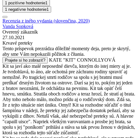
1 pozitívne hodnotenie
1
1 negatívne hodnotenie
1
Recenzia z iného vydania (slovenčina, 2020)
Vanda Sopková
Overený zákazník
27.10.2021
Krvavé preteky
Tento príspevok prezrádza dôležité momenty deja, preto je skrytý,
aby sme Vám nepokazili pôžitok z čítania.
KATE "KIT" CONNOLLYOVÁ
Prajete si ho zobraziť?
Kit sa javí ako malé neposedné dievča, ktorým do istej miery aj je.
Je tvrdohlavá, to áno, ale ochotná pre záchranu rodiny spraviť aj
nemožné. Po tragickej smrti rodičov sa spolu s jej bratmi musí
pretĺkať drsným životom na ostrove. Darí sa jej to, pokým jej jeden
z bratov neoznámi, že odchádza na pevninu. Kit tak opäť čelí
hnevu, smútku. Stratila oboch rodičov a teraz hrozí, že stratí aj brata.
Aby toho nebolo málo, možno prídu aj o rodičovský dom. Zdá sa,
že z tejto situácie niet úniku. Omyl! Kit sa rozhodne súťažiť o titul
šampióna v nádeji, že preteky jej zabezpečia dostatok peňazí, aby sa
vykúpili z dlhov. Netuší však, aké nebezpečné preteky sú. A hlavne
"capaill uisce". Napriek všetkým varovaniam a prosbe jej brata, sa
spolu s jej "poníkom" prihlási a stáva sa tak prvou ženou v dejinách,
ktorá sa rozhodla tejto súťaže zúčastniť.