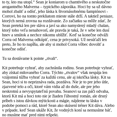
to ty, kto ma utopí.“ Sean je koniarom u chamtivého a neskutočne
arogantného Malverna – typického záporáka. Hoci by sa už dávno
mohol zbaliť a odísť, jeho láska k štvornásobnému šampiónovi -
Corrovi, ho na tomto prekliatom mieste stále drží. A taktiež peniaze,
ktorých nemá zrovna na rozdávanie. Zo začiatku sa môže zdať, že
Sean preteká len pre slávu a javí sa ako namyslený mladý chalan,
ktorý toho veľa nenahovorí, ale pravda je taká, že v sebe len dusí
hnev a smútok a nechce nikomu ublížiť. Keď sa konečne odváži
Corra od Malverna odkúpiť, cena je privysoká. Už nesúťaží len
preto, že ho to napĺňa, ale aby si mohol Corra vôbec dovoliť a
konečne odísť.
Tu sa dostávame k pointe „rivali“.
Kit potrebuje vyhrať, aby zachránila rodinu. Sean potrebuje vyhrať,
aby získal milovaného Corra. Týchto „rivalov“ však nespája len
vzájomná túžba vyhrať za každú cenu, ale aj iskrička lásky. Kit sa
Sean, hoci si to nepriznáva rada, pozdáva. Nie je to pre jeho útle,
zjazvené telo a oči, ktoré vám vidia až do duše, ale pre jeho
neskrotnú a nevyspytateľnú povahu. Seanovi sa zas páči odvaha,
ktorú Kit má a hoci toto nie je žiaden ľúbostný román, ale drsný
príbeh s istou dávkou mýtickosti a mágie, nájdeme tu lásku v
podobe pomoci a rád, ktoré Sean ako skúsení tréner Kit dáva. Alebo
v prípade, keď Sean ukáže Kit, že vodných koní sa nemusíme báť,
no musíme mať pred nimi rešpekt.