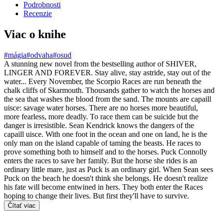
Podrobnosti
Recenzie
Viac o knihe
#mágia
#odvaha
#osud
A stunning new novel from the bestselling author of SHIVER,
LINGER AND FOREVER. Stay alive, stay astride, stay out of the
water... Every November, the Scorpio Races are run beneath the
chalk cliffs of Skarmouth. Thousands gather to watch the horses and
the sea that washes the blood from the sand. The mounts are capaill
uisce: savage water horses. There are no horses more beautiful,
more fearless, more deadly. To race them can be suicide but the
danger is irresistible. Sean Kendrick knows the dangers of the
capaill uisce. With one foot in the ocean and one on land, he is the
only man on the island capable of taming the beasts. He races to
prove something both to himself and to the horses. Puck Connolly
enters the races to save her family. But the horse she rides is an
ordinary little mare, just as Puck is an ordinary girl. When Sean sees
Puck on the beach he doesn't think she belongs. He doesn't realize
his fate will become entwined in hers. They both enter the Races
hoping to change their lives. But first they'll have to survive.
Čítať viac