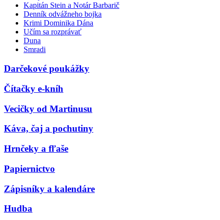
Kapitán Stein a Notár Barbarič
Denník odvážneho bojka
Krimi Dominika Dána
Učím sa rozprávať
Duna
Smradi
Darčekové poukážky
Čítačky e-kníh
Vecičky od Martinusu
Káva, čaj a pochutiny
Hrnčeky a fľaše
Papiernictvo
Zápisníky a kalendáre
Hudba