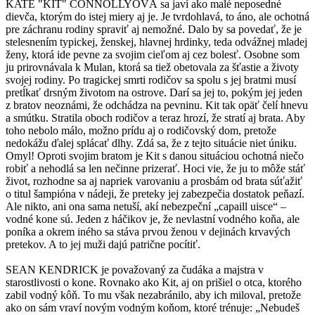
KATE "KIT" CONNOLLYOVÁ sa javí ako malé neposedné
dievča, ktorým do istej miery aj je. Je tvrdohlavá, to áno, ale ochotná
pre záchranu rodiny spraviť aj nemožné. Dalo by sa povedať, že je
stelesnením typickej, ženskej, hlavnej hrdinky, teda odvážnej mladej
ženy, ktorá ide pevne za svojim cieľom aj cez bolesť. Osobne som
ju prirovnávala k Mulan, ktorá sa tiež obetovala za šťastie a životy
svojej rodiny. Po tragickej smrti rodičov sa spolu s jej bratmi musí
pretĺkať drsným životom na ostrove. Darí sa jej to, pokým jej jeden
z bratov neoznámi, že odchádza na pevninu. Kit tak opäť čelí hnevu
a smútku. Stratila oboch rodičov a teraz hrozí, že stratí aj brata. Aby
toho nebolo málo, možno prídu aj o rodičovský dom, pretože
nedokážu ďalej splácať dlhy. Zdá sa, že z tejto situácie niet úniku.
Omyl! Oproti svojim bratom je Kit s danou situáciou ochotná niečo
robiť a nehodlá sa len nečinne prizerať. Hoci vie, že ju to môže stáť
život, rozhodne sa aj napriek varovaniu a prosbám od brata súťažiť
o titul šampióna v nádeji, že preteky jej zabezpečia dostatok peňazí.
Ale nikto, ani ona sama netuší, akí nebezpeční „capaill uisce“ –
vodné kone sú. Jeden z háčikov je, že nevlastní vodného koňa, ale
poníka a okrem iného sa stáva prvou ženou v dejinách krvavých
pretekov. A to jej muži dajú patrične pocítiť.
SEAN KENDRICK je považovaný za čudáka a majstra v
starostlivosti o kone. Rovnako ako Kit, aj on prišiel o otca, ktorého
zabil vodný kôň. To mu však nezabránilo, aby ich miloval, pretože
ako on sám vraví novým vodným koňom, ktoré trénuje: „Nebudeš