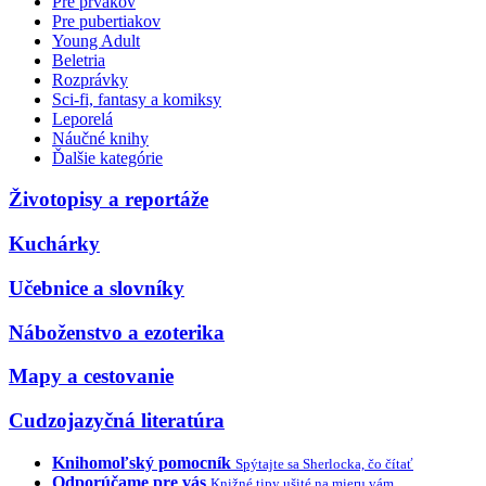
Pre prvákov
Pre pubertiakov
Young Adult
Beletria
Rozprávky
Sci-fi, fantasy a komiksy
Leporelá
Náučné knihy
Ďalšie kategórie
Životopisy a reportáže
Kuchárky
Učebnice a slovníky
Náboženstvo a ezoterika
Mapy a cestovanie
Cudzojazyčná literatúra
Knihomoľský pomocník
Spýtajte sa Sherlocka, čo čítať
Odporúčame pre vás
Knižné tipy ušité na mieru vám