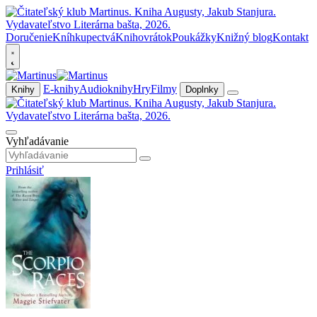
Doručenie
Kníhkupectvá
Knihovrátok
Poukážky
Knižný blog
Kontakt
E-knihy
Audioknihy
Hry
Filmy
Knihy
Doplnky
Vyhľadávanie
Prihlásiť