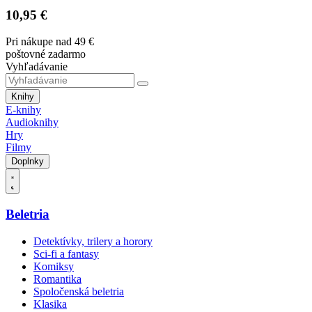
10,95 €
Pri nákupe nad 49 €
poštovné zadarmo
Vyhľadávanie
Knihy
E-knihy
Audioknihy
Hry
Filmy
Doplnky
Beletria
Detektívky, trilery a horory
Sci-fi a fantasy
Komiksy
Romantika
Spoločenská beletria
Klasika