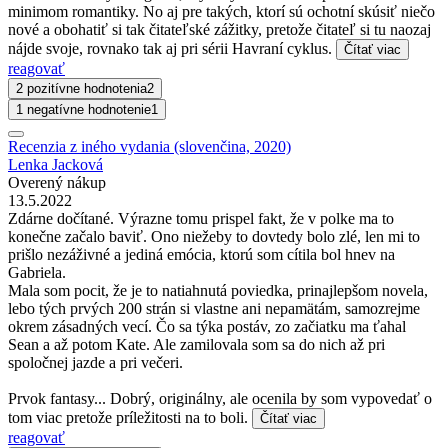
minimom romantiky. No aj pre takých, ktorí sú ochotní skúsiť niečo
nové a obohatiť si tak čitateľské zážitky, pretože čitateľ si tu naozaj
nájde svoje, rovnako tak aj pri sérii Havraní cyklus.
Čítať viac
reagovať
2 pozitívne hodnotenia
2
1 negatívne hodnotenie
1
Recenzia z iného vydania (slovenčina, 2020)
Lenka Jacková
Overený nákup
13.5.2022
Zdárne dočítané. Výrazne tomu prispel fakt, že v polke ma to
konečne začalo baviť. Ono niežeby to dovtedy bolo zlé, len mi to
prišlo nezáživné a jediná emócia, ktorú som cítila bol hnev na
Gabriela.
Mala som pocit, že je to natiahnutá poviedka, prinajlepšom novela,
lebo tých prvých 200 strán si vlastne ani nepamätám, samozrejme
okrem zásadných vecí. Čo sa týka postáv, zo začiatku ma ťahal
Sean a až potom Kate. Ale zamilovala som sa do nich až pri
spoločnej jazde a pri večeri.
Prvok fantasy... Dobrý, originálny, ale ocenila by som vypovedať o
tom viac pretože príležitosti na to boli.
Čítať viac
reagovať