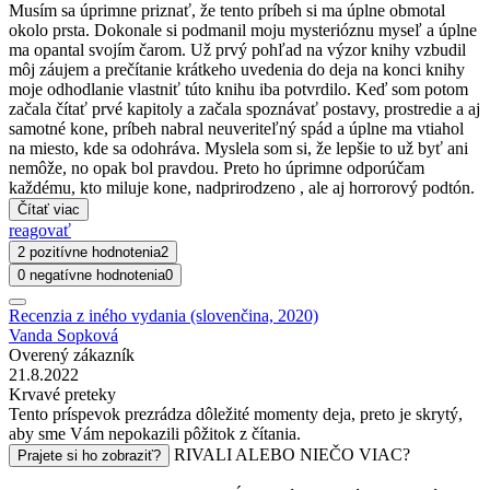
Musím sa úprimne priznať, že tento príbeh si ma úplne obmotal
okolo prsta. Dokonale si podmanil moju mysterióznu myseľ a úplne
ma opantal svojím čarom. Už prvý pohľad na výzor knihy vzbudil
môj záujem a prečítanie krátkeho uvedenia do deja na konci knihy
moje odhodlanie vlastniť túto knihu iba potvrdilo. Keď som potom
začala čítať prvé kapitoly a začala spoznávať postavy, prostredie a aj
samotné kone, príbeh nabral neuveriteľný spád a úplne ma vtiahol
na miesto, kde sa odohráva. Myslela som si, že lepšie to už byť ani
nemôže, no opak bol pravdou. Preto ho úprimne odporúčam
každému, kto miluje kone, nadprirodzeno , ale aj horrorový podtón.
Čítať viac
reagovať
2 pozitívne hodnotenia
2
0 negatívne hodnotenia
0
Recenzia z iného vydania (slovenčina, 2020)
Vanda Sopková
Overený zákazník
21.8.2022
Krvavé preteky
Tento príspevok prezrádza dôležité momenty deja, preto je skrytý,
aby sme Vám nepokazili pôžitok z čítania.
RIVALI ALEBO NIEČO VIAC?
Prajete si ho zobraziť?