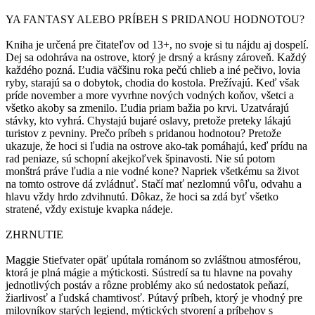
YA FANTASY ALEBO PRÍBEH S PRIDANOU HODNOTOU?
Kniha je určená pre čitateľov od 13+, no svoje si tu nájdu aj dospelí.
Dej sa odohráva na ostrove, ktorý je drsný a krásny zároveň. Každý
každého pozná. Ľudia väčšinu roka pečú chlieb a iné pečivo, lovia
ryby, starajú sa o dobytok, chodia do kostola. Prežívajú. Keď však
príde november a more vyvrhne nových vodných koňov, všetci a
všetko akoby sa zmenilo. Ľudia priam bažia po krvi. Uzatvárajú
stávky, kto vyhrá. Chystajú bujaré oslavy, pretože preteky lákajú
turistov z pevniny. Prečo príbeh s pridanou hodnotou? Pretože
ukazuje, že hoci si ľudia na ostrove ako-tak pomáhajú, keď prídu na
rad peniaze, sú schopní akejkoľvek špinavosti. Nie sú potom
monštrá práve ľudia a nie vodné kone? Napriek všetkému sa život
na tomto ostrove dá zvládnuť. Stačí mať nezlomnú vôľu, odvahu a
hlavu vždy hrdo zdvihnutú. Dôkaz, že hoci sa zdá byť všetko
stratené, vždy existuje kvapka nádeje.
ZHRNUTIE
Maggie Stiefvater opäť upútala románom so zvláštnou atmosférou,
ktorá je plná mágie a mýtickosti. Sústredí sa tu hlavne na povahy
jednotlivých postáv a rôzne problémy ako sú nedostatok peňazí,
žiarlivosť a ľudská chamtivosť. Pútavý príbeh, ktorý je vhodný pre
milovníkov starých legiend, mýtických stvorení a príbehov s