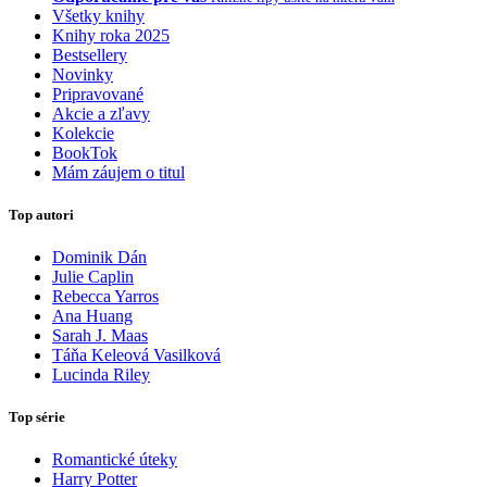
Všetky knihy
Knihy roka 2025
Bestsellery
Novinky
Pripravované
Akcie a zľavy
Kolekcie
BookTok
Mám záujem o titul
Top autori
Dominik Dán
Julie Caplin
Rebecca Yarros
Ana Huang
Sarah J. Maas
Táňa Keleová Vasilková
Lucinda Riley
Top série
Romantické úteky
Harry Potter