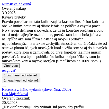
Miroslava Zákutná
Overený nákup
3.9.2025
Krvavé preteky
Pravdu povediac ma táto kniha zaujala krásnou ilustráciou koňa na
obálke knihy, preto mi aj dlhšie ležala na poličke a chytala prach.
No v jeden deň som si povedala, že už ju konečne prečítam a bolo
to asi moje najlepšie rozhodnutie, pretože táto kniha bola jedna z
najlepších aké som čítala a ostane aj mojou z jedných
najobľúbenejších. Perfektne zachytila atmosféru, ktorú očakávate od
ostrova plnom bájnych morských koní a vžila som sa aj do hlavných
postáv, ktoré som si zamilovala od prvej kapitoly. Za mňa musím
povedať, že ma úplne pohltila táto kniha a odporúčila by som ju
milovníkom koní a mýtov, ktorých ja fanúšikom na 100% som :) .
Čítať viac
reagovať
1 pozitívne hodnotenie
1
1 negatívne hodnotenie
1
Recenzia z iného vydania (slovenčina, 2020)
Lea Majerčíková
Overený zákazník
20.3.2023
,,Niektorí pretekajú, aby vyhrali. Iní preto, aby prežili."