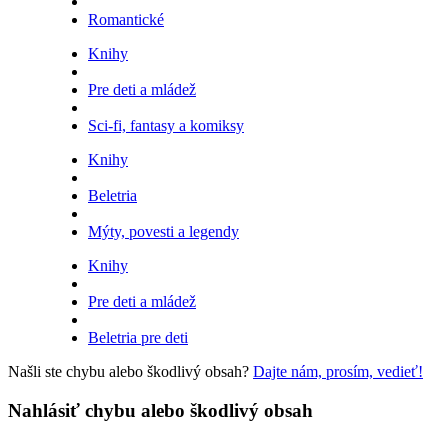
Romantické
Knihy
Pre deti a mládež
Sci-fi, fantasy a komiksy
Knihy
Beletria
Mýty, povesti a legendy
Knihy
Pre deti a mládež
Beletria pre deti
Našli ste chybu alebo škodlivý obsah?
Dajte nám, prosím, vedieť!
Nahlásiť chybu alebo škodlivý obsah