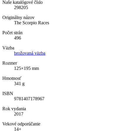
Naše katalógové číslo
298205
Originálny názov
The Scorpio Races
Počet strán
496
Väzba
brožovaná väzba
Rozmer
125×195 mm
Hmotnosť
341 g
ISBN
9781407178967
Rok vydania
2017
Vekové odporúčanie
14+