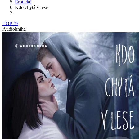
Erotické
Kdo chytá v lese
TOP #5
Audiokniha