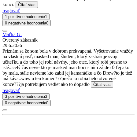
konci.
Čítať viac
reagovať
1 pozitívne hodnotenie
1
0 negatívne hodnotenia
0
Maťka G.
Overený zákazník
29.6.2026
Priznám sa že som bola v dobrom prekvapená. Vyšetrovanie vraždy
na vlastnú päsť, masked man, študent, ktorý zastrašuje svoju
učiteľku a do toho jej robí návrhy, jeho otec, ktorý robí presne to
isté...celý čas nevie kto je masked man hoci s ním zájde ďaľej ako
by mala, stále nevieme kto zabil jej kamarádku a čo Drew?to je tiež
iná káva..waw a ten koniec???prečo to robia tieto otvorené
konce???ja potrebujem vediet ako to dopadlo
Čítať viac
reagovať
3 pozitívne hodnotenia
3
0 negatívne hodnotenia
0