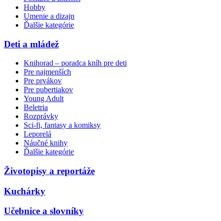
Hobby
Umenie a dizajn
Ďalšie kategórie
Deti a mládež
Knihorad – poradca kníh pre deti
Pre najmenších
Pre prvákov
Pre pubertiakov
Young Adult
Beletria
Rozprávky
Sci-fi, fantasy a komiksy
Leporelá
Náučné knihy
Ďalšie kategórie
Životopisy a reportáže
Kuchárky
Učebnice a slovníky