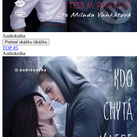
Audiokniha
Prehrať ukážku
Ukážka
TOP #5
Audiokniha