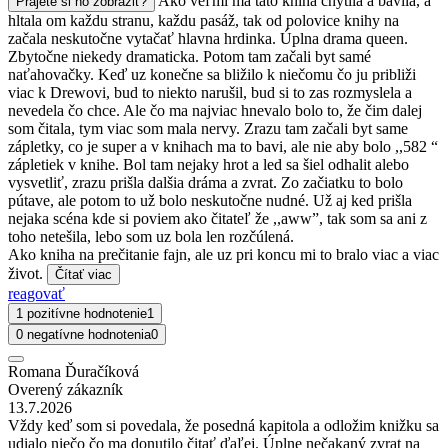
Ako veľmi ma táto kniha chytila a bavila, a
Prajete si ho zobraziť?
hltala om každu stranu, každu pasáž, tak od polovice knihy na
začala neskutočne vytačať hlavna hrdinka. Úplna drama queen.
Zbytočne niekedy dramaticka. Potom tam začali byt samé
naťahovačky. Keď uz konečne sa bližilo k niečomu čo ju približi
viac k Drewovi, bud to niekto narušil, bud si to zas rozmyslela a
nevedela čo chce. Ale čo ma najviac hnevalo bolo to, že čim dalej
som čitala, tym viac som mala nervy. Zrazu tam začali byt same
zápletky, co je super a v knihach ma to bavi, ale nie aby bolo ,,582 “
zápletiek v knihe. Bol tam nejaky hrot a led sa šiel odhalit alebo
vysvetliť, zrazu prišla dalšia dráma a zvrat. Zo začiatku to bolo
pútave, ale potom to už bolo neskutočne nudné. Už aj ked prišla
nejaka scéna kde si poviem ako čitateľ že ,,aww”, tak som sa ani z
toho netešila, lebo som uz bola len rozčúlená.
Ako kniha na prečitanie fajn, ale uz pri koncu mi to bralo viac a viac
život.
Čítať viac
reagovať
1 pozitívne hodnotenie
1
0 negatívne hodnotenia
0
Romana Ďuračíková
Overený zákazník
13.7.2026
Vždy keď som si povedala, že posedná kapitola a odložim knižku sa
udialo niečo čo ma donutilo čitať ďaľej. Úplne nečakaný zvrat na