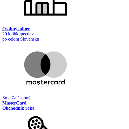
Osobný odber
20 kníhkupectiev
po celom Slovensku
Sme 7-násobný
MasterCard
Obchodník roka