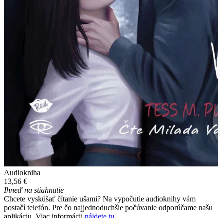
Audiokniha
13,56 €
Ihneď na stiahnutie
Chcete vyskúšať čítanie ušami? Na vypočutie audioknihy vám
postačí telefón. Pre čo najjednoduchšie počúvanie odporúčame našu
aplikáciu. Viac informácii
nájdete tu
.