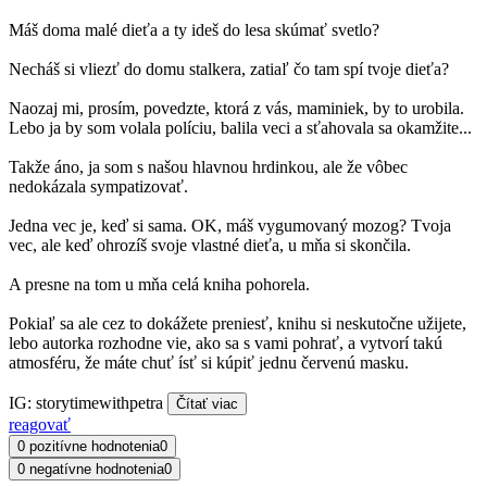
Máš doma malé dieťa a ty ideš do lesa skúmať svetlo?
Necháš si vliezť do domu stalkera, zatiaľ čo tam spí tvoje dieťa?
Naozaj mi, prosím, povedzte, ktorá z vás, maminiek, by to urobila.
Lebo ja by som volala políciu, balila veci a sťahovala sa okamžite...
Takže áno, ja som s našou hlavnou hrdinkou, ale že vôbec
nedokázala sympatizovať.
Jedna vec je, keď si sama. OK, máš vygumovaný mozog? Tvoja
vec, ale keď ohrozíš svoje vlastné dieťa, u mňa si skončila.
A presne na tom u mňa celá kniha pohorela.
Pokiaľ sa ale cez to dokážete preniesť, knihu si neskutočne užijete,
lebo autorka rozhodne vie, ako sa s vami pohrať, a vytvorí takú
atmosféru, že máte chuť ísť si kúpiť jednu červenú masku.
IG: storytimewithpetra
Čítať viac
reagovať
0 pozitívne hodnotenia
0
0 negatívne hodnotenia
0