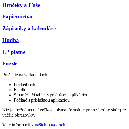
Hrnčeky a fľaše
Papiernictvo
Zápisníky a kalendáre
Hudba
LP platne
Puzzle
Prečítate na zariadeniach:
Pocketbook
Kindle
Smartfón či tablet s príslušnou aplikáciou
Počítač s príslušnou aplikáciou
Nie je možné meniť veľkosť písma, formát je preto vhodný skôr pre
väčšie obrazovky.
Viac informácií v
našich návodoch