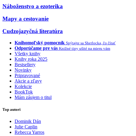
Náboženstvo a ezoterika
Mapy a cestovanie
Cudzojazyčná literatúra
Knihomoľský pomocník
Spýtajte sa Sherlocka, čo čítať
Odporúčame pre vás
Knižné tipy ušité na mieru vám
Všetky knihy
Knihy roka 2025
Bestsellery
Novinky
Pripravované
Akcie a zľavy
Kolekcie
BookTok
Mám záujem o titul
Top autori
Dominik Dán
Julie Caplin
Rebecca Yarros