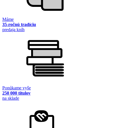
Máme
35-ročnú tradíciu
predaja kníh
Ponúkame vyše
250 000 titulov
na sklade