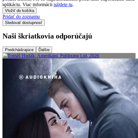
aplikáciu. Viac informácii
nájdete tu
.
Vložiť do košíka
Pridať do zoznamu
Sledovať dostupnosť
Naši škriatkovia odporúčajú
Predchádzajúce
Ďalšie