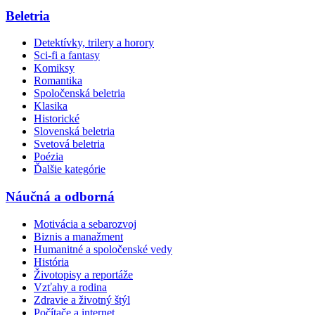
Beletria
Detektívky, trilery a horory
Sci-fi a fantasy
Komiksy
Romantika
Spoločenská beletria
Klasika
Historické
Slovenská beletria
Svetová beletria
Poézia
Ďalšie kategórie
Náučná a odborná
Motivácia a sebarozvoj
Biznis a manažment
Humanitné a spoločenské vedy
História
Životopisy a reportáže
Vzťahy a rodina
Zdravie a životný štýl
Počítače a internet