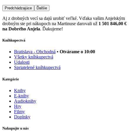
Predchádzajúce
Ďalšie
Aj z drobných vecí sa dajú urobiť veľké. Vďaka vašim Anjelským
drobným ste pri nákupoch na Martinuse darovali už
1 501 846,00 €
na Dobrého Anjela
. Ďakujeme!
Kníhkupectvá
Bratislava - Obchodná
• Otvárame o 10:00
Všetky kníhkupectvá
Udalosti
Spriatelené kníhkupectvá
Kategórie
Knihy
E-knihy
Audioknihy
Hry
Filmy
Doplnky
Nakupujte u nás