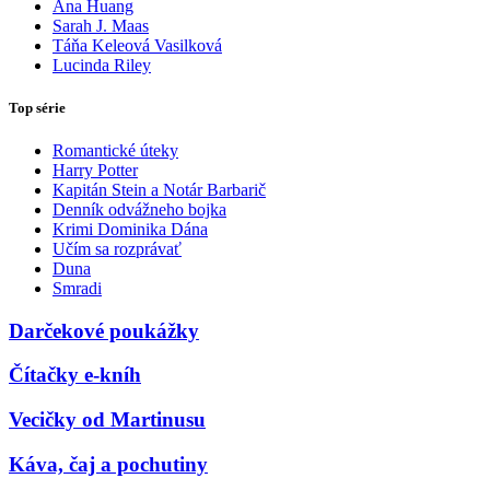
Ana Huang
Sarah J. Maas
Táňa Keleová Vasilková
Lucinda Riley
Top série
Romantické úteky
Harry Potter
Kapitán Stein a Notár Barbarič
Denník odvážneho bojka
Krimi Dominika Dána
Učím sa rozprávať
Duna
Smradi
Darčekové poukážky
Čítačky e-kníh
Vecičky od Martinusu
Káva, čaj a pochutiny