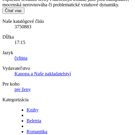
mocenská nerovnováha či problematické vztahové dynamiky.
Čítať viac
Naše katalógové číslo
3750883
Dĺžka
17:15
Jazyk
čeština
Vydavateľstvo
Kanopa a Naše nakladatelství
Pre koho
pre ženy
Kategorizácia
Knihy
Beletria
Romantika