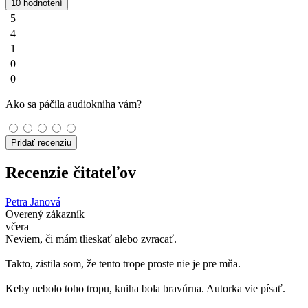
10 hodnotení
5
4
1
0
0
Ako sa páčila audiokniha vám?
Pridať recenziu
Recenzie čitateľov
Petra Janová
Overený zákazník
včera
Neviem, či mám tlieskať alebo zvracať.
Takto, zistila som, že tento trope proste nie je pre mňa.
Keby nebolo toho tropu, kniha bola bravúrna. Autorka vie písať.