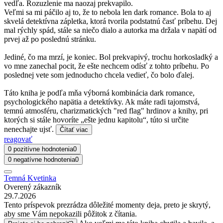
vedľa. Rozuzlenie ma naozaj prekvapilo.
Veľmi sa mi páčilo aj to, že to nebola len dark romance. Bola to aj
skvelá detektívna zápletka, ktorá tvorila podstatnú časť príbehu. Dej
mal rýchly spád, stále sa niečo dialo a autorka ma držala v napätí od
prvej až po poslednú stránku.
Jediné, čo ma mrzí, je koniec. Bol prekvapivý, trochu horkosladký a
vo mne zanechal pocit, že ešte nechcem odísť z tohto príbehu. Po
poslednej vete som jednoducho chcela vedieť, čo bolo ďalej.
Táto kniha je podľa mňa výborná kombinácia dark romance,
psychologického napätia a detektívky. Ak máte radi tajomstvá,
temnú atmosféru, charizmatických "red flag" hrdinov a knihy, pri
ktorých si stále hovoríte „ešte jednu kapitolu“, túto si určite
nenechajte ujsť.
Čítať viac
reagovať
0 pozitívne hodnotenia
0
0 negatívne hodnotenia
0
Temná Kvetinka
Overený zákazník
29.7.2026
Tento príspevok prezrádza dôležité momenty deja, preto je skrytý,
aby sme Vám nepokazili pôžitok z čítania.