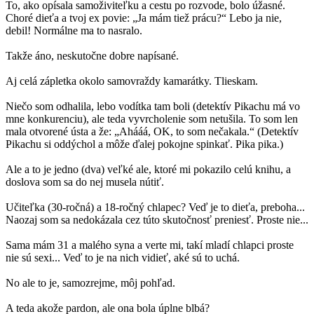
To, ako opísala samoživiteľku a cestu po rozvode, bolo úžasné.
Choré dieťa a tvoj ex povie: „Ja mám tiež prácu?“ Lebo ja nie,
debil! Normálne ma to nasralo.
Takže áno, neskutočne dobre napísané.
Aj celá zápletka okolo samovraždy kamarátky. Tlieskam.
Niečo som odhalila, lebo vodítka tam boli (detektív Pikachu má vo
mne konkurenciu), ale teda vyvrcholenie som netušila. To som len
mala otvorené ústa a že: „Ahááá, OK, to som nečakala.“ (Detektív
Pikachu si oddýchol a môže ďalej pokojne spinkať. Pika pika.)
Ale a to je jedno (dva) veľké ale, ktoré mi pokazilo celú knihu, a
doslova som sa do nej musela nútiť.
Učiteľka (30-ročná) a 18-ročný chlapec? Veď je to dieťa, preboha...
Naozaj som sa nedokázala cez túto skutočnosť preniesť. Proste nie...
Sama mám 31 a malého syna a verte mi, takí mladí chlapci proste
nie sú sexi... Veď to je na nich vidieť, aké sú to uchá.
No ale to je, samozrejme, môj pohľad.
A teda akože pardon, ale ona bola úplne blbá?