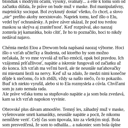
blondiak s modrými očami, vysoký, svalnatý... a ešte k tomu som od
začiatku dúfala, že práve on bude muž v maske. Bol manipulatívny,
majetnícky sociopat. Bol zvyknutý dostať všetko, čo chcel, a slovo
„nie“ preňho akoby neexistovalo. Napriek tomu, keď išlo o Elu,
vedel byť ochranársky. A práve záver ukázal, že pod tou tvrdou
maskou sa skrýva aj zraniteľnosť. Keď rozprával, ako naozaj
zomrela jej kamarátka, bolo cítiť, že ho to poznačilo, hoci to nikdy
nedával najavo.
Chémia medzi Elou a Drewom bola napísaná naozaj výborne. Hoci
išlo o vzťah učiteľky a študenta, od ktorého by som možno
nečakala, že vo mne vyvolá až toľko emócií, opak bol pravdou. Ich
vzájomná príťažlivosť, napätie a iskrenie fungovali od začiatku až
do konca. Ich vzťah ma veľmi bavil, ale tie neustále naťahovačky
mi miestami liezli na nervy. Keď už sa zdalo, že medzi nimi konečne
dôjde k niečomu, čo ich zblíži, vždy sa našlo niečo, čo to pokazilo.
Buď ich niekto vyrušil, alebo si to Ela rozmyslela a cúvla. Chvíľami
som ju zato nemala rada.
Ale práve vďaka tomu sa stupňovalo napätie a ja som bola zvedavá,
kam sa ich vzťah napokon vyvinie.
Obrovské plus dávam atmosfére. Temný les, záhadný muž v maske,
vyšetrovanie smrti kamarátky, neustále napätie a pocit, že nikomu
nemôžete veriť. Celý čas som tipovala, kto za všetkým stojí. Bola
som presvedčená, že som to odhalila... a nakoniec som bola úplne