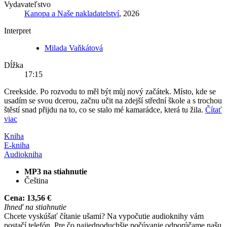
Vydavateľstvo
Kanopa a Naše nakladatelství
, 2026
Interpret
Milada Vaňkátová
Dĺžka
17:15
Creekside. Po rozvodu to měl být můj nový začátek. Místo, kde se
usadím se svou dcerou, začnu učit na zdejší střední škole a s trochou
štěstí snad přijdu na to, co se stalo mé kamarádce, která tu žila.
Čítať
viac
Kniha
E-kniha
Audiokniha
MP3 na stiahnutie
Čeština
Cena:
13,56 €
Ihneď na stiahnutie
Chcete vyskúšať čítanie ušami? Na vypočutie audioknihy vám
postačí telefón. Pre čo najjednoduchšie počúvanie odporúčame našu