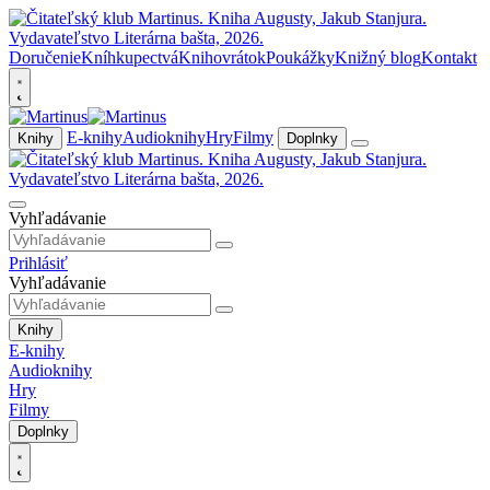
Doručenie
Kníhkupectvá
Knihovrátok
Poukážky
Knižný blog
Kontakt
E-knihy
Audioknihy
Hry
Filmy
Knihy
Doplnky
Vyhľadávanie
Prihlásiť
Vyhľadávanie
Knihy
E-knihy
Audioknihy
Hry
Filmy
Doplnky