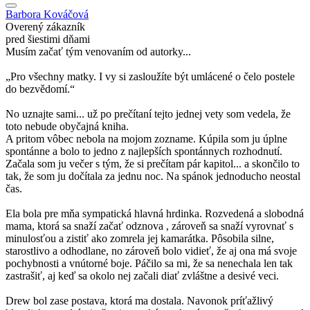
Barbora Kováčová
Overený zákazník
pred šiestimi dňami
Musím začať tým venovaním od autorky...
„Pro všechny matky. I vy si zasloužíte být umlácené o čelo postele
do bezvědomí.“
No uznajte sami... už po prečítaní tejto jednej vety som vedela, že
toto nebude obyčajná kniha.
A pritom vôbec nebola na mojom zozname. Kúpila som ju úplne
spontánne a bolo to jedno z najlepších spontánnych rozhodnutí.
Začala som ju večer s tým, že si prečítam pár kapitol... a skončilo to
tak, že som ju dočítala za jednu noc. Na spánok jednoducho neostal
čas.
Ela bola pre mňa sympatická hlavná hrdinka. Rozvedená a slobodná
mama, ktorá sa snaží začať odznova , zároveň sa snaží vyrovnať s
minulosťou a zistiť ako zomrela jej kamarátka. Pôsobila silne,
starostlivo a odhodlane, no zároveň bolo vidieť, že aj ona má svoje
pochybnosti a vnútorné boje. Páčilo sa mi, že sa nenechala len tak
zastrašiť, aj keď sa okolo nej začali diať zvláštne a desivé veci.
Drew bol zase postava, ktorá ma dostala. Navonok príťažlivý