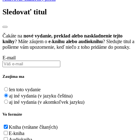
Sledovať titul
Čakáte na
nové vydanie, preklad alebo naskladnenie tejto
knihy
? Máte záujem o
e-knihu alebo audioknihu
? Sledujte titul a
pošleme vám upozornenie, keď niečo z toho pridáme do ponuky.
E-mail
Zaujíma ma
len toto vydanie
aj iné vydania (v jazyku čeština)
aj iné vydania (v akomkoľvek jazyku)
Vo formáte
Kniha (vrátane čítaných)
E-kniha
Audiokniha