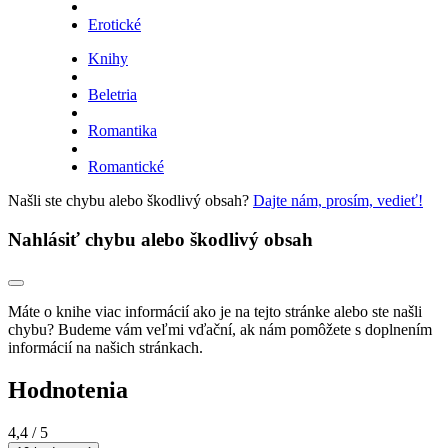
Erotické
Knihy
Beletria
Romantika
Romantické
Našli ste chybu alebo škodlivý obsah?
Dajte nám, prosím, vedieť!
Nahlásiť chybu alebo škodlivý obsah
Máte o knihe viac informácií ako je na tejto stránke alebo ste našli
chybu? Budeme vám veľmi vďační, ak nám pomôžete s doplnením
informácií na našich stránkach.
Hodnotenia
4,4
/ 5