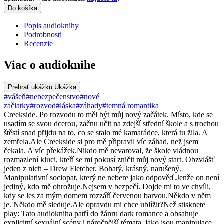
Do košíka
Popis audioknihy
Podrobnosti
Recenzie
Viac o audioknihe
Prehrať ukážku
Ukážka
#vášeň
#nebezpečenstvo
#nové
začiatky
#rozvod
#láska
#záhady
#temná romantika
Creekside. Po rozvodu to měl být můj nový začátek. Místo, kde se
usadím se svou dcerou, začnu učit na zdejší střední škole a s trochou
štěstí snad přijdu na to, co se stalo mé kamarádce, která tu žila. A
zemřela.Ale Creekside si pro mě připravil víc záhad, než jsem
čekala. A víc překážek.Nikdo mě nevaroval, že škole vládnou
rozmazlení kluci, kteří se mi pokusí zničit můj nový start. Obzvlášť
jeden z nich – Drew Fletcher. Bohatý, krásný, narušený.
Manipulativní sociopat, který ne nebere jako odpověď.Jenže on není
jediný, kdo mě ohrožuje.Nejsem v bezpečí. Dojde mi to ve chvíli,
kdy se les za mým domem rozzáří červenou barvou.Někdo v něm
je. Někdo mě sleduje.Ale opravdu mi chce ublížit?Než stisknete
play: Tato audiokniha patří do žánru dark romance a obsahuje
explicitní sexuální scény i náročnější témata, jako jsou manipulace,