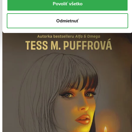
Pridať do zoznamu
Povoliť všetko
Vložiť do košíka
Ďalšie formáty
Odmietnuť