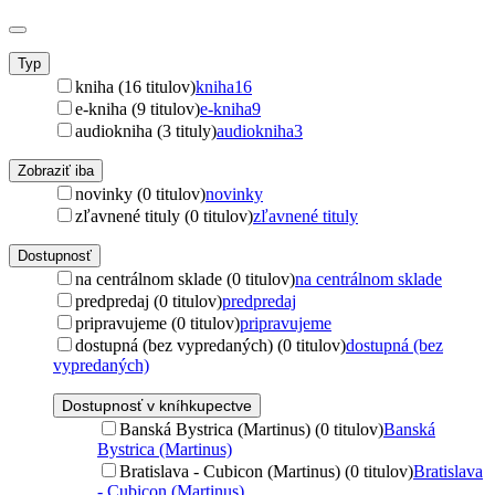
Typ
kniha (16 titulov)
kniha
16
e-kniha (9 titulov)
e-kniha
9
audiokniha (3 tituly)
audiokniha
3
Zobraziť iba
novinky (0 titulov)
novinky
zľavnené tituly (0 titulov)
zľavnené tituly
Dostupnosť
na centrálnom sklade (0 titulov)
na centrálnom sklade
predpredaj (0 titulov)
predpredaj
pripravujeme (0 titulov)
pripravujeme
dostupná (bez vypredaných) (0 titulov)
dostupná (bez
vypredaných)
Dostupnosť v kníhkupectve
Banská Bystrica (Martinus) (0 titulov)
Banská
Bystrica (Martinus)
Bratislava - Cubicon (Martinus) (0 titulov)
Bratislava
- Cubicon (Martinus)