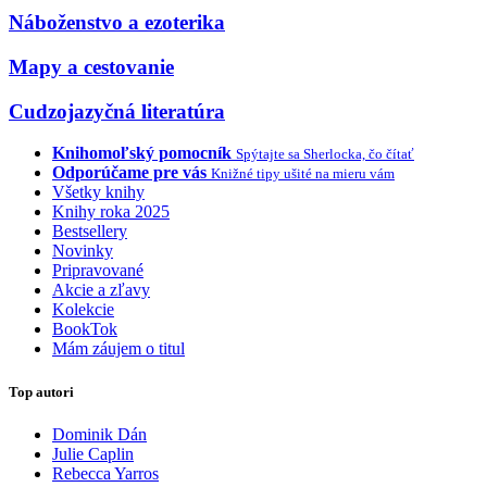
Náboženstvo a ezoterika
Mapy a cestovanie
Cudzojazyčná literatúra
Knihomoľský pomocník
Spýtajte sa Sherlocka, čo čítať
Odporúčame pre vás
Knižné tipy ušité na mieru vám
Všetky knihy
Knihy roka 2025
Bestsellery
Novinky
Pripravované
Akcie a zľavy
Kolekcie
BookTok
Mám záujem o titul
Top autori
Dominik Dán
Julie Caplin
Rebecca Yarros