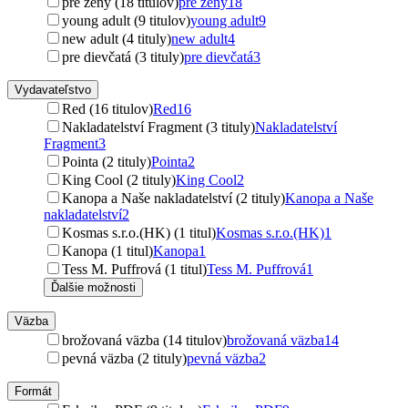
pre ženy (18 titulov)
pre ženy
18
young adult (9 titulov)
young adult
9
new adult (4 tituly)
new adult
4
pre dievčatá (3 tituly)
pre dievčatá
3
Vydavateľstvo
Red (16 titulov)
Red
16
Nakladatelství Fragment (3 tituly)
Nakladatelství
Fragment
3
Pointa (2 tituly)
Pointa
2
King Cool (2 tituly)
King Cool
2
Kanopa a Naše nakladatelství (2 tituly)
Kanopa a Naše
nakladatelství
2
Kosmas s.r.o.(HK) (1 titul)
Kosmas s.r.o.(HK)
1
Kanopa (1 titul)
Kanopa
1
Tess M. Puffrová (1 titul)
Tess M. Puffrová
1
Ďalšie možnosti
Väzba
brožovaná väzba (14 titulov)
brožovaná väzba
14
pevná väzba (2 tituly)
pevná väzba
2
Formát