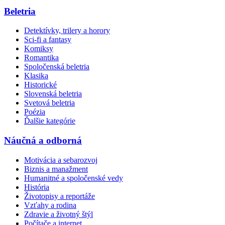
Beletria
Detektívky, trilery a horory
Sci-fi a fantasy
Komiksy
Romantika
Spoločenská beletria
Klasika
Historické
Slovenská beletria
Svetová beletria
Poézia
Ďalšie kategórie
Náučná a odborná
Motivácia a sebarozvoj
Biznis a manažment
Humanitné a spoločenské vedy
História
Životopisy a reportáže
Vzťahy a rodina
Zdravie a životný štýl
Počítače a internet