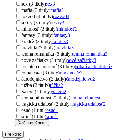
sex (3 tituly)
sex
3
mafia (3 tituly)
mafia
3
rozvod (3 tituly)
rozvod
3
sestry (3 tituly)
sestry
3
minulosť (3 tituly)
minulosť
3
fantasy (3 tituly)
fantasy
3
krádež (3 tituly)
krádež
3
pravidlá (3 tituly)
pravidlá
3
temná romantika (3 tituly)
temná romantika
3
nové začiatky (3 tituly)
nové začiatky
3
bohatí a chudobní (3 tituly)
bohatí a chudobní
3
romanca/e (3 tituly)
romanca/e
3
čarodejníctvo (2 tituly)
čarodejníctvo
2
túžba (2 tituly)
túžba
2
Salem (2 tituly)
Salem
2
temná minulosť (2 tituly)
temná minulosť
2
tragická udalosť (2 tituly)
tragická udalosť
2
osud (1 titul)
osud
1
smrť (1 titul)
smrť
1
Ďalšie možnosti
Pre koho