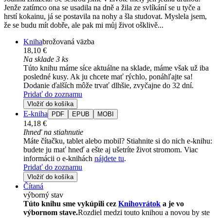
Jenže zatímco ona se usadila na dně a žila ze svlíkání se u tyče a
hrstí kokainu, já se postavila na nohy a šla studovat. Myslela jsem,
že se budu mít dobře, ale pak mi můj život ošklivě...
Kniha
brožovaná väzba
18,10 €
Na sklade 3 ks
Túto knihu máme síce aktuálne na sklade, máme však už iba
posledné kusy. Ak ju chcete mať rýchlo, ponáhľajte sa!
Dodanie ďalších môže trvať dlhšie, zvyčajne do 32 dní.
Pridať do zoznamu
Vložiť do košíka
E-kniha
PDF
EPUB
MOBI
14,18 €
Ihneď na stiahnutie
Máte čítačku, tablet alebo mobil? Stiahnite si do nich e-knihu:
budete ju mať hneď a ešte aj ušetríte život stromom. Viac
informácii o e-knihách
nájdete tu
.
Pridať do zoznamu
Vložiť do košíka
Čítaná
výborný stav
Túto knihu sme vykúpili cez
Knihovrátok
a je vo
výbornom stave.
Rozdiel medzi touto knihou a novou by ste