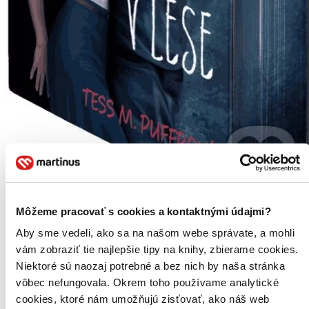
Môžeme pracovať s cookies a kontaktnými údajmi?
Kdo chytá v lese
CZ
Aby sme vedeli, ako sa na našom webe správate, a mohli
Tess M. Puffrová
vám zobraziť tie najlepšie tipy na knihy, zbierame cookies.
Niektoré sú naozaj potrebné a bez nich by naša stránka
Creekside. Po rozvodu to měl být můj nový začátek. Místo, kde se
vôbec nefungovala. Okrem toho používame analytické
usadím se svou dcerou, začnu učit na zdejší střední škole a s trochou
štěstí snad přijdu na to, co se stalo mé kamarádce, která tu žila. A
cookies, ktoré nám umožňujú zisťovať, ako náš web