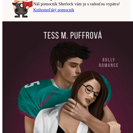
Náš pomocník Sherlock vám ju s radosťou vypátra!
Knihomoľský pomocník