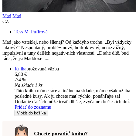
Mad Mad
CZ
Tess M. Puffrová
Mad jako vzteklej, nebo šílenej? Od každýho trochu. „Byl vždycky
takový?“ Nespoutaný, problé¬mový, horkokrevný, nerozvážný,
impulzivní a tuny dalších negativ-ních vlastností. „Drahé dítě, buď
ráda, že jsi Maddoxe .....
Kniha
brožovaná väzba
6,80 €
-34 %
Na sklade 1 ks
Túto knihu máme síce aktuálne na sklade, máme však už iba
posledné kusy. Ak ju chcete mať rýchlo, ponáhľajte sa!
Dodanie ďalších môže trvať dlhšie, zvyčajne do šiestich dní.
Pridať do zoznamu
Vložiť do košíka
Chcete poradiť knihu?