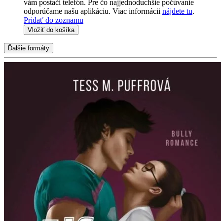
vám postačí telefón. Pre čo najjednoduchšie počúvanie
odporúčame našu aplikáciu. Viac informácii
nájdete tu
.
Pridať do zoznamu
Vložiť do košíka
Ďalšie formáty