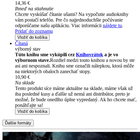
14,36 €
Ihneď na stiahnutie
Chcete vyskúšať čítanie ušami? Na vypočutie audioknihy
vám postačí telefón. Pre čo najjednoduchšie počúvanie
odporúčame našu aplikáciu. Viac informácii
nájdete tu
.
Pridať do zoznamu
Vložiť do košíka
Čítaná
výborný stav
Túto knihu sme vykúpili cez
Knihovrátok
a je vo
výbornom stave.
Rozdiel medzi touto knihou a novou by ste
asi ani nespoznali. Knihu sme označili nálepkou, ktorá môže
na niektorých obaloch zanechať stopy.
10,90 €
Na sklade
Tento produkt síce máme aktuálne na sklade, máme však už
iba posledné kusy a ďalšie už nemá ani distribútor, preto je
možné, že bude onedlho úplne vypredaný. Ak ho chcete mať,
ponáhľajte sa!
Vložiť do košíka
Ďalšie formáty