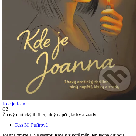
Kde je Joanna
CZ
Žhavý erotický thriller, plný napětí, lásky a zrady
Tess M. Puffrová
Joanna zmizela. Se sestrou jsme v životě měly jen jedna druhou.