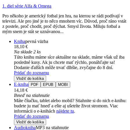
1. diel série
Alfa & Omega
Pro někoho je americký fotbal jen hra, na kterou se rádi podívají v
televizi. Ale pro jiné je to něco mnohem víc. Důvod, proč ráno vstát
z postele, proč chodit, proč dýchat. Smysl života. Miluju fotbal a
mým snem je stát se uznávanou...
Kniha
pevná väzba
18,10 €
Na sklade 2 ks
Túto knihu máme síce aktuálne na sklade, máme však už iba
posledné kusy. Ak ju chcete mať rýchlo, ponáhľajte sa!
Dodanie ďalších môže trvať dlhšie, zvyčajne do 8 dní.
Pridať do zoznamu
Vložiť do košíka
E-kniha
PDF
EPUB
MOBI
14,18 €
Ihneď na stiahnutie
Máte čítačku, tablet alebo mobil? Stiahnite si do nich e-knihu:
budete ju mať hneď a ešte aj ušetríte život stromom. Viac
informácii o e-knihách
nájdete tu
.
Pridať do zoznamu
Vložiť do košíka
Audiokniha
MP3 na stiahnutie