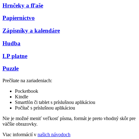
Hrnčeky a fľaše
Papiernictvo
Zápisníky a kalendáre
Hudba
LP platne
Puzzle
Prečítate na zariadeniach:
Pocketbook
Kindle
Smartfón či tablet s príslušnou aplikáciou
Počítač s príslušnou aplikáciou
Nie je možné meniť veľkosť písma, formát je preto vhodný skôr pre
väčšie obrazovky.
Viac informácií v
našich návodoch