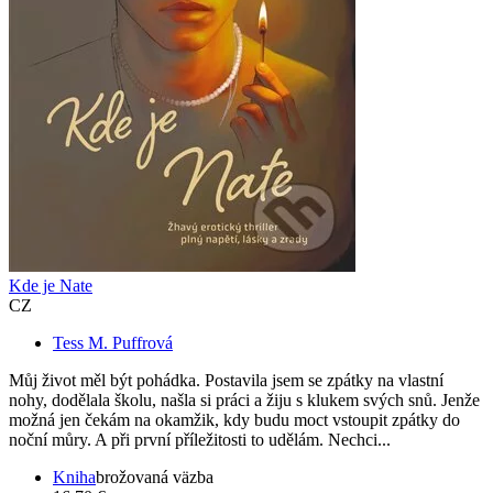
Kde je Nate
CZ
Tess M. Puffrová
Můj život měl být pohádka. Postavila jsem se zpátky na vlastní
nohy, dodělala školu, našla si práci a žiju s klukem svých snů. Jenže
možná jen čekám na okamžik, kdy budu moct vstoupit zpátky do
noční můry. A při první příležitosti to udělám. Nechci...
Kniha
brožovaná väzba