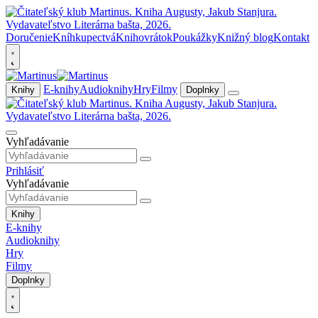
Doručenie
Kníhkupectvá
Knihovrátok
Poukážky
Knižný blog
Kontakt
E-knihy
Audioknihy
Hry
Filmy
Knihy
Doplnky
Vyhľadávanie
Prihlásiť
Vyhľadávanie
Knihy
E-knihy
Audioknihy
Hry
Filmy
Doplnky