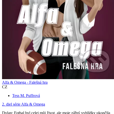
Alfa & Omega - Falešná hra
CZ
Tess M. Puffrová
2. diel série
Alfa & Omega
Dylan: Fotbal byl celej můj život, ale moje zářný vyhlídky ukončila