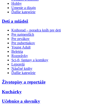
Hobby
Umenie a dizajn
Ďalšie kategórie
Deti a mládež
Knihorad – poradca kníh pre deti
Pre najmenších
Pre prvákov
Pre pubertiakov
Young Adult
Beletria
Rozprávky
Sci-fi, fantasy a komiksy
Leporelá
Náučné knihy
Ďalšie kategórie
Životopisy a reportáže
Kuchárky
Učebnice a slovníky