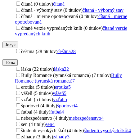
čítaná (0 titulov)
čítaná
čítaná - výborný stav (0 titulov)
čítaná - výborný stav
čítaná - mierne opotrebovaná (0 titulov)
čítaná - mierne
opotrebovaná
čítané verzie vypredaných kníh (0 titulov)
čítané verzie
vypredaných kníh
Jazyk
čeština (28 titulov)
čeština
28
Téma
láska (22 titulov)
láska
22
Bully Romance (tyranská romanca) (7 titulov)
Bully
Romance (tyranská romanca)
7
erotika (5 titulov)
erotika
5
vášeň (5 titulov)
vášeň
5
vzťah (5 titulov)
vzťah
5
športovci (4 tituly)
športovci
4
futbal (4 tituly)
futbal
4
nebezpečenstvo (4 tituly)
nebezpečenstvo
4
sen (4 tituly)
sen
4
študenti vysokých škôl (4 tituly)
študenti vysokých škôl
4
záhady (3 tituly)
záhady
3