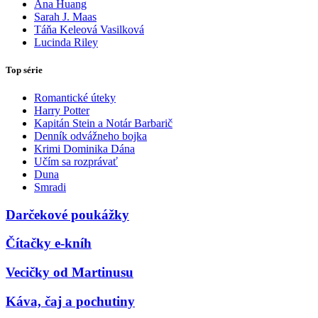
Ana Huang
Sarah J. Maas
Táňa Keleová Vasilková
Lucinda Riley
Top série
Romantické úteky
Harry Potter
Kapitán Stein a Notár Barbarič
Denník odvážneho bojka
Krimi Dominika Dána
Učím sa rozprávať
Duna
Smradi
Darčekové poukážky
Čítačky e-kníh
Vecičky od Martinusu
Káva, čaj a pochutiny