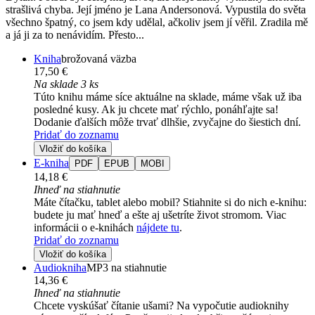
strašlivá chyba. Její jméno je Lana Andersonová. Vypustila do světa
všechno špatný, co jsem kdy udělal, ačkoliv jsem jí věřil. Zradila mě
a já ji za to nenávidím. Přesto...
Kniha
brožovaná väzba
17,50 €
Na sklade 3 ks
Túto knihu máme síce aktuálne na sklade, máme však už iba
posledné kusy. Ak ju chcete mať rýchlo, ponáhľajte sa!
Dodanie ďalších môže trvať dlhšie, zvyčajne do šiestich dní.
Pridať do zoznamu
Vložiť do košíka
E-kniha
PDF
EPUB
MOBI
14,18 €
Ihneď na stiahnutie
Máte čítačku, tablet alebo mobil? Stiahnite si do nich e-knihu:
budete ju mať hneď a ešte aj ušetríte život stromom. Viac
informácii o e-knihách
nájdete tu
.
Pridať do zoznamu
Vložiť do košíka
Audiokniha
MP3 na stiahnutie
14,36 €
Ihneď na stiahnutie
Chcete vyskúšať čítanie ušami? Na vypočutie audioknihy