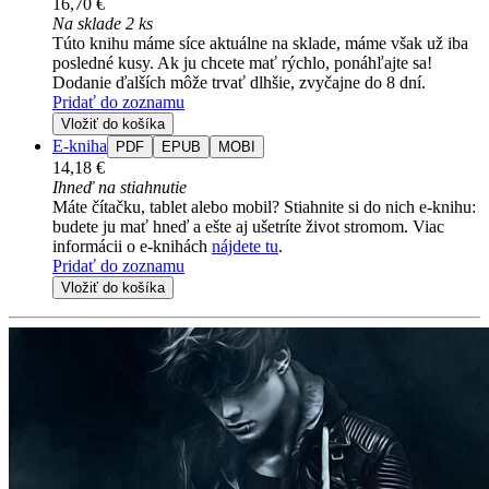
16,70 €
Na sklade 2 ks
Túto knihu máme síce aktuálne na sklade, máme však už iba
posledné kusy. Ak ju chcete mať rýchlo, ponáhľajte sa!
Dodanie ďalších môže trvať dlhšie, zvyčajne do 8 dní.
Pridať do zoznamu
Vložiť do košíka
E-kniha
PDF
EPUB
MOBI
14,18 €
Ihneď na stiahnutie
Máte čítačku, tablet alebo mobil? Stiahnite si do nich e-knihu:
budete ju mať hneď a ešte aj ušetríte život stromom. Viac
informácii o e-knihách
nájdete tu
.
Pridať do zoznamu
Vložiť do košíka