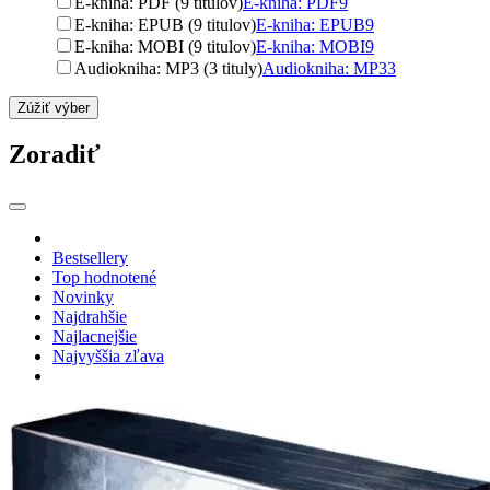
E-kniha: PDF (9 titulov)
E-kniha: PDF
9
E-kniha: EPUB (9 titulov)
E-kniha: EPUB
9
E-kniha: MOBI (9 titulov)
E-kniha: MOBI
9
Audiokniha: MP3 (3 tituly)
Audiokniha: MP3
3
Zúžiť výber
Zoradiť
Bestsellery
Top hodnotené
Novinky
Najdrahšie
Najlacnejšie
Najvyššia zľava