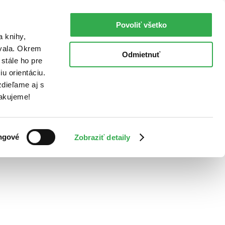
Povoliť všetko
a knihy,
ovala. Okrem
Odmietnuť
stále ho pre
u orientáciu.
dieľame aj s
Ďakujeme!
ngové
Zobraziť detaily