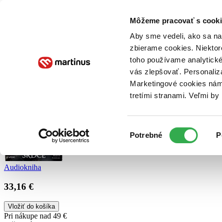
Doručenie
Kníhkupectvá
Knihovrátok
Poukážky
Knižný blog
Kontakt
Môžeme pracovať s cooki
Aby sme vedeli, ako sa na 
zbierame cookies. Niektor
E-knihy
Audioknihy
Hry
Filmy
Knihy
Doplnky
toho používame analytické
vás zlepšovať. Personaliz
Vyhľadávanie
Marketingové cookies nám 
tretími stranami. Veľmi b
Prihlásiť
Výber
Potrebné
P
súhlasu
Audiokniha
33,16 €
Vložiť do košíka
Pri nákupe nad 49 €