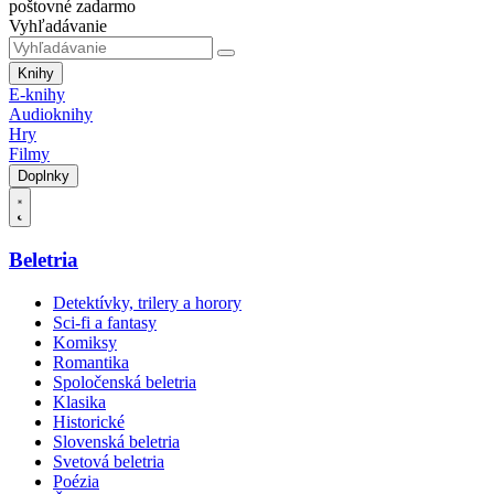
poštovné zadarmo
Vyhľadávanie
Knihy
E-knihy
Audioknihy
Hry
Filmy
Doplnky
Beletria
Detektívky, trilery a horory
Sci-fi a fantasy
Komiksy
Romantika
Spoločenská beletria
Klasika
Historické
Slovenská beletria
Svetová beletria
Poézia