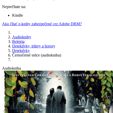
Neprečítate na:
Kindle
Ako čítať e-knihy zabezpečené cez Adobe DRM?
Audioknihy
Beletria
Detektívky, trilery a horory
Detektívky
Černočerné srdce (audiokniha)
Audiokniha