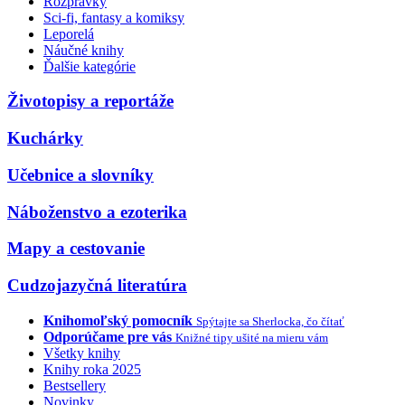
Rozprávky
Sci-fi, fantasy a komiksy
Leporelá
Náučné knihy
Ďalšie kategórie
Životopisy a reportáže
Kuchárky
Učebnice a slovníky
Náboženstvo a ezoterika
Mapy a cestovanie
Cudzojazyčná literatúra
Knihomoľský pomocník
Spýtajte sa Sherlocka, čo čítať
Odporúčame pre vás
Knižné tipy ušité na mieru vám
Všetky knihy
Knihy roka 2025
Bestsellery
Novinky