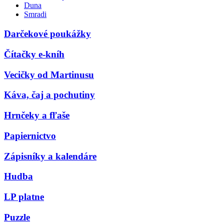
Duna
Smradi
Darčekové poukážky
Čítačky e-kníh
Vecičky od Martinusu
Káva, čaj a pochutiny
Hrnčeky a fľaše
Papiernictvo
Zápisníky a kalendáre
Hudba
LP platne
Puzzle