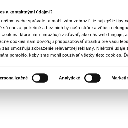
es a kontaktnými údajmi?
našom webe správate, a mohli vám zobraziť tie najlepšie tipy n
é sú naozaj potrebné a bez nich by naša stránka vôbec nefung
 cookies, ktoré nám umožňujú zisťovať, ako náš web funguje, a 
ačné cookies nám dovoľujú prispôsobovať stránku pre vašu lepši
zas umožňujú zobrazenie relevantnej reklamy. Niektoré údaje z
y nám pomohlo, keby sme mohli používať všetky tieto cookies. 
ersonalizačné
Analytické
Marketi