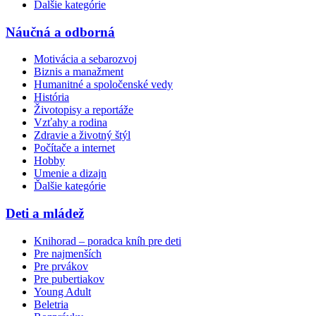
Ďalšie kategórie
Náučná a odborná
Motivácia a sebarozvoj
Biznis a manažment
Humanitné a spoločenské vedy
História
Životopisy a reportáže
Vzťahy a rodina
Zdravie a životný štýl
Počítače a internet
Hobby
Umenie a dizajn
Ďalšie kategórie
Deti a mládež
Knihorad – poradca kníh pre deti
Pre najmenších
Pre prvákov
Pre pubertiakov
Young Adult
Beletria