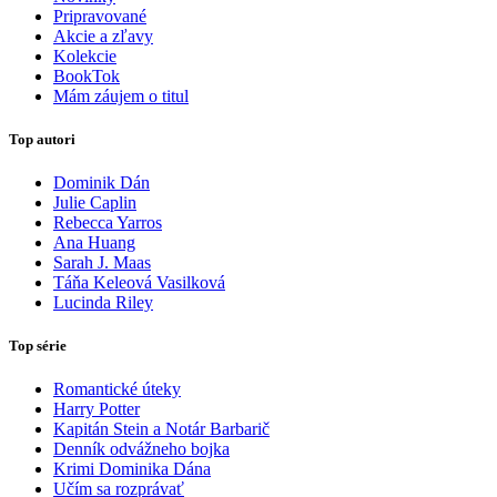
Pripravované
Akcie a zľavy
Kolekcie
BookTok
Mám záujem o titul
Top autori
Dominik Dán
Julie Caplin
Rebecca Yarros
Ana Huang
Sarah J. Maas
Táňa Keleová Vasilková
Lucinda Riley
Top série
Romantické úteky
Harry Potter
Kapitán Stein a Notár Barbarič
Denník odvážneho bojka
Krimi Dominika Dána
Učím sa rozprávať