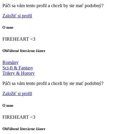
Páči sa vám tento profil a chceli by ste mať podobný?
Založiť si profil
O mne
FIREHEART <3
Obľúbené literárne žánre
Romány
Sci-fi & Fantasy
Trilery & Horory
Páči sa vám tento profil a chceli by ste mať podobný?
Založiť si profil
O mne
FIREHEART <3
Obľúbené literárne žánre