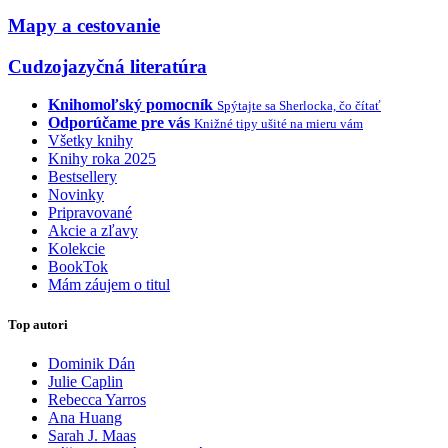
Mapy a cestovanie
Cudzojazyčná literatúra
Knihomoľský pomocník
Spýtajte sa Sherlocka, čo čítať
Odporúčame pre vás
Knižné tipy ušité na mieru vám
Všetky knihy
Knihy roka 2025
Bestsellery
Novinky
Pripravované
Akcie a zľavy
Kolekcie
BookTok
Mám záujem o titul
Top autori
Dominik Dán
Julie Caplin
Rebecca Yarros
Ana Huang
Sarah J. Maas