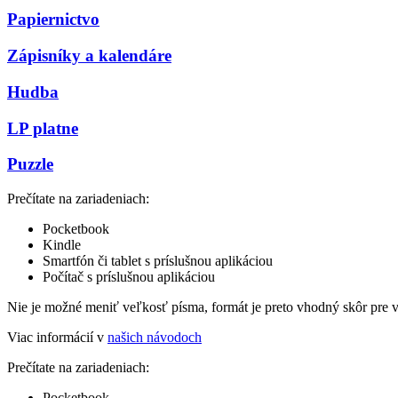
Papiernictvo
Zápisníky a kalendáre
Hudba
LP platne
Puzzle
Prečítate na zariadeniach:
Pocketbook
Kindle
Smartfón či tablet s príslušnou aplikáciou
Počítač s príslušnou aplikáciou
Nie je možné meniť veľkosť písma, formát je preto vhodný skôr pre 
Viac informácií v
našich návodoch
Prečítate na zariadeniach:
Pocketbook