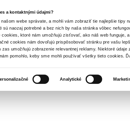
es a kontaktnými údajmi?
našom webe správate, a mohli vám zobraziť tie najlepšie tipy n
é sú naozaj potrebné a bez nich by naša stránka vôbec nefung
 cookies, ktoré nám umožňujú zisťovať, ako náš web funguje, a 
ačné cookies nám dovoľujú prispôsobovať stránku pre vašu lepši
zas umožňujú zobrazenie relevantnej reklamy. Niektoré údaje z
y nám pomohlo, keby sme mohli používať všetky tieto cookies. 
ersonalizačné
Analytické
Marketi