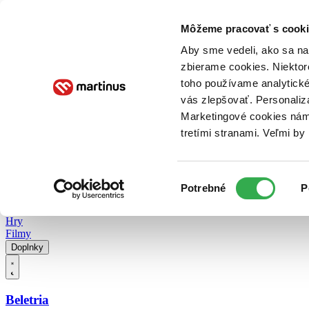
Doručenie
Kníhkupectvá
Knihovrátok
Poukážky
Knižný blog
Kontakt
Môžeme pracovať s cooki
Aby sme vedeli, ako sa na 
zbierame cookies. Niektor
E-knihy
Audioknihy
Hry
Filmy
Knihy
Doplnky
toho používame analytické
vás zlepšovať. Personaliz
Vyhľadávanie
Marketingové cookies nám 
tretími stranami. Veľmi b
Prihlásiť
Vyhľadávanie
Výber
Knihy
Potrebné
P
súhlasu
E-knihy
Audioknihy
Hry
Filmy
Doplnky
Beletria