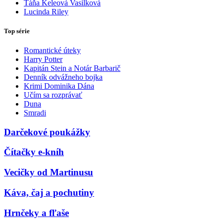
Táňa Keleová Vasilková
Lucinda Riley
Top série
Romantické úteky
Harry Potter
Kapitán Stein a Notár Barbarič
Denník odvážneho bojka
Krimi Dominika Dána
Učím sa rozprávať
Duna
Smradi
Darčekové poukážky
Čítačky e-kníh
Vecičky od Martinusu
Káva, čaj a pochutiny
Hrnčeky a fľaše