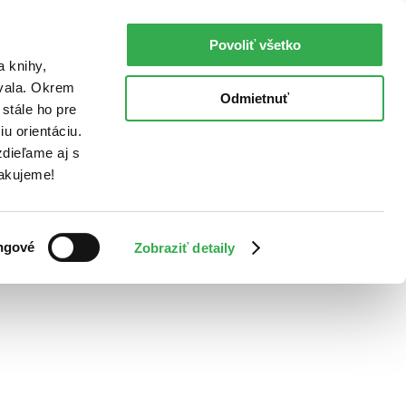
Povoliť všetko
a knihy,
ovala. Okrem
Odmietnuť
stále ho pre
u orientáciu.
dieľame aj s
Ďakujeme!
ngové
Zobraziť detaily