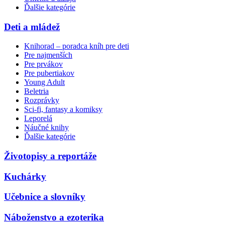
Ďalšie kategórie
Deti a mládež
Knihorad – poradca kníh pre deti
Pre najmenších
Pre prvákov
Pre pubertiakov
Young Adult
Beletria
Rozprávky
Sci-fi, fantasy a komiksy
Leporelá
Náučné knihy
Ďalšie kategórie
Životopisy a reportáže
Kuchárky
Učebnice a slovníky
Náboženstvo a ezoterika