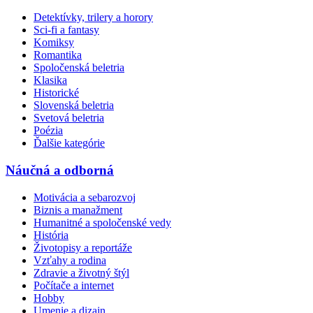
Detektívky, trilery a horory
Sci-fi a fantasy
Komiksy
Romantika
Spoločenská beletria
Klasika
Historické
Slovenská beletria
Svetová beletria
Poézia
Ďalšie kategórie
Náučná a odborná
Motivácia a sebarozvoj
Biznis a manažment
Humanitné a spoločenské vedy
História
Životopisy a reportáže
Vzťahy a rodina
Zdravie a životný štýl
Počítače a internet
Hobby
Umenie a dizajn