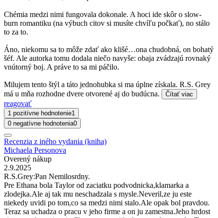
Chémia medzi nimi fungovala dokonale. A hoci ide skôr o slow-
burn romantiku (na výbuch citov si musíte chvíľu počkať), no stálo
to za to.
Áno, niekomu sa to môže zdať ako klišé…ona chudobná, on bohatý
šéf. Ale autorka tomu dodala niečo navyše: obaja zvádzajú rovnaký
vnútorný boj. A práve to sa mi páčilo.
Milujem tento štýl a táto jednohubka si ma úplne získala. R.S. Grey
má u mňa rozhodne dvere otvorené aj do budúcna.
Čítať viac
reagovať
1 pozitívne hodnotenie
1
0 negatívne hodnotenia
0
Recenzia z iného vydania (kniha)
Michaela Personova
Overený nákup
2.9.2025
R.S.Grey:Pan Nemilosrdny.
Pre Ethana bola Taylor od zaciatku podvodnicka,klamarka a
zlodejka.Ale aj tak mu neschadzala s mysle.Neveril,ze ju este
niekedy uvidi po tom,co sa medzi nimi stalo.Ale opak bol pravdou.
Teraz sa uchadza o pracu v jeho firme a on ju zamestna.Jeho hrdost