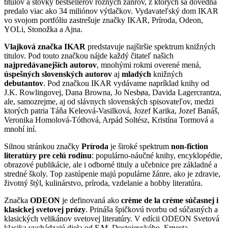
titulov a stovky bestsellerov rôznych žánrov, z ktorých sa dovedna
predalo viac ako 34 miliónov výtlačkov. Vydavateľský dom IKAR
vo svojom portfóliu zastrešuje značky IKAR, Príroda, Odeon,
YOLi, Stonožka a Ajna.
Vlajková značka IKAR
predstavuje najširšie spektrum knižných
titulov. Pod touto značkou nájde každý čitateľ našich
najpredávanejších autorov
, mnohými rokmi overené mená,
úspešných slovenských autorov
aj
mladých
knižných
debutantov
. Pod značkou IKAR vydávame napríklad knihy od
J.K. Rowlingovej, Dana Browna, Jo Nesbøa, Davida Lagercrantza,
ale, samozrejme, aj od slávnych slovenských spisovateľov, medzi
ktorých patria Táňa Keleová-Vasilková, Jozef Karika, Jozef Banáš,
Veronika Homolová-Tóthová, Arpád Soltész, Kristína Tormová a
mnohí iní.
Silnou stránkou značky
Príroda
je široké spektrum
non-fiction
literatúry pre celú rodinu
: populárno-náučné knihy, encyklopédie,
obrazové publikácie, ale i odborné tituly a učebnice pre základné a
stredné školy. Top zastúpenie majú populárne žánre, ako je zdravie,
životný štýl, kulinárstvo, príroda, vzdelanie a hobby literatúra.
Značka
ODEON
je definovaná ako
crème de la crème súčasnej i
klasickej svetovej prózy
. Prináša špičkovú tvorbu od súčasných a
klasických velikánov svetovej literatúry. V edícii ODEON Svetová
klasika vychádzajú diela od F.M. Dostojevského, Ernesta