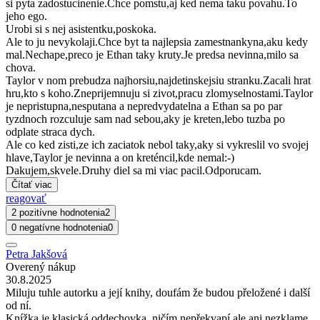
si pyta zadostucinenie.Chce pomstu,aj ked nema taku povahu.To
jeho ego.
Urobi si s nej asistentku,poskoka.
Ale to ju nevykolaji.Chce byt ta najlepsia zamestnankyna,aku kedy
mal.Nechape,preco je Ethan taky kruty.Je predsa nevinna,milo sa
chova.
Taylor v nom prebudza najhorsiu,najdetinskejsiu stranku.Zacali hrat
hru,kto s koho.Zneprijemnuju si zivot,pracu zlomyselnostami.Taylor
je nepristupna,nesputana a nepredvydatelna a Ethan sa po par
tyzdnoch rozculuje sam nad sebou,aky je kreten,lebo tuzba po
odplate straca dych.
Ale co ked zisti,ze ich zaciatok nebol taky,aky si vykreslil vo svojej
hlave,Taylor je nevinna a on kreténcil,kde nemal:-)
Dakujem,skvele.Druhy diel sa mi viac pacil.Odporucam.
Čítať viac
reagovať
2 pozitívne hodnotenia
2
0 negatívne hodnotenia
0
Petra Jakšová
Overený nákup
30.8.2025
Miluju tuhle autorku a její knihy, doufám že budou přeložené i další
od ní.
Knížka je klasická oddechovka, ničím nepřekvapí ale ani nezklame.