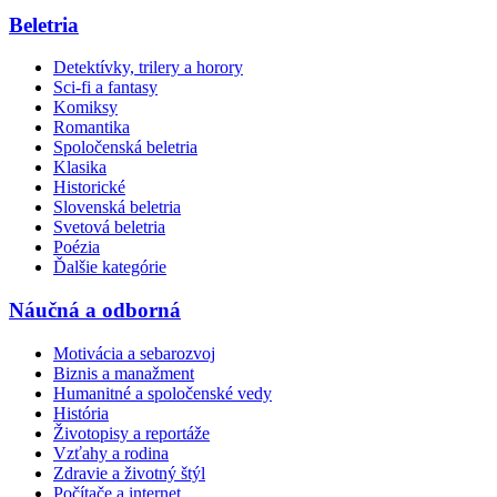
Beletria
Detektívky, trilery a horory
Sci-fi a fantasy
Komiksy
Romantika
Spoločenská beletria
Klasika
Historické
Slovenská beletria
Svetová beletria
Poézia
Ďalšie kategórie
Náučná a odborná
Motivácia a sebarozvoj
Biznis a manažment
Humanitné a spoločenské vedy
História
Životopisy a reportáže
Vzťahy a rodina
Zdravie a životný štýl
Počítače a internet