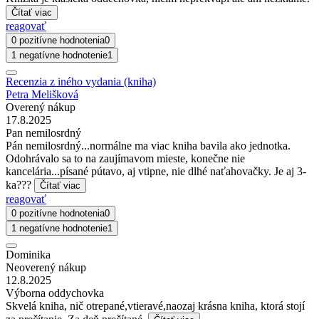
Čítať viac
reagovať
0 pozitívne hodnotenia
0
1 negatívne hodnotenie
1
Recenzia z iného vydania (kniha)
Petra Melišková
Overený nákup
17.8.2025
Pan nemilosrdný
Pán nemilosrdný...normálne ma viac kniha bavila ako jednotka.
Odohrávalo sa to na zaujímavom mieste, konečne nie
kancelária...písané pútavo, aj vtipne, nie dlhé naťahovačky. Je aj 3-
ka???
Čítať viac
reagovať
0 pozitívne hodnotenia
0
1 negatívne hodnotenie
1
Dominika
Neoverený nákup
12.8.2025
Výborna oddychovka
Skvelá kniha, nič otrepané,vtieravé,naozaj krásna kniha, ktorá stojí