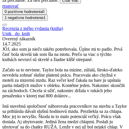
za prečítanie. Za deň prečítané.
Čítať viac
reagovať
0 pozitívne hodnotenia
0
1 negatívne hodnotenie
1
Recenzia z iného vydania (kniha)
Unik _do_knih
Overený zákazník
14.7.2025
JÓJ, ako som ja niečo takéto potrebovala. Úplne mi to padlo. Prvá
časť bola skvelá tak som šla na istotu. Prečo sa viac o týchto
knihách nevraví sú skvelé a žiadne klíšé otrepané.
Začalo sa to nevinne. Taylor bola na mizine, zúfalá, široko-ďaleko
nevedela zohnať slušne platenú prácu. Pracovala ako chyžná v
moteli za mizernú mzdu. Raz večer keď čakala na bare ju upútala
partia mladých mužov v obleku. Kontétne jeden. Nakoniec skončili
na záchodoch. Chcela si užiť, nakoniec držala v rukách jeho
penaženku v ktorej mal 800 dolárov...
Istá stavebná spoločnosť náborovala pracovníkov na stavbu a Taylor
sa prihlásila dávali slušnú hodinovú mzdu. Prezliekla sa za chlapa.
Moc jej to nevyšlo. Škoda tu to malo potenciál veľký. Prácu však
dostala. Aj ubytovanie. Jediná žena medzi chlapmi. Poslali ju
ubytovať sa do chatky RUŽA. Lenže v nej už bol nejaký chlap. V