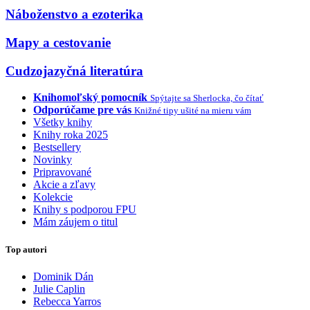
Náboženstvo a ezoterika
Mapy a cestovanie
Cudzojazyčná literatúra
Knihomoľský pomocník
Spýtajte sa Sherlocka, čo čítať
Odporúčame pre vás
Knižné tipy ušité na mieru vám
Všetky knihy
Knihy roka 2025
Bestsellery
Novinky
Pripravované
Akcie a zľavy
Kolekcie
Knihy s podporou FPU
Mám záujem o titul
Top autori
Dominik Dán
Julie Caplin
Rebecca Yarros