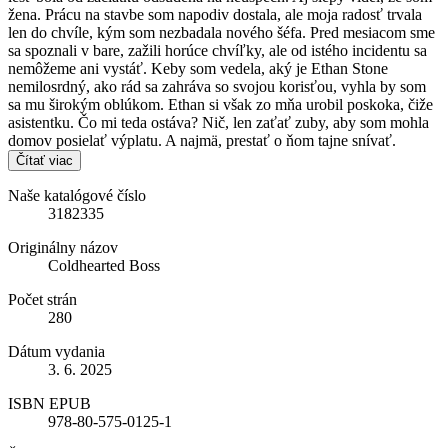
žena. Prácu na stavbe som napodiv dostala, ale moja radosť trvala
len do chvíle, kým som nezbadala nového šéfa. Pred mesiacom sme
sa spoznali v bare, zažili horúce chvíľky, ale od istého incidentu sa
nemôžeme ani vystáť. Keby som vedela, aký je Ethan Stone
nemilosrdný, ako rád sa zahráva so svojou korisťou, vyhla by som
sa mu širokým oblúkom. Ethan si však zo mňa urobil poskoka, čiže
asistentku. Čo mi teda ostáva? Nič, len zaťať zuby, aby som mohla
domov posielať výplatu. A najmä, prestať o ňom tajne snívať.
Čítať viac
Naše katalógové číslo
3182335
Originálny názov
Coldhearted Boss
Počet strán
280
Dátum vydania
3. 6. 2025
ISBN EPUB
978-80-575-0125-1