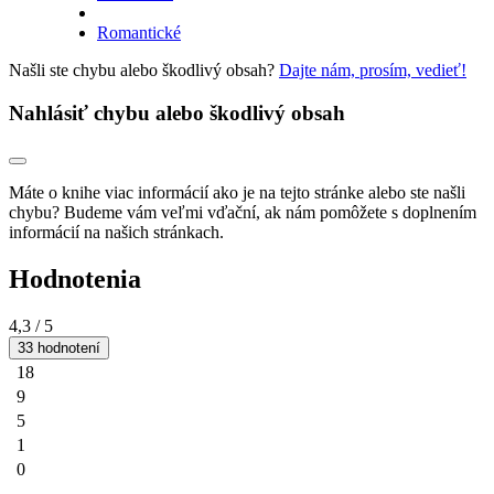
Romantické
Našli ste chybu alebo škodlivý obsah?
Dajte nám, prosím, vedieť!
Nahlásiť chybu alebo škodlivý obsah
Máte o knihe viac informácií ako je na tejto stránke alebo ste našli
chybu? Budeme vám veľmi vďační, ak nám pomôžete s doplnením
informácií na našich stránkach.
Hodnotenia
4,3
/ 5
33 hodnotení
18
9
5
1
0