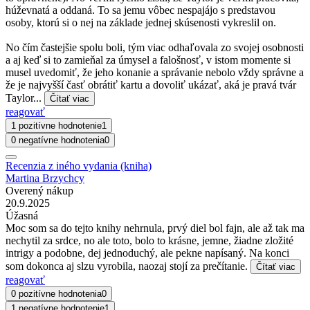
húževnatá a oddaná. To sa jemu vôbec nespajájo s predstavou
osoby, ktorú si o nej na základe jednej skúsenosti vykreslil on.
No čím častejšie spolu boli, tým viac odhaľovala zo svojej osobnosti
a aj keď si to zamieňal za úmysel a falošnosť, v istom momente si
musel uvedomiť, že jeho konanie a správanie nebolo vždy správne a
že je najvyšší časť obrátiť kartu a dovoliť ukázať, aká je pravá tvár
Taylor...
Čítať viac
reagovať
1 pozitívne hodnotenie
1
0 negatívne hodnotenia
0
Recenzia z iného vydania (kniha)
Martina Brzychcy
Overený nákup
20.9.2025
Úžasná
Moc som sa do tejto knihy nehrnula, prvý diel bol fajn, ale až tak ma
nechytil za srdce, no ale toto, bolo to krásne, jemne, žiadne zložité
intrigy a podobne, dej jednoduchý, ale pekne napísaný. Na konci
som dokonca aj slzu vyrobila, naozaj stojí za prečítanie.
Čítať viac
reagovať
0 pozitívne hodnotenia
0
1 negatívne hodnotenie
1