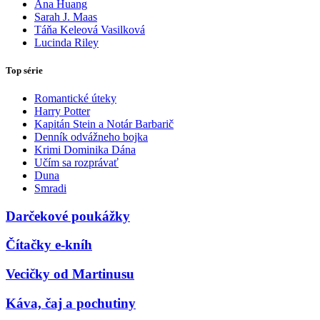
Ana Huang
Sarah J. Maas
Táňa Keleová Vasilková
Lucinda Riley
Top série
Romantické úteky
Harry Potter
Kapitán Stein a Notár Barbarič
Denník odvážneho bojka
Krimi Dominika Dána
Učím sa rozprávať
Duna
Smradi
Darčekové poukážky
Čítačky e-kníh
Vecičky od Martinusu
Káva, čaj a pochutiny