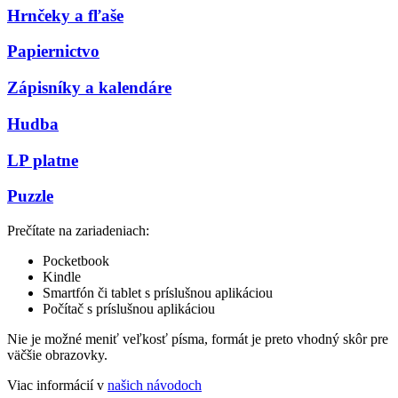
Hrnčeky a fľaše
Papiernictvo
Zápisníky a kalendáre
Hudba
LP platne
Puzzle
Prečítate na zariadeniach:
Pocketbook
Kindle
Smartfón či tablet s príslušnou aplikáciou
Počítač s príslušnou aplikáciou
Nie je možné meniť veľkosť písma, formát je preto vhodný skôr pre
väčšie obrazovky.
Viac informácií v
našich návodoch