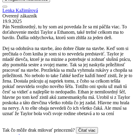
Lenka Kažimírová
Overený zákazník
19.9.2025
Pán Nemilosrdný, tu by som asi povedala že sa mi páčila viac. To
doťahovenie medzi Taylor a Ethanom, také trefné celkom ma to
bavilo. Ďalšia oddychovka, ktorú som zhltla za jeden deň.
Dej sa odohráva na stavbe, áno dobre čítate na stavbe. Keď som si
prečitala o čom kniha je som si to nevedela predstaviť. Taylor je
mladé dievča, ktoré je na mizine a potrebuje si zohnať slušnú prácu,
aby pomohla sestre a svojej mame. Tak sa jej naskytla príležitosť
pracovať na stavbe. Prezliekla sa muža vyhrnula rukávy a chopila sa
príležitosti. No nebolo to take ľahké keďze každí hneď zistil, že je to
žena. Dostala prácuju aj napriek tomu, z čoho sa celkom tešila
pokiaľ neuvidela svojho nového šéfa. Totižto oni spolu už mali tú
česť sa vidieť a najlepšie to nedopadlo. Ethan je nemilosrdný šéf,
hlavne po tom keď zistil akú zamestnankyňu má. Urobil si z Taylor
poskoka a táto dievčina všetko robila čo jej zadal. Hlavne mu hrala
na nervy. A to ešte obaja nevedeli čo ich všetko čaká. Ale musí sa
uznať že Taylor bola voči svoje rodine obetavá a to sa cení
Tak čo môže drak milovať princeznú?
Čítať viac