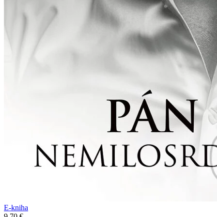
E-kniha
9,70 €