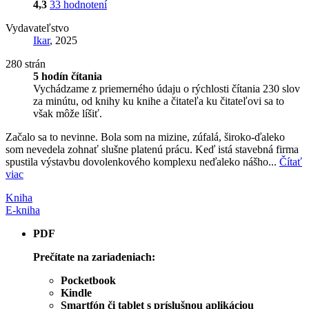
4,3
33 hodnotení
Vydavateľstvo
Ikar
, 2025
280 strán
5 hodín čítania
Vychádzame z priemerného údaju o rýchlosti čítania 230 slov
za minútu, od knihy ku knihe a čitateľa ku čitateľovi sa to
však môže líšiť.
Začalo sa to nevinne. Bola som na mizine, zúfalá, široko-ďaleko
som nevedela zohnať slušne platenú prácu. Keď istá stavebná firma
spustila výstavbu dovolenkového komplexu neďaleko nášho...
Čítať
viac
Kniha
E-kniha
PDF
Prečítate na zariadeniach:
Pocketbook
Kindle
Smartfón či tablet s príslušnou aplikáciou