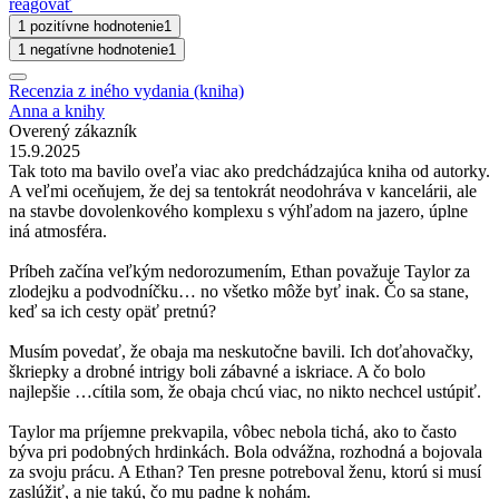
reagovať
1 pozitívne hodnotenie
1
1 negatívne hodnotenie
1
Recenzia z iného vydania (kniha)
Anna a knihy
Overený zákazník
15.9.2025
Tak toto ma bavilo oveľa viac ako predchádzajúca kniha od autorky.
A veľmi oceňujem, že dej sa tentokrát neodohráva v kancelárii, ale
na stavbe dovolenkového komplexu s výhľadom na jazero, úplne
iná atmosféra.
Príbeh začína veľkým nedorozumením, Ethan považuje Taylor za
zlodejku a podvodníčku… no všetko môže byť inak. Čo sa stane,
keď sa ich cesty opäť pretnú?
Musím povedať, že obaja ma neskutočne bavili. Ich doťahovačky,
škriepky a drobné intrigy boli zábavné a iskriace. A čo bolo
najlepšie …cítila som, že obaja chcú viac, no nikto nechcel ustúpiť.
Taylor ma príjemne prekvapila, vôbec nebola tichá, ako to často
býva pri podobných hrdinkách. Bola odvážna, rozhodná a bojovala
za svoju prácu. A Ethan? Ten presne potreboval ženu, ktorú si musí
zaslúžiť, a nie takú, čo mu padne k nohám.