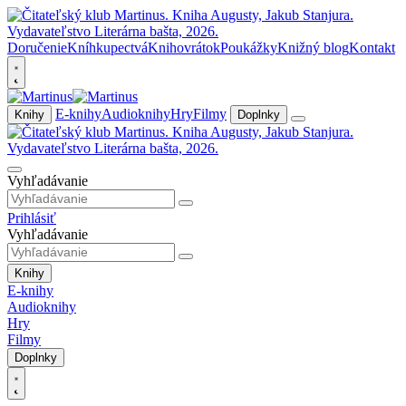
Doručenie
Kníhkupectvá
Knihovrátok
Poukážky
Knižný blog
Kontakt
E-knihy
Audioknihy
Hry
Filmy
Knihy
Doplnky
Vyhľadávanie
Prihlásiť
Vyhľadávanie
Knihy
E-knihy
Audioknihy
Hry
Filmy
Doplnky