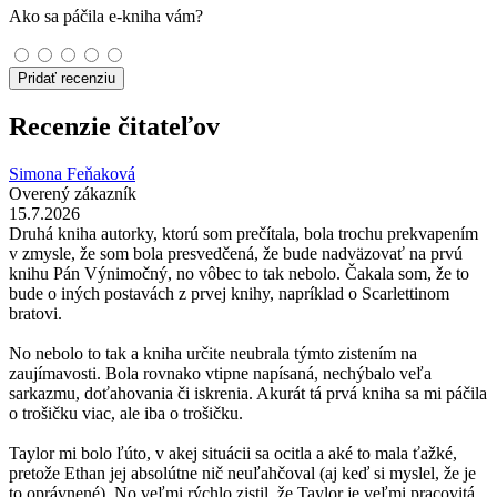
Ako sa páčila e-kniha vám?
Pridať recenziu
Recenzie čitateľov
Simona Feňaková
Overený zákazník
15.7.2026
Druhá kniha autorky, ktorú som prečítala, bola trochu prekvapením
v zmysle, že som bola presvedčená, že bude nadväzovať na prvú
knihu Pán Výnimočný, no vôbec to tak nebolo. Čakala som, že to
bude o iných postavách z prvej knihy, napríklad o Scarlettinom
bratovi.
No nebolo to tak a kniha určite neubrala týmto zistením na
zaujímavosti. Bola rovnako vtipne napísaná, nechýbalo veľa
sarkazmu, doťahovania či iskrenia. Akurát tá prvá kniha sa mi páčila
o trošičku viac, ale iba o trošičku.
Taylor mi bolo ľúto, v akej situácii sa ocitla a aké to mala ťažké,
pretože Ethan jej absolútne nič neuľahčoval (aj keď si myslel, že je
to oprávnené). No veľmi rýchlo zistil, že Taylor je veľmi pracovitá,