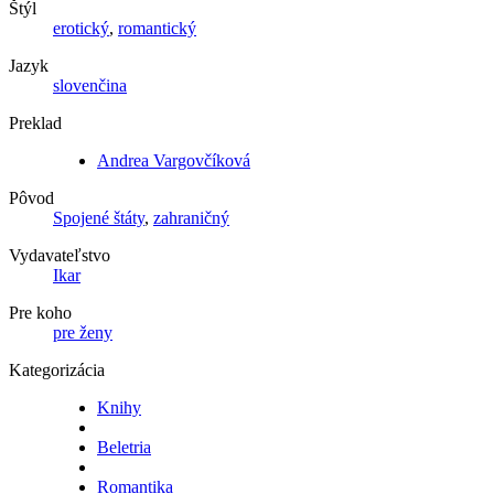
Štýl
erotický
,
romantický
Jazyk
slovenčina
Preklad
Andrea Vargovčíková
Pôvod
Spojené štáty
,
zahraničný
Vydavateľstvo
Ikar
Pre koho
pre ženy
Kategorizácia
Knihy
Beletria
Romantika