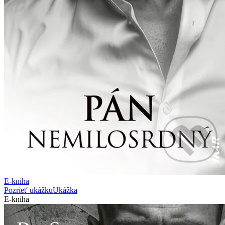
E-kniha
Pozrieť ukážku
Ukážka
E-kniha