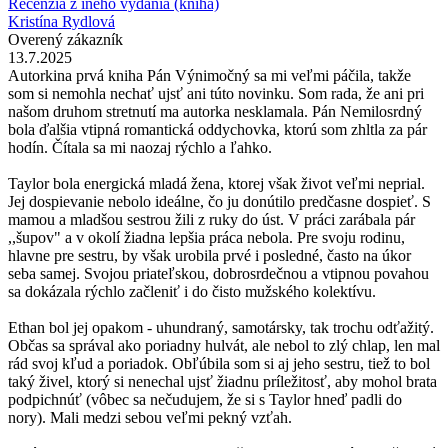
Recenzia z iného vydania (kniha)
Kristína Rydlová
Overený zákazník
13.7.2025
Autorkina prvá kniha Pán Výnimočný sa mi veľmi páčila, takže
som si nemohla nechať ujsť ani túto novinku. Som rada, že ani pri
našom druhom stretnutí ma autorka nesklamala. Pán Nemilosrdný
bola ďalšia vtipná romantická oddychovka, ktorú som zhltla za pár
hodín. Čítala sa mi naozaj rýchlo a ľahko.
Taylor bola energická mladá žena, ktorej však život veľmi neprial.
Jej dospievanie nebolo ideálne, čo ju donútilo predčasne dospieť. S
mamou a mladšou sestrou žili z ruky do úst. V práci zarábala pár
,,šupov" a v okolí žiadna lepšia práca nebola. Pre svoju rodinu,
hlavne pre sestru, by však urobila prvé i posledné, často na úkor
seba samej. Svojou priateľskou, dobrosrdečnou a vtipnou povahou
sa dokázala rýchlo začleniť i do čisto mužského kolektívu.
Ethan bol jej opakom - uhundraný, samotársky, tak trochu odťažitý.
Občas sa správal ako poriadny hulvát, ale nebol to zlý chlap, len mal
rád svoj kľud a poriadok. Obľúbila som si aj jeho sestru, tiež to bol
taký živel, ktorý si nenechal ujsť žiadnu príležitosť, aby mohol brata
podpichnúť (vôbec sa nečudujem, že si s Taylor hneď padli do
nory). Mali medzi sebou veľmi pekný vzťah.