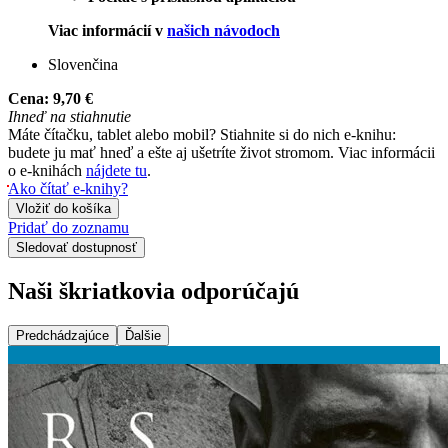
Viac informácií v
našich návodoch
Slovenčina
Cena:
9,70 €
Ihneď na stiahnutie
Máte čítačku, tablet alebo mobil? Stiahnite si do nich e-knihu:
budete ju mať hneď a ešte aj ušetríte život stromom. Viac informácii
o e-knihách
nájdete tu
.
Ako čítať e-knihy?
Vložiť do košíka
Pridať do zoznamu
Sledovať dostupnosť
Naši škriatkovia odporúčajú
Predchádzajúce
Ďalšie