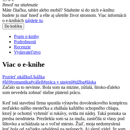
Ihneď na stiahnutie
Máte čítačku, tablet alebo mobil? Stiahnite si do nich e-knihu:
budete ju mať hneď a ešte aj ušetríte život stromom. Viac informácii
o e-knihách
nájdete tu
.
Do košíka
Popis e-knihy
Podrobnosti
Recenzie
Vydavateľstvo
Viac o e-knihe
Pozrieť ukážku
Ukážka
#šéf
#romantika
#vášeň
#práca v utajení
#túžba
#láska
Začalo sa to nevinne. Bola som na mizine, zúfalá, široko-ďaleko
som nevedela zohnať slušne platenú prácu.
Keď istá stavebná firma spustila výstavbu dovolenkového komplexu
neďaleko nášho mestečka a zháňala každého schopného chlapa,
ktorý je ochotný vyhrnúť si rukávy, svitla mi nádej. Taká ponuka sa
predsa neodmieta. Prezliekla som sa za muža, zastrčila si vlasy pod
šiltovku a uchádzala sa o voľné miesto. Žiaľ, moja nedomyslená
lesť bola od začiatku odsúdená na neúspech. Aj slepý videl, že som