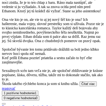
noci zistila, že je to ten chlap z baru. Ráno mala nastúpiť, ale
vedenie si ju vyžiadalo. A tak sa znova ocitla pred ním pred
Ethanom. Ktorý jej tú krádež dá vyžrať. Stane sa jeho asistentkou!
Ona vie kto je on, ale vie to aj jej nový šéf kto je ona? Ich
hašterenie, mala vojny, slovné prestrelky som si užívala. Pozor nie je
to klasicka kancelárska romanca. Taylor každý deň bojovala aby
svojho nemilosrdneho, povýšeneckého šéfa neuškrtila. Najmä po
prvej výplate. Ethan držala som ti palce ako sa držíš. Raz jemu raz
jej. Sú skvelá dvojka. Ona z chudobných pomerov on pravý opak.
Spoločné bývanie len tomu pridávalo dráždili sa boli jedno klbko
nervov hoci spolu nič nemali.
Keď prišli Ethana pozrieť priatelia a sestra začalo to byť ešte
zaujímavejšie.
Sexuálnych scén tam veľa nie je, ale spoločné zbližovanie je krásne
popísane, láska, dôvera, túžba, takže mi to dokonale stačilo, tak ako
to je.
Škoda takého rýchleho konca ja som si knihu užila.
Čítať viac
reagovať
1 pozitívne hodnotenie
1
0 negatívne hodnotenia
0