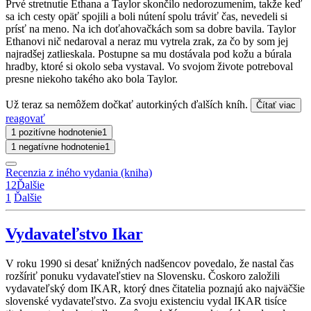
Prvé stretnutie Ethana a Taylor skončilo nedorozumením, takže keď
sa ich cesty opäť spojili a boli nútení spolu tráviť čas, nevedeli si
prísť na meno. Na ich doťahovačkách som sa dobre bavila. Taylor
Ethanovi nič nedaroval a neraz mu vytrela zrak, za čo by som jej
najradšej zatlieskala. Postupne sa mu dostávala pod kožu a búrala
hradby, ktoré si okolo seba vystaval. Vo svojom živote potreboval
presne niekoho takého ako bola Taylor.
Už teraz sa nemôžem dočkať autorkiných ďalších kníh.
Čítať viac
reagovať
1 pozitívne hodnotenie
1
1 negatívne hodnotenie
1
Recenzia z iného vydania (kniha)
1
2
Ďalšie
1
Ďalšie
Vydavateľstvo Ikar
V roku 1990 si desať knižných nadšencov povedalo, že nastal čas
rozšíriť ponuku vydavateľstiev na Slovensku. Čoskoro založili
vydavateľský dom IKAR, ktorý dnes čitatelia poznajú ako najväčšie
slovenské vydavateľstvo. Za svoju existenciu vydal IKAR tisíce