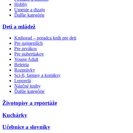
Hobby
Umenie a dizajn
Ďalšie kategórie
Deti a mládež
Knihorad – poradca kníh pre deti
Pre najmenších
Pre prvákov
Pre pubertiakov
Young Adult
Beletria
Rozprávky
Sci-fi, fantasy a komiksy
Leporelá
Náučné knihy
Ďalšie kategórie
Životopisy a reportáže
Kuchárky
Učebnice a slovníky