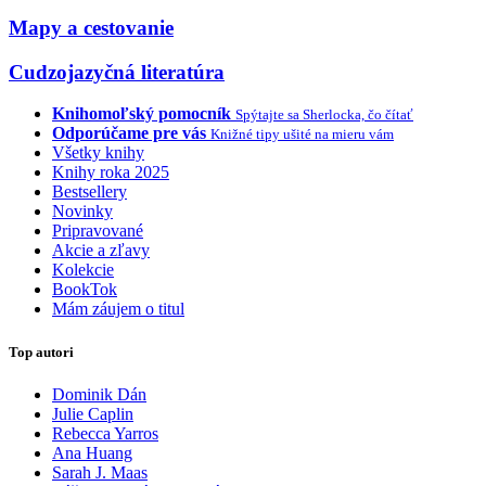
Mapy a cestovanie
Cudzojazyčná literatúra
Knihomoľský pomocník
Spýtajte sa Sherlocka, čo čítať
Odporúčame pre vás
Knižné tipy ušité na mieru vám
Všetky knihy
Knihy roka 2025
Bestsellery
Novinky
Pripravované
Akcie a zľavy
Kolekcie
BookTok
Mám záujem o titul
Top autori
Dominik Dán
Julie Caplin
Rebecca Yarros
Ana Huang
Sarah J. Maas