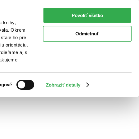
Povoliť všetko
a knihy,
ovala. Okrem
Odmietnuť
stále ho pre
u orientáciu.
dieľame aj s
Ďakujeme!
ngové
Zobraziť detaily