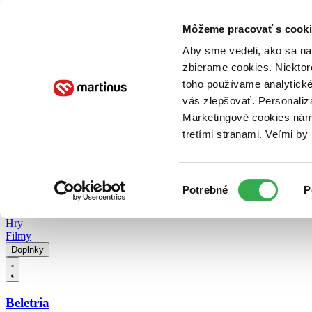
Doručenie
Kníhkupectvá
Knihovrátok
Poukážky
Knižný blog
Kontakt
Môžeme pracovať s cooki
Aby sme vedeli, ako sa na 
zbierame cookies. Niektor
E-knihy
Audioknihy
Hry
Filmy
Knihy
Doplnky
toho používame analytické
vás zlepšovať. Personaliz
Vyhľadávanie
Marketingové cookies nám 
tretími stranami. Veľmi b
Prihlásiť
Vyhľadávanie
Výber
Knihy
Potrebné
P
súhlasu
E-knihy
Audioknihy
Hry
Filmy
Doplnky
Beletria