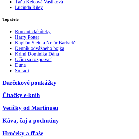
Táňa Keleová Vasilková
Lucinda Riley
Top série
Romantické úteky
Harry Potter
Kapitán Stein a Notár Barbarič
Denník odvážneho bojka
Krimi Dominika Dána
Učím sa rozprávať
Duna
Smradi
Darčekové poukážky
Čítačky e-kníh
Vecičky od Martinusu
Káva, čaj a pochutiny
Hrnčeky a fľaše