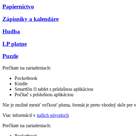
Papiernictvo
Zápisníky a kalendáre
Hudba
LP platne
Puzzle
Prečítate na zariadeniach:
Pocketbook
Kindle
Smartfón či tablet s príslušnou aplikáciou
Počítač s príslušnou aplikáciou
Nie je možné meniť veľkosť písma, formát je preto vhodný skôr pre 
Viac informácií v
našich návodoch
Prečítate na zariadeniach:
Pocketbook