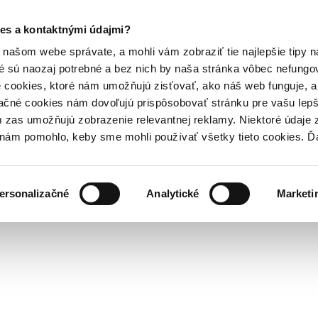
es a kontaktnými údajmi?
našom webe správate, a mohli vám zobraziť tie najlepšie tipy n
é sú naozaj potrebné a bez nich by naša stránka vôbec nefung
 cookies, ktoré nám umožňujú zisťovať, ako náš web funguje, a 
ačné cookies nám dovoľujú prispôsobovať stránku pre vašu lepši
zas umožňujú zobrazenie relevantnej reklamy. Niektoré údaje z
y nám pomohlo, keby sme mohli používať všetky tieto cookies. 
ersonalizačné
Analytické
Marketi