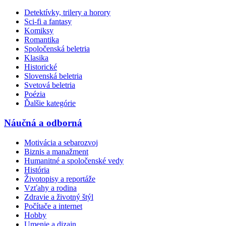
Detektívky, trilery a horory
Sci-fi a fantasy
Komiksy
Romantika
Spoločenská beletria
Klasika
Historické
Slovenská beletria
Svetová beletria
Poézia
Ďalšie kategórie
Náučná a odborná
Motivácia a sebarozvoj
Biznis a manažment
Humanitné a spoločenské vedy
História
Životopisy a reportáže
Vzťahy a rodina
Zdravie a životný štýl
Počítače a internet
Hobby
Umenie a dizajn