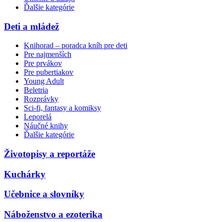
Ďalšie kategórie
Deti a mládež
Knihorad – poradca kníh pre deti
Pre najmenších
Pre prvákov
Pre pubertiakov
Young Adult
Beletria
Rozprávky
Sci-fi, fantasy a komiksy
Leporelá
Náučné knihy
Ďalšie kategórie
Životopisy a reportáže
Kuchárky
Učebnice a slovníky
Náboženstvo a ezoterika