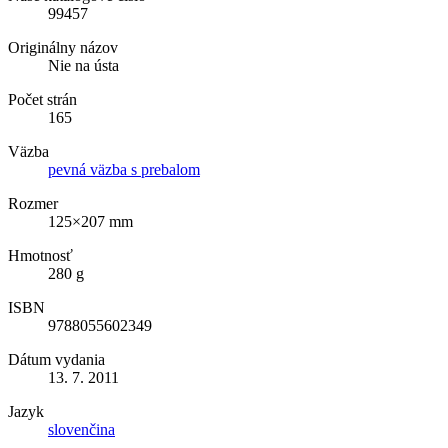
99457
Originálny názov
Nie na ústa
Počet strán
165
Väzba
pevná väzba s prebalom
Rozmer
125×207 mm
Hmotnosť
280 g
ISBN
9788055602349
Dátum vydania
13. 7. 2011
Jazyk
slovenčina