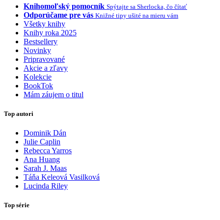
Knihomoľský pomocník
Spýtajte sa Sherlocka, čo čítať
Odporúčame pre vás
Knižné tipy ušité na mieru vám
Všetky knihy
Knihy roka 2025
Bestsellery
Novinky
Pripravované
Akcie a zľavy
Kolekcie
BookTok
Mám záujem o titul
Top autori
Dominik Dán
Julie Caplin
Rebecca Yarros
Ana Huang
Sarah J. Maas
Táňa Keleová Vasilková
Lucinda Riley
Top série