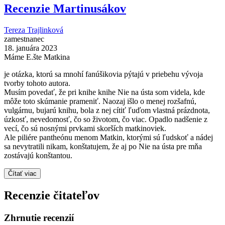
Recenzie Martinusákov
Tereza Trajlinková
zamestnanec
18. januára 2023
Máme E.šte Matkina
je otázka, ktorú sa mnohí fanúšikovia pýtajú v priebehu vývoja
tvorby tohoto autora.
Musím povedať, že pri knihe knihe Nie na ústa som videla, kde
môže toto skúmanie prameniť. Naozaj išlo o menej rozšafnú,
vulgárnu, bujarú knihu, bola z nej cítiť ľuďom vlastná prázdnota,
úzkosť, nevedomosť, čo so životom, čo viac. Opadlo nadšenie z
vecí, čo sú nosnými prvkami skorších matkinoviek.
Ale piliére pantheónu menom Matkin, ktorými sú ľudskoť a nádej
sa nevytratili nikam, konštatujem, že aj po Nie na ústa pre mňa
zostávajú konštantou.
Čítať viac
Recenzie čitateľov
Zhrnutie recenzií