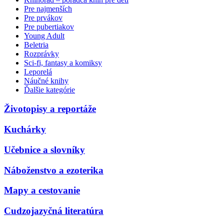
Pre najmenších
Pre prvákov
Pre pubertiakov
Young Adult
Beletria
Rozprávky
Sci-fi, fantasy a komiksy
Leporelá
Náučné knihy
Ďalšie kategórie
Životopisy a reportáže
Kuchárky
Učebnice a slovníky
Náboženstvo a ezoterika
Mapy a cestovanie
Cudzojazyčná literatúra