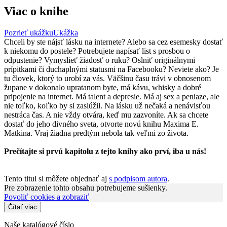
Viac o knihe
Pozrieť ukážku
Ukážka
Chceli by ste nájsť lásku na internete? Alebo sa cez esemesky dostať
k niekomu do postele? Potrebujete napísať list s prosbou o
odpustenie? Vymyslieť žiadosť o ruku? Oslniť originálnymi
prípitkami či duchaplnými statusmi na Facebooku? Neviete ako? Je
tu človek, ktorý to urobí za vás. Väčšinu času trávi v obnosenom
župane v dokonalo upratanom byte, má kávu, whisky a dobré
pripojenie na internet. Má talent a depresie. Má aj sex a peniaze, ale
nie toľko, koľko by si zaslúžil. Na lásku už nečaká a nenávisťou
nestráca čas. A nie vždy otvára, keď mu zazvoníte. Ak sa chcete
dostať do jeho divného sveta, otvorte novú knihu Maxima E.
Matkina. Vraj žiadna predtým nebola tak veľmi zo života.
Prečítajte si prvú kapitolu z tejto knihy ako prví, iba u nás!
Tento titul si môžete objednať aj
s podpisom autora
.
Pre zobrazenie tohto obsahu potrebujeme sušienky.
Povoliť cookies a zobraziť
Čítať viac
Naše katalógové číslo