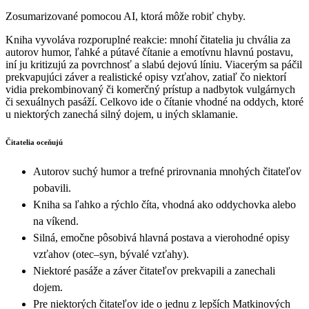
Zosumarizované pomocou AI, ktorá môže robiť chyby.
Kniha vyvoláva rozporuplné reakcie: mnohí čitatelia ju chvália za
autorov humor, ľahké a pútavé čítanie a emotívnu hlavnú postavu,
iní ju kritizujú za povrchnosť a slabú dejovú líniu. Viacerým sa páčil
prekvapujúci záver a realistické opisy vzťahov, zatiaľ čo niektorí
vidia prekombinovaný či komerčný prístup a nadbytok vulgárnych
či sexuálnych pasáží. Celkovo ide o čítanie vhodné na oddych, ktoré
u niektorých zanechá silný dojem, u iných sklamanie.
Čitatelia oceňujú
Autorov suchý humor a trefné prirovnania mnohých čitateľov
pobavili.
Kniha sa ľahko a rýchlo číta, vhodná ako oddychovka alebo
na víkend.
Silná, emočne pôsobivá hlavná postava a vierohodné opisy
vzťahov (otec–syn, bývalé vzťahy).
Niektoré pasáže a záver čitateľov prekvapili a zanechali
dojem.
Pre niektorých čitateľov ide o jednu z lepších Matkinových