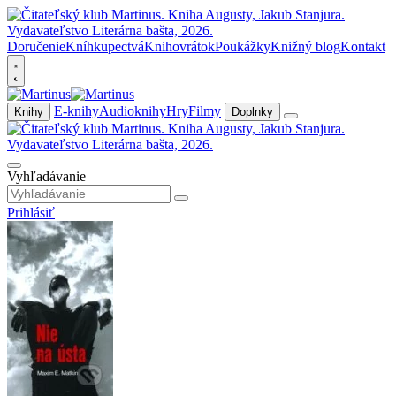
Doručenie
Kníhkupectvá
Knihovrátok
Poukážky
Knižný blog
Kontakt
E-knihy
Audioknihy
Hry
Filmy
Knihy
Doplnky
Vyhľadávanie
Prihlásiť