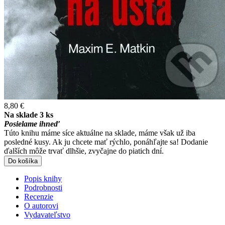
8,80 €
Na sklade 3 ks
Posielame ihneď
Túto knihu máme síce aktuálne na sklade, máme však už iba
posledné kusy. Ak ju chcete mať rýchlo, ponáhľajte sa! Dodanie
ďalších môže trvať dlhšie, zvyčajne do piatich dní.
Do košíka
Popis knihy
Podrobnosti
Recenzie
O autorovi
Vydavateľstvo