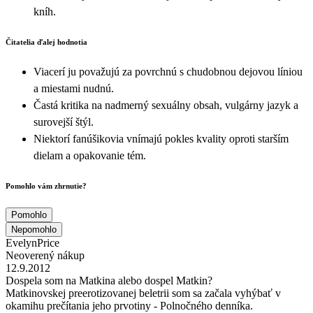
kníh.
Čitatelia ďalej hodnotia
Viacerí ju považujú za povrchnú s chudobnou dejovou líniou
a miestami nudnú.
Častá kritika na nadmerný sexuálny obsah, vulgárny jazyk a
surovejší štýl.
Niektorí fanúšikovia vnímajú pokles kvality oproti starším
dielam a opakovanie tém.
Pomohlo vám zhrnutie?
Pomohlo
Nepomohlo
EvelynPrice
Neoverený nákup
12.9.2012
Dospela som na Matkina alebo dospel Matkin?
Matkinovskej preerotizovanej beletrii som sa začala vyhýbať v
okamihu prečítania jeho prvotiny - Polnočného denníka.