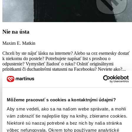
Nie na ústa
Maxim E. Matkin
Chceli by ste nájsť lásku na internete? Alebo sa cez esemesky dostať
k niekomu do postele? Potrebujete napísať list s prosbou o
odpustenie? Vymyslieť žiadosť o ruku? Oslniť originálnymi
prípitkami či duchaplnými statusmi na Facebooku? Neviete ako?...
(5)
Bratislava -
Karloveská knižnica
Karloveská kn.
Bratislava-
Dúbravka -
Miestna knižnica Dúbravka
Miestna kn. Dúbravka
Horné Srnie -
Obecná knižnica Horné Srnie
Obecná kn. Horné
Môžeme pracovať s cookies a kontaktnými údajmi?
Srnie
Prievidza -
Knižnica M. Mišíka Prievidza
Kn. M. Mišíka
Prievidza
Trenčianske Teplice -
Mestská knižnica Trenčianske
Aby sme vedeli, ako sa na našom webe správate, a mohli
Teplice
Mestská kn. Trenčianske Teplice
vám zobraziť tie najlepšie tipy na knihy, zbierame cookies.
Niektoré sú naozaj potrebné a bez nich by naša stránka
Banskobystrický kraj (9)
Banská Bystrica -
Verejná knižnica M. Kováča
Verejná kn. M.
vôbec nefungovala. Okrem toho používame analytické