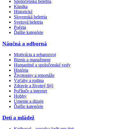
Spoločenská beletria
Klasika
Historické
Slovenská beletria
Svetová beletria
Poézia
Ďalšie kategórie
Náučná a odborná
Motivácia a sebarozvoj
Biznis a manažment
Humanitné a spoločenské vedy
História
Životopisy a reportáže
Vzťahy a rodina
Zdravie a životný štýl
Počítače a internet
Hobby
Umenie a dizajn
Ďalšie kategórie
Deti a mládež
Knihorad – poradca kníh pre deti