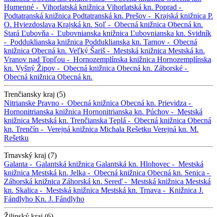
Humenné -
Vihorlatská knižnica
Vihorlatská kn.
Poprad -
Podtatranská knižnica
Podtatranská kn.
Prešov -
Krajská knižnica P.
O. Hviezdoslava
Krajská kn.
Soľ -
Obecná knižnica
Obecná kn.
Stará Ľubovňa -
Ľubovnianska knižnica
Ľubovnianska kn.
Svidník
-
Podduklianska knižnica
Podduklianska kn.
Tarnov -
Obecná
knižnica
Obecná kn.
Veľký Šariš -
Mestská knižnica
Mestská kn.
Vranov nad Topľou -
Hornozemplínska knižnica
Hornozemplínska
kn.
Vyšný Žipov -
Obecná knižnica
Obecná kn.
Záborské -
Obecná knižnica
Obecná kn.
Trenčiansky kraj (5)
Nitrianske Pravno -
Obecná knižnica
Obecná kn.
Prievidza -
Hornonitrianska knižnica
Hornonitrianska kn.
Púchov -
Mestská
knižnica
Mestská kn.
Trenčianska Teplá -
Obecná knižnica
Obecná
kn.
Trenčín -
Verejná knižnica Michala Rešetku
Verejná kn. M.
Rešetku
Trnavský kraj (7)
Galanta -
Galantská knižnica
Galantská kn.
Hlohovec -
Mestská
knižnica
Mestská kn.
Jelka -
Obecná knižnica
Obecná kn.
Senica -
Záhorská knižnica
Záhorská kn.
Sereď -
Mestská knižnica
Mestská
kn.
Skalica -
Mestská knižnica
Mestská kn.
Trnava -
Knižnica J.
Fándlyho
Kn. J. Fándlyho
Žilinský kraj (6)