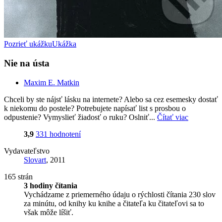
Pozrieť ukážku
Ukážka
Nie na ústa
Maxim E. Matkin
Chceli by ste nájsť lásku na internete? Alebo sa cez esemesky dostať
k niekomu do postele? Potrebujete napísať list s prosbou o
odpustenie? Vymyslieť žiadosť o ruku? Oslniť...
Čítať viac
3,9
331 hodnotení
Vydavateľstvo
Slovart
, 2011
165 strán
3 hodiny čítania
Vychádzame z priemerného údaju o rýchlosti čítania 230 slov
za minútu, od knihy ku knihe a čitateľa ku čitateľovi sa to
však môže líšiť.