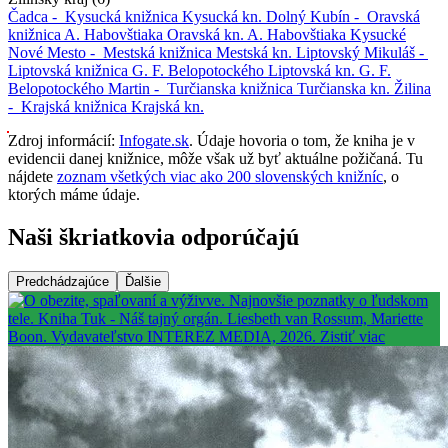
Čadca -
Kysucká knižnica
Kysucká kn.
Dolný Kubín -
Oravská
knižnica A. Habovštiaka
Oravská kn. A. Habovštiaka
Kysucké
Nové Mesto -
Mestská knižnica
Mestská kn.
Liptovský Mikuláš -
Liptovská knižnica G. F. Belopotockého
Liptovská kn. G. F.
Belopotockého
Martin -
Turčianska knižnica
Turčianska kn.
Žilina
-
Krajská knižnica
Krajská kn.
Zdroj informácií:
Infogate.sk
. Údaje hovoria o tom, že kniha je v
evidencii danej knižnice, môže však už byť aktuálne požičaná. Tu
nájdete
zoznam všetkých viac ako 200 slovenských knižníc
, o
ktorých máme údaje.
Naši škriatkovia odporúčajú
Predchádzajúce
Ďalšie