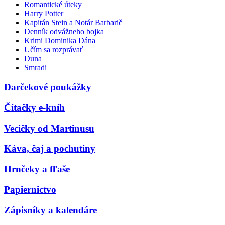
Romantické úteky
Harry Potter
Kapitán Stein a Notár Barbarič
Denník odvážneho bojka
Krimi Dominika Dána
Učím sa rozprávať
Duna
Smradi
Darčekové poukážky
Čítačky e-kníh
Vecičky od Martinusu
Káva, čaj a pochutiny
Hrnčeky a fľaše
Papiernictvo
Zápisníky a kalendáre