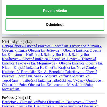
Košický kraj (5)
Povoliť všetko
Košice -
Knižnica pre mládež
Kn. pre mládež
Kráľovský Chlmec -
Kultúrne centrum Medzibodrožia a Použia
Kult. cent.
Medzibodrožia a Použia
Michalovce -
Zemplínska knižnica G.
Odmietnuť
Zvonického
Zemplínska kn. G. Zvonického
Rožňava -
Gemerská
knižnica P. Dobšinského
Gemerská knižnica
Trebišov -
Zemplínska
knižnica
Zemplínska kn.
Nitriansky kraj (14)
Cabaj-Čápor -
Obecná knižnica
Obecná kn.
Dvory nad Žitavou -
Obecná knižnica
Obecná kn.
Jelšovce -
Obecná knižnica
Obecná
kn.
Komárno -
Knižnica J. Szinnyeiho
Kn. J. Szinnyeiho
Kozárovce -
Obecná knižnica
Obecná kn.
Levice -
Tekovská
knižnica
Tekovská kn.
Mojmírovce -
Obecná knižnica
Obecná kn.
Nitra -
Krajská knižnica K. Kmeťka
Krajská kn.
Nové Zámky -
Knižnica A. Bernoláka
Kn. A. Bernoláka
Palárikovo -
Obecná
knižnica
Obecná kn.
Šaľa -
Mestská knižnica
Mestská kn.
Topoľčany -
Tribečská knižnica
Tribečská kn.
Výčapy-Opatovce -
Obecná knižnica
Obecná kn.
Želiezovce -
Mestská knižnica
Mestská kn.
Prešovský kraj (14)
Bardejov -
Okresná knižnica
Okresná kn.
Batizovce -
Obecná
knižnica
Obecná kn.
Hranovnica -
Obecná knižnica
Obecná kn.