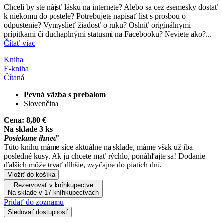
Chceli by ste nájsť lásku na internete? Alebo sa cez esemesky dostať
k niekomu do postele? Potrebujete napísať list s prosbou o
odpustenie? Vymyslieť žiadosť o ruku? Oslniť originálnymi
prípitkami či duchaplnými statusmi na Facebooku? Neviete ako?...
Čítať viac
Kniha
E-kniha
Čítaná
Pevná väzba s prebalom
Slovenčina
Cena:
8,80 €
Na sklade 3 ks
Posielame ihneď
Túto knihu máme síce aktuálne na sklade, máme však už iba
posledné kusy. Ak ju chcete mať rýchlo, ponáhľajte sa! Dodanie
ďalších môže trvať dlhšie, zvyčajne do piatich dní.
Vložiť do košíka
Rezervovať v kníhkupectve
Na sklade v 17 kníhkupectvách
Pridať do zoznamu
Sledovať dostupnosť