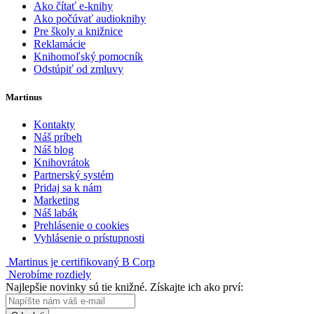
Ako čítať e-knihy
Ako počúvať audioknihy
Pre školy a knižnice
Reklamácie
Knihomoľský pomocník
Odstúpiť od zmluvy
Martinus
Kontakty
Náš príbeh
Náš blog
Knihovrátok
Partnerský systém
Pridaj sa k nám
Marketing
Náš labák
Prehlásenie o cookies
Vyhlásenie o prístupnosti
Martinus je certifikovaný B Corp
Nerobíme rozdiely
Najlepšie novinky sú tie knižné. Získajte ich ako prví: