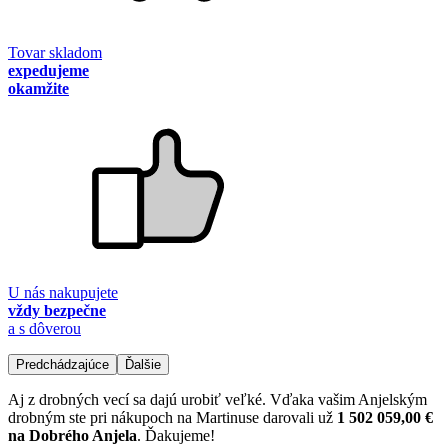
Tovar skladom
expedujeme
okamžite
U nás nakupujete
vždy bezpečne
a s dôverou
Predchádzajúce
Ďalšie
Aj z drobných vecí sa dajú urobiť veľké. Vďaka vašim Anjelským
drobným ste pri nákupoch na Martinuse darovali už
1 502 059,00 €
na Dobrého Anjela
. Ďakujeme!