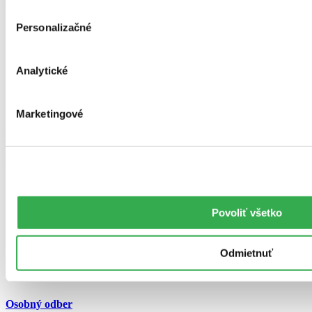
Personalizačné
Analytické
Marketingové
Ponúkame vyše
250 000 titulov
na sklade
Povoliť všetko
Odmietnuť
Osobný odber