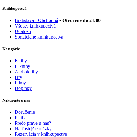
Kníhkupectvá
Bratislava - Obchodná
• Otvorené do 21:00
Všetky kníhkupectvá
Udalosti
Spriatelené kníhkupectvá
Kategórie
Knihy
E-knihy
Audioknihy
Hry
Filmy
Doplnky
Nakupujte u nás
Doručenie
Platba
Prečo práve u nás?
Najčastejšie otázky
Rezervácia v kníhkupectve