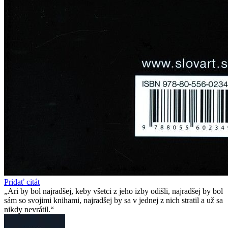
Pridať citát
Ari by bol najradšej, keby všetci z jeho izby odišli, najradšej by bol
sám so svojimi knihami, najradšej by sa v jednej z nich stratil a už sa
nikdy nevrátil.