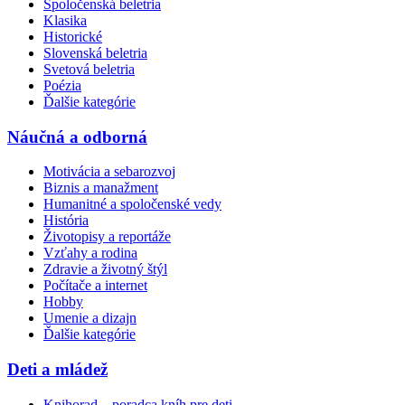
Spoločenská beletria
Klasika
Historické
Slovenská beletria
Svetová beletria
Poézia
Ďalšie kategórie
Náučná a odborná
Motivácia a sebarozvoj
Biznis a manažment
Humanitné a spoločenské vedy
História
Životopisy a reportáže
Vzťahy a rodina
Zdravie a životný štýl
Počítače a internet
Hobby
Umenie a dizajn
Ďalšie kategórie
Deti a mládež
Knihorad – poradca kníh pre deti