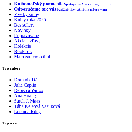
Knihomoľský pomocník
Spýtajte sa Sherlocka, čo čítať
Odporúčame pre vás
Knižné tipy ušité na mieru vám
Všetky knihy
Knihy roka 2025
Bestsellery
Novinky
Pripravované
Akcie a zľavy
Kolekcie
BookTok
Mám záujem o titul
Top autori
Dominik Dán
Julie Caplin
Rebecca Yarros
Ana Huang
Sarah J. Maas
Táňa Keleová Vasilková
Lucinda Riley
Top série