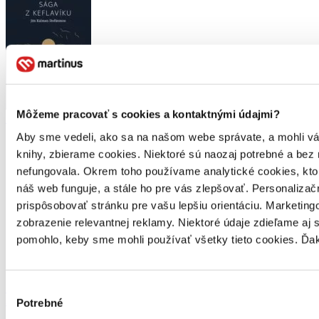
Môžeme pracovať s cookies a kontaktnými údajmi?
Sága z Keflavíku
Aby sme vedeli, ako sa na našom webe správate, a mohli vám 
Jón Kalman Stefánsson
knihy, zbierame cookies. Niektoré sú naozaj potrebné a bez
nefungovala. Okrem toho používame analytické cookies, kt
náš web funguje, a stále ho pre vás zlepšovať. Personaliza
prispôsobovať stránku pre vašu lepšiu orientáciu. Marketi
zobrazenie relevantnej reklamy. Niektoré údaje zdieľame aj 
pomohlo, keby sme mohli používať všetky tieto cookies. Ďa
Výber
Máme
35-ročnú tradíciu
Potrebné
súhlasu
predaja kníh