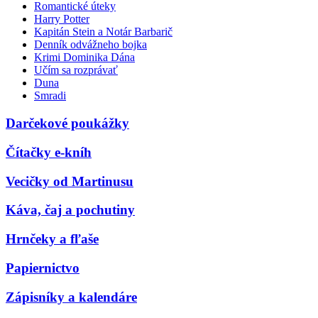
Romantické úteky
Harry Potter
Kapitán Stein a Notár Barbarič
Denník odvážneho bojka
Krimi Dominika Dána
Učím sa rozprávať
Duna
Smradi
Darčekové poukážky
Čítačky e-kníh
Vecičky od Martinusu
Káva, čaj a pochutiny
Hrnčeky a fľaše
Papiernictvo
Zápisníky a kalendáre