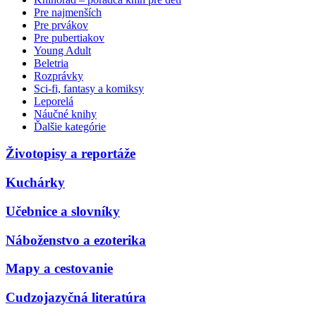
Pre najmenších
Pre prvákov
Pre pubertiakov
Young Adult
Beletria
Rozprávky
Sci-fi, fantasy a komiksy
Leporelá
Náučné knihy
Ďalšie kategórie
Životopisy a reportáže
Kuchárky
Učebnice a slovníky
Náboženstvo a ezoterika
Mapy a cestovanie
Cudzojazyčná literatúra