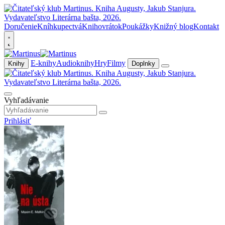
Doručenie
Kníhkupectvá
Knihovrátok
Poukážky
Knižný blog
Kontakt
E-knihy
Audioknihy
Hry
Filmy
Knihy
Doplnky
Vyhľadávanie
Prihlásiť