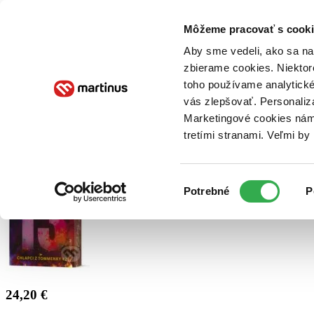
Doručenie
Kníhkupectvá
Knihovrátok
Poukážky
Knižný blog
Kontakt
Môžeme pracovať s cooki
Aby sme vedeli, ako sa na 
zbierame cookies. Niektor
E-knihy
Audioknihy
Hry
Filmy
Knihy
Doplnky
toho používame analytické
vás zlepšovať. Personaliz
Vyhľadávanie
Marketingové cookies nám 
tretími stranami. Veľmi b
Prihlásiť
Výber
Potrebné
P
súhlasu
24,20 €