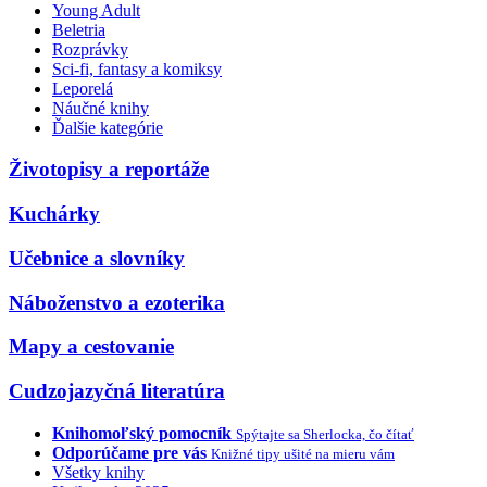
Young Adult
Beletria
Rozprávky
Sci-fi, fantasy a komiksy
Leporelá
Náučné knihy
Ďalšie kategórie
Životopisy a reportáže
Kuchárky
Učebnice a slovníky
Náboženstvo a ezoterika
Mapy a cestovanie
Cudzojazyčná literatúra
Knihomoľský pomocník
Spýtajte sa Sherlocka, čo čítať
Odporúčame pre vás
Knižné tipy ušité na mieru vám
Všetky knihy