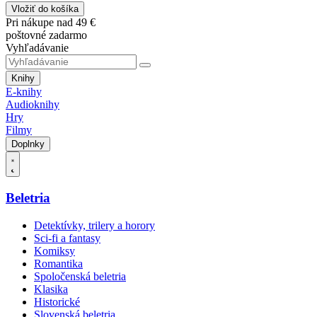
Vložiť do košíka
Pri nákupe nad 49 €
poštovné zadarmo
Vyhľadávanie
Knihy
E-knihy
Audioknihy
Hry
Filmy
Doplnky
Beletria
Detektívky, trilery a horory
Sci-fi a fantasy
Komiksy
Romantika
Spoločenská beletria
Klasika
Historické
Slovenská beletria