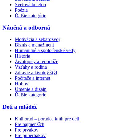
Svetová beletria
Poézia
Ďalšie kategórie
Náučná a odborná
Motivácia a sebarozvoj
Biznis a manažment
Humanitné a spoločenské vedy
História
Životopisy a reportáže
Vzťahy a rodina
Zdravie a životný štýl
Počítače a internet
Hobby
Umenie a dizajn
Ďalšie kategórie
Deti a mládež
Knihorad – poradca kníh pre deti
Pre najmenších
Pre prvákov
Pre pubertiakov