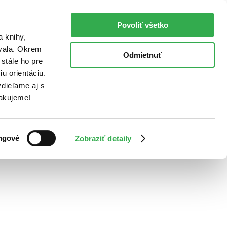
Povoliť všetko
a knihy,
ovala. Okrem
Odmietnuť
stále ho pre
u orientáciu.
dieľame aj s
Ďakujeme!
ngové
Zobraziť detaily