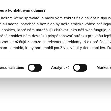
es a kontaktnými údajmi?
našom webe správate, a mohli vám zobraziť tie najlepšie tipy n
é sú naozaj potrebné a bez nich by naša stránka vôbec nefung
 cookies, ktoré nám umožňujú zisťovať, ako náš web funguje, a 
ačné cookies nám dovoľujú prispôsobovať stránku pre vašu lepši
zas umožňujú zobrazenie relevantnej reklamy. Niektoré údaje z
y nám pomohlo, keby sme mohli používať všetky tieto cookies. 
ersonalizačné
Analytické
Marketi