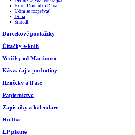
Denník odvážneho bojka
Krimi Dominika Dána
Učím sa rozprávať
Duna
Smradi
Darčekové poukážky
Čítačky e-kníh
Vecičky od Martinusu
Káva, čaj a pochutiny
Hrnčeky a fľaše
Papiernictvo
Zápisníky a kalendáre
Hudba
LP platne