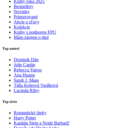
Knihy roka 2025
Bestsellery
Novinky
Pripravované
Akcie a zľavy
Kolekcie
Knihy s podporou FPU
Mám záujem o titul
Top autori
Dominik Dán
Julie Caplin
Rebecca Yarros
Ana Huang
Sarah J. Maas
Táňa Keleová Vasilková
Lucinda Riley
Top série
Romantické úteky
Harry Potter
Kapitán Stein a Notár Barbarič