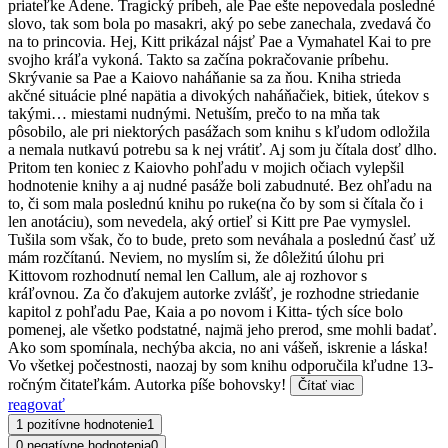
priateľke Adene. Tragický príbeh, ale Pae ešte nepovedala posledné
slovo, tak som bola po masakri, aký po sebe zanechala, zvedavá čo
na to princovia. Hej, Kitt prikázal nájsť Pae a Vymahatel Kai to pre
svojho kráľa vykoná. Takto sa začína pokračovanie príbehu.
Skrývanie sa Pae a Kaiovo naháňanie sa za ňou. Kniha strieda
akčné situácie plné napätia a divokých naháňačiek, bitiek, útekov s
takými… miestami nudnými. Netuším, prečo to na mňa tak
pôsobilo, ale pri niektorých pasážach som knihu s kľudom odložila
a nemala nutkavú potrebu sa k nej vrátiť. Aj som ju čítala dosť dlho.
Pritom ten koniec z Kaiovho pohľadu v mojich očiach vylepšil
hodnotenie knihy a aj nudné pasáže boli zabudnuté. Bez ohľadu na
to, či som mala poslednú knihu po ruke(na čo by som si čítala čo i
len anotáciu), som nevedela, aký ortieľ si Kitt pre Pae vymyslel.
Tušila som však, čo to bude, preto som neváhala a poslednú časť už
mám rozčítanú. Neviem, no myslím si, že dôležitú úlohu pri
Kittovom rozhodnutí nemal len Callum, ale aj rozhovor s
kráľovnou. Za čo ďakujem autorke zvlášť, je rozhodne striedanie
kapitol z pohľadu Pae, Kaia a po novom i Kitta- tých síce bolo
pomenej, ale všetko podstatné, najmä jeho prerod, sme mohli badať.
Ako som spomínala, nechýba akcia, no ani vášeň, iskrenie a láska!
Vo všetkej počestnosti, naozaj by som knihu odporučila kľudne 13-
ročným čitateľkám. Autorka píše bohovsky!
Čítať viac
reagovať
1 pozitívne hodnotenie
1
0 negatívne hodnotenia
0