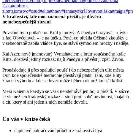
#nebezpečenstvo
#boj o prežitie
#nepriatelia
#pomsta
#zakázaná
láska
#dobro a
zlo
#tajomstvo
#osud
#elita
#hnev
#fantasy
#kráľovstvo
#láska
#mágia
#pr
V království, kde moc znamená přežití, je důvěra
nejnebezpečnější zbraní.
Povstání bylo potlačeno. Král je mrtvý. A Paedyn Grayová – dívka
z řad Obyčejných – je na útěku. Poté, co přežila Očistné zkoušky a
v sebeobraně zabila vládce Ilye, se stává symbolem hrozby i naděje.
Kai Azer, nově jmenovaný Vymahatelem a bratr současného krále
Kitta, dostává jediný rozkaz: najít Paedyn a přivést ji zpět. Živou.
Pronásleduje ji přes spalující poušť i do nebezpečných ulic města
Dor, kde společenské hierarchie přestávají platit. Tam, kde Elity
ztrácejí výhodu a kde se lovec může během okamžiku stát kořistí.
Mezi Kaiem a Paedyn se však neodehrává jen boj o přežití. V sázce
je víc než jen královský rozkaz – stojí proti sobě povinnost, loajalita
a cit, který si ani jeden z nich nemůže dovolit.
Co vás v knize čeká
napínavé pokračování příběhu z království Ilya