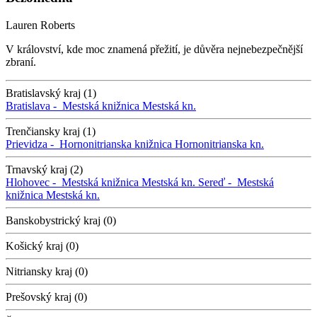
Lauren Roberts
V království, kde moc znamená přežití, je důvěra nejnebezpečnější
zbraní.
Bratislavský kraj (1)
Bratislava -
Mestská knižnica
Mestská kn.
Trenčiansky kraj (1)
Prievidza -
Hornonitrianska knižnica
Hornonitrianska kn.
Trnavský kraj (2)
Hlohovec -
Mestská knižnica
Mestská kn.
Sereď -
Mestská
knižnica
Mestská kn.
Banskobystrický kraj (0)
Košický kraj (0)
Nitriansky kraj (0)
Prešovský kraj (0)