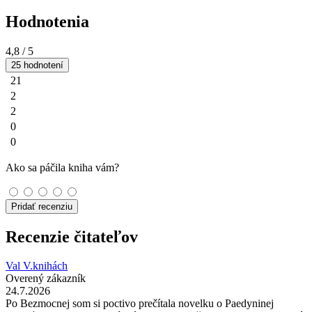
Hodnotenia
4,8
/ 5
25 hodnotení
21
2
2
0
0
Ako sa páčila kniha vám?
Pridať recenziu
Recenzie čitateľov
Val V.knihách
Overený zákazník
24.7.2026
Po Bezmocnej som si poctivo prečítala novelku o Paedyninej