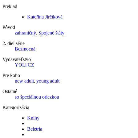
Preklad
Kateřina Jirčíková
Pôvod
zahraničný
,
Spojené štáty
2. diel série
Bezmocná
Vydavateľstvo
YOLi CZ
Pre koho
new adult
,
young adult
Ostatné
so špeciálnou oriezkou
Kategorizácia
Knihy
Beletria