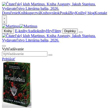
Doručenie
Kníhkupectvá
Knihovrátok
Poukážky
Knižný blog
Kontakt
E-knihy
Audioknihy
Hry
Filmy
Knihy
Doplnky
Vyhľadávanie
Prihlásiť