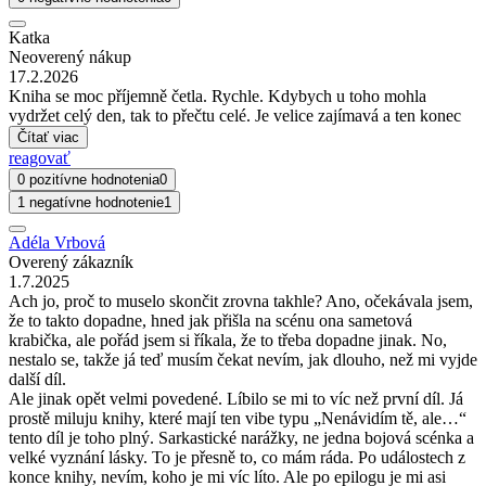
Katka
Neoverený nákup
17.2.2026
Kniha se moc příjemně četla. Rychle. Kdybych u toho mohla
vydržet celý den, tak to přečtu celé. Je velice zajímavá a ten konec
Čítať viac
reagovať
0 pozitívne hodnotenia
0
1 negatívne hodnotenie
1
Adéla Vrbová
Overený zákazník
1.7.2025
Ach jo, proč to muselo skončit zrovna takhle? Ano, očekávala jsem,
že to takto dopadne, hned jak přišla na scénu ona sametová
krabička, ale pořád jsem si říkala, že to třeba dopadne jinak. No,
nestalo se, takže já teď musím čekat nevím, jak dlouho, než mi vyjde
další díl.
Ale jinak opět velmi povedené. Líbilo se mi to víc než první díl. Já
prostě miluju knihy, které mají ten vibe typu „Nenávidím tě, ale…“
tento díl je toho plný. Sarkastické narážky, ne jedna bojová scénka a
velké vyznání lásky. To je přesně to, co mám ráda. Po událostech z
konce knihy, nevím, koho je mi víc líto. Ale po epilogu je mi asi