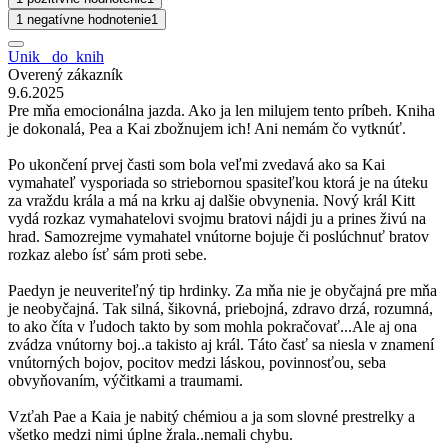
1 negatívne hodnotenie
1
Unik _do_knih
Overený zákazník
9.6.2025
Pre mňa emocionálna jazda. Ako ja len milujem tento príbeh. Kniha
je dokonalá, Pea a Kai zbožnujem ich! Ani nemám čo vytknúť.
Po ukončení prvej časti som bola veľmi zvedavá ako sa Kai
vymahateľ vysporiada so striebornou spasiteľkou ktorá je na úteku
za vraždu krála a má na krku aj dalšie obvynenia. Nový král Kitt
vydá rozkaz vymahatelovi svojmu bratovi nájdi ju a prines živú na
hrad. Samozrejme vymahatel vnútorne bojuje či poslúchnuť bratov
rozkaz alebo ísť sám proti sebe.
Paedyn je neuveriteľný tip hrdinky. Za mňa nie je obyčajná pre mňa
je neobyčajná. Tak silná, šikovná, priebojná, zdravo drzá, rozumná,
to ako číta v ľudoch takto by som mohla pokračovať...Ale aj ona
zvádza vnútorny boj..a takisto aj král. Táto časť sa niesla v znamení
vnútorných bojov, pocitov medzi láskou, povinnosťou, seba
obvyňovaním, výčitkami a traumami.
Vzťah Pae a Kaia je nabitý chémiou a ja som slovné prestrelky a
všetko medzi nimi úplne žrala..nemali chybu.