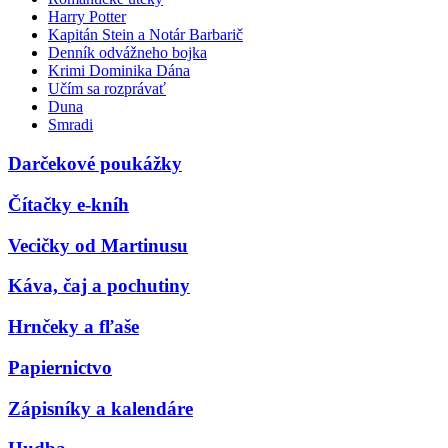
Harry Potter
Kapitán Stein a Notár Barbarič
Denník odvážneho bojka
Krimi Dominika Dána
Učím sa rozprávať
Duna
Smradi
Darčekové poukážky
Čítačky e-kníh
Vecičky od Martinusu
Káva, čaj a pochutiny
Hrnčeky a fľaše
Papiernictvo
Zápisníky a kalendáre