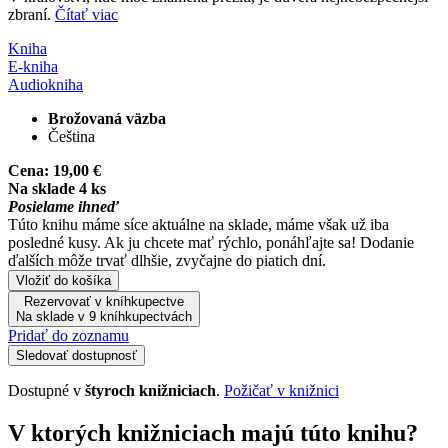
zbraní.
Čítať viac
Kniha
E-kniha
Audiokniha
Brožovaná väzba
Čeština
Cena:
19,00 €
Na sklade 4 ks
Posielame ihneď
Túto knihu máme síce aktuálne na sklade, máme však už iba
posledné kusy. Ak ju chcete mať rýchlo, ponáhľajte sa! Dodanie
ďalších môže trvať dlhšie, zvyčajne do piatich dní.
Vložiť do košíka
Rezervovať v kníhkupectve
Na sklade v 9 kníhkupectvách
Pridať do zoznamu
Sledovať dostupnosť
Dostupné v
štyroch knižniciach
.
Požičať v knižnici
V ktorých knižniciach majú túto knihu?