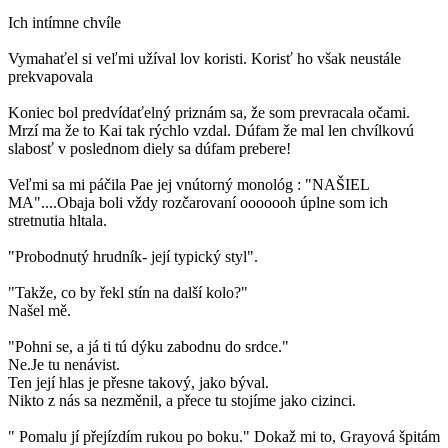
Ich intímne chvíle
Vymahaťel si veľmi užíval lov koristi. Korisť ho však neustále
prekvapovala
Koniec bol predvídaťelný priznám sa, že som prevracala očami.
Mrzí ma že to Kai tak rýchlo vzdal. Dúfam že mal len chvílkovú
slabosť v poslednom diely sa dúfam prebere!
Veľmi sa mi páčila Pae jej vnútorný monológ : "NAŠIEL
MA"....Obaja boli vždy rozčarovaní ooooooh úplne som ich
stretnutia hltala.
"Probodnutý hrudník- její typický styl".
"Takže, co by řekl stín na další kolo?"
Našel mě.
"Pohni se, a já ti tú dýku zabodnu do srdce."
Ne.Je tu nenávist.
Ten její hlas je přesne takový, jako býval.
Nikto z nás sa nezměnil, a přece tu stojíme jako cizinci.
" Pomalu jí přejízdím rukou po boku." Dokaž mi to, Grayová špitám