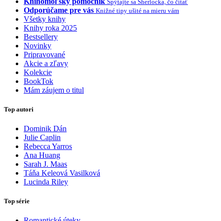
Knihomoľský pomocník
Spýtajte sa Sherlocka, čo čítať
Odporúčame pre vás
Knižné tipy ušité na mieru vám
Všetky knihy
Knihy roka 2025
Bestsellery
Novinky
Pripravované
Akcie a zľavy
Kolekcie
BookTok
Mám záujem o titul
Top autori
Dominik Dán
Julie Caplin
Rebecca Yarros
Ana Huang
Sarah J. Maas
Táňa Keleová Vasilková
Lucinda Riley
Top série
Romantické úteky