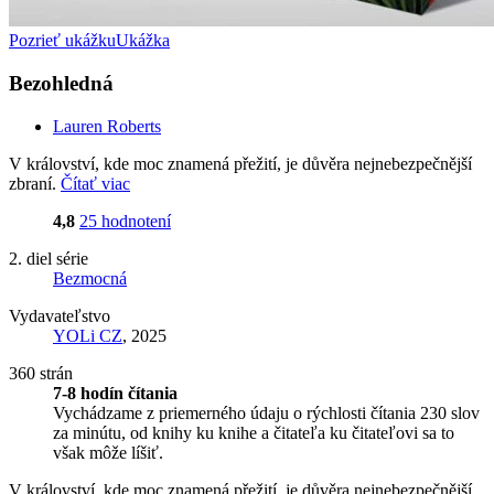
Pozrieť ukážku
Ukážka
Bezohledná
Lauren Roberts
V království, kde moc znamená přežití, je důvěra nejnebezpečnější
zbraní.
Čítať viac
4,8
25 hodnotení
2. diel série
Bezmocná
Vydavateľstvo
YOLi CZ
, 2025
360 strán
7-8 hodín čítania
Vychádzame z priemerného údaju o rýchlosti čítania 230 slov
za minútu, od knihy ku knihe a čitateľa ku čitateľovi sa to
však môže líšiť.
V království, kde moc znamená přežití, je důvěra nejnebezpečnější