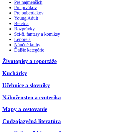
Pre najmenších
Pre prvákov
Pre pubertiakov
Young Adult
Beletria
Rozprávky
Sci-fi, fantasy a komiksy
Leporelá
Náučné knihy
Ďalšie kategórie
Životopisy a reportáže
Kuchárky
Učebnice a slovníky
Náboženstvo a ezoterika
Mapy a cestovanie
Cudzojazyčná literatúra