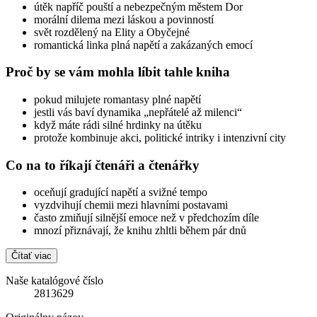
útěk napříč pouští a nebezpečným městem Dor
morální dilema mezi láskou a povinností
svět rozdělený na Elity a Obyčejné
romantická linka plná napětí a zakázaných emocí
Proč by se vám mohla líbit tahle kniha
pokud milujete romantasy plné napětí
jestli vás baví dynamika „nepřátelé až milenci“
když máte rádi silné hrdinky na útěku
protože kombinuje akci, politické intriky i intenzivní city
Co na to říkají čtenáři a čtenářky
oceňují gradující napětí a svižné tempo
vyzdvihují chemii mezi hlavními postavami
často zmiňují silnější emoce než v předchozím díle
mnozí přiznávají, že knihu zhltli během pár dnů
Čítať viac
Naše katalógové číslo
2813629