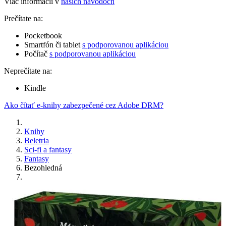
Viac informácií v
našich návodoch
Prečítate na:
Pocketbook
Smartfón či tablet
s podporovanou aplikáciou
Počítač
s podporovanou aplikáciou
Neprečítate na:
Kindle
Ako čítať e-knihy zabezpečené cez Adobe DRM?
Knihy
Beletria
Sci-fi a fantasy
Fantasy
Bezohledná