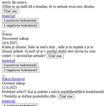
nejvíc líto prince.
Těším se na další díl a doufám, že to nebude trvat moc dlouho.
Čítať viac
reagovať
2 pozitívne hodnotenia
2
1 negatívne hodnotenie
1
Tereza
Neoverený nákup
24.6.2025
Kniha je úžasná. Stále sa niečo deje , stále je tu napätie a je to
úžasný príbeh. Aj keď už je v predaji druhý diel chcela by som
vedieť: v slovenčine nebude?
Čítať viac
reagovať
0 pozitívne hodnotenia
0
1 negatívne hodnotenie
1
Nikol Hronová
Overený nákup
12.6.2025
Perfektní série!!! Kai je jedním z mých nejoblíbenějších bookfriendů
! Nemůžu se dočkat posledního dílu.
Čítať viac
reagovať
1 pozitívne hodnotenie
1