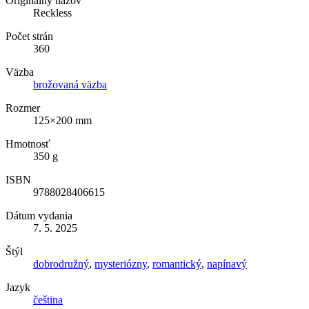
Originálny názov
Reckless
Počet strán
360
Väzba
brožovaná väzba
Rozmer
125×200 mm
Hmotnosť
350 g
ISBN
9788028406615
Dátum vydania
7. 5. 2025
Štýl
dobrodružný
,
mysteriózny
,
romantický
,
napínavý
Jazyk
čeština