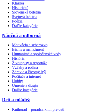
Klasika
Historické
Slovenská beletria
Svetová beletria
Poézia
Ďalšie kategórie
Náučná a odborná
Motivácia a sebarozvoj
Biznis a manažment
Humanitné a spoločenské vedy
História
Životopisy a reportáže
Vzťahy a rodina
Zdravie a životný štýl
Počítače a internet
Hobby
Umenie a dizajn
Ďalšie kategórie
Deti a mládež
Knihorad – poradca kníh pre deti