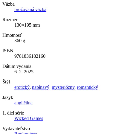
Väzba
brožovaná väzba
Rozmer
130×195 mm
Hmotnosť
360 g
ISBN
9781836182160
Dátum vydania
6. 2. 2025
Štýl
erotický
,
napínavý
,
mysteriózny
,
romantický
Jazyk
angličtina
1. diel série
Wicked Games
Vydavateľstvo
Bookouture