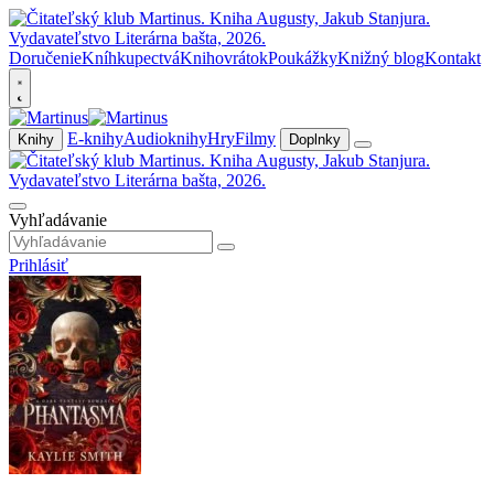
Doručenie
Kníhkupectvá
Knihovrátok
Poukážky
Knižný blog
Kontakt
E-knihy
Audioknihy
Hry
Filmy
Knihy
Doplnky
Vyhľadávanie
Prihlásiť