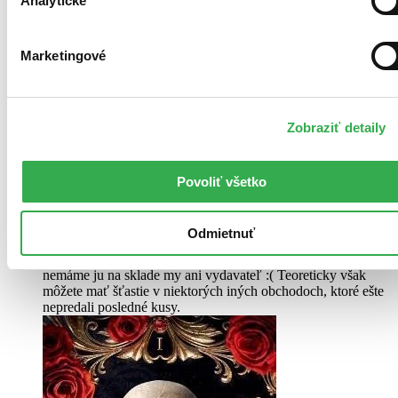
Analytické
Marketingové
Zobraziť detaily
Povoliť všetko
Pevná väzba
Angličtina, 2025
Odmietnuť
Vypredané
Ach, mrzí nás to, z tejto knihy sa už predali všetky výtlačky a
nemáme ju na sklade my ani vydavateľ :( Teoreticky však
môžete mať šťastie v niektorých iných obchodoch, ktoré ešte
nepredali posledné kusy.