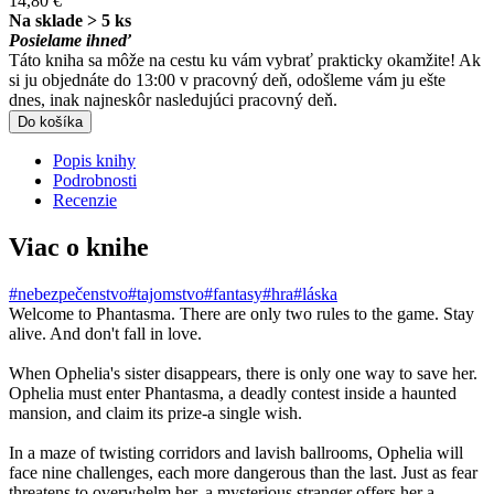
14,80 €
Na sklade > 5 ks
Posielame ihneď
Táto kniha sa môže na cestu ku vám vybrať prakticky okamžite! Ak
si ju objednáte do 13:00 v pracovný deň, odošleme vám ju ešte
dnes, inak najneskôr nasledujúci pracovný deň.
Do košíka
Popis knihy
Podrobnosti
Recenzie
Viac o knihe
#nebezpečenstvo
#tajomstvo
#fantasy
#hra
#láska
Welcome to Phantasma. There are only two rules to the game. Stay
alive. And don't fall in love.
When Ophelia's sister disappears, there is only one way to save her.
Ophelia must enter Phantasma, a deadly contest inside a haunted
mansion, and claim its prize-a single wish.
In a maze of twisting corridors and lavish ballrooms, Ophelia will
face nine challenges, each more dangerous than the last. Just as fear
threatens to overwhelm her, a mysterious stranger offers her a