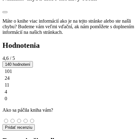
Máte o knihe viac informácií ako je na tejto stránke alebo ste našli
chybu? Budeme vám veľmi vďační, ak nám pomôžete s doplnením
informácií na našich stránkach.
Hodnotenia
4,6
/ 5
140 hodnotení
101
24
11
4
0
Ako sa páčila kniha vám?
Pridať recenziu