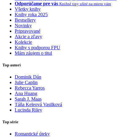
Odporúčame pre vás
Knižné tipy ušité na mieru vám
Všetky knihy
Knihy roka 2025
Bestsellery
Novinky
Pripravované
Akcie a zľavy
Kolekcie
Knihy s podporou FPU
Mám záujem o titul
Top autori
Dominik Dán
Julie Caplin
Rebecca Yarros
Ana Huang
Sarah J. Maas
Táňa Keleová Vasilková
Lucinda Riley
Top série
Romantické úteky