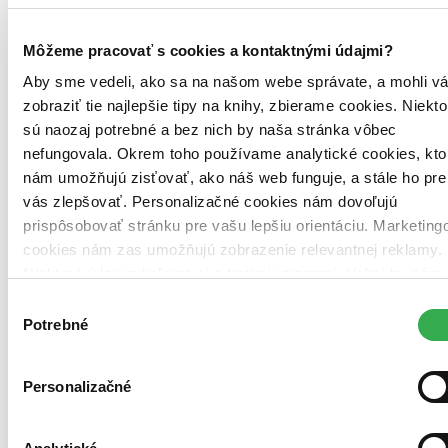
Môžeme pracovať s cookies a kontaktnými údajmi?
Aby sme vedeli, ako sa na našom webe správate, a mohli v
Pevná väzba
zobraziť tie najlepšie tipy na knihy, zbierame cookies. Niekto
Angličtina, 2025
Do 1 – 5 dní
sú naozaj potrebné a bez nich by naša stránka vôbec
Tento produkt momentálne nemáme na sklade, ale zvyčajne
nefungovala. Okrem toho používame analytické cookies, kto
vám ho vieme zabezpečiť a odoslať do 1 – 5 dní. A
nám umožňujú zisťovať, ako náš web funguje, a stále ho pre
posnažíme sa aj trochu rýchlejšie!
vás zlepšovať. Personalizačné cookies nám dovoľujú
29,80 €
prispôsobovať stránku pre vašu lepšiu orientáciu. Marketing
cookies nám zas umožňujú zobrazenie relevantnej reklamy.
Vložiť do košíka
Niektoré údaje zdieľame aj s tretími stranami. Veľmi by nám
pomohlo, keby sme mohli používať všetky tieto cookies.
Výber
Ďakujeme!
Potrebné
súhlasu
Personalizačné