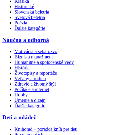
Klasika
Historické
Slovenská beletria
Svetová beletria
Poézia
Ďalšie kategórie
Náučná a odborná
Motivácia a sebarozvoj
Biznis a manažment
Humanitné a spoločenské vedy
História
Životopisy a reportáže
Vzťahy a rodina
Zdravie a životný štýl
Počítače a internet
Hobby
Umenie a dizajn
Ďalšie kategórie
Deti a mládež
Knihorad – poradca kníh pre deti
Pre najmenších