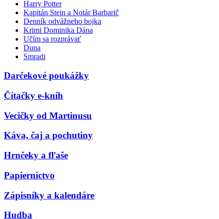
Harry Potter
Kapitán Stein a Notár Barbarič
Denník odvážneho bojka
Krimi Dominika Dána
Učím sa rozprávať
Duna
Smradi
Darčekové poukážky
Čítačky e-kníh
Vecičky od Martinusu
Káva, čaj a pochutiny
Hrnčeky a fľaše
Papiernictvo
Zápisníky a kalendáre
Hudba