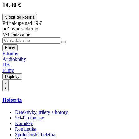
14,80 €
Vložiť do košíka
Pri nákupe nad 49 €
poštovné zadarmo
Vyhľadávanie
Knihy
E-knihy
Audioknihy
Hry
Filmy
Doplnky
Beletria
Detektívky, trilery a horory
Sci-fi a fantasy
Komiksy
Romantika
Spoločenská beletria