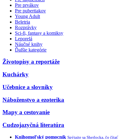
Pre prvákov
Pre pubertiakov
Young Adult
Beletria
Rozprávky
Sci-fi, fantasy a komiksy
Leporelá
Náučné knihy
Ďalšie kategórie
Životopisy a reportáže
Kuchárky
Učebnice a slovníky
Náboženstvo a ezoterika
Mapy a cestovanie
Cudzojazyčná literatúra
Knihomoľský pomocník
Spýtajte sa Sherlocka, čo čítať