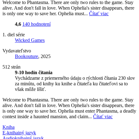
Welcome to Phantasma. There are only two rules to the game. Stay
alive. And don't fall in love. When Ophelia's sister disappears, there
is only one way to save her. Ophelia must...
Čítať viac
4,6
140 hodnotení
1. diel série
Wicked Games
Vydavateľstvo
Bookouture
, 2025
512 strán
9-10 hodín čítania
Vychádzame z priemerného údaju o rýchlosti čítania 230 slov
za minútu, od knihy ku knihe a čitateľa ku čitateľovi sa to
však môže líšiť.
Welcome to Phantasma. There are only two rules to the game. Stay
alive. And don't fall in love. When Ophelia's sister disappears, there
is only one way to save her. Ophelia must enter Phantasma, a deadly
contest inside a haunted mansion, and claim...
Čítať viac
Kniha
E-kniha
iný jazyk
Audiokniha
iný jazyk