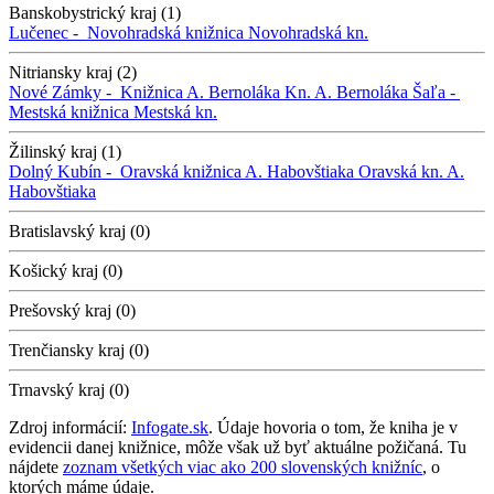
Banskobystrický kraj (1)
Lučenec -
Novohradská knižnica
Novohradská kn.
Nitriansky kraj (2)
Nové Zámky -
Knižnica A. Bernoláka
Kn. A. Bernoláka
Šaľa -
Mestská knižnica
Mestská kn.
Žilinský kraj (1)
Dolný Kubín -
Oravská knižnica A. Habovštiaka
Oravská kn. A.
Habovštiaka
Bratislavský kraj (0)
Košický kraj (0)
Prešovský kraj (0)
Trenčiansky kraj (0)
Trnavský kraj (0)
Zdroj informácií:
Infogate.sk
. Údaje hovoria o tom, že kniha je v
evidencii danej knižnice, môže však už byť aktuálne požičaná. Tu
nájdete
zoznam všetkých viac ako 200 slovenských knižníc
, o
ktorých máme údaje.