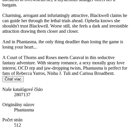
bargain.
Charming, arrogant and infuriatingly attractive, Blackwell claims he
can guide her through the lethal trials ahead. Ophelia knows she
shouldn't trust Blackwell. Worse still, she feels a dark and irresistible
attraction drawing them closer and closer.
And in Phantasma, the only thing deadlier than losing the game is
losing your heart...
A Court of Thorns and Roses meets Caraval in this seductive
fantasy adventure. With steamy romance, a sexy morally gray love
interest, OCD rep and jaw-dropping twists, Phantasma is perfect for
fans of Rebecca Yarros, Nisha J. Tuli and Carissa Broadbent.
Čítať viac
Naše katalógové číslo
2807137
Originálny názov
Phantasma
Počet strán
512