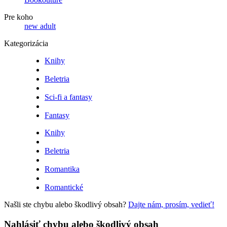
Pre koho
new adult
Kategorizácia
Knihy
Beletria
Sci-fi a fantasy
Fantasy
Knihy
Beletria
Romantika
Romantické
Našli ste chybu alebo škodlivý obsah?
Dajte nám, prosím, vedieť!
Nahlásiť chybu alebo škodlivý obsah