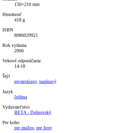
150×210 mm
Hmotnosť
418 g
ISBN
8086029921
Rok vydania
2006
Vekové odporúčanie
14-18
Štýl
mysteriózny
,
napínavý
Jazyk
čeština
Vydavateľstvo
BETA - Dobrovský
Pre koho
pre mužov
,
pre ženy