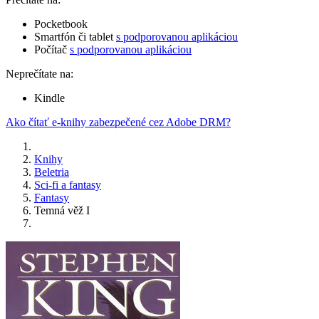
Pocketbook
Smartfón či tablet
s podporovanou aplikáciou
Počítač
s podporovanou aplikáciou
Neprečítate na:
Kindle
Ako čítať e-knihy zabezpečené cez Adobe DRM?
Knihy
Beletria
Sci-fi a fantasy
Fantasy
Temná věž I