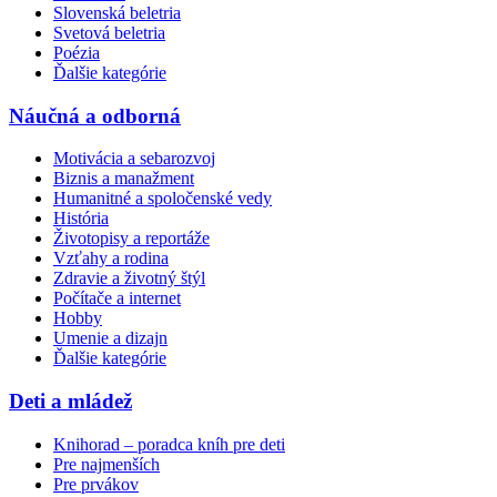
Slovenská beletria
Svetová beletria
Poézia
Ďalšie kategórie
Náučná a odborná
Motivácia a sebarozvoj
Biznis a manažment
Humanitné a spoločenské vedy
História
Životopisy a reportáže
Vzťahy a rodina
Zdravie a životný štýl
Počítače a internet
Hobby
Umenie a dizajn
Ďalšie kategórie
Deti a mládež
Knihorad – poradca kníh pre deti
Pre najmenších
Pre prvákov