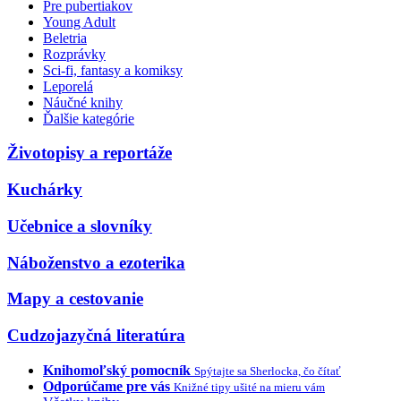
Pre pubertiakov
Young Adult
Beletria
Rozprávky
Sci-fi, fantasy a komiksy
Leporelá
Náučné knihy
Ďalšie kategórie
Životopisy a reportáže
Kuchárky
Učebnice a slovníky
Náboženstvo a ezoterika
Mapy a cestovanie
Cudzojazyčná literatúra
Knihomoľský pomocník
Spýtajte sa Sherlocka, čo čítať
Odporúčame pre vás
Knižné tipy ušité na mieru vám