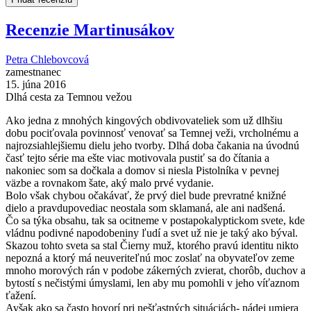
Recenzie Martinusákov
Petra Chlebovcová
zamestnanec
15. júna 2016
Dlhá cesta za Temnou vežou
Ako jedna z mnohých kingových obdivovateliek som už dlhšiu
dobu pociťovala povinnosť venovať sa Temnej veži, vrcholnému a
najrozsiahlejšiemu dielu jeho tvorby. Dlhá doba čakania na úvodnú
časť tejto série ma ešte viac motivovala pustiť sa do čítania a
nakoniec som sa dočkala a domov si niesla Pistolníka v pevnej
väzbe a rovnakom šate, aký malo prvé vydanie.
Bolo však chybou očakávať, že prvý diel bude prevratné knižné
dielo a pravdupovediac neostala som sklamaná, ale ani nadšená.
Čo sa týka obsahu, tak sa ocitneme v postapokalyptickom svete, kde
vládnu podivné napodobeniny ľudí a svet už nie je taký ako býval.
Skazou tohto sveta sa stal Čierny muž, ktorého pravú identitu nikto
nepozná a ktorý má neuveriteľnú moc zoslať na obyvateľov zeme
mnoho morových rán v podobe zákerných zvierat, chorôb, duchov a
bytostí s nečistými úmyslami, len aby mu pomohli v jeho víťaznom
ťažení.
Avšak ako sa často hovorí pri nešťastných situáciách- nádej umiera