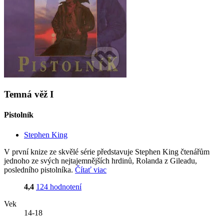
Temná věž I
Pistolník
Stephen King
V první knize ze skvělé série představuje Stephen King čtenářům
jednoho ze svých nejtajemnějších hrdinů, Rolanda z Gileadu,
posledního pistolníka.
Čítať viac
4,4
124 hodnotení
Vek
14-18