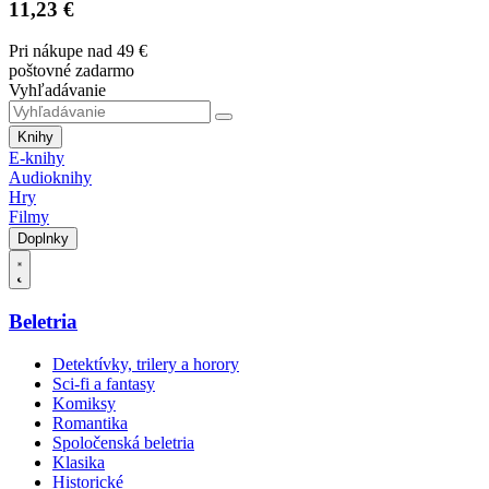
11,23 €
Pri nákupe nad 49 €
poštovné zadarmo
Vyhľadávanie
Knihy
E-knihy
Audioknihy
Hry
Filmy
Doplnky
Beletria
Detektívky, trilery a horory
Sci-fi a fantasy
Komiksy
Romantika
Spoločenská beletria
Klasika
Historické