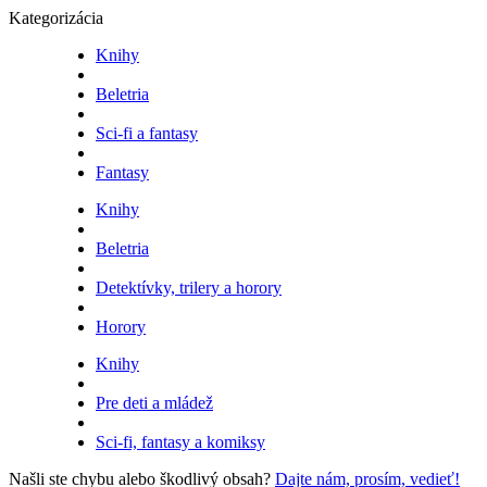
Kategorizácia
Knihy
Beletria
Sci-fi a fantasy
Fantasy
Knihy
Beletria
Detektívky, trilery a horory
Horory
Knihy
Pre deti a mládež
Sci-fi, fantasy a komiksy
Našli ste chybu alebo škodlivý obsah?
Dajte nám, prosím, vedieť!