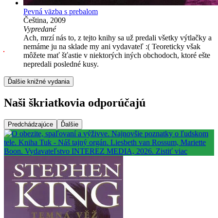
Pevná väzba s prebalom
Čeština, 2009
Vypredané
Ach, mrzí nás to, z tejto knihy sa už predali všetky výtlačky a
nemáme ju na sklade my ani vydavateľ :( Teoreticky však
môžete mať šťastie v niektorých iných obchodoch, ktoré ešte
nepredali posledné kusy.
Ďalšie knižné vydania
Naši škriatkovia odporúčajú
Predchádzajúce
Ďalšie