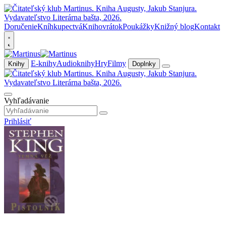
Doručenie
Kníhkupectvá
Knihovrátok
Poukážky
Knižný blog
Kontakt
E-knihy
Audioknihy
Hry
Filmy
Knihy
Doplnky
Vyhľadávanie
Prihlásiť