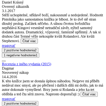
Daniel Krásný
Overený zákazník
3.1.2017
Stěží uchopitelné, střídavě boží, nakousnuté a nedojedené. Hodnotit
Pistolníka jako samostatnou knížku je blbost. Je to dvě stě stran
dlouhý prolog. Začátek něčeho. A silnou čtvrtou hvězdičku
nepřidává Kingovi vesmírně netradiční závěr, nýbrž samotný
dodatek autora. Dramatický, výpravný, famózně upřímný. A tak si
druhou část Temné věže nekoupíte kvůli Rolandovi. Ale kvůli
Stephenovi.
Čítať viac
reagovať
2 pozitívne hodnotenia
2
1 negatívne hodnotenie
1
Recenzia z iného vydania (2015)
Dagmar
Neoverený nákup
14.4.2016
K této knížce jsem se dostala úplnou náhodou. Nejprve mi příběh
nedával moc smysl, ale po přečtení i dalších dílů mi došlo, jak to má
autor dokonale vymyšlené. Brzy jsem si Rolanda a jeho ka-tet
oblíbila a ted čtu sérii znovu. Naprosto doporučuji :)
Čítať viac
reagovať
2 pozitívne hodnotenia
2