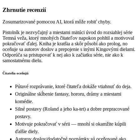
Zhrnutie recenzií
Zosumarizované pomocou AI, ktorá môže robiť chyby.
Pistolník je nezvyčajný a miestami mätúci úvod do rozsiahlej série
Temná veža, ktorý mnohých čitateľov napokon pohltil a motivoval
pokračovať ďalej. Kniha je kratšia a skôr pôsobí ako prolog, no
oceňuje sa autorov doslov a prepojenie s inými Kingovými dielami.
Odporúča sa pristupovať k nej ako k začiatku série, nie ako k
samostatnému dielu.
Čitatelia oceňujú
Pútavé rozprávanie, ktoré čitateľa dokáže vtiahnuť do deja.
Originálne skĺbenie fantasy, hororu, drámy a miestami
komédie.
Silné postavy (Roland a jeho ka-tet) a dobre prepracované
postavy.
Motivuje pokračovať v sérii — mnohí si okamžite kúpili
ďalšie diely.
Autorov doslov/dodatočné poznámky sú oceňované ako