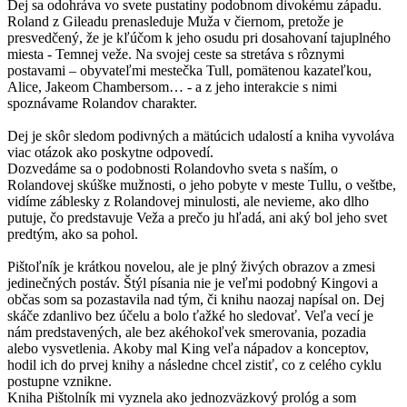
Dej sa odohráva vo svete pustatiny podobnom divokému západu.
Roland z Gileadu prenasleduje Muža v čiernom, pretože je
presvedčený, že je kľúčom k jeho osudu pri dosahovaní tajuplného
miesta - Temnej veže. Na svojej ceste sa stretáva s rôznymi
postavami – obyvateľmi mestečka Tull, pomätenou kazateľkou,
Alice, Jakeom Chambersom… - a z jeho interakcie s nimi
spoznávame Rolandov charakter.
Dej je skôr sledom podivných a mätúcich udalostí a kniha vyvoláva
viac otázok ako poskytne odpovedí.
Dozvedáme sa o podobnosti Rolandovho sveta s naším, o
Rolandovej skúške mužnosti, o jeho pobyte v meste Tullu, o veštbe,
vidíme záblesky z Rolandovej minulosti, ale nevieme, ako dlho
putuje, čo predstavuje Veža a prečo ju hľadá, ani aký bol jeho svet
predtým, ako sa pohol.
Pištoľník je krátkou novelou, ale je plný živých obrazov a zmesi
jedinečných postáv. Štýl písania nie je veľmi podobný Kingovi a
občas som sa pozastavila nad tým, či knihu naozaj napísal on. Dej
skáče zdanlivo bez účelu a bolo ťažké ho sledovať. Veľa vecí je
nám predstavených, ale bez akéhokoľvek smerovania, pozadia
alebo vysvetlenia. Akoby mal King veľa nápadov a konceptov,
hodil ich do prvej knihy a následne chcel zistiť, co z celého cyklu
postupne vznikne.
Kniha Pištolník mi vyznela ako jednozväzkový prológ a som