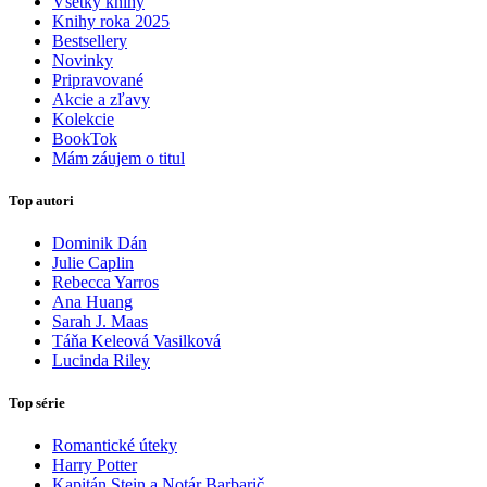
Všetky knihy
Knihy roka 2025
Bestsellery
Novinky
Pripravované
Akcie a zľavy
Kolekcie
BookTok
Mám záujem o titul
Top autori
Dominik Dán
Julie Caplin
Rebecca Yarros
Ana Huang
Sarah J. Maas
Táňa Keleová Vasilková
Lucinda Riley
Top série
Romantické úteky
Harry Potter
Kapitán Stein a Notár Barbarič