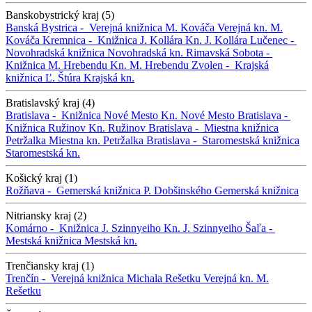
Banskobystrický kraj (5)
Banská Bystrica -
Verejná knižnica M. Kováča
Verejná kn. M.
Kováča
Kremnica -
Knižnica J. Kollára
Kn. J. Kollára
Lučenec -
Novohradská knižnica
Novohradská kn.
Rimavská Sobota -
Knižnica M. Hrebendu
Kn. M. Hrebendu
Zvolen -
Krajská
knižnica Ľ. Štúra
Krajská kn.
Bratislavský kraj (4)
Bratislava -
Knižnica Nové Mesto
Kn. Nové Mesto
Bratislava -
Knižnica Ružinov
Kn. Ružinov
Bratislava -
Miestna knižnica
Petržalka
Miestna kn. Petržalka
Bratislava -
Staromestská knižnica
Staromestská kn.
Košický kraj (1)
Rožňava -
Gemerská knižnica P. Dobšinského
Gemerská knižnica
Nitriansky kraj (2)
Komárno -
Knižnica J. Szinnyeiho
Kn. J. Szinnyeiho
Šaľa -
Mestská knižnica
Mestská kn.
Trenčiansky kraj (1)
Trenčín -
Verejná knižnica Michala Rešetku
Verejná kn. M.
Rešetku