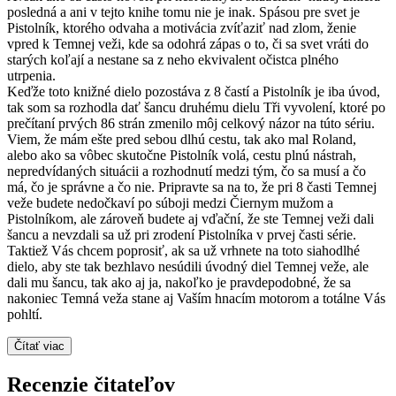
posledná a ani v tejto knihe tomu nie je inak. Spásou pre svet je
Pistolník, ktorého odvaha a motivácia zvíťaziť nad zlom, ženie
vpred k Temnej veži, kde sa odohrá zápas o to, či sa svet vráti do
starých koľají a nestane sa z neho ekvivalent očistca plného
utrpenia.
Keďže toto knižné dielo pozostáva z 8 častí a Pistolník je iba úvod,
tak som sa rozhodla dať šancu druhému dielu Tři vyvolení, ktoré po
prečítaní prvých 86 strán zmenilo môj celkový názor na túto sériu.
Viem, že mám ešte pred sebou dlhú cestu, tak ako mal Roland,
alebo ako sa vôbec skutočne Pistolník volá, cestu plnú nástrah,
nepredvídaných situácii a rozhodnutí medzi tým, čo sa musí a čo
má, čo je správne a čo nie. Pripravte sa na to, že pri 8 časti Temnej
veže budete nedočkaví po súboji medzi Čiernym mužom a
Pistolníkom, ale zároveň budete aj vďační, že ste Temnej veži dali
šancu a nevzdali sa už pri zrodení Pistolníka v prvej časti série.
Taktiež Vás chcem poprosiť, ak sa už vrhnete na toto siahodlhé
dielo, aby ste tak bezhlavo nesúdili úvodný diel Temnej veže, ale
dali mu šancu, tak ako aj ja, nakoľko je pravdepodobné, že sa
nakoniec Temná veža stane aj Vaším hnacím motorom a totálne Vás
pohltí.
Čítať viac
Recenzie čitateľov