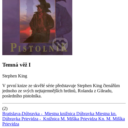
Temná věž I
Stephen King
V první knize ze skvělé série představuje Stephen King čtenářům
jednoho ze svých nejtajemnějších hrdinů, Rolanda z Gileadu,
posledního pistolníka.
(2)
Bratislava-Dúbravka -
Miestna knižnica Dúbravka
Miestna kn.
Dúbravka
Prievidza -
Knižnica M. Mišíka Prievidza
Kn. M. Mišíka
Prievidza