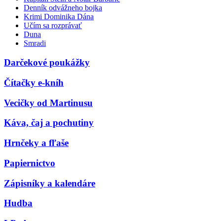
Denník odvážneho bojka
Krimi Dominika Dána
Učím sa rozprávať
Duna
Smradi
Darčekové poukážky
Čítačky e-kníh
Vecičky od Martinusu
Káva, čaj a pochutiny
Hrnčeky a fľaše
Papiernictvo
Zápisníky a kalendáre
Hudba