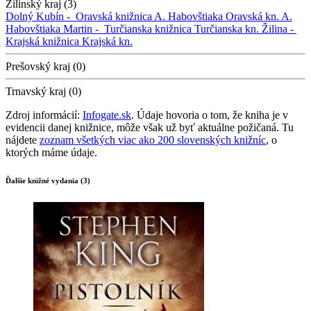
Žilinský kraj (3)
Dolný Kubín -
Oravská knižnica A. Habovštiaka
Oravská kn. A.
Habovštiaka
Martin -
Turčianska knižnica
Turčianska kn.
Žilina -
Krajská knižnica
Krajská kn.
Prešovský kraj (0)
Trnavský kraj (0)
Zdroj informácií:
Infogate.sk
. Údaje hovoria o tom, že kniha je v
evidencii danej knižnice, môže však už byť aktuálne požičaná. Tu
nájdete
zoznam všetkých viac ako 200 slovenských knižníc
, o
ktorých máme údaje.
Ďalšie knižné vydania (3)