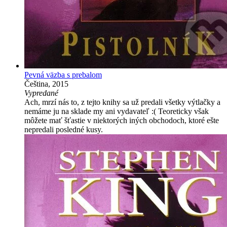
Pevná väzba s prebalom
Čeština, 2015
Vypredané
Ach, mrzí nás to, z tejto knihy sa už predali všetky výtlačky a
nemáme ju na sklade my ani vydavateľ :( Teoreticky však
môžete mať šťastie v niektorých iných obchodoch, ktoré ešte
nepredali posledné kusy.