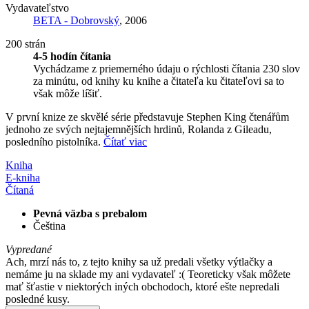
Vydavateľstvo
BETA - Dobrovský
, 2006
200 strán
4-5 hodín čítania
Vychádzame z priemerného údaju o rýchlosti čítania 230 slov
za minútu, od knihy ku knihe a čitateľa ku čitateľovi sa to
však môže líšiť.
V první knize ze skvělé série představuje Stephen King čtenářům
jednoho ze svých nejtajemnějších hrdinů, Rolanda z Gileadu,
posledního pistolníka.
Čítať viac
Kniha
E-kniha
Čítaná
Pevná väzba s prebalom
Čeština
Vypredané
Ach, mrzí nás to, z tejto knihy sa už predali všetky výtlačky a
nemáme ju na sklade my ani vydavateľ :( Teoreticky však môžete
mať šťastie v niektorých iných obchodoch, ktoré ešte nepredali
posledné kusy.