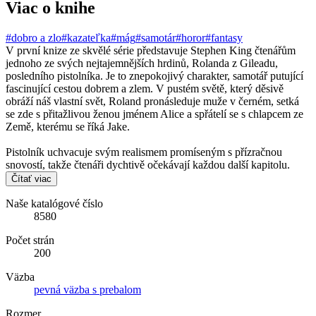
Viac o knihe
#dobro a zlo
#kazateľka
#mág
#samotár
#horor
#fantasy
V první knize ze skvělé série představuje Stephen King čtenářům
jednoho ze svých nejtajemnějších hrdinů, Rolanda z Gileadu,
posledního pistolníka. Je to znepokojivý charakter, samotář putující
fascinující cestou dobrem a zlem. V pustém světě, který děsivě
obráží náš vlastní svět, Roland pronásleduje muže v černém, setká
se zde s přitažlivou ženou jménem Alice a spřátelí se s chlapcem ze
Země, kterému se říká Jake.
Pistolník uchvacuje svým realismem promíseným s přízračnou
snovostí, takže čtenáři dychtivě očekávají každou další kapitolu.
Čítať viac
Naše katalógové číslo
8580
Počet strán
200
Väzba
pevná väzba s prebalom
Rozmer