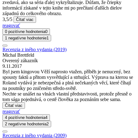
zvedavá, ako sa séria ďalej vykryštalizuje. Dúfam, že čriepky
informácií získané v tejto knihe mi po prečítaní ďalších dielov
západnú do celkového obrazu.
3,5/5
Čítať viac
reagovať
0 pozitívne hodnotenia
0
1 negatívne hodnotenie
1
Recenzia z iného vydania (2019)
Michal Brettfeld
Overený zákazník
9.11.2017
Byl jsem kingovou Věží naprosto vtažen, příběh je nenucený, bez
spousty faktů a přitom vysvětlující a strhující. Výprava na kterou se
Roland vydává je nebezpečná a plná nečekaných věcí, které číhají
na poutníky po zničeném středo-světě.
Nechte se unášet na vlnách vlastní představivosti, protože přesně o
tom sága pojednává, o cestě člověka za poznáním sebe sama.
Čítať viac
reagovať
4 pozitívne hodnotenia
4
2 negatívne hodnotenia
2
Recenzia z iného vydania (2009)