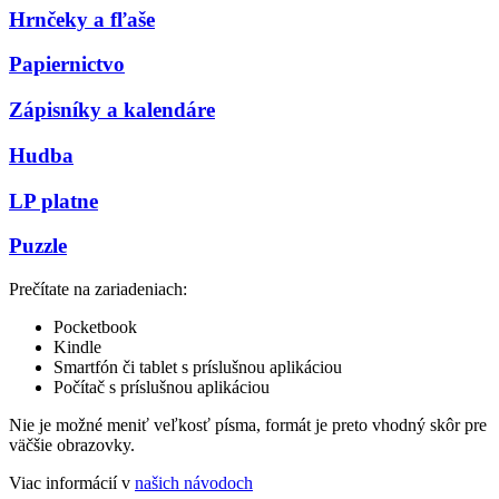
Hrnčeky a fľaše
Papiernictvo
Zápisníky a kalendáre
Hudba
LP platne
Puzzle
Prečítate na zariadeniach:
Pocketbook
Kindle
Smartfón či tablet s príslušnou aplikáciou
Počítač s príslušnou aplikáciou
Nie je možné meniť veľkosť písma, formát je preto vhodný skôr pre
väčšie obrazovky.
Viac informácií v
našich návodoch