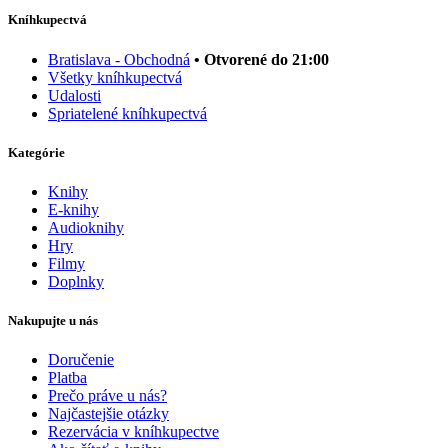
Kníhkupectvá
Bratislava - Obchodná
• Otvorené do 21:00
Všetky kníhkupectvá
Udalosti
Spriatelené kníhkupectvá
Kategórie
Knihy
E-knihy
Audioknihy
Hry
Filmy
Doplnky
Nakupujte u nás
Doručenie
Platba
Prečo práve u nás?
Najčastejšie otázky
Rezervácia v kníhkupectve