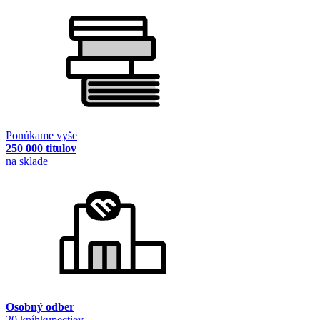
Ponúkame vyše
250 000 titulov
na sklade
Osobný odber
20 kníhkupectiev