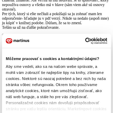
čitatelia: zmätene. Ale veľmi sa mu nedivím. Je to spisovateľ, ktorý
nepoužíva osnovy a všetko má v hlave (sám viem aké sú osnovy
otravné).
Pre tých, ktorý si ešte nečítali a pokúšajú sa ju zohnať mam len
odporučenie- hľadajte ju v pdf verzý. Nikde sa nedalo (aspoň mne)
ju kúpiť v knižnej podobe. Dúfam, že sa to zmení.
Teším sa už na ďalšie pokračovanie.
Čítať viac
Môžeme pracovať s cookies a kontaktnými údajmi?
Aby sme vedeli, ako sa na našom webe správate, a
mohli vám zobraziť tie najlepšie tipy na knihy, zbierame
cookies. Niektoré sú naozaj potrebné a bez nich by naša
stránka vôbec nefungovala. Okrem toho používame
Temná věž I
analytické cookies, ktoré nám umožňujú zisťovať, ako
náš web funguje, a stále ho pre vás zlepšovať.
Stephen King
Personalizačné cookies nám dovoľujú prispôsobovať
4,4
stránku pre vašu lepšiu orientáciu. Marketingové cookies
11,70 €