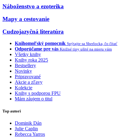
Náboženstvo a ezoterika
Mapy a cestovanie
Cudzojazyčná literatúra
Knihomoľský pomocník
Spýtajte sa Sherlocka, čo čítať
Odporúčame pre vás
Knižné tipy ušité na mieru vám
Všetky knihy
Knihy roka 2025
Bestsellery
Novinky
Pripravované
Akcie a zľavy
Kolekcie
Knihy s podporou FPU
Mám záujem o titul
Top autori
Dominik Dán
Julie Caplin
Rebecca Yarros