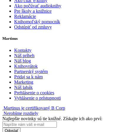
Ako čítať e-knihy
Ako počúvať audioknihy
Pre školy a knižnice
Reklamácie
Knihomoľský pomocník
Odstúpiť od zmluvy
Martinus
Kontakty
Náš príbeh
Náš blog
Knihovrátok
Partnerský systém
Pridaj sa k nám
Marketing
Náš labák
Prehlásenie o cookies
Vyhlásenie o prístupnosti
Martinus je certifikovaný B Corp
Nerobíme rozdiely
Najlepšie novinky sú tie knižné. Získajte ich ako prví:
Odoslať