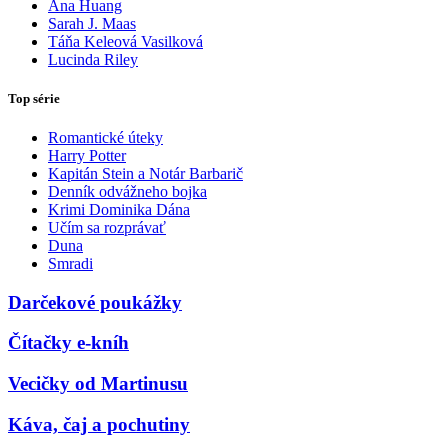
Ana Huang
Sarah J. Maas
Táňa Keleová Vasilková
Lucinda Riley
Top série
Romantické úteky
Harry Potter
Kapitán Stein a Notár Barbarič
Denník odvážneho bojka
Krimi Dominika Dána
Učím sa rozprávať
Duna
Smradi
Darčekové poukážky
Čítačky e-kníh
Vecičky od Martinusu
Káva, čaj a pochutiny