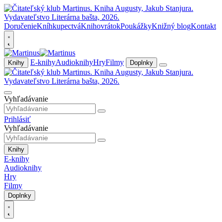
Doručenie
Kníhkupectvá
Knihovrátok
Poukážky
Knižný blog
Kontakt
E-knihy
Audioknihy
Hry
Filmy
Knihy
Doplnky
Vyhľadávanie
Prihlásiť
Vyhľadávanie
Knihy
E-knihy
Audioknihy
Hry
Filmy
Doplnky