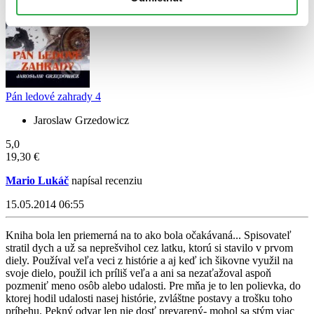
Pán ledové zahrady 4
Jaroslaw Grzedowicz
5,0
19,30 €
Mario Lukáč
napísal recenziu
15.05.2014 06:55
Kniha bola len priemerná na to ako bola očakávaná... Spisovateľ
stratil dych a už sa neprešvihol cez latku, ktorú si stavilo v prvom
diely. Používal veľa veci z histórie a aj keď ich šikovne využil na
svoje dielo, použil ich príliš veľa a ani sa nezaťažoval aspoň
pozmeniť meno osôb alebo udalosti. Pre mňa je to len polievka, do
ktorej hodil udalosti nasej histórie, zvláštne postavy a trošku toho
príbehu. Pekný odvar len nie dosť prevarený- mohol sa stým viac