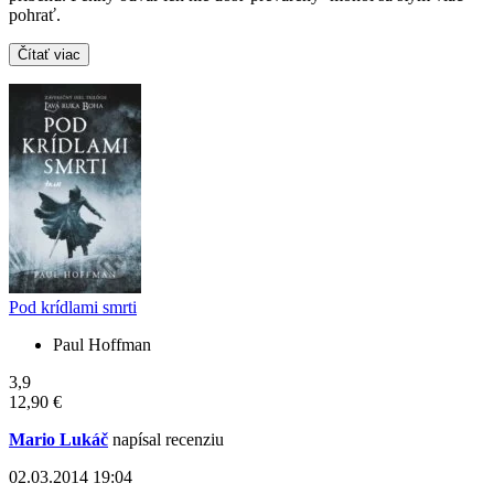
pohrať.
Čítať viac
Pod krídlami smrti
Paul Hoffman
3,9
12,90 €
Mario Lukáč
napísal recenziu
02.03.2014 19:04