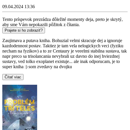
09.04.2024 13:36
Tento príspevok prezrádza dôležité momenty deja, preto je skrytý,
aby sme Vám nepokazili pôžitok z čítania.
Prajete si ho zobraziť?
Zaujimava a putava kniha. Bohuzial velmi skracuje dej a ignoruje
kazdodennost postav. Taktiez je tam vela nelogickych veci (fyziku
necham na fyzikov) a to ze Centaury je veeelmi stabilna sustava, tak
napr preco sa trisolancania nevybrali uz davno do inej hviezdnej
sustavy, ved tolko exoplanet existuje... ale inak odporucam, je to
super kniha :) som zvedavy na dvojku
Čítať viac