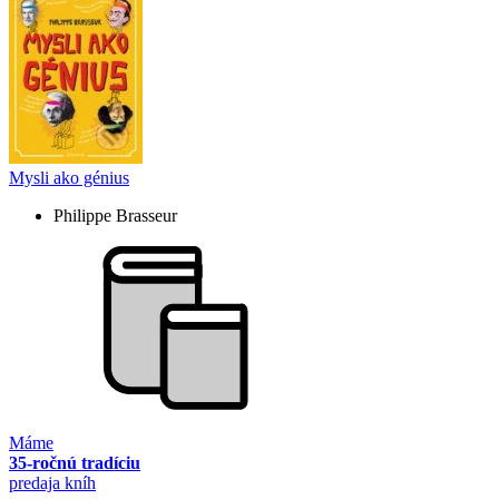
Mysli ako génius
Philippe Brasseur
Máme
35-ročnú tradíciu
predaja kníh