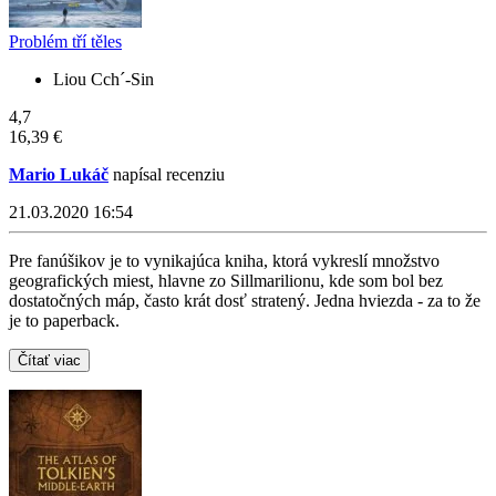
Problém tří těles
Liou Cch´-Sin
4,7
16,39 €
Mario Lukáč
napísal recenziu
21.03.2020 16:54
Pre fanúšikov je to vynikajúca kniha, ktorá vykreslí množstvo
geografických miest, hlavne zo Sillmarilionu, kde som bol bez
dostatočných máp, často krát dosť stratený. Jedna hviezda - za to že
je to paperback.
Čítať viac