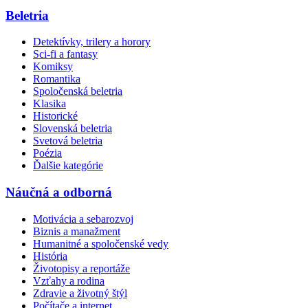
Beletria
Detektívky, trilery a horory
Sci-fi a fantasy
Komiksy
Romantika
Spoločenská beletria
Klasika
Historické
Slovenská beletria
Svetová beletria
Poézia
Ďalšie kategórie
Náučná a odborná
Motivácia a sebarozvoj
Biznis a manažment
Humanitné a spoločenské vedy
História
Životopisy a reportáže
Vzťahy a rodina
Zdravie a životný štýl
Počítače a internet