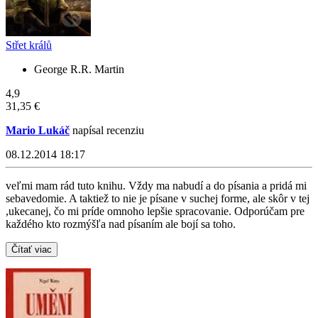
Střet králů
George R.R. Martin
4,9
31,35 €
Mario Lukáč
napísal recenziu
08.12.2014 18:17
veľmi mam rád tuto knihu. Vždy ma nabudí a do písania a pridá mi
sebavedomie. A taktiež to nie je písane v suchej forme, ale skôr v tej
,ukecanej, čo mi príde omnoho lepšie spracovanie. Odporúčam pre
každého kto rozmýšľa nad písaním ale bojí sa toho.
Čítať viac