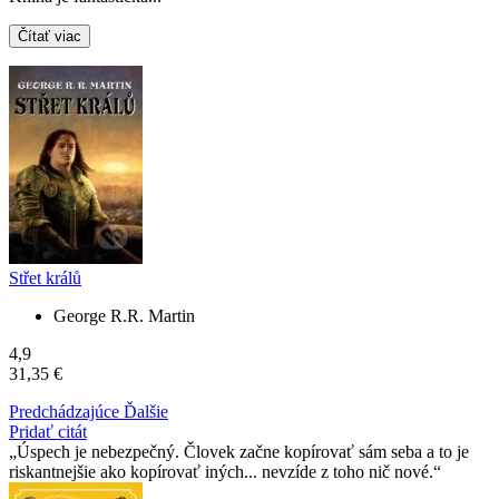
Čítať viac
Střet králů
George R.R. Martin
4,9
31,35 €
Predchádzajúce
Ďalšie
Pridať citát
Úspech je nebezpečný. Človek začne kopírovať sám seba a to je
riskantnejšie ako kopírovať iných... nevzíde z toho nič nové.