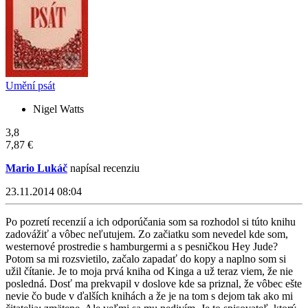
Umění psát
Nigel Watts
3,8
7,87 €
Mario Lukáč
napísal recenziu
23.11.2014 08:04
Po pozretí recenzií a ich odporúčania som sa rozhodol si túto knihu
zadovážiť a vôbec neľutujem. Zo začiatku som nevedel kde som,
westernové prostredie s hamburgermi a s pesničkou Hey Jude?
Potom sa mi rozsvietilo, začalo zapadať do kopy a naplno som si
užil čítanie. Je to moja prvá kniha od Kinga a už teraz viem, že nie
posledná. Dosť ma prekvapil v doslove kde sa priznal, že vôbec ešte
nevie čo bude v ďalších knihách a že je na tom s dejom tak ako mi