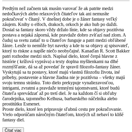
Predtým než začnem tak musím varovať že ak patrite medzi
nedočkavých alebo relaxových čitateľov tak ani nemusíte
pokračovať v čítaný. V dnešnej dobe je o žáner fantasy veľký
záujem. Knihy o elfoch, drakoch, orkoch je ako hub po daždi.
Dosial sa fantasy skoro vždy držalo línie, kde sa objavy pozitívna
postava a nejaká záporná, kde pravdaže dobro zvíťazí nad zlom. A
čuduj sa svetu zatiaľ to u čitateľov funguje a patri medzi obľúbené
žánre. Lenže to nemôže byt naveky a kde tu sa objavy aj spisovateľ,
ktorý to riskne a napíše niečo neobyčajné. Kanaďan R. Scott Bakker
patri rozhodne medzi nich. Napísal dielo, ktoré čerpá hlavne z
histórie ( krížová vypráva) a texty doplna myšlienkami na dlhé
rozmýšľanie, dá sa až povedať že spravil filozofo-fantasy žáner.
Vyskytujú sa tu postavy, ktoré majú vlastnú filozofiu života, iné
príbehy, postavenie a hlavne žiadna nie je pozitívna – všetky majú
svoju temnu stránku. Toto dielo prekypuje vynaliezavosťou,
intrigami, zvratmi a pravdaže temnými tajomstvami, ktoré budú
čitateľa sprevádzať až po tretí diel. Je na každom čí si obľuby
čarodejníka, tajomného Kelhusa, barbarského náčelníka alebo
prostitútku Esmenet.
Proste dielo, ktoré len pripravuje sľubnú cestu pre pokračovanie.
Vrelo odporúčam náročným čitateľom, ktorých už nebaví to klišé
fantasy diel.
Čítať viac