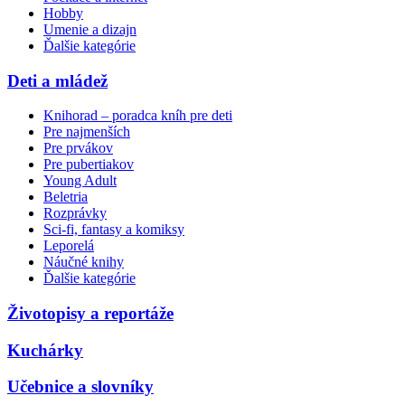
Hobby
Umenie a dizajn
Ďalšie kategórie
Deti a mládež
Knihorad – poradca kníh pre deti
Pre najmenších
Pre prvákov
Pre pubertiakov
Young Adult
Beletria
Rozprávky
Sci-fi, fantasy a komiksy
Leporelá
Náučné knihy
Ďalšie kategórie
Životopisy a reportáže
Kuchárky
Učebnice a slovníky