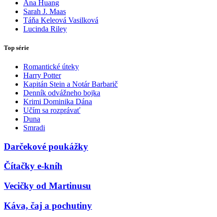
Ana Huang
Sarah J. Maas
Táňa Keleová Vasilková
Lucinda Riley
Top série
Romantické úteky
Harry Potter
Kapitán Stein a Notár Barbarič
Denník odvážneho bojka
Krimi Dominika Dána
Učím sa rozprávať
Duna
Smradi
Darčekové poukážky
Čítačky e-kníh
Vecičky od Martinusu
Káva, čaj a pochutiny