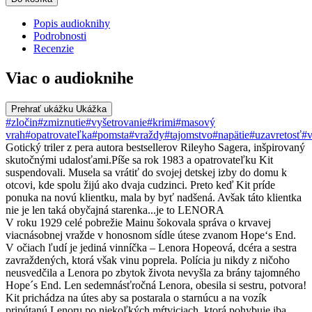
Popis audioknihy
Podrobnosti
Recenzie
Viac o audioknihe
Prehrať ukážku
Ukážka
#zločin
#zmiznutie
#vyšetrovanie
#krimi
#masový
vrah
#opatrovateľka
#pomsta
#vraždy
#tajomstvo
#napätie
#uzavretosť
#v
Gotický triler z pera autora bestsellerov Rileyho Sagera, inšpirovaný
skutočnými udalosťami.Píše sa rok 1983 a opatrovateľku Kit
suspendovali. Musela sa vrátiť do svojej detskej izby do domu k
otcovi, kde spolu žijú ako dvaja cudzinci. Preto keď Kit príde
ponuka na novú klientku, mala by byť nadšená. Avšak táto klientka
nie je len taká obyčajná starenka...je to LENORA
V roku 1929 celé pobrežie Mainu šokovala správa o krvavej
viacnásobnej vražde v honosnom sídle útese zvanom Hope‘s End.
V očiach ľudí je jediná vinníčka – Lenora Hopeová, dcéra a sestra
zavraždených, ktorá však vinu poprela. Polícia ju nikdy z ničoho
neusvedčila a Lenora po zbytok života nevyšla za brány tajomného
Hope´s End. Len sedemnásťročná Lenora, obesila si sestru, potvora!
Kit prichádza na útes aby sa postarala o starnúcu a na vozík
pripútanú Lenoru po niekoľkých mŕtviciach, ktorá pohybuje iba