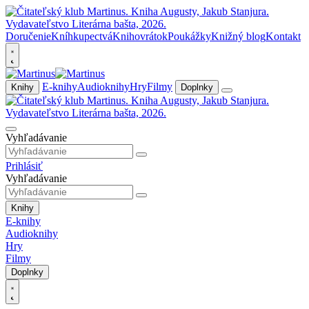
Doručenie
Kníhkupectvá
Knihovrátok
Poukážky
Knižný blog
Kontakt
E-knihy
Audioknihy
Hry
Filmy
Knihy
Doplnky
Vyhľadávanie
Prihlásiť
Vyhľadávanie
Knihy
E-knihy
Audioknihy
Hry
Filmy
Doplnky