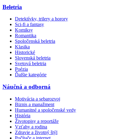
Beletria
Detektívky, trilery a horory
Sci-fi a fantasy
Komiksy
Romantika
Spoločenská beletria
Klasika
Historické
Slovenská beletria
Svetová beletria
Poézia
Ďalšie kategórie
Náučná a odborná
Motivácia a sebarozvoj
Biznis a manažment
Humanitné a spoločenské vedy
História
Životopisy a reportáže
Vzťahy a rodina
Zdravie a životný štýl
Počítače a internet