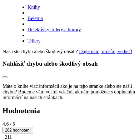
Knihy
Beletria
Detektívky, trilery a horory
Trilery
Našli ste chybu alebo škodlivý obsah?
Dajte nám, prosím, vedieť!
Nahlásiť chybu alebo škodlivý obsah
Máte o knihe viac informácií ako je na tejto stránke alebo ste našli
chybu? Budeme vám veľmi vďační, ak nám pomôžete s doplnením
informácií na našich stránkach.
Hodnotenia
4,6
/ 5
282 hodnotení
211