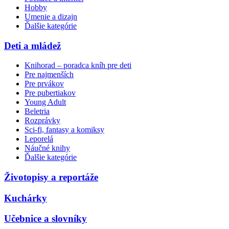
Hobby
Umenie a dizajn
Ďalšie kategórie
Deti a mládež
Knihorad – poradca kníh pre deti
Pre najmenších
Pre prvákov
Pre pubertiakov
Young Adult
Beletria
Rozprávky
Sci-fi, fantasy a komiksy
Leporelá
Náučné knihy
Ďalšie kategórie
Životopisy a reportáže
Kuchárky
Učebnice a slovníky