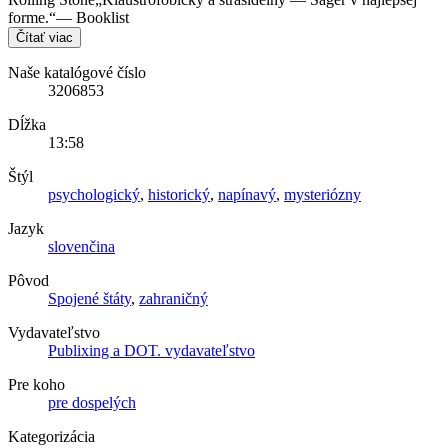
forme.“— Booklist
Čítať viac
Naše katalógové číslo
3206853
Dĺžka
13:58
Štýl
psychologický
,
historický
,
napínavý
,
mysteriózny
Jazyk
slovenčina
Pôvod
Spojené štáty
,
zahraničný
Vydavateľstvo
Publixing a DOT. vydavateľstvo
Pre koho
pre dospelých
Kategorizácia