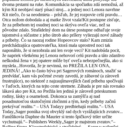
dvoma prstami na ruke. Komunikácia sa spočiatku zdá nemožná, až
kým Kit neobjaví starý písací stroj... a jednej noci Lenora navrhne
Kit niečo, čo sa neodmieta – prísľub, že jej rozpovie celú pravdu…
Otca nožom dobodala a aj matke život vzala!Kit postupne zisťuje,
že za príbehom tej osudnej noci sa skrýva oveľa viac, než sa
pôvodne zdalo. Strašidelný dom na útese postupne odhaľuje svoje
tajomstvá a súčastne z jeho útrob ako príšery vyliezajú nové záhady
a príbehy. Čo sa naozaj rodine Hopeovcov stalo? Kam zmizla
predchádzajúca opatrovateľka, ktorá mala uprostred noci tak
naponáhlo, že si nezobrala ani len svoje veci? Kit nadobúda pocit,
že napriek všetkému jej Lenora nehovorí celú pravdu a táto zdanlivo
neškodná žena v jej opatere môže byť oveľa nebezpečnejšia, ako si
myslela...Hovorila, že je nevinná, no PREŽILA LEN ONA,
JEDINÁ! „Ako to často býva pri Sagerových románoch, snažiť sa
predvídať, kam vás početné zvraty zavedú, je zábavné (a zároveň
frustrujúce), no niektoré z najzaujímavejších častí príbehu spočívajú
v ľuďoch, ktorých na tejto ceste stretnete. Záhada je pre nás rovnako
lákavá ako pre Kit, no Prežila len jediná je zároveň prieskumom
rodiny, lásky a osamelosti. Dokonca sa zamýšľa aj nad
posadnutosťou skutočnými zločinmi a tým, kedy príbehy začnú
prekrývať realitu.“ – USA Todayy predbiehajú realitu.“– USA
Today„Sager ponúka svoj obvyklý rad dych vyrážajúcich zvratov...
Fanúšikovia Daphne du Maurier si tento špičkový triler určite
vychutnajú.“– Publishers Weekly„Sager je majstrom zvratov.“–
Rolling Stone„Klaustrofobický a strašidelný — Sager v najlepšej