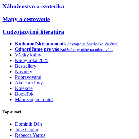
Náboženstvo a ezoterika
Mapy a cestovanie
Cudzojazyčná literatúra
Knihomoľský pomocník
Spýtajte sa Sherlocka, čo čítať
Odporúčame pre vás
Knižné tipy ušité na mieru vám
Všetky knihy
Knihy roka 2025
Bestsellery
Novinky
Pripravované
Akcie a zľavy
Kolekcie
BookTok
Mám záujem o titul
Top autori
Dominik Dán
Julie Caplin
Rebecca Yarros