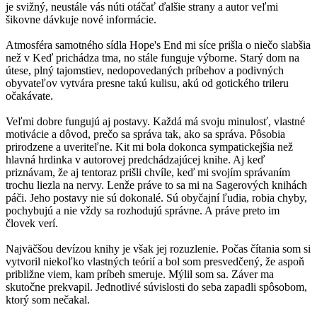
je svižný, neustále vás núti otáčať ďalšie strany a autor veľmi
šikovne dávkuje nové informácie.
Atmosféra samotného sídla Hope's End mi síce prišla o niečo slabšia
než v Keď prichádza tma, no stále funguje výborne. Starý dom na
útese, plný tajomstiev, nedopovedaných príbehov a podivných
obyvateľov vytvára presne takú kulisu, akú od gotického trileru
očakávate.
Veľmi dobre fungujú aj postavy. Každá má svoju minulosť, vlastné
motivácie a dôvod, prečo sa správa tak, ako sa správa. Pôsobia
prirodzene a uveriteľne. Kit mi bola dokonca sympatickejšia než
hlavná hrdinka v autorovej predchádzajúcej knihe. Aj keď
priznávam, že aj tentoraz prišli chvíle, keď mi svojím správaním
trochu liezla na nervy. Lenže práve to sa mi na Sagerových knihách
páči. Jeho postavy nie sú dokonalé. Sú obyčajní ľudia, robia chyby,
pochybujú a nie vždy sa rozhodujú správne. A práve preto im
človek verí.
Najväčšou devízou knihy je však jej rozuzlenie. Počas čítania som si
vytvoril niekoľko vlastných teórií a bol som presvedčený, že aspoň
približne viem, kam príbeh smeruje. Mýlil som sa. Záver ma
skutočne prekvapil. Jednotlivé súvislosti do seba zapadli spôsobom,
ktorý som nečakal.