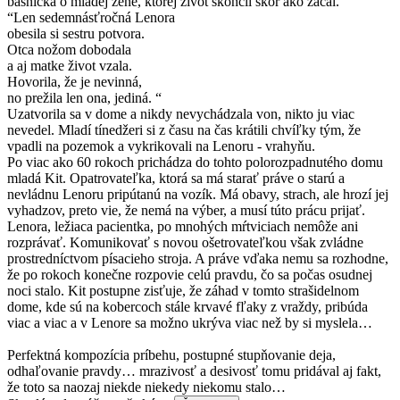
básnička o mladej žene, ktorej život skončil skôr ako začal.
“Len sedemnásťročná Lenora
obesila si sestru potvora.
Otca nožom dobodala
a aj matke život vzala.
Hovorila, že je nevinná,
no prežila len ona, jediná. “
Uzatvorila sa v dome a nikdy nevychádzala von, nikto ju viac
nevedel. Mladí tínedžeri si z času na čas krátili chvíľky tým, že
vpadli na pozemok a vykrikovali na Lenoru - vrahyňu.
Po viac ako 60 rokoch prichádza do tohto polorozpadnutého domu
mladá Kit. Opatrovateľka, ktorá sa má starať práve o starú a
nevládnu Lenoru pripútanú na vozík. Má obavy, strach, ale hrozí jej
vyhadzov, preto vie, že nemá na výber, a musí túto prácu prijať.
Lenora, ležiaca pacientka, po mnohých mŕtviciach nemôže ani
rozprávať. Komunikovať s novou ošetrovateľkou však zvládne
prostredníctvom písacieho stroja. A práve vďaka nemu sa rozhodne,
že po rokoch konečne rozpovie celú pravdu, čo sa počas osudnej
noci stalo. Kit postupne zisťuje, že záhad v tomto strašidelnom
dome, kde sú na kobercoch stále krvavé fľaky z vraždy, pribúda
viac a viac a v Lenore sa možno ukrýva viac než by si myslela…
Perfektná kompozícia príbehu, postupné stupňovanie deja,
odhaľovanie pravdy… mrazivosť a desivosť tomu pridával aj fakt,
že toto sa naozaj niekde niekedy niekomu stalo…