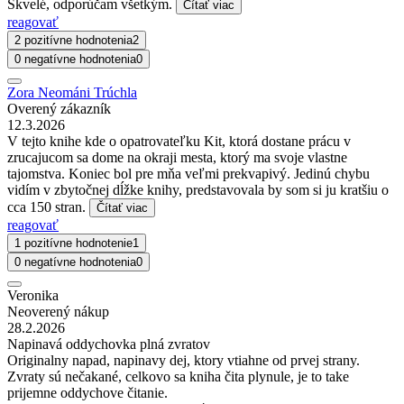
Skvelé, odporúčam všetkým.
Čítať viac
reagovať
2 pozitívne hodnotenia
2
0 negatívne hodnotenia
0
Zora Neománi Trúchla
Overený zákazník
12.3.2026
V tejto knihe kde o opatrovateľku Kit, ktorá dostane prácu v
zrucajucom sa dome na okraji mesta, ktorý ma svoje vlastne
tajomstva. Koniec bol pre mňa veľmi prekvapivý. Jedinú chybu
vidím v zbytočnej dĺžke knihy, predstavovala by som si ju kratšiu o
cca 150 stran.
Čítať viac
reagovať
1 pozitívne hodnotenie
1
0 negatívne hodnotenia
0
Veronika
Neoverený nákup
28.2.2026
Napinavá oddychovka plná zvratov
Originalny napad, napinavy dej, ktory vtiahne od prvej strany.
Zvraty sú nečakané, celkovo sa kniha čita plynule, je to take
prijemne oddychove čitanie.