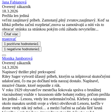
Jana Fabianová
Overený zákazník
18.3.2026
Prežila len jediná
veľmi zaujímavý príbeh. Zamotaný,plný zvratov,zaujímavý. Keď sa
klbká príbehu začnú rozplietať,znova sa zamotávajú a núti vás to
obracať stránku za stránkou pokým celú záhadu nevyriešite...
Čítať viac
reagovať
1 pozitívne hodnotenie
1
1 negatívne hodnotenie
1
Monika Jamborová
Overený zákazník
14.3.2026
Napinavý thriller plný prekvapení
Riley Sager vytvoril úžasný príbeh, ktorým sa inšpiroval skutočnými
udalosťami, čo ma po dočítaní teda naozaj dostalo. Napínavé,
mrazivé čitanie, ktoré nepustíte z rúk.
V roku 1929 obyvateľov mestečka šokovala správa o brutálnej
viacnásobnej vražde v luxusnom sídle bohatej rodiny, pričom prežila
len jediná - Lenora, vtedy len sedemnásťročná. Klebety a tajomno
okolo masakru urobili svoje a všetci obviňovali Lenoru, keďže v
dome vtedy nik iný nebol… a medzi ľuďmi sa začala šíriť krutá