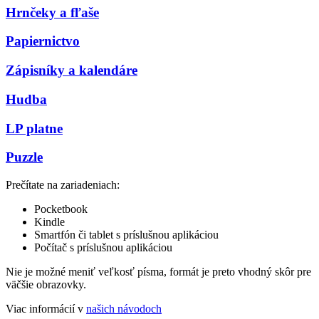
Hrnčeky a fľaše
Papiernictvo
Zápisníky a kalendáre
Hudba
LP platne
Puzzle
Prečítate na zariadeniach:
Pocketbook
Kindle
Smartfón či tablet s príslušnou aplikáciou
Počítač s príslušnou aplikáciou
Nie je možné meniť veľkosť písma, formát je preto vhodný skôr pre
väčšie obrazovky.
Viac informácií v
našich návodoch