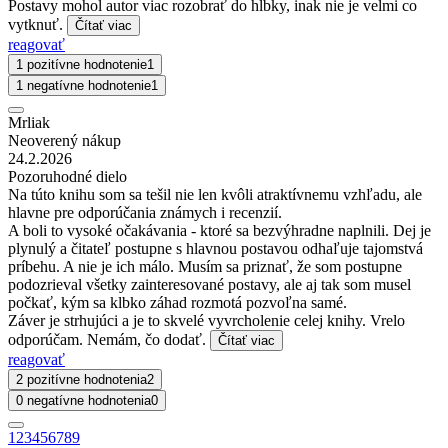
Postavy mohol autor viac rozobrať do hlbky, inak nie je velmi co
vytknuť.
Čítať viac
reagovať
1 pozitívne hodnotenie
1
1 negatívne hodnotenie
1
Mrliak
Neoverený nákup
24.2.2026
Pozoruhodné dielo
Na túto knihu som sa tešil nie len kvôli atraktívnemu vzhľadu, ale
hlavne pre odporúčania známych i recenzií.
A boli to vysoké očakávania - ktoré sa bezvýhradne naplnili. Dej je
plynulý a čitateľ postupne s hlavnou postavou odhaľuje tajomstvá
príbehu. A nie je ich málo. Musím sa priznať, že som postupne
podozrieval všetky zainteresované postavy, ale aj tak som musel
počkať, kým sa klbko záhad rozmotá pozvoľna samé.
Záver je strhujúci a je to skvelé vyvrcholenie celej knihy. Vrelo
odporúčam. Nemám, čo dodať.
Čítať viac
reagovať
2 pozitívne hodnotenia
2
0 negatívne hodnotenia
0
1
2
3
4
5
6
7
8
9