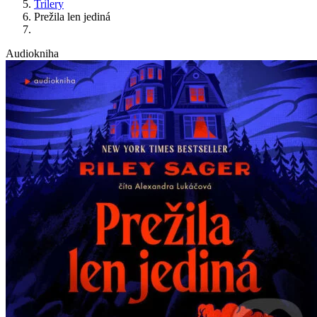
Trilery
Prežila len jediná
Audiokniha