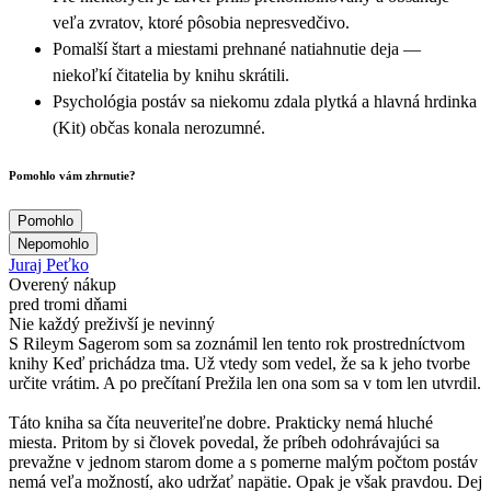
veľa zvratov, ktoré pôsobia nepresvedčivo.
Pomalší štart a miestami prehnané natiahnutie deja —
niekoľkí čitatelia by knihu skrátili.
Psychológia postáv sa niekomu zdala plytká a hlavná hrdinka
(Kit) občas konala nerozumné.
Pomohlo vám zhrnutie?
Pomohlo
Nepomohlo
Juraj Peťko
Overený nákup
pred tromi dňami
Nie každý preživší je nevinný
S Rileym Sagerom som sa zoznámil len tento rok prostredníctvom
knihy Keď prichádza tma. Už vtedy som vedel, že sa k jeho tvorbe
určite vrátim. A po prečítaní Prežila len ona som sa v tom len utvrdil.
Táto kniha sa číta neuveriteľne dobre. Prakticky nemá hluché
miesta. Pritom by si človek povedal, že príbeh odohrávajúci sa
prevažne v jednom starom dome a s pomerne malým počtom postáv
nemá veľa možností, ako udržať napätie. Opak je však pravdou. Dej