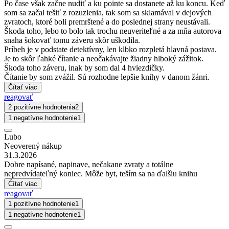
Po čase však začne nudiť a ku pointe sa dostanete až ku koncu. Keď
som sa začal tešiť z rozuzlenia, tak som sa sklamával v dejových
zvratoch, ktoré boli premrštené a do poslednej strany neustávali.
Škoda toho, lebo to bolo tak trochu neuveriteľné a za mňa autorova
snaha šokovať tomu záveru skôr uškodila.
Príbeh je v podstate detektívny, len klbko rozpletá hlavná postava.
Je to skôr ľahké čítanie a neočakávajte žiadny hlboký zážitok.
Škoda toho záveru, inak by som dal 4 hviezdičky.
Čítanie by som zvážil. Sú rozhodne lepšie knihy v danom žánri.
Čítať viac
reagovať
2 pozitívne hodnotenia
2
1 negatívne hodnotenie
1
Lubo
Neoverený nákup
31.3.2026
Dobre napísané, napinave, nečakane zvraty a totálne
nepredvídateľný koniec. Môže byt, teším sa na ďalšiu knihu
Čítať viac
reagovať
1 pozitívne hodnotenie
1
1 negatívne hodnotenie
1