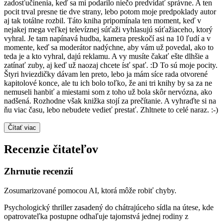
zadosťučinenia, keď sa mi podarilo niečo predvídať správne. A ten
pocit trval presne tie dve strany, lebo potom moje predpoklady autor
aj tak totálne rozbil. Táto kniha pripomínala ten moment, keď v
nejakej mega veľkej televíznej súťaži vyhlasujú súťažiaceho, ktorý
vyhral. Je tam napínavá hudba, kamera preskočí asi na 10 ľudí a v
momente, keď sa moderátor nadýchne, aby vám už povedal, ako to
teda je a kto vyhral, dajú reklamu. A vy musíte čakať ešte dlhšie a
zatínať zuby, aj keď už naozaj chcete ísť spať. :D To sú moje pocity.
Štyri hviezdičky dávam len preto, lebo ja mám síce rada otvorené
kapitolové konce, ale tu ich bolo toľko, že ani tri knihy by sa za ne
nemuseli hanbiť a miestami som z toho už bola skôr nervózna, ako
nadšená. Rozhodne však knižka stojí za prečítanie. A vyhraďte si na
ňu viac času, lebo nebudete vedieť prestať. Zhltnete to celé naraz. :-)
Čítať viac
Recenzie čitateľov
Zhrnutie recenzií
Zosumarizované pomocou AI, ktorá môže robiť chyby.
Psychologický thriller zasadený do chátrajúceho sídla na útese, kde
opatrovateľka postupne odhaľuje tajomstvá jednej rodiny z