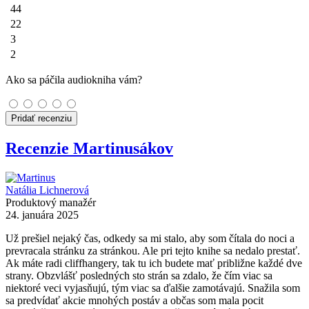
44
22
3
2
Ako sa páčila audiokniha vám?
Pridať recenziu
Recenzie Martinusákov
Natália Lichnerová
Produktový manažér
24. januára 2025
Už prešiel nejaký čas, odkedy sa mi stalo, aby som čítala do noci a
prevracala stránku za stránkou. Ale pri tejto knihe sa nedalo prestať.
Ak máte radi cliffhangery, tak tu ich budete mať približne každé dve
strany. Obzvlášť posledných sto strán sa zdalo, že čím viac sa
niektoré veci vyjasňujú, tým viac sa ďalšie zamotávajú. Snažila som
sa predvídať akcie mnohých postáv a občas som mala pocit