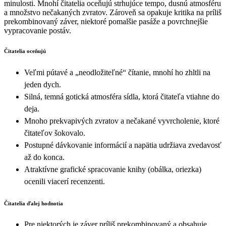
minulosti. Mnohí čitatelia oceňujú strhujúce tempo, dusnú atmosféru
a množstvo nečakaných zvratov. Zároveň sa opakuje kritika na príliš
prekombinovaný záver, niektoré pomalšie pasáže a povrchnejšie
vypracovanie postáv.
Čitatelia oceňujú
Veľmi pútavé a „neodložiteľné“ čítanie, mnohí ho zhltli na
jeden dych.
Silná, temná gotická atmosféra sídla, ktorá čitateľa vtiahne do
deja.
Mnoho prekvapivých zvratov a nečakané vyvrcholenie, ktoré
čitateľov šokovalo.
Postupné dávkovanie informácií a napätia udržiava zvedavosť
až do konca.
Atraktívne grafické spracovanie knihy (obálka, oriezka)
ocenili viacerí recenzenti.
Čitatelia ďalej hodnotia
Pre niektorých je záver príliš prekombinovaný a obsahuje