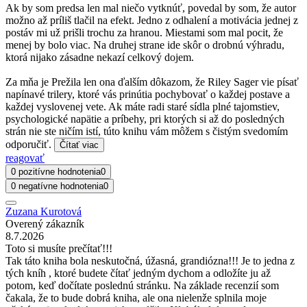
Ak by som predsa len mal niečo vytknúť, povedal by som, že autor
možno až príliš tlačil na efekt. Jedno z odhalení a motivácia jednej z
postáv mi už prišli trochu za hranou. Miestami som mal pocit, že
menej by bolo viac. Na druhej strane ide skôr o drobnú výhradu,
ktorá nijako zásadne nekazí celkový dojem.
Za mňa je Prežila len ona ďalším dôkazom, že Riley Sager vie písať
napínavé trilery, ktoré vás prinútia pochybovať o každej postave a
každej vyslovenej vete. Ak máte radi staré sídla plné tajomstiev,
psychologické napätie a príbehy, pri ktorých si až do posledných
strán nie ste ničím istí, túto knihu vám môžem s čistým svedomím
odporučiť.
Čítať viac
reagovať
0 pozitívne hodnotenia
0
0 negatívne hodnotenia
0
Zuzana Kurotová
Overený zákazník
8.7.2026
Toto si musíte prečítať!!!
Tak táto kniha bola neskutočná, úžasná, grandiózna!!! Je to jedna z
tých kníh , ktoré budete čítať jedným dychom a odložíte ju až
potom, keď dočítate poslednú stránku. Na základe recenzií som
čakala, že to bude dobrá kniha, ale ona nielenže splnila moje