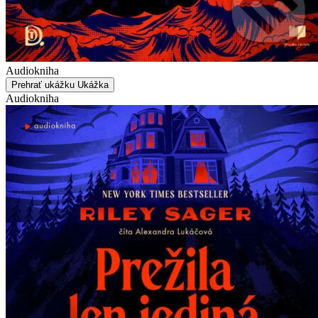
Audiokniha
Prehrať ukážku
Ukážka
Audiokniha