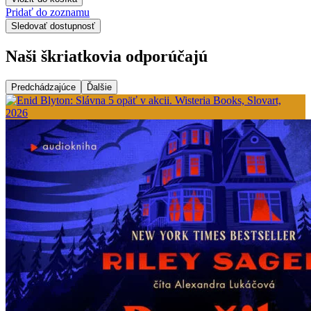
Pridať do zoznamu
Sledovať dostupnosť
Naši škriatkovia odporúčajú
Predchádzajúce
Ďalšie