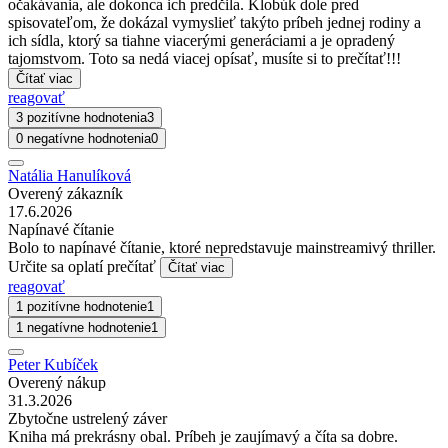
očakávania, ale dokonca ich predčila. Klobúk dole pred
spisovateľom, že dokázal vymyslieť takýto príbeh jednej rodiny a
ich sídla, ktorý sa tiahne viacerými generáciami a je opradený
tajomstvom. Toto sa nedá viacej opísať, musíte si to prečítať!!!
Čítať viac
reagovať
3 pozitívne hodnotenia
3
0 negatívne hodnotenia
0
Natália Hanulíková
Overený zákazník
17.6.2026
Napínavé čítanie
Bolo to napínavé čítanie, ktoré nepredstavuje mainstreamivý thriller.
Určite sa oplatí prečítať
Čítať viac
reagovať
1 pozitívne hodnotenie
1
1 negatívne hodnotenie
1
Peter Kubíček
Overený nákup
31.3.2026
Zbytočne ustrelený záver
Kniha má prekrásny obal. Príbeh je zaujímavý a číta sa dobre.