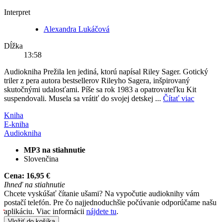
Interpret
Alexandra Lukáčová
Dĺžka
13:58
Audiokniha Prežila len jediná, ktorú napísal Riley Sager. Gotický
triler z pera autora bestsellerov Rileyho Sagera, inšpirovaný
skutočnými udalosťami. Píše sa rok 1983 a opatrovateľku Kit
suspendovali. Musela sa vrátiť do svojej detskej ...
Čítať viac
Kniha
E-kniha
Audiokniha
MP3 na stiahnutie
Slovenčina
Cena:
16,95 €
Ihneď na stiahnutie
Chcete vyskúšať čítanie ušami? Na vypočutie audioknihy vám
postačí telefón. Pre čo najjednoduchšie počúvanie odporúčame našu
aplikáciu. Viac informácii
nájdete tu
.
Vložiť do košíka