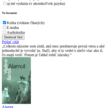
aj iné vydania (v akomkoľvek jazyku)
Vo formáte
Kniha (vrátane čítaných)
E-kniha
Audiokniha
Sledovať titul
Pridať citát
Celkom názorne som zistil, akú moc predstavuje pevná viera a aké
jednoduché je vyvolať ju. Stačí, aby si ty vedel o niečo viac ako tí,
čo majú veriť. Potom je ľahké robiť zázraky.
Alamut