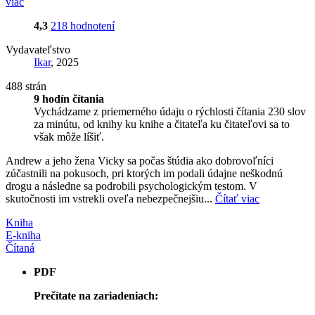
viac
4,3
218 hodnotení
Vydavateľstvo
Ikar
, 2025
488 strán
9 hodín čítania
Vychádzame z priemerného údaju o rýchlosti čítania 230 slov
za minútu, od knihy ku knihe a čitateľa ku čitateľovi sa to
však môže líšiť.
Andrew a jeho žena Vicky sa počas štúdia ako dobrovoľníci
zúčastnili na pokusoch, pri ktorých im podali údajne neškodnú
drogu a následne sa podrobili psychologickým testom. V
skutočnosti im vstrekli oveľa nebezpečnejšiu...
Čítať viac
Kniha
E-kniha
Čítaná
PDF
Prečítate na zariadeniach: