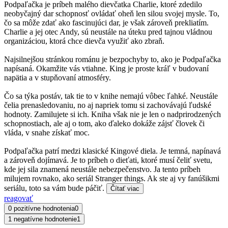
Podpaľačka je príbeh malého dievčatka Charlie, ktoré zdedilo
neobyčajný dar schopnosť ovládať oheň len silou svojej mysle. To,
čo sa môže zdať ako fascinujúci dar, je však zároveň prekliatím.
Charlie a jej otec Andy, sú neustále na úteku pred tajnou vládnou
organizáciou, ktorá chce dievča využiť ako zbraň.
Najsilnejšou stránkou románu je bezpochyby to, ako je Podpaľačka
napísaná. Okamžite vás vtiahne. King je proste kráľ v budovaní
napätia a v stupňovaní atmosféry.
Čo sa týka postáv, tak tie to v knihe nemajú vôbec ľahké. Neustále
čelia prenasledovaniu, no aj napriek tomu si zachovávajú ľudské
hodnoty. Zamilujete si ich. Kniha však nie je len o nadprirodzených
schopnostiach, ale aj o tom, ako ďaleko dokáže zájsť človek či
vláda, v snahe získať moc.
Podpaľačka patrí medzi klasické Kingové diela. Je temná, napínavá
a zároveň dojímavá. Je to príbeh o dieťati, ktoré musí čeliť svetu,
kde jej sila znamená neustále nebezpečenstvo. Ja tento príbeh
milujem rovnako, ako seriál Stranger things. Ak ste aj vy fanúšikmi
seriálu, toto sa vám bude páčiť.
Čítať viac
reagovať
0 pozitívne hodnotenia
0
1 negatívne hodnotenie
1