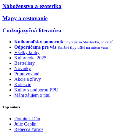
Náboženstvo a ezoterika
Mapy a cestovanie
Cudzojazyčná literatúra
Knihomoľský pomocník
Spýtajte sa Sherlocka, čo čítať
Odporúčame pre vás
Knižné tipy ušité na mieru vám
Všetky knihy
Knihy roka 2025
Bestsellery
Novinky
Pripravované
Akcie a zľavy
Kolekcie
Knihy s podporou FPU
Mám záujem o titul
Top autori
Dominik Dán
Julie Caplin
Rebecca Yarros