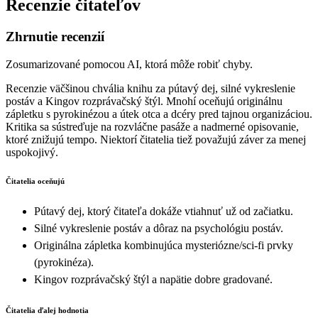
Recenzie čitateľov
Zhrnutie recenzií
Zosumarizované pomocou AI, ktorá môže robiť chyby.
Recenzie väčšinou chvália knihu za pútavý dej, silné vykreslenie
postáv a Kingov rozprávačský štýl. Mnohí oceňujú originálnu
zápletku s pyrokinézou a útek otca a dcéry pred tajnou organizáciou.
Kritika sa sústreďuje na rozvláčne pasáže a nadmerné opisovanie,
ktoré znižujú tempo. Niektorí čitatelia tiež považujú záver za menej
uspokojivý.
Čitatelia oceňujú
Pútavý dej, ktorý čitateľa dokáže vtiahnuť už od začiatku.
Silné vykreslenie postáv a dôraz na psychológiu postáv.
Originálna zápletka kombinujúca mysteriózne/sci‑fi prvky
(pyrokinéza).
Kingov rozprávačský štýl a napätie dobre gradované.
Čitatelia ďalej hodnotia