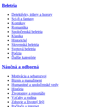
Beletria
Detektívky, trilery a horory
Sci-fi a fantasy
Komiksy
Romantika
Spoločenská beletria
Klasika
Historické
Slovenská beletria
Svetová beletria
Poézia
Ďalšie kategórie
Náučná a odborná
Motivácia a sebarozvoj
Biznis a manažment
Humanitné a spoločenské vedy
História
Životopisy a reportáže
Vzťahy a rodina
Zdravie a životný štýl
Počítače a internet