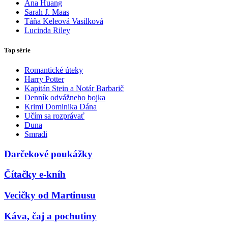
Ana Huang
Sarah J. Maas
Táňa Keleová Vasilková
Lucinda Riley
Top série
Romantické úteky
Harry Potter
Kapitán Stein a Notár Barbarič
Denník odvážneho bojka
Krimi Dominika Dána
Učím sa rozprávať
Duna
Smradi
Darčekové poukážky
Čítačky e-kníh
Vecičky od Martinusu
Káva, čaj a pochutiny