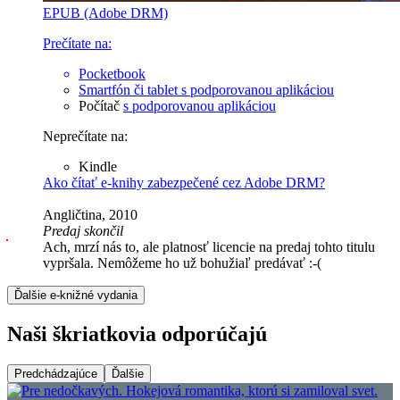
EPUB (Adobe DRM)
Prečítate na:
Pocketbook
Smartfón či tablet
s podporovanou aplikáciou
Počítač
s podporovanou aplikáciou
Neprečítate na:
Kindle
Ako čítať e-knihy zabezpečené cez Adobe DRM?
Angličtina, 2010
Predaj skončil
Ach, mrzí nás to, ale platnosť licencie na predaj tohto titulu
vypršala. Nemôžeme ho už bohužiaľ predávať :-(
Ďalšie e-knižné vydania
Naši škriatkovia odporúčajú
Predchádzajúce
Ďalšie