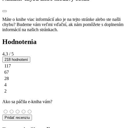
Máte o knihe viac informácií ako je na tejto stránke alebo ste našli
chybu? Budeme vám veľmi vďační, ak nám pomôžete s doplnením
informácií na našich stránkach.
Hodnotenia
4,3
/ 5
218 hodnotení
117
67
28
4
2
Ako sa páčila e-kniha vám?
Pridať recenziu