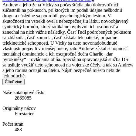
Andrew a jeho žena Vicky sa počas štúdia ako dobrovoľníci
zúčastnili na pokusoch, pri ktorých im podali údajne neškodnú
drogu a následne sa podrobili psychologickým testom. V
skutočnosti im vstrekli oveľa nebezpečnejšiu látku, novoobjavený
syntetický hormón, ktorý radikálne ovplyvnil ich osobnosť a
zanechal na nich vážne následky. Časť ľudí podrobených pokusom
sa zbláznila, časť zomrela, časť získala telepatické, prípadne
telekinetické schopnosti. U Vicky sa tieto novonadobudnuté
vlastnosti prejavili v menšej miere, zato Andrew získal schopnosť
mentálnej dominancie a ich osemročná dcéra Charlie „dar
pyrokinézy“ – ovládania ohňa. Špeciálna spravodajská služba DSI
sa usiluje využiť tieto schopnosti na vojenské účely, a tak sa Andrew
a jeho rodina ocitajú na úteku. Nájsť bezpečné miesto nebude
jednoduché.
Čítať viac
Naše katalógové číslo
2869085
Originálny názov
Firestarter
Počet strán
488