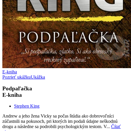
E-kniha
Pozrieť ukážku
Ukážka
Podpaľačka
E-kniha
Stephen King
Andrew a jeho žena Vicky sa počas štúdia ako dobrovoľníci
zúčastnili na pokusoch, pri ktorých im podali údajne neškodnú
drogu a následne sa podrobili psychologickým testom. V...
Čítať