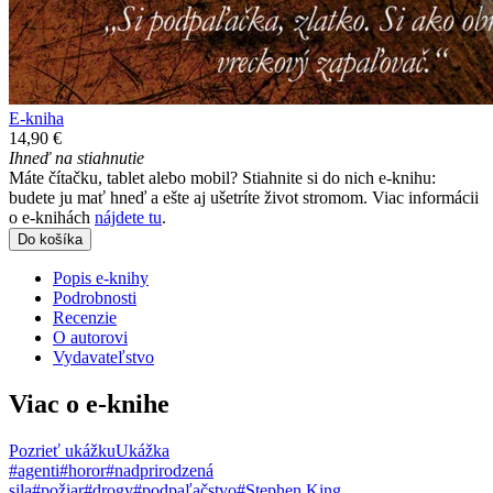
E-kniha
14,90 €
Ihneď na stiahnutie
Máte čítačku, tablet alebo mobil? Stiahnite si do nich e-knihu:
budete ju mať hneď a ešte aj ušetríte život stromom. Viac informácii
o e-knihách
nájdete tu
.
Do košíka
Popis e-knihy
Podrobnosti
Recenzie
O autorovi
Vydavateľstvo
Viac o e-knihe
Pozrieť ukážku
Ukážka
#agenti
#horor
#nadprirodzená
sila
#požiar
#drogy
#podpaľačstvo
#Stephen King