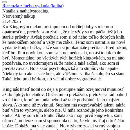
Recenzia z iného vydania (kniha)
Natália z nathalysreading
Neoverený nákup
21.4.2025
Ku Kingovým dielam pristupujem od určitej doby s miernou
opatrnosťou, pretože som zistila, že nie vždy sa mi páčia tiež jeho
staršie príbehy. Avšak prečítala som si od neho toľko dobrých kníh,
že nedokážem odolať a vždy ma zláka. Teraz som natrafila na nové
vydanie Podpaľačky, takže som si ju okamžite prečítala. Pred rokmi,
keď bol film novinkou, som sa k nej nedostala, no asi to tak malo
byť. Momentálne, po všetkých tých horších kingovkách, sa mi táto
pozdávala, no uvedomujem si, že nebola taká akčná, ako som si
predstavovala. Bola skôr psychologická a to stupňovalo napätie.
Niekedy tam akcia síce bola, ale väčšinou sa iba čakalo, čo sa stane.
Také ticho pred búrkou, no veľmi dobre vygradované.
King nás hneď hodil do deja a postupne nám ozrejmoval minulosť
až do úplných detailov. Občas mi to prekážalo, pretože sa rád bahnil
vo faktoch, ktoré pre mňa neboli až také podstatné. Je to majster
slova. Ako sme už zvyknutí, Stephen má rozprávačský talent, takže
buď vám to vyhovuje, alebo nie. U mňa rozhoduje jeho konkrétna
kniha. Ak by som túto knihu čítala ako moju prvú kingovku, som
očarená, no teraz som si spomenula na to, že vie písať aj o trošíčku
lepšie. Dokáže ma viac zaujať. No v závere zostal verný svojmu