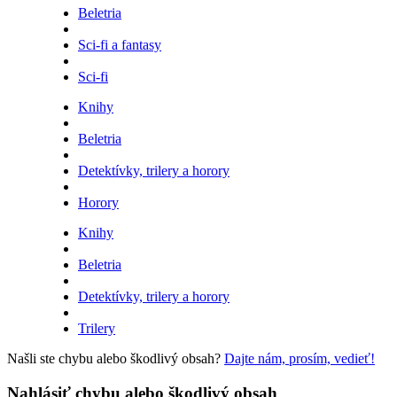
Beletria
Sci-fi a fantasy
Sci-fi
Knihy
Beletria
Detektívky, trilery a horory
Horory
Knihy
Beletria
Detektívky, trilery a horory
Trilery
Našli ste chybu alebo škodlivý obsah?
Dajte nám, prosím, vedieť!
Nahlásiť chybu alebo škodlivý obsah