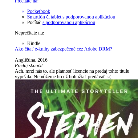
Prečítate na:
Pocketbook
Smartfón či tablet
s podporovanou aplikáciou
Počítač
s podporovanou aplikáciou
Neprečítate na:
Kindle
Ako čítať e-knihy zabezpečené cez Adobe DRM?
Angličtina, 2016
Predaj skončil
Ach, mrzí nás to, ale platnosť licencie na predaj tohto titulu
vypršala. Nemôžeme ho už bohužiaľ predávať :-(