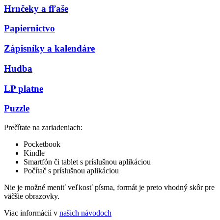
Hrnčeky a fľaše
Papiernictvo
Zápisníky a kalendáre
Hudba
LP platne
Puzzle
Prečítate na zariadeniach:
Pocketbook
Kindle
Smartfón či tablet s príslušnou aplikáciou
Počítač s príslušnou aplikáciou
Nie je možné meniť veľkosť písma, formát je preto vhodný skôr pre
väčšie obrazovky.
Viac informácií v
našich návodoch