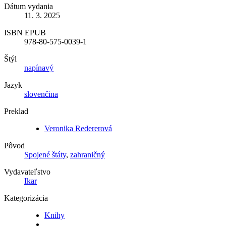
Dátum vydania
11. 3. 2025
ISBN EPUB
978-80-575-0039-1
Štýl
napínavý
Jazyk
slovenčina
Preklad
Veronika Redererová
Pôvod
Spojené štáty
,
zahraničný
Vydavateľstvo
Ikar
Kategorizácia
Knihy