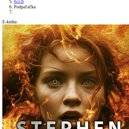
Sci-fi
Podpaľačka
E-kniha