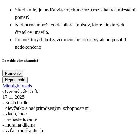
Stred knihy je podľa viacerých recenzií rozťahaný a miestami
pomalý.
Nadmerné množstvo detailov a opisov, ktoré niektorých
čitateľov unavilo.
Pre niektorých bol záver menej uspokojivý alebo pôsobil
nedokončeno.
Pomohlo vám zhrnutie?
Pomohlo
Nepomohlo
Midnight reads
Overený zákazník
17.11.2025
- Sci-fi thriller
- dievčatko s nadprirodzenými schopnostami
- vláda, moc
- prenasledovanie
- morálna dilema
- vzťah rodič a dieťa