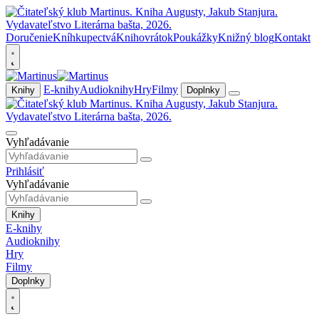
Doručenie
Kníhkupectvá
Knihovrátok
Poukážky
Knižný blog
Kontakt
E-knihy
Audioknihy
Hry
Filmy
Knihy
Doplnky
Vyhľadávanie
Prihlásiť
Vyhľadávanie
Knihy
E-knihy
Audioknihy
Hry
Filmy
Doplnky