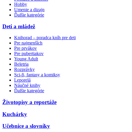
Hobby
Umenie a dizajn
Ďalšie kategórie
Deti a mládež
Knihorad – poradca kníh pre deti
Pre najmenších
Pre prvákov
Pre pubertiakov
Young Adult
Beletria
Rozprávky
Sci-fi, fantasy a komiksy
Leporelá
Náučné knihy
Ďalšie kategórie
Životopisy a reportáže
Kuchárky
Učebnice a slovníky