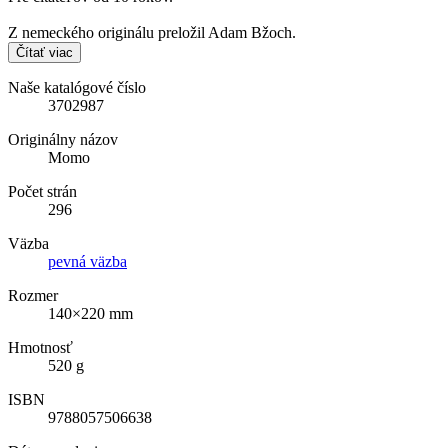
Z nemeckého originálu preložil Adam Bžoch.
Čítať viac
Naše katalógové číslo
3702987
Originálny názov
Momo
Počet strán
296
Väzba
pevná väzba
Rozmer
140×220 mm
Hmotnosť
520 g
ISBN
9788057506638