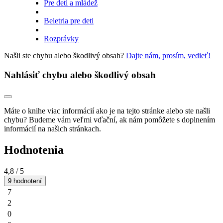
Pre deti a mládež
Beletria pre deti
Rozprávky
Našli ste chybu alebo škodlivý obsah?
Dajte nám, prosím, vedieť!
Nahlásiť chybu alebo škodlivý obsah
Máte o knihe viac informácií ako je na tejto stránke alebo ste našli
chybu? Budeme vám veľmi vďační, ak nám pomôžete s doplnením
informácií na našich stránkach.
Hodnotenia
4,8
/ 5
9 hodnotení
7
2
0