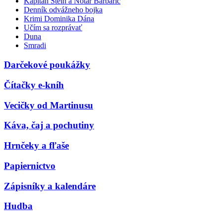
Kapitán Stein a Notár Barbarič
Denník odvážneho bojka
Krimi Dominika Dána
Učím sa rozprávať
Duna
Smradi
Darčekové poukážky
Čítačky e-kníh
Vecičky od Martinusu
Káva, čaj a pochutiny
Hrnčeky a fľaše
Papiernictvo
Zápisníky a kalendáre
Hudba