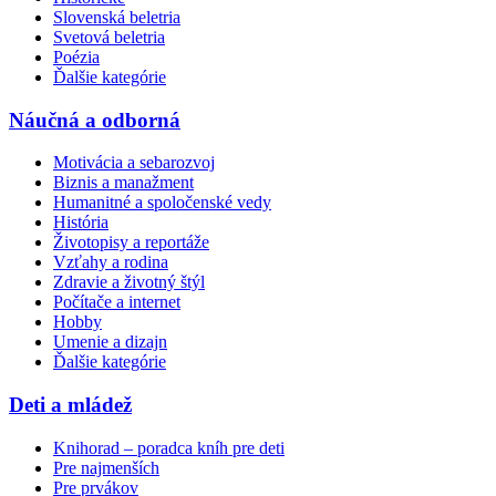
Slovenská beletria
Svetová beletria
Poézia
Ďalšie kategórie
Náučná a odborná
Motivácia a sebarozvoj
Biznis a manažment
Humanitné a spoločenské vedy
História
Životopisy a reportáže
Vzťahy a rodina
Zdravie a životný štýl
Počítače a internet
Hobby
Umenie a dizajn
Ďalšie kategórie
Deti a mládež
Knihorad – poradca kníh pre deti
Pre najmenších
Pre prvákov