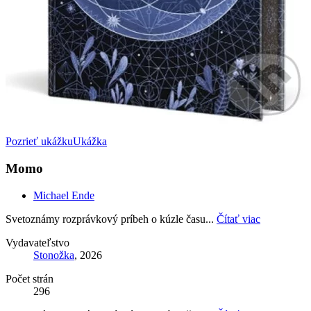
Pozrieť ukážku
Ukážka
Momo
Michael Ende
Svetoznámy rozprávkový príbeh o kúzle času...
Čítať viac
Vydavateľstvo
Stonožka
, 2026
Počet strán
296