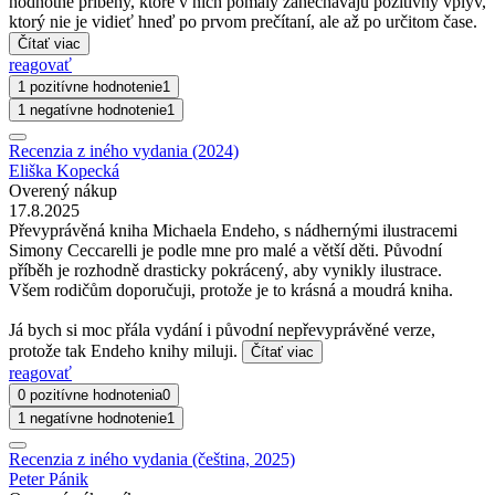
hodnotné príbehy, ktoré v nich pomaly zanechávajú pozitívny vplyv,
ktorý nie je vidieť hneď po prvom prečítaní, ale až po určitom čase.
Čítať viac
reagovať
1 pozitívne hodnotenie
1
1 negatívne hodnotenie
1
Recenzia z iného vydania (2024)
Eliška Kopecká
Overený nákup
17.8.2025
Převyprávěná kniha Michaela Endeho, s nádhernými ilustracemi
Simony Ceccarelli je podle mne pro malé a větší děti. Původní
příběh je rozhodně drasticky pokrácený, aby vynikly ilustrace.
Všem rodičům doporučuji, protože je to krásná a moudrá kniha.
Já bych si moc přála vydání i původní nepřevyprávěné verze,
protože tak Endeho knihy miluji.
Čítať viac
reagovať
0 pozitívne hodnotenia
0
1 negatívne hodnotenie
1
Recenzia z iného vydania (čeština, 2025)
Peter Pánik