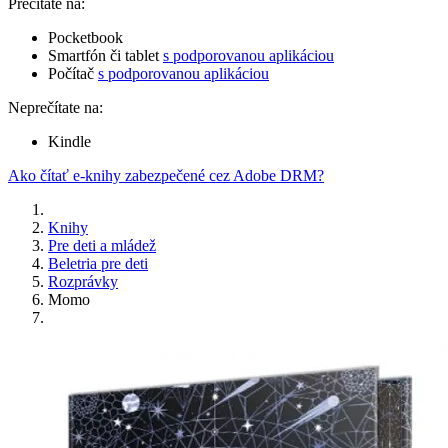
Prečítate na:
Pocketbook
Smartfón či tablet
s podporovanou aplikáciou
Počítač
s podporovanou aplikáciou
Neprečítate na:
Kindle
Ako čítať e-knihy zabezpečené cez Adobe DRM?
Knihy
Pre deti a mládež
Beletria pre deti
Rozprávky
Momo