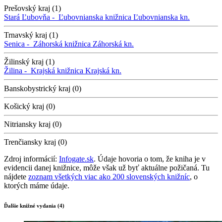
Prešovský kraj (1)
Stará Ľubovňa -
Ľubovnianska knižnica
Ľubovnianska kn.
Trnavský kraj (1)
Senica -
Záhorská knižnica
Záhorská kn.
Žilinský kraj (1)
Žilina -
Krajská knižnica
Krajská kn.
Banskobystrický kraj (0)
Košický kraj (0)
Nitriansky kraj (0)
Trenčiansky kraj (0)
Zdroj informácií:
Infogate.sk
. Údaje hovoria o tom, že kniha je v
evidencii danej knižnice, môže však už byť aktuálne požičaná. Tu
nájdete
zoznam všetkých viac ako 200 slovenských knižníc
, o
ktorých máme údaje.
Ďalšie knižné vydania (4)