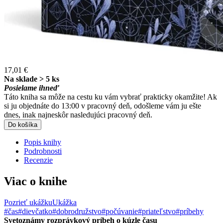
17,01 €
Na sklade > 5 ks
Posielame ihneď
Táto kniha sa môže na cestu ku vám vybrať prakticky okamžite! Ak
si ju objednáte do 13:00 v pracovný deň, odošleme vám ju ešte
dnes, inak najneskôr nasledujúci pracovný deň.
Do košíka
Popis knihy
Podrobnosti
Recenzie
Viac o knihe
Pozrieť ukážku
Ukážka
#čas
#dievčatko
#dobrodružstvo
#počúvanie
#priateľstvo
#príbehy
Svetoznámy rozprávkový príbeh o kúzle času