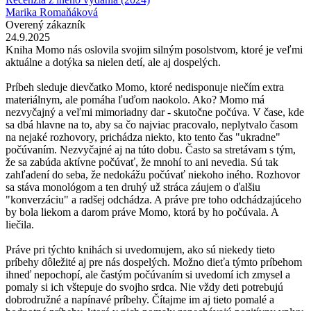
Marika Romaňáková
Overený zákazník
24.9.2025
Kniha Momo nás oslovila svojim silným posolstvom, ktoré je veľmi
aktuálne a dotýka sa nielen detí, ale aj dospelých.
Príbeh sleduje dievčatko Momo, ktoré nedisponuje niečím extra
materiálnym, ale pomáha ľuďom naokolo. Ako? Momo má
nezvyčajný a veľmi mimoriadny dar - skutočne počúva. V čase, kde
sa dbá hlavne na to, aby sa čo najviac pracovalo, neplytvalo časom
na nejaké rozhovory, prichádza niekto, kto tento čas "ukradne"
počúvaním. Nezvyčajné aj na túto dobu. Často sa stretávam s tým,
že sa zabúda aktívne počúvať, že mnohí to ani nevedia. Sú tak
zahľadení do seba, že nedokážu počúvať niekoho iného. Rozhovor
sa stáva monológom a ten druhý už stráca záujem o ďalšiu
"konverzáciu" a radšej odchádza. A práve pre toho odchádzajúceho
by bola liekom a darom práve Momo, ktorá by ho počúvala. A
liečila.
Práve pri týchto knihách si uvedomujem, ako sú niekedy tieto
príbehy dôležité aj pre nás dospelých. Možno dieťa týmto príbehom
ihneď nepochopí, ale častým počúvaním si uvedomí ich zmysel a
pomaly si ich vštepuje do svojho srdca. Nie vždy deti potrebujú
dobrodružné a napínavé príbehy. Čítajme im aj tieto pomalé a