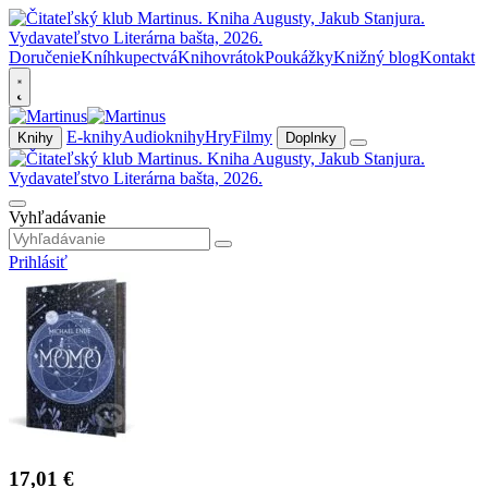
Doručenie
Kníhkupectvá
Knihovrátok
Poukážky
Knižný blog
Kontakt
E-knihy
Audioknihy
Hry
Filmy
Knihy
Doplnky
Vyhľadávanie
Prihlásiť
17,01 €