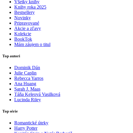
Všetky knihy
Knihy roka 2025
Bestsellery
Novinky
Pripravované
Akcie a zľavy
Kolekcie
BookTok
Mám záujem o titul
Top autori
Dominik Dán
Julie Caplin
Rebecca Yarros
Ana Huang
Sarah J. Maas
Táňa Keleová Vasilková
Lucinda Riley
Top série
Romantické úteky
Harry Potter