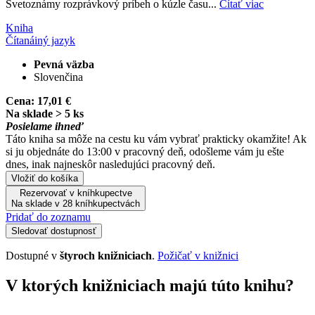
Svetoznámy rozprávkový príbeh o kúzle času...
Čítať viac
Kniha
Čítaná
iný jazyk
Pevná väzba
Slovenčina
Cena:
17,01 €
Na sklade > 5 ks
Posielame ihneď
Táto kniha sa môže na cestu ku vám vybrať prakticky okamžite! Ak
si ju objednáte do 13:00 v pracovný deň, odošleme vám ju ešte
dnes, inak najneskôr nasledujúci pracovný deň.
Vložiť do košíka
Rezervovať v kníhkupectve
Na sklade v 28 kníhkupectvách
Pridať do zoznamu
Sledovať dostupnosť
Dostupné v
štyroch knižniciach
.
Požičať v knižnici
V ktorých knižniciach majú túto knihu?