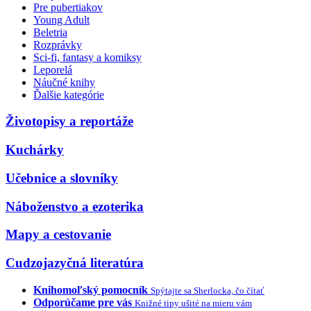
Pre pubertiakov
Young Adult
Beletria
Rozprávky
Sci-fi, fantasy a komiksy
Leporelá
Náučné knihy
Ďalšie kategórie
Životopisy a reportáže
Kuchárky
Učebnice a slovníky
Náboženstvo a ezoterika
Mapy a cestovanie
Cudzojazyčná literatúra
Knihomoľský pomocník
Spýtajte sa Sherlocka, čo čítať
Odporúčame pre vás
Knižné tipy ušité na mieru vám