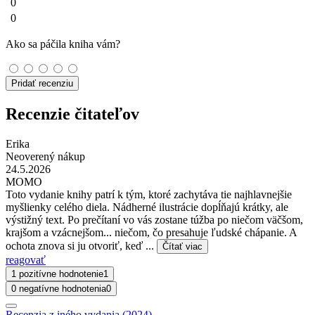
0
0
Ako sa páčila kniha vám?
Pridať recenziu
Recenzie čitateľov
Erika
Neoverený nákup
24.5.2026
MOMO
Toto vydanie knihy patrí k tým, ktoré zachytáva tie najhlavnejšie
myšlienky celého diela. Nádherné ilustrácie dopĺňajú krátky, ale
výstižný text. Po prečítaní vo vás zostane túžba po niečom väčšom,
krajšom a vzácnejšom... niečom, čo presahuje ľudské chápanie. A
ochota znova si ju otvoriť, keď ...
Čítať viac
reagovať
1 pozitívne hodnotenie
1
0 negatívne hodnotenia
0
Recenzia z iného vydania (2024)