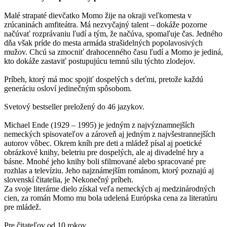
Malé strapaté dievčatko Momo žije na okraji veľkomesta v
zrúcaninách amfiteátra. Má nezvyčajný talent – dokáže pozorne
načúvať rozprávaniu ľudí a tým, že načúva, spomaľuje čas. Jedného
dňa však príde do mesta armáda strašidelných popolavosivých
mužov. Chcú sa zmocniť drahocenného času ľudí a Momo je jediná,
kto dokáže zastaviť postupujúcu temnú silu týchto zlodejov.
Príbeh, ktorý má moc spojiť dospelých s deťmi, pretože každú
generáciu osloví jedinečným spôsobom.
Svetový bestseller preložený do 46 jazykov.
Michael Ende (1929 – 1995) je jedným z najvýznamnejších
nemeckých spisovateľov a zároveň aj jedným z najvšestrannejších
autorov vôbec. Okrem kníh pre deti a mládež písal aj poetické
obrázkové knihy, beletriu pre dospelých, ale aj divadelné hry a
básne. Mnohé jeho knihy boli sfilmované alebo spracované pre
rozhlas a televíziu. Jeho najznámejším románom, ktorý poznajú aj
slovenskí čitatelia, je Nekonečný príbeh.
Za svoje literárne dielo získal veľa nemeckých aj medzinárodných
cien, za román Momo mu bola udelená Európska cena za literatúru
pre mládež.
Pre čitateľov od 10 rokov.