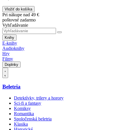
Vložiť do košíka
Pri nákupe nad 49 €
poštovné zadarmo
Vyhľadávanie
Knihy
E-knihy
Audioknihy
Hry
Filmy
Doplnky
Beletria
Detektívky, trilery a horory
Sci-fi a fantasy
Komiksy
Romantika
Spoločenská beletria
Klasika
Historické