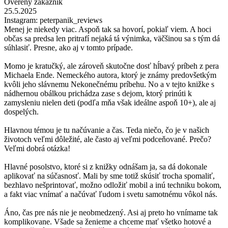
Overený zákazník
25.5.2025
Instagram: peterpanik_reviews
Menej je niekedy viac. Aspoň tak sa hovorí, pokiaľ viem. A hoci
občas sa predsa len pritrafí nejaká tá výnimka, väčšinou sa s tým dá
súhlasiť. Presne, ako aj v tomto prípade.
Momo je kratučký, ale zároveň skutočne dosť hĺbavý príbeh z pera
Michaela Ende. Nemeckého autora, ktorý je známy predovšetkým
kvôli jeho slávnemu Nekonečnému príbehu. No a v tejto knižke s
nádhernou obálkou prichádza zase s dejom, ktorý prinúti k
zamysleniu nielen deti (podľa mňa však ideálne aspoň 10+), ale aj
dospelých.
Hlavnou témou je tu načúvanie a čas. Teda niečo, čo je v našich
životoch veľmi dôležité, ale často aj veľmi podceňované. Prečo?
Veľmi dobrá otázka!
Hlavné posolstvo, ktoré si z knižky odnášam ja, sa dá dokonale
aplikovať na súčasnosť. Mali by sme totiž skúsiť trocha spomaliť,
bezhlavo nešprintovať, možno odložiť mobil a inú techniku bokom,
a fakt viac vnímať a načúvať ľudom i svetu samotnému vôkol nás.
Áno, čas pre nás nie je neobmedzený. Asi aj preto ho vnímame tak
komplikovane. Všade sa ženieme a chceme mať všetko hotové a