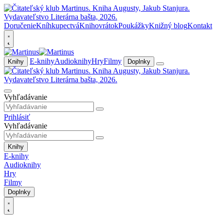
Doručenie
Kníhkupectvá
Knihovrátok
Poukážky
Knižný blog
Kontakt
E-knihy
Audioknihy
Hry
Filmy
Knihy
Doplnky
Vyhľadávanie
Prihlásiť
Vyhľadávanie
Knihy
E-knihy
Audioknihy
Hry
Filmy
Doplnky