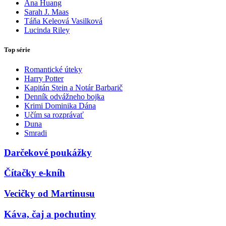
Ana Huang
Sarah J. Maas
Táňa Keleová Vasilková
Lucinda Riley
Top série
Romantické úteky
Harry Potter
Kapitán Stein a Notár Barbarič
Denník odvážneho bojka
Krimi Dominika Dána
Učím sa rozprávať
Duna
Smradi
Darčekové poukážky
Čítačky e-kníh
Vecičky od Martinusu
Káva, čaj a pochutiny