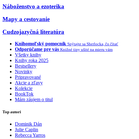
Náboženstvo a ezoterika
Mapy a cestovanie
Cudzojazyčná literatúra
Knihomoľský pomocník
Spýtajte sa Sherlocka, čo čítať
Odporúčame pre vás
Knižné tipy ušité na mieru vám
Všetky knihy
Knihy roka 2025
Bestsellery
Novinky
Pripravované
Akcie a zľavy
Kolekcie
BookTok
Mám záujem o titul
Top autori
Dominik Dán
Julie Caplin
Rebecca Yarros