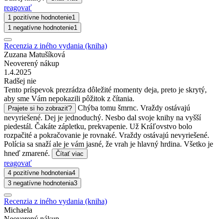
reagovať
1 pozitívne hodnotenie
1
1 negatívne hodnotenie
1
Recenzia z iného vydania (kniha)
Zuzana Matušíková
Neoverený nákup
1.4.2025
Radšej nie
Tento príspevok prezrádza dôležité momenty deja, preto je skrytý,
aby sme Vám nepokazili pôžitok z čítania.
Chýba tomu šmrnc. Vraždy ostávajú
Prajete si ho zobraziť?
nevyriešené. Dej je jednoduchý. Nesbo dal svoje knihy na vyšší
piedestál. Čakáte zápletku, prekvapenie. Už Kráľovstvo bolo
rozpačité a pokračovanie je rovnaké. Vraždy ostávajú nevyriešené.
Polícia sa snaží ale je vám jasné, že vrah je hlavný hrdina. Všetko je
hneď zmarené.
Čítať viac
reagovať
4 pozitívne hodnotenia
4
3 negatívne hodnotenia
3
Recenzia z iného vydania (kniha)
Michaela
Neoverený nákup