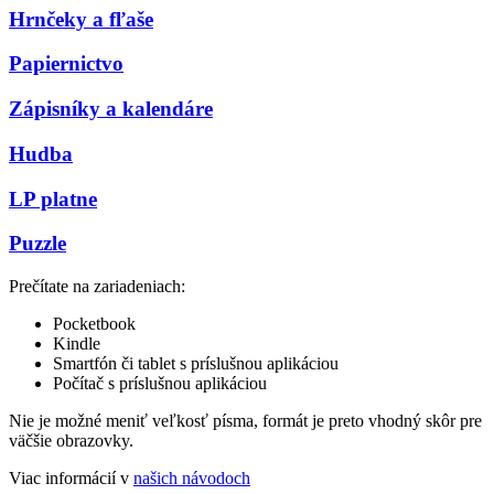
Hrnčeky a fľaše
Papiernictvo
Zápisníky a kalendáre
Hudba
LP platne
Puzzle
Prečítate na zariadeniach:
Pocketbook
Kindle
Smartfón či tablet s príslušnou aplikáciou
Počítač s príslušnou aplikáciou
Nie je možné meniť veľkosť písma, formát je preto vhodný skôr pre
väčšie obrazovky.
Viac informácií v
našich návodoch