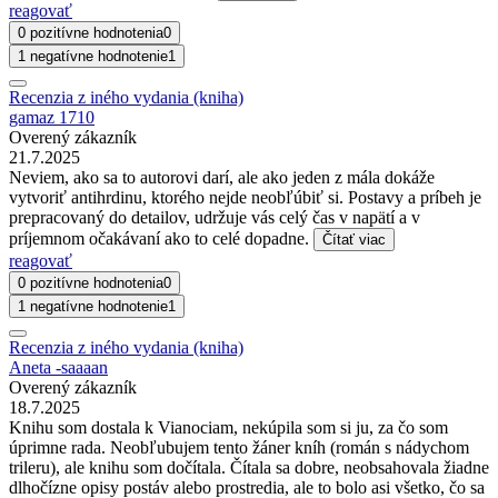
reagovať
0 pozitívne hodnotenia
0
1 negatívne hodnotenie
1
Recenzia z iného vydania (kniha)
gamaz 1710
Overený zákazník
21.7.2025
Neviem, ako sa to autorovi darí, ale ako jeden z mála dokáže
vytvoriť antihrdinu, ktorého nejde neobľúbiť si. Postavy a príbeh je
prepracovaný do detailov, udržuje vás celý čas v napätí a v
príjemnom očakávaní ako to celé dopadne.
Čítať viac
reagovať
0 pozitívne hodnotenia
0
1 negatívne hodnotenie
1
Recenzia z iného vydania (kniha)
Aneta -saaaan
Overený zákazník
18.7.2025
Knihu som dostala k Vianociam, nekúpila som si ju, za čo som
úprimne rada. Neobľubujem tento žáner kníh (román s nádychom
trileru), ale knihu som dočítala. Čítala sa dobre, neobsahovala žiadne
dlhočízne opisy postáv alebo prostredia, ale to bolo asi všetko, čo sa