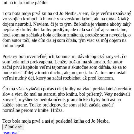
mi na tejto knihe páčilo.
Toto bola moja prvá kniha od Jo Nesba, viem, že je veľmi uznávaný
vo svojich kruhoch a hlavne v severskom krimi, ale na mňa až taký
dojem neurobil. Neviem, či je to tým, že kniha je vlastne akoby taký
nepísaný druhý diel knihy predtým, ale dala sa čítať aj samostatne,
hoci som na začiatku bola celkom zmätená, pretože som nevedela, o
čom autor točí, ale čím ďalej som čítala, tým viac sa môj dojem na
knihu lepšil.
Postavy boli uveriteľné, ich konania mi dávali logický zmyseľ, čo
som bola milo prekvapená. Lenže, trošku ma sklamalo, že autor
začal prvú kapitolu veľmi tajomne a skutočne som dúfala, že sa to
bude niesť ďalej v tomto duchu, ale, no, nestalo. Za to sme dostali
veľmi nudný dej, ktorý sa začal rozbiehať až pred koncom.
Čo ma však vytáčalo počas celej knihy najviac, prekladateľ/korektor
slov a viet, čo mal na starosti túto knihu, bol príšerný. Vety nedávali
zmyseľ, myšlienky nedokončené, gramatické chyby boli asi na
každej strane. Toľko preklepov, že som si ich začala značiť
normálne perom v knihe. Hrôza.
Toto bola moja prvá a asi aj posledná kniha od Jo Nesba.
Čítať viac
reagovať