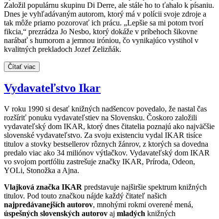
Založil populárnu skupinu Di Derre, ale stále ho to ťahalo k písaniu.
Dnes je vyhľadávaným autorom, ktorý má v polícii svoje zdroje a
tak môže priamo pozorovať ich prácu. „Lepšie sa mi potom tvorí
fikcia,“ prezrádza Jo Nesbo, ktorý dokáže v príbehoch šikovne
narábať s humorom a jemnou iróniou, čo vynikajúco vystihol v
kvalitných prekladoch Jozef Zelizňák.
Čítať viac
Vydavateľstvo Ikar
V roku 1990 si desať knižných nadšencov povedalo, že nastal čas
rozšíriť ponuku vydavateľstiev na Slovensku. Čoskoro založili
vydavateľský dom IKAR, ktorý dnes čitatelia poznajú ako najväčšie
slovenské vydavateľstvo. Za svoju existenciu vydal IKAR tisíce
titulov a stovky bestsellerov rôznych žánrov, z ktorých sa dovedna
predalo viac ako 34 miliónov výtlačkov. Vydavateľský dom IKAR
vo svojom portfóliu zastrešuje značky IKAR, Príroda, Odeon,
YOLi, Stonožka a Ajna.
Vlajková značka IKAR
predstavuje najširšie spektrum knižných
titulov. Pod touto značkou nájde každý čitateľ našich
najpredávanejších autorov
, mnohými rokmi overené mená,
úspešných slovenských autorov
aj
mladých
knižných