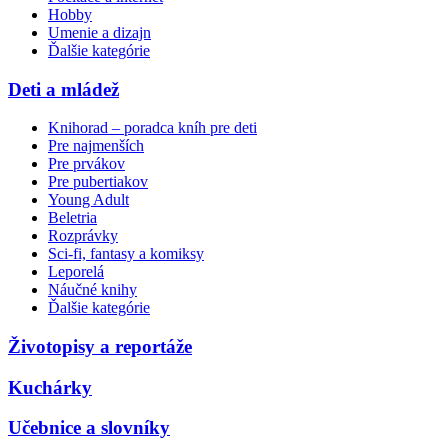
Hobby
Umenie a dizajn
Ďalšie kategórie
Deti a mládež
Knihorad – poradca kníh pre deti
Pre najmenších
Pre prvákov
Pre pubertiakov
Young Adult
Beletria
Rozprávky
Sci-fi, fantasy a komiksy
Leporelá
Náučné knihy
Ďalšie kategórie
Životopisy a reportáže
Kuchárky
Učebnice a slovníky