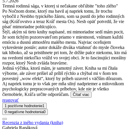
5.7.2026
Temná rodinná sága, v ktorej si nečakane obľúbite "toho zlého"
Po Nočnom dome, ktorý ma bavil aj napriek tomu, že trochu
vybočil z Nesbho typického žánru, som sa pustil do jeho rodinných
ság (Kráľovstvo a teraz Kráľ mesta Os). Nesb opäť potvrdil, že vie
písať mimoriadne pohlcujúco.
Štýl, akým sú tieto knihy napísané, mi mimoriadne sedí mám pocit,
že som tichým pozorovateľom priamo v miestnosti, vnímam každú
emóciu a dusnú atmosféru malého mesta. Najviac oceňujem
vykreslenie postáv; autor dokáže diváka vtiahnuť do mysle človeka
tak hlboko, až sa pristihnete pri tom, že držíte palce niekomu, kto má
na svedomí niekoľko vrážd vo svojej obci. Je to fascinujúci morálny
rozpor, ktorý Nesb zvláda bravúrne.
Jediná výčitka, ktorú mám, je samotný záver. Kniha sa mi čítala
výborne, ale záver prišiel až príliš rýchlo a chýbal mi v ňom ten
povestný „wow efekt“, ktorý by príbeh uzavrel s väčším dôrazom.
Aj napriek tomu je to však pre mňa silný nadpriemer a milovníkom
psychologicky prepracovaných príbehov, kde nie je všetko
čiernobiele, Kráľa určite odporúčam.
Čítať viac
reagovať
1 pozitívne hodnotenie
1
0 negatívne hodnotenia
0
Recenzia z iného vydania (kniha)
Gabriela Rapáková