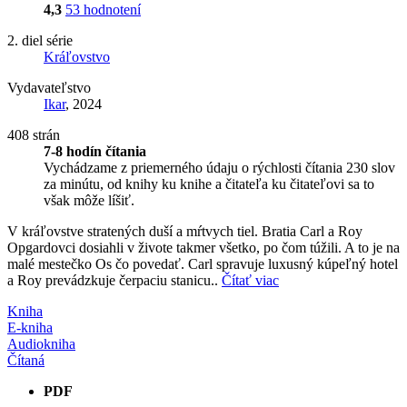
4,3
53 hodnotení
2. diel série
Kráľovstvo
Vydavateľstvo
Ikar
, 2024
408 strán
7-8 hodín čítania
Vychádzame z priemerného údaju o rýchlosti čítania 230 slov
za minútu, od knihy ku knihe a čitateľa ku čitateľovi sa to
však môže líšiť.
V kráľovstve stratených duší a mŕtvych tiel. Bratia Carl a Roy
Opgardovci dosiahli v živote takmer všetko, po čom túžili. A to je na
malé mestečko Os čo povedať. Carl spravuje luxusný kúpeľný hotel
a Roy prevádzkuje čerpaciu stanicu..
Čítať viac
Kniha
E-kniha
Audiokniha
Čítaná
PDF