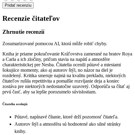
Pridať recenziu
Recenzie čitateľov
Zhrnutie recenzií
Zosumarizované pomocou AI, ktorá môže robiť chyby.
Kniha je priame pokračovanie Kráľovstva zamerané na bratov Roya
a Carla a ich zločiny, pričom stavia na napätí a atmosfére
charakteristickej pre Nesba. Čitatelia ocenili pútavé a miestami
šokujúce momenty, ako aj autorov štýl, no názor na diel je
rozdelený. Kritika smeruje najmä na kvalitu prekladu, niektorých
čitateľov rušila repetitivita a pomalšie rozvíjanie deja a koniec
zostáva pre niektorých nedostatočne uzavretý. Odporúča sa čítať aj
prvú časť, aby sa lepšie porozumelo súvislostiam.
Čitatelia oceňujú
Pútavé, napínavé čítanie, ktoré drží pozornosť čitateľa.
Autorov štýl a atmosféra sú hodnotené ako silné stránky
knihy.