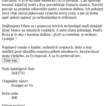
čom túžili. A to je na malé mestečko Os čo povedať. Carl spravuje
luxusný kúpeľný hotel a Roy prevádzkuje čerpaciu stanicu. Navyše
pracuje na projekte zábavného parku s horskou dráhou. Ich pokojný
život však ohrozí plánovaná výstavba novej cesty, a tak sú bratia
opäť nútení siahnuť po neštandardných riešeniach.
Strážmajster Olsen sa s pomocou nových technológií snaží dokázať
účasť bratov na minulých vraždách. A mŕtvi ďalej pribúdajú. Podľa
Roya je to ako s horskou dráhou: „Keď sa rozbehne, je neskoro
vystúpiť.“
Napínavý román o lojalite, rodinných zväzkoch, láske a boji
slabších proti silnejším rozpráva príbeh súrodencov, ktorým hrozí
strata všetkého, za čo bojovali. A za čo prelievali krv.
Čítať viac
Naše katalógové číslo
2643733
Originálny názov
Kongen av Os
Počet strán
408
Dátum vydania