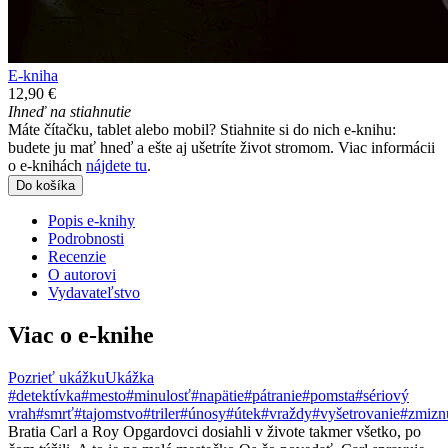
E-kniha
12,90 €
Ihneď na stiahnutie
Máte čítačku, tablet alebo mobil? Stiahnite si do nich e-knihu:
budete ju mať hneď a ešte aj ušetríte život stromom. Viac informácii
o e-knihách
nájdete tu
.
Do košíka
Popis e-knihy
Podrobnosti
Recenzie
O autorovi
Vydavateľstvo
Viac o e-knihe
Pozrieť ukážku
Ukážka
#detektívka
#mesto
#minulosť
#napätie
#pátranie
#pomsta
#sériový
vrah
#smrť
#tajomstvo
#triler
#únosy
#útek
#vraždy
#vyšetrovanie
#zmizn
Bratia Carl a Roy Opgardovci dosiahli v živote takmer všetko, po