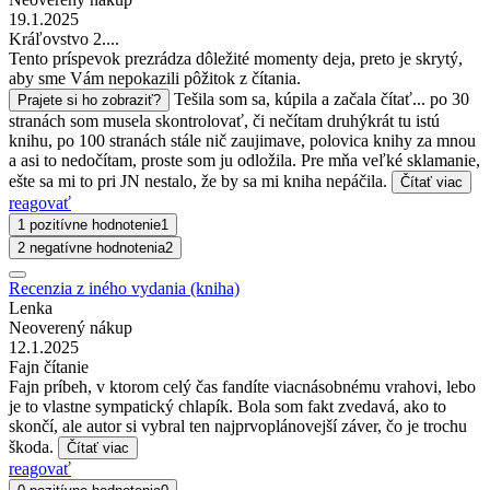
19.1.2025
Kráľovstvo 2....
Tento príspevok prezrádza dôležité momenty deja, preto je skrytý,
aby sme Vám nepokazili pôžitok z čítania.
Tešila som sa, kúpila a začala čítať... po 30
Prajete si ho zobraziť?
stranách som musela skontrolovať, či nečítam druhýkrát tu istú
knihu, po 100 stranách stále nič zaujimave, polovica knihy za mnou
a asi to nedočítam, proste som ju odložila. Pre mňa veľké sklamanie,
ešte sa mi to pri JN nestalo, že by sa mi kniha nepáčila.
Čítať viac
reagovať
1 pozitívne hodnotenie
1
2 negatívne hodnotenia
2
Recenzia z iného vydania (kniha)
Lenka
Neoverený nákup
12.1.2025
Fajn čítanie
Fajn príbeh, v ktorom celý čas fandíte viacnásobnému vrahovi, lebo
je to vlastne sympatický chlapík. Bola som fakt zvedavá, ako to
skončí, ale autor si vybral ten najprvoplánovejší záver, čo je trochu
škoda.
Čítať viac
reagovať