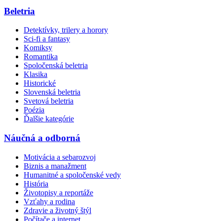
Beletria
Detektívky, trilery a horory
Sci-fi a fantasy
Komiksy
Romantika
Spoločenská beletria
Klasika
Historické
Slovenská beletria
Svetová beletria
Poézia
Ďalšie kategórie
Náučná a odborná
Motivácia a sebarozvoj
Biznis a manažment
Humanitné a spoločenské vedy
História
Životopisy a reportáže
Vzťahy a rodina
Zdravie a životný štýl
Počítače a internet