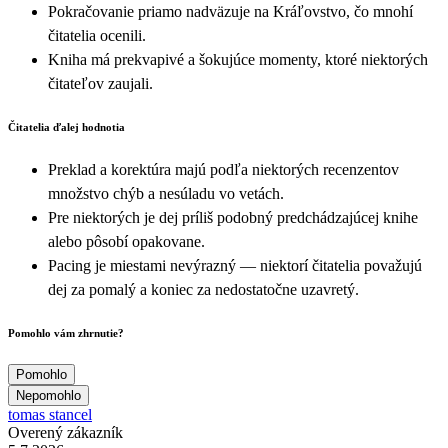
Pokračovanie priamo nadväzuje na Kráľovstvo, čo mnohí
čitatelia ocenili.
Kniha má prekvapivé a šokujúce momenty, ktoré niektorých
čitateľov zaujali.
Čitatelia ďalej hodnotia
Preklad a korektúra majú podľa niektorých recenzentov
množstvo chýb a nesúladu vo vetách.
Pre niektorých je dej príliš podobný predchádzajúcej knihe
alebo pôsobí opakovane.
Pacing je miestami nevýrazný — niektorí čitatelia považujú
dej za pomalý a koniec za nedostatočne uzavretý.
Pomohlo vám zhrnutie?
Pomohlo
Nepomohlo
tomas stancel
Overený zákazník