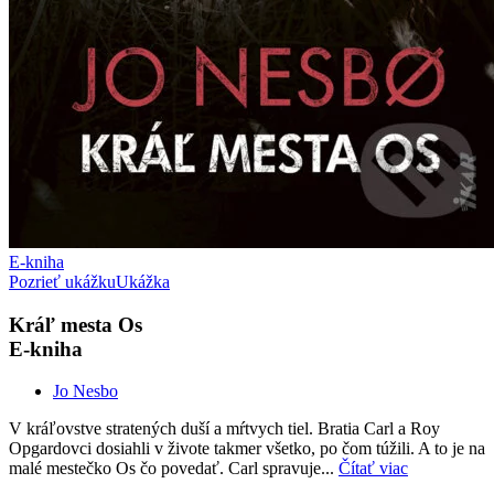
E-kniha
Pozrieť ukážku
Ukážka
Kráľ mesta Os
E-kniha
Jo Nesbo
V kráľovstve stratených duší a mŕtvych tiel. Bratia Carl a Roy
Opgardovci dosiahli v živote takmer všetko, po čom túžili. A to je na
malé mestečko Os čo povedať. Carl spravuje...
Čítať viac