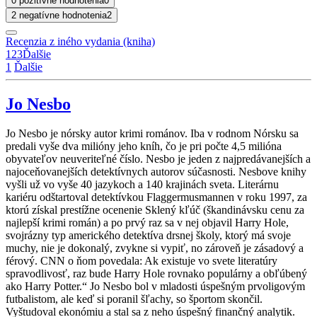
0 pozitívne hodnotenia
0
2 negatívne hodnotenia
2
Recenzia z iného vydania (kniha)
1
2
3
Ďalšie
1
Ďalšie
Jo Nesbo
Jo Nesbo je nórsky autor krimi románov. Iba v rodnom Nórsku sa
predali vyše dva milióny jeho kníh, čo je pri počte 4,5 milióna
obyvateľov neuveriteľné číslo. Nesbo je jeden z najpredávanejších a
najoceňovanejších detektívnych autorov súčasnosti. Nesbove knihy
vyšli už vo vyše 40 jazykoch a 140 krajinách sveta. Literárnu
kariéru odštartoval detektívkou Flaggermusmannen v roku 1997, za
ktorú získal prestížne ocenenie Sklený kľúč (škandinávsku cenu za
najlepší krimi román) a po prvý raz sa v nej objavil Harry Hole,
svojrázny typ amerického detektíva drsnej školy, ktorý má svoje
muchy, nie je dokonalý, zvykne si vypiť, no zároveň je zásadový a
férový. CNN o ňom povedala: Ak existuje vo svete literatúry
spravodlivosť, raz bude Harry Hole rovnako populárny a obľúbený
ako Harry Potter.“ Jo Nesbo bol v mladosti úspešným prvoligovým
futbalistom, ale keď si poranil šľachy, so športom skončil.
Vyštudoval ekonómiu a stal sa z neho úspešný finančný analytik.