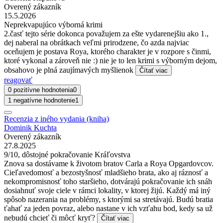
Overený zákazník
15.5.2026
Neprekvapujúco výborná krimi
2.časť tejto série dokonca považujem za ešte vydarenejšiu ako 1.,
dej naberal na obrátkach veľmi prirodzene, čo azda najviac
oceňujem je postava Roya, ktorého charakter je v rozpore s činmi,
ktoré vykonal a zároveň nie :) nie je to len krimi s výborným dejom,
obsahovo je plná zaujímavých myšlienok
Čítať viac
reagovať
0 pozitívne hodnotenia
0
1 negatívne hodnotenie
1
Recenzia z iného vydania (kniha)
Dominik Kuchta
Overený zákazník
27.8.2025
9/10, dôstojné pokračovanie Kráľovstva
Znova sa dostávame k životom bratov Carla a Roya Opgardovcov.
Cieľavedomosť a bezostyšnosť mladšieho brata, ako aj ráznosť a
nekompromisnosť toho staršieho, dotvárajú pokračovanie ich snáh
dosiahnuť svoje ciele v rámci lokality, v ktorej žijú. Každý má iný
spôsob nazerania na problémy, s ktorými sa stretávajú. Budú bratia
ťahať za jeden povraz, alebo nastane v ich vzťahu bod, kedy sa už
nebudú chcieť či môcť kryť?
Čítať viac