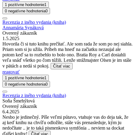
1 pozitívne hodnotenie
1
0 negatívne hodnotenia
0
Recenzia z iného vydania (kniha)
Annamária Synáková
Overený zákazník
1.5.2025
Hovorila či si tuto knihu prečítať. Ale som rada že som po nej siahla.
Priam som si ju užila. Príbeh ma hneď na začiatku nezaujal ale
potom keď sa to rozbehlo to bolo ono. Bratia Roy a Carl dosiahli
veľa snáď všetko po čom túžili. Lenže strážmajster Olsen je im stále
v pätách a nedá si pokoj.
Čítať viac
reagovať
1 pozitívne hodnotenie
1
0 negatívne hodnotenia
0
Recenzia z iného vydania (kniha)
Soňa Šmehýlová
Overený zákazník
6.4.2025
Nesbo je jedinečný. Píše veľmi pútavo, vtahuje vas do deja tak, že
aj keď knihu na chvíľu odložíte, stále vás prenasleduje, kým ju
nedočítate .. je to taká pismenkova symfónia .. neviem sa dockat
ďalšej knihy!
Čítať viac