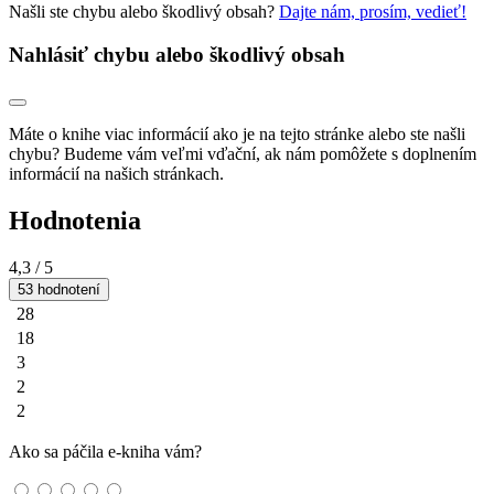
Našli ste chybu alebo škodlivý obsah?
Dajte nám, prosím, vedieť!
Nahlásiť chybu alebo škodlivý obsah
Máte o knihe viac informácií ako je na tejto stránke alebo ste našli
chybu? Budeme vám veľmi vďační, ak nám pomôžete s doplnením
informácií na našich stránkach.
Hodnotenia
4,3
/ 5
53 hodnotení
28
18
3
2
2
Ako sa páčila e-kniha vám?