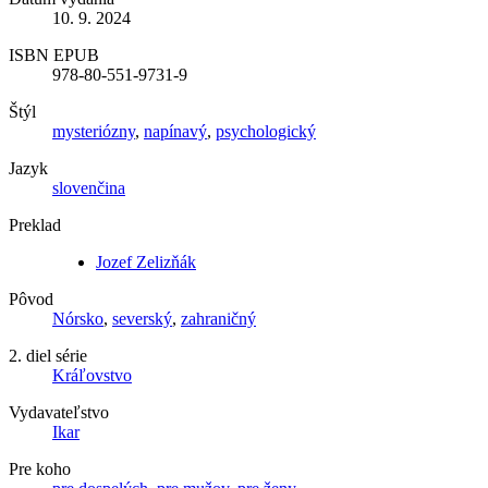
10. 9. 2024
ISBN EPUB
978-80-551-9731-9
Štýl
mysteriózny
,
napínavý
,
psychologický
Jazyk
slovenčina
Preklad
Jozef Zelizňák
Pôvod
Nórsko
,
severský
,
zahraničný
2. diel série
Kráľovstvo
Vydavateľstvo
Ikar
Pre koho