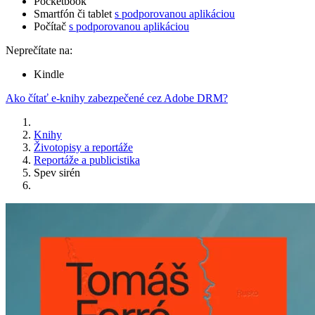
Pocketbook
Smartfón či tablet
s podporovanou aplikáciou
Počítač
s podporovanou aplikáciou
Neprečítate na:
Kindle
Ako čítať e-knihy zabezpečené cez Adobe DRM?
Knihy
Životopisy a reportáže
Reportáže a publicistika
Spev sirén