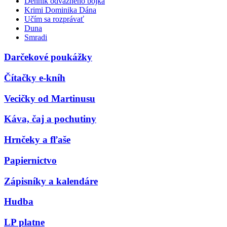
Denník odvážneho bojka
Krimi Dominika Dána
Učím sa rozprávať
Duna
Smradi
Darčekové poukážky
Čítačky e-kníh
Vecičky od Martinusu
Káva, čaj a pochutiny
Hrnčeky a fľaše
Papiernictvo
Zápisníky a kalendáre
Hudba
LP platne