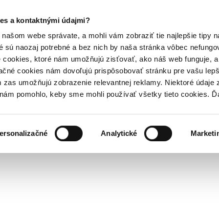
es a kontaktnými údajmi?
našom webe správate, a mohli vám zobraziť tie najlepšie tipy n
é sú naozaj potrebné a bez nich by naša stránka vôbec nefung
 cookies, ktoré nám umožňujú zisťovať, ako náš web funguje, a 
ačné cookies nám dovoľujú prispôsobovať stránku pre vašu lepši
zas umožňujú zobrazenie relevantnej reklamy. Niektoré údaje z
y nám pomohlo, keby sme mohli používať všetky tieto cookies. 
ersonalizačné
Analytické
Marketi