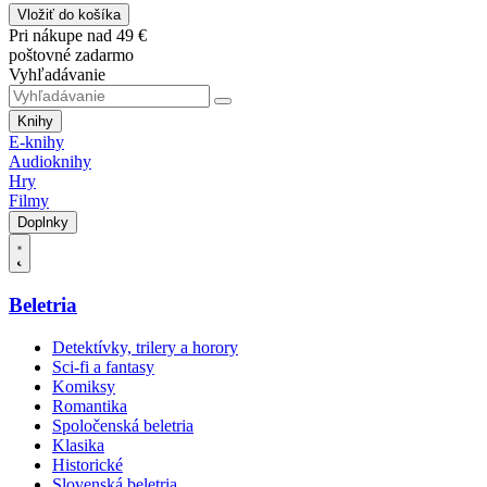
Vložiť do košíka
Pri nákupe nad 49 €
poštovné zadarmo
Vyhľadávanie
Knihy
E-knihy
Audioknihy
Hry
Filmy
Doplnky
Beletria
Detektívky, trilery a horory
Sci-fi a fantasy
Komiksy
Romantika
Spoločenská beletria
Klasika
Historické
Slovenská beletria