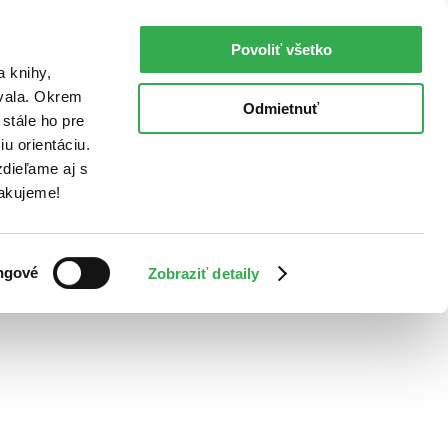
Povoliť všetko
a knihy,
ovala. Okrem
Odmietnuť
stále ho pre
u orientáciu.
dieľame aj s
Ďakujeme!
ngové
Zobraziť detaily