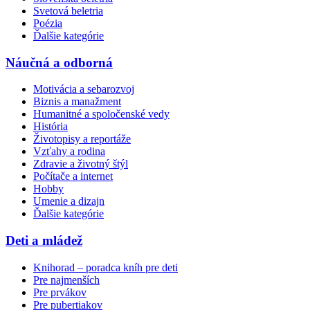
Svetová beletria
Poézia
Ďalšie kategórie
Náučná a odborná
Motivácia a sebarozvoj
Biznis a manažment
Humanitné a spoločenské vedy
História
Životopisy a reportáže
Vzťahy a rodina
Zdravie a životný štýl
Počítače a internet
Hobby
Umenie a dizajn
Ďalšie kategórie
Deti a mládež
Knihorad – poradca kníh pre deti
Pre najmenších
Pre prvákov
Pre pubertiakov