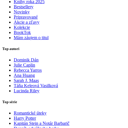
Knihy roka 2025
Bestsellery
Novinky
Pripravované
Akcie a zľavy
Kolekcie
BookTok
Mám záujem o titul
Top autori
Dominik Dán
Julie Caplin
Rebecca Yarros
Ana Huang
Sarah J. Maas
Táňa Keleová Vasilková
Lucinda Riley
Top série
Romantické úteky
Harry Potter
Kapitán Stein a Notár Barbarič