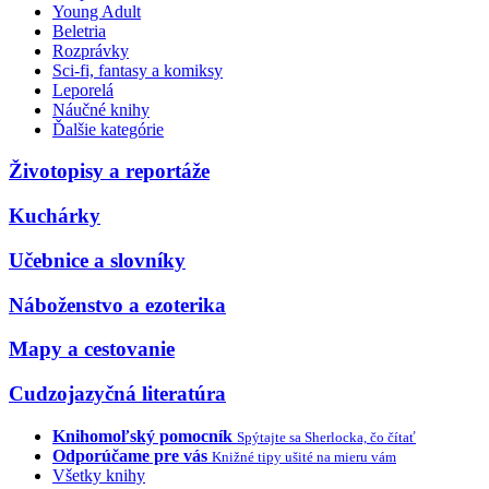
Young Adult
Beletria
Rozprávky
Sci-fi, fantasy a komiksy
Leporelá
Náučné knihy
Ďalšie kategórie
Životopisy a reportáže
Kuchárky
Učebnice a slovníky
Náboženstvo a ezoterika
Mapy a cestovanie
Cudzojazyčná literatúra
Knihomoľský pomocník
Spýtajte sa Sherlocka, čo čítať
Odporúčame pre vás
Knižné tipy ušité na mieru vám
Všetky knihy