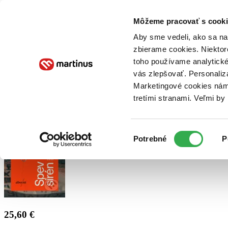
Doručenie
Kníhkupectvá
Knihovrátok
Poukážky
Knižný blog
Kontakt
Môžeme pracovať s cooki
Aby sme vedeli, ako sa na 
zbierame cookies. Niektor
E-knihy
Audioknihy
Hry
Filmy
Knihy
Doplnky
toho používame analytické
vás zlepšovať. Personaliz
Vyhľadávanie
Marketingové cookies nám 
tretími stranami. Veľmi b
Prihlásiť
Výber
Potrebné
P
súhlasu
25,60 €