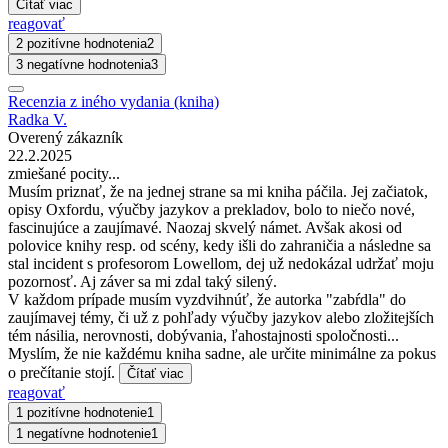
Čítať viac
reagovať
2 pozitívne hodnotenia
2
3 negatívne hodnotenia
3
Recenzia z iného vydania (kniha)
Radka V.
Overený zákazník
22.2.2025
zmiešané pocity...
Musím priznať, že na jednej strane sa mi kniha páčila. Jej začiatok,
opisy Oxfordu, výučby jazykov a prekladov, bolo to niečo nové,
fascinujúce a zaujímavé. Naozaj skvelý námet. Avšak akosi od
polovice knihy resp. od scény, kedy išli do zahraničia a následne sa
stal incident s profesorom Lowellom, dej už nedokázal udržať moju
pozornosť. Aj záver sa mi zdal taký silený.
V každom prípade musím vyzdvihnúť, že autorka "zabŕdla" do
zaujímavej témy, či už z pohľady výučby jazykov alebo zložitejších
tém násilia, nerovnosti, dobývania, ľahostajnosti spoločnosti...
Myslím, že nie každému kniha sadne, ale určite minimálne za pokus
o prečítanie stojí.
Čítať viac
reagovať
1 pozitívne hodnotenie
1
1 negatívne hodnotenie
1