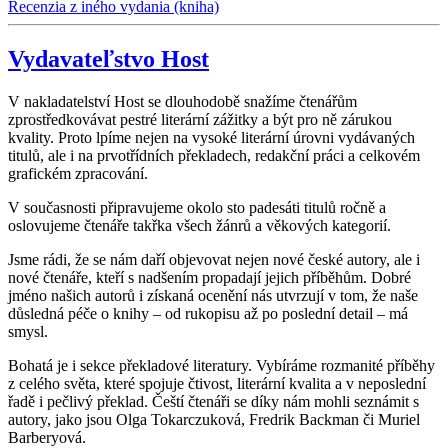
Recenzia z iného vydania (kniha)
Vydavateľstvo Host
V nakladatelství Host se dlouhodobě snažíme čtenářům
zprostředkovávat pestré literární zážitky a být pro ně zárukou
kvality. Proto lpíme nejen na vysoké literární úrovni vydávaných
titulů, ale i na prvotřídních překladech, redakční práci a celkovém
grafickém zpracování.
V současnosti připravujeme okolo sto padesáti titulů ročně a
oslovujeme čtenáře takřka všech žánrů a věkových kategorií.
Jsme rádi, že se nám daří objevovat nejen nové české autory, ale i
nové čtenáře, kteří s nadšením propadají jejich příběhům. Dobré
jméno našich autorů i získaná ocenění nás utvrzují v tom, že naše
důsledná péče o knihy – od rukopisu až po poslední detail – má
smysl.
Bohatá je i sekce překladové literatury. Vybíráme rozmanité příběhy
z celého světa, které spojuje čtivost, literární kvalita a v neposlední
řadě i pečlivý překlad. Čeští čtenáři se díky nám mohli seznámit s
autory, jako jsou Olga Tokarczuková, Fredrik Backman či Muriel
Barberyová.