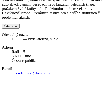
autorských čteních, besedách nebo knižních veletrzích (např.
pražském Světě knihy nebo Podzimním knižním veletrhu v
Havlíčkově Brodě), literárních festivalech a dalších kulturních či
prodejních akcích.
Čítať viac
Obchodný názov
HOST — vydavatelství, s. r. o.
Adresa
Radlas 5
602 00 Brno
Česká republika
E-mail
nakladatelstvi@hostbrno.cz