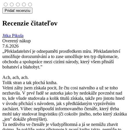
Pridať recenziu
Recenzie čitateľov
Jitka Pikula
Overený nákup
7.6.2026
„Překladatelství je odnepaměti prostředkem míru. Překladatelství
umožňuje dorozumívání a to zase umožňuje ten typ diplomacie,
obchodu a spolupráce mezi cizími národy, který všem přináší
bohatství a blahobyt.”
Ach, ach, ach.
Tolik stran a tak plochá kniha.
Velmi záhy jsem získala pocit, že čtu cosi naivního a už se toho
nezbavila. V prvé řadě se autorka jako by nedokáže povznést nad
to, kde všude studovala a kolik titulů získala, takže pro jistotu hned
v úvodu přichází s návodem, jak s předkládaným vyprávěním
zacházet. Vůbec nepřipouští informovaného čtenáře, který třeba
mohl taky studovat lingvistiku (či cokoliv jiného, nebo který zkrátka
„jen” dokáže přemýšlet).
Ta nedůvěra ve čtenáře je všudypřítomná a já se nemůžu zbavit
dojmu, že pakliže autor přistupuje k psaní knihy takto, nemůže to