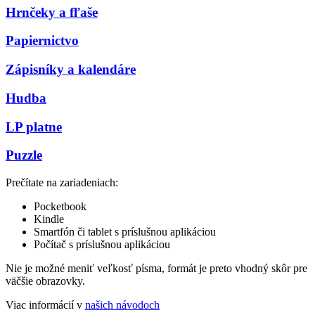
Hrnčeky a fľaše
Papiernictvo
Zápisníky a kalendáre
Hudba
LP platne
Puzzle
Prečítate na zariadeniach:
Pocketbook
Kindle
Smartfón či tablet s príslušnou aplikáciou
Počítač s príslušnou aplikáciou
Nie je možné meniť veľkosť písma, formát je preto vhodný skôr pre
väčšie obrazovky.
Viac informácií v
našich návodoch