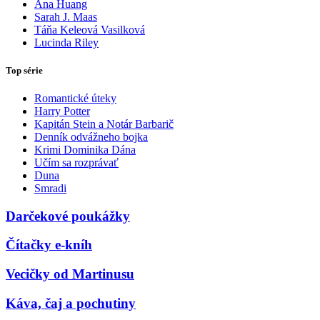
Ana Huang
Sarah J. Maas
Táňa Keleová Vasilková
Lucinda Riley
Top série
Romantické úteky
Harry Potter
Kapitán Stein a Notár Barbarič
Denník odvážneho bojka
Krimi Dominika Dána
Učím sa rozprávať
Duna
Smradi
Darčekové poukážky
Čítačky e-kníh
Vecičky od Martinusu
Káva, čaj a pochutiny