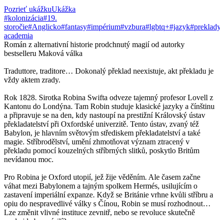
Pozrieť ukážku
Ukážka
#kolonizácia
#19.
storočie
#Anglicko
#fantasy
#impérium
#vzbura
#lgbtq+
#jazyk
#preklad
academia
Román z alternativní historie prodchnutý magií od autorky
bestselleru Maková válka
Traduttore, traditore… Dokonalý překlad neexistuje, akt překladu je
vždy aktem zrady.
Rok 1828. Sirotka Robina Swifta odveze tajemný profesor Lovell z
Kantonu do Londýna. Tam Robin studuje klasické jazyky a čínštinu
a připravuje se na den, kdy nastoupí na prestižní Královský ústav
překladatelství při Oxfordské univerzitě. Tento ústav, zvaný též
Babylon, je hlavním světovým střediskem překladatelství a také
magie. Stříbrodělství, umění zhmotňovat význam ztracený v
překladu pomocí kouzelných stříbrných slitků, poskytlo Britům
nevídanou moc.
Pro Robina je Oxford utopií, jež žije věděním. Ale časem začne
váhat mezi Babylonem a tajným spolkem Hermés, usilujícím o
zastavení imperiální expanze. Když se Británie vrhne kvůli stříbru a
opiu do nespravedlivé války s Čínou, Robin se musí rozhodnout…
Lze změnit vlivné instituce zevnitř, nebo se revoluce skutečně