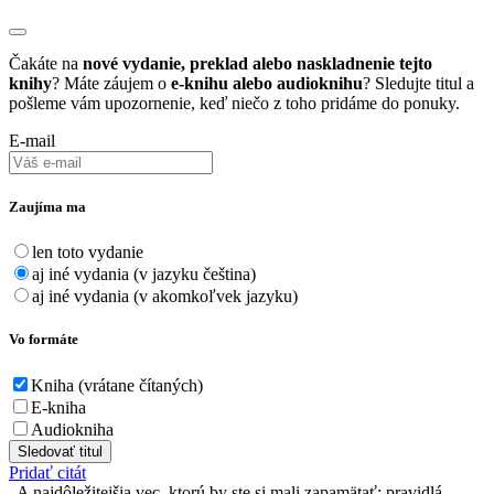
Čakáte na
nové vydanie, preklad alebo naskladnenie tejto
knihy
? Máte záujem o
e-knihu alebo audioknihu
? Sledujte titul a
pošleme vám upozornenie, keď niečo z toho pridáme do ponuky.
E-mail
Zaujíma ma
len toto vydanie
aj iné vydania (v jazyku čeština)
aj iné vydania (v akomkoľvek jazyku)
Vo formáte
Kniha (vrátane čítaných)
E-kniha
Audiokniha
Sledovať titul
Pridať citát
A najdôležitejšia vec, ktorú by ste si mali zapamätať: pravidlá