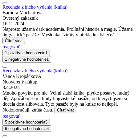
Recenzia z iného vydania (kniha)
Barbora Machartová
Overený zákazník
16.11.2024
Naprosto úžasná dark academia. Prolínání historie a magie. Úžasné
lingvistické pasáže. Myšlenka "ztráty v překladu" báječná.
Čítať viac
reagovať
1 pozitívne hodnotenie
1
1 negatívne hodnotenie
1
Recenzia z iného vydania (kniha)
Vanda KropáčkovÁ
Neoverený nákup
8.4.2024
Mnoho povyku pro nic. Velmi slabá kniha, plytké postavy, nudný
děj. Zpočátku se mi líbily lingvistické pasáže, od kterých jsem si
docela dost slibovala. Tyto pasáže byly na knize to nejlepší.
Nedoporučuji, ztráta času.
Čítať viac
reagovať
5 pozitívne hodnotenia
5
6 negatívne hodnotenia
6