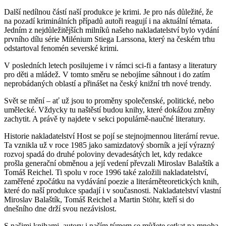
Další nedílnou částí naší produkce je krimi. Je pro nás důležité, že
na pozadí kriminálních případů autoři reagují i na aktuální témata.
Jedním z nejdůležitějších milníků našeho nakladatelství bylo vydání
prvního dílu série Milénium Stiega Larssona, který na českém trhu
odstartoval fenomén severské krimi.
V posledních letech posilujeme i v rámci sci-fi a fantasy a literatury
pro děti a mládež. V tomto směru se nebojíme sáhnout i do zatím
neprobádaných oblastí a přinášet na český knižní trh nové trendy.
Svět se mění – ať už jsou to proměny společenské, politické, nebo
umělecké. Vždycky tu naštěstí budou knihy, které dokážou změny
zachytit. A právě ty najdete v sekci populárně-naučné literatury.
Historie nakladatelství Host se pojí se stejnojmennou literární revue.
Ta vznikla už v roce 1985 jako samizdatový sborník a její výrazný
rozvoj spadá do druhé poloviny devadesátých let, kdy redakce
prošla generační obměnou a její vedení převzali Miroslav Balaštík a
Tomáš Reichel. Ti spolu v roce 1996 také založili nakladatelství,
zaměřené zpočátku na vydávání poezie a literárněteoretických knih,
které do naší produkce spadají i v současnosti. Nakladatelství vlastní
Miroslav Balaštík, Tomáš Reichel a Martin Stöhr, kteří si do
dnešního dne drží svou nezávislost.
S našimi knihami, autory i naším týmem se můžete setkat na mnoha