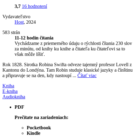
3,7
16 hodnotení
Vydavateľstvo
Host
, 2024
583 strán
11-12 hodín čítania
Vychádzame z priemerného údaju o rýchlosti čítania 230 slov
za minútu, od knihy ku knihe a čitateľa ku čitateľovi sa to
však môže líšiť.
Rok 1828. Sirotka Robina Swifta odveze tajemný profesor Lovell z
Kantonu do Londýna. Tam Robin studuje klasické jazyky a čínštinu
a připravuje se na den, kdy nastoupí ...
Čítať viac
Kniha
E-kniha
Audiokniha
PDF
Prečítate na zariadeniach:
Pocketbook
Kindle