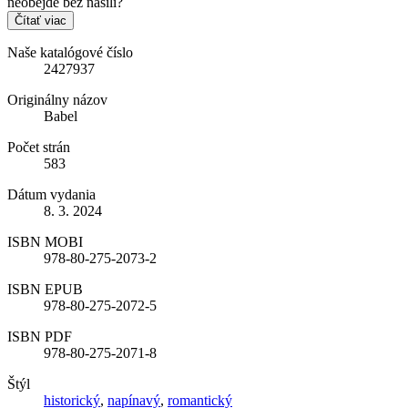
neobejde bez násilí?
Čítať viac
Naše katalógové číslo
2427937
Originálny názov
Babel
Počet strán
583
Dátum vydania
8. 3. 2024
ISBN MOBI
978-80-275-2073-2
ISBN EPUB
978-80-275-2072-5
ISBN PDF
978-80-275-2071-8
Štýl
historický
,
napínavý
,
romantický