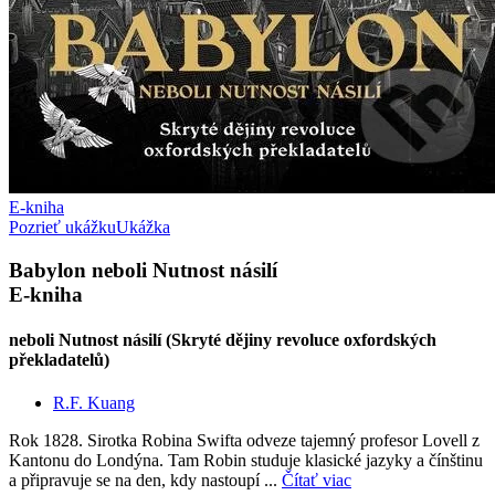
E-kniha
Pozrieť ukážku
Ukážka
Babylon neboli Nutnost násilí
E-kniha
neboli Nutnost násilí (Skryté dějiny revoluce oxfordských
překladatelů)
R.F. Kuang
Rok 1828. Sirotka Robina Swifta odveze tajemný profesor Lovell z
Kantonu do Londýna. Tam Robin studuje klasické jazyky a čínštinu
a připravuje se na den, kdy nastoupí ...
Čítať viac