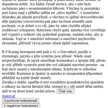
dopadnout dobře. Asi žádný čtenář nechce, aby s ním bylo
zacházeno jako s nesamostatným blbcem. Všechny ty poznámky
pod čarou mají z příběhu udělat asi „něco lepšího”, v konečném
důsledku ale působí povýšeně, a všechno to zpětné dovysvětlování
děje (jakýmsi voiceoverem) pak jako bychom neuměli sami
pochopit, co je dobré a co zlé, jako by nám chyběla nějaká
rozlišovací schopnost. Babylonu chybí spád, autorka více vysvětluje
než vypráví a veškeré city podrobně popisuje, namísto toho, aby je
ukázala. Topí se v množství informací a množství jazykového
zkoumání, přičemž vývoj postav zůstal úplně zapomenut.
R.F.Kuang bezesporu umí psát a ví, o čem mluví, pasáže o
etymologii, jazyku a jeho systému jsou přesné. Nikdo snad
nezpochybňuje, že jazyk umožňuje komunikaci a spojuje lidi, přesto
je celý příběh vystavěn proti této své základní stavební premise - na
boji mezi rasami a národnostním útlaku. Kdybyste to náhodou
nevěděli: Rasismus je špatný (a autorka to nezapomíná připomínat
přibližně na každé druhé straně).
Zkrátka a dobře, opatříte-li text rozsáhlým poznámkovým aparátem
a odkazy na slavná literární díla, nemusí to z něj nutně dělat umění,
spíš to na deset honů zavání pózou.
Čítať viac
reagovať
0 pozitívne hodnotenia
0
1 negatívne hodnotenie
1