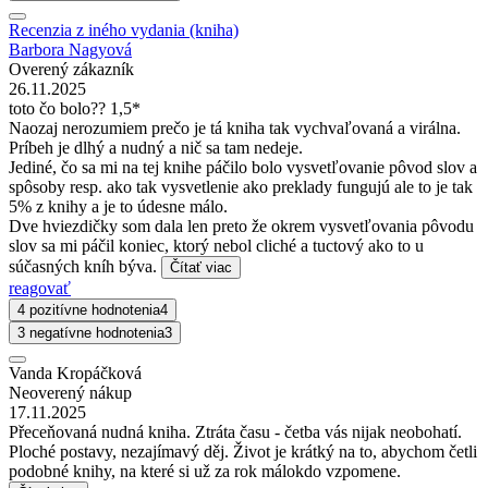
Recenzia z iného vydania (kniha)
Barbora Nagyová
Overený zákazník
26.11.2025
toto čo bolo?? 1,5*
Naozaj nerozumiem prečo je tá kniha tak vychvaľovaná a virálna.
Príbeh je dlhý a nudný a nič sa tam nedeje.
Jediné, čo sa mi na tej knihe páčilo bolo vysvetľovanie pôvod slov a
spôsoby resp. ako tak vysvetlenie ako preklady fungujú ale to je tak
5% z knihy a je to údesne málo.
Dve hviezdičky som dala len preto že okrem vysvetľovania pôvodu
slov sa mi páčil koniec, ktorý nebol cliché a tuctový ako to u
súčasných kníh býva.
Čítať viac
reagovať
4 pozitívne hodnotenia
4
3 negatívne hodnotenia
3
Vanda Kropáčková
Neoverený nákup
17.11.2025
Přeceňovaná nudná kniha. Ztráta času - četba vás nijak neobohatí.
Ploché postavy, nezajímavý děj. Život je krátký na to, abychom četli
podobné knihy, na které si už za rok málokdo vzpomene.