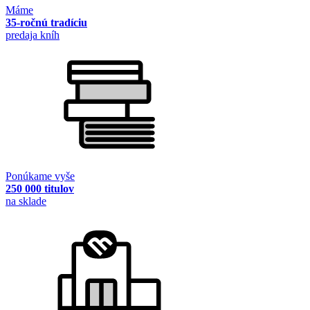
Máme
35-ročnú tradíciu
predaja kníh
Ponúkame vyše
250 000 titulov
na sklade