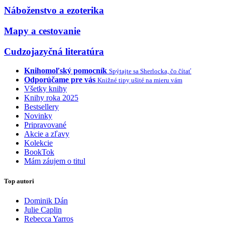
Náboženstvo a ezoterika
Mapy a cestovanie
Cudzojazyčná literatúra
Knihomoľský pomocník
Spýtajte sa Sherlocka, čo čítať
Odporúčame pre vás
Knižné tipy ušité na mieru vám
Všetky knihy
Knihy roka 2025
Bestsellery
Novinky
Pripravované
Akcie a zľavy
Kolekcie
BookTok
Mám záujem o titul
Top autori
Dominik Dán
Julie Caplin
Rebecca Yarros