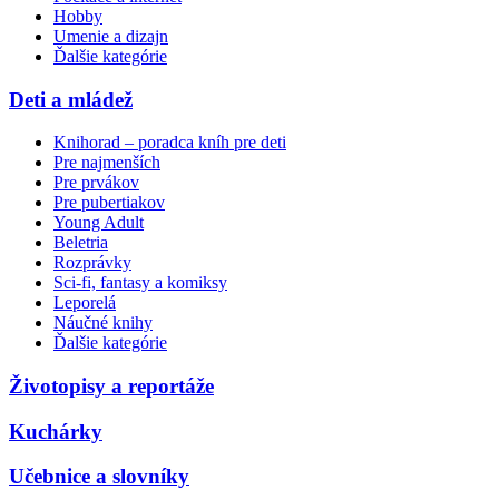
Hobby
Umenie a dizajn
Ďalšie kategórie
Deti a mládež
Knihorad – poradca kníh pre deti
Pre najmenších
Pre prvákov
Pre pubertiakov
Young Adult
Beletria
Rozprávky
Sci-fi, fantasy a komiksy
Leporelá
Náučné knihy
Ďalšie kategórie
Životopisy a reportáže
Kuchárky
Učebnice a slovníky