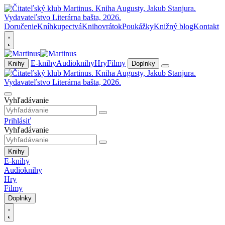
Doručenie
Kníhkupectvá
Knihovrátok
Poukážky
Knižný blog
Kontakt
E-knihy
Audioknihy
Hry
Filmy
Knihy
Doplnky
Vyhľadávanie
Prihlásiť
Vyhľadávanie
Knihy
E-knihy
Audioknihy
Hry
Filmy
Doplnky