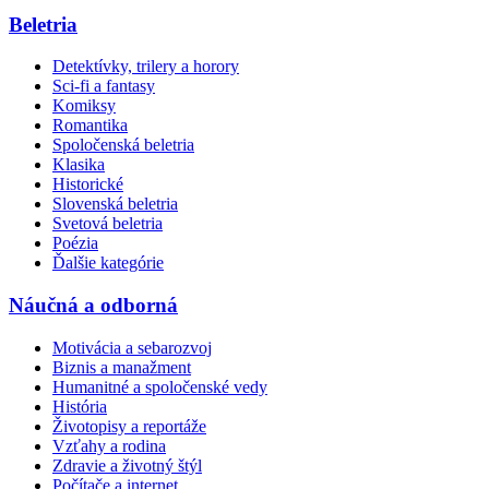
Beletria
Detektívky, trilery a horory
Sci-fi a fantasy
Komiksy
Romantika
Spoločenská beletria
Klasika
Historické
Slovenská beletria
Svetová beletria
Poézia
Ďalšie kategórie
Náučná a odborná
Motivácia a sebarozvoj
Biznis a manažment
Humanitné a spoločenské vedy
História
Životopisy a reportáže
Vzťahy a rodina
Zdravie a životný štýl
Počítače a internet