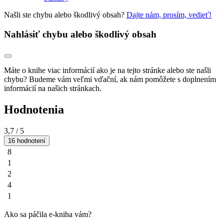
Našli ste chybu alebo škodlivý obsah?
Dajte nám, prosím, vedieť!
Nahlásiť chybu alebo škodlivý obsah
Máte o knihe viac informácií ako je na tejto stránke alebo ste našli
chybu? Budeme vám veľmi vďační, ak nám pomôžete s doplnením
informácií na našich stránkach.
Hodnotenia
3,7
/ 5
16 hodnotení
8
1
2
4
1
Ako sa páčila e-kniha vám?