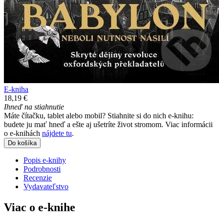
E-kniha
18,19 €
Ihneď na stiahnutie
Máte čítačku, tablet alebo mobil? Stiahnite si do nich e-knihu:
budete ju mať hneď a ešte aj ušetríte život stromom. Viac informácii
o e-knihách
nájdete tu
.
Do košíka
Popis e-knihy
Podrobnosti
Recenzie
Vydavateľstvo
Viac o e-knihe