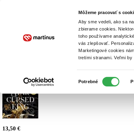
Doručenie
Kníhkupectvá
Knihovrátok
Poukážky
Knižný blog
Kontakt
Môžeme pracovať s cooki
Aby sme vedeli, ako sa na 
zbierame cookies. Niektor
E-knihy
Audioknihy
Hry
Filmy
Knihy
Doplnky
toho používame analytické
vás zlepšovať. Personaliz
Vyhľadávanie
Marketingové cookies nám 
tretími stranami. Veľmi b
Prihlásiť
Výber
Potrebné
P
súhlasu
13,50 €