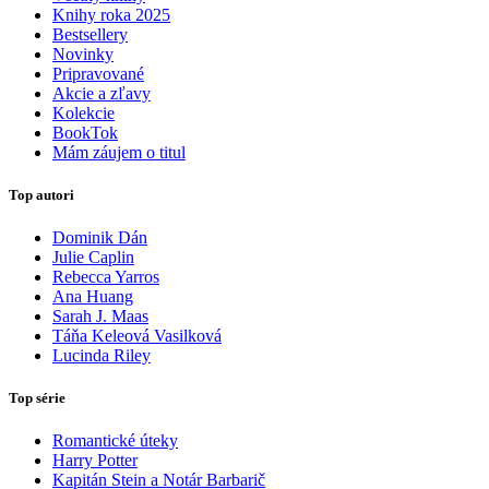
Knihy roka 2025
Bestsellery
Novinky
Pripravované
Akcie a zľavy
Kolekcie
BookTok
Mám záujem o titul
Top autori
Dominik Dán
Julie Caplin
Rebecca Yarros
Ana Huang
Sarah J. Maas
Táňa Keleová Vasilková
Lucinda Riley
Top série
Romantické úteky
Harry Potter
Kapitán Stein a Notár Barbarič