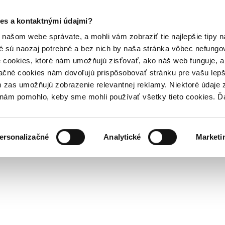
es a kontaktnými údajmi?
našom webe správate, a mohli vám zobraziť tie najlepšie tipy n
é sú naozaj potrebné a bez nich by naša stránka vôbec nefung
 cookies, ktoré nám umožňujú zisťovať, ako náš web funguje, a 
ačné cookies nám dovoľujú prispôsobovať stránku pre vašu lepši
zas umožňujú zobrazenie relevantnej reklamy. Niektoré údaje z
y nám pomohlo, keby sme mohli používať všetky tieto cookies. 
ersonalizačné
Analytické
Marketi