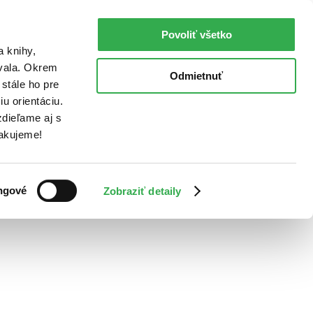
Povoliť všetko
a knihy,
ovala. Okrem
Odmietnuť
stále ho pre
u orientáciu.
dieľame aj s
Ďakujeme!
ngové
Zobraziť detaily