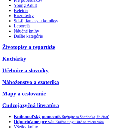
Pre pubertiakov
Young Adult
Beletria
Rozprávky
Sci-fi, fantasy a komiksy
Leporelá
Náučné knihy
Ďalšie kategórie
Životopisy a reportáže
Kuchárky
Učebnice a slovníky
Náboženstvo a ezoterika
Mapy a cestovanie
Cudzojazyčná literatúra
Knihomoľský pomocník
Spýtajte sa Sherlocka, čo čítať
Odporúčame pre vás
Knižné tipy ušité na mieru vám
Všetky knihy