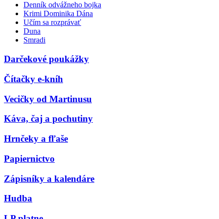
Denník odvážneho bojka
Krimi Dominika Dána
Učím sa rozprávať
Duna
Smradi
Darčekové poukážky
Čítačky e-kníh
Vecičky od Martinusu
Káva, čaj a pochutiny
Hrnčeky a fľaše
Papiernictvo
Zápisníky a kalendáre
Hudba
LP platne