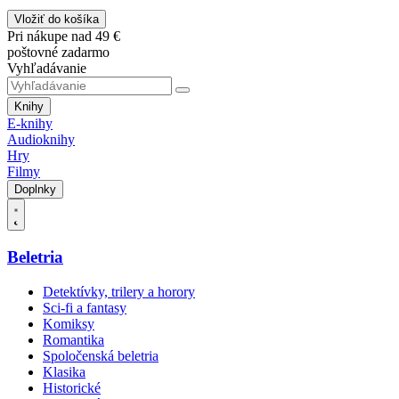
Vložiť do košíka
Pri nákupe nad 49 €
poštovné zadarmo
Vyhľadávanie
Knihy
E-knihy
Audioknihy
Hry
Filmy
Doplnky
Beletria
Detektívky, trilery a horory
Sci-fi a fantasy
Komiksy
Romantika
Spoločenská beletria
Klasika
Historické