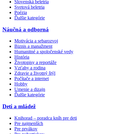
Slovenská beletria
Svetová beletria
Poézia
Ďalšie kategórie
Náučná a odborná
Motivácia a sebarozvoj
Biznis a manažment
Humanitné a spoločenské vedy
História
Životopisy a reportáže
Vzťahy a rodina
Zdravie a životný štýl
Počítače a internet
Hobby
Umenie a dizajn
Ďalšie kategórie
Deti a mládež
Knihorad – poradca kníh pre deti
Pre najmenších
Pre prvákov