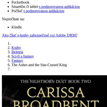
Pocketbook
Smartfón či tablet
s podporovanou aplikáciou
Počítač
s podporovanou aplikáciou
Neprečítate na:
Kindle
Ako čítať e-knihy zabezpečené cez Adobe DRM?
Knihy
Beletria
Sci-fi a fantasy
Fantasy
The Ashes and the Star-Cursed King