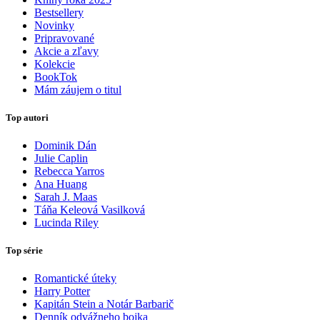
Bestsellery
Novinky
Pripravované
Akcie a zľavy
Kolekcie
BookTok
Mám záujem o titul
Top autori
Dominik Dán
Julie Caplin
Rebecca Yarros
Ana Huang
Sarah J. Maas
Táňa Keleová Vasilková
Lucinda Riley
Top série
Romantické úteky
Harry Potter
Kapitán Stein a Notár Barbarič
Denník odvážneho bojka