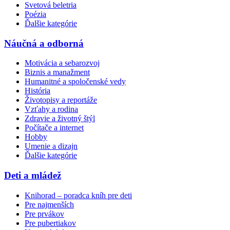
Svetová beletria
Poézia
Ďalšie kategórie
Náučná a odborná
Motivácia a sebarozvoj
Biznis a manažment
Humanitné a spoločenské vedy
História
Životopisy a reportáže
Vzťahy a rodina
Zdravie a životný štýl
Počítače a internet
Hobby
Umenie a dizajn
Ďalšie kategórie
Deti a mládež
Knihorad – poradca kníh pre deti
Pre najmenších
Pre prvákov
Pre pubertiakov