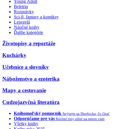
Young Adult
Beletria
Rozprávky
Sci-fi, fantasy a komiksy
Leporelá
Náučné knihy
Ďalšie kategórie
Životopisy a reportáže
Kuchárky
Učebnice a slovníky
Náboženstvo a ezoterika
Mapy a cestovanie
Cudzojazyčná literatúra
Knihomoľský pomocník
Spýtajte sa Sherlocka, čo čítať
Odporúčame pre vás
Knižné tipy ušité na mieru vám
Všetky knihy
Knihy roka 2025