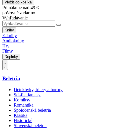
Vložiť do košíka
Pri nákupe nad 49 €
poštovné zadarmo
Vyhľadávanie
Knihy
E-knihy
Audioknihy
Hry
Filmy
Doplnky
Beletria
Detektívky, trilery a horory
Sci-fi a fantasy
Komiksy
Romantika
Spoločenská beletria
Klasika
Historické
Slovenská beletria