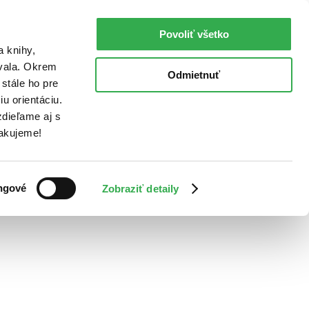
Povoliť všetko
a knihy,
ovala. Okrem
Odmietnuť
stále ho pre
u orientáciu.
dieľame aj s
Ďakujeme!
ngové
Zobraziť detaily