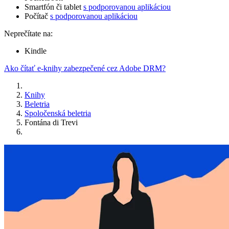
Smartfón či tablet
s podporovanou aplikáciou
Počítač
s podporovanou aplikáciou
Neprečítate na:
Kindle
Ako čítať e-knihy zabezpečené cez Adobe DRM?
Knihy
Beletria
Spoločenská beletria
Fontána di Trevi