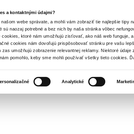
es a kontaktnými údajmi?
našom webe správate, a mohli vám zobraziť tie najlepšie tipy n
é sú naozaj potrebné a bez nich by naša stránka vôbec nefung
 cookies, ktoré nám umožňujú zisťovať, ako náš web funguje, a 
ačné cookies nám dovoľujú prispôsobovať stránku pre vašu lepši
zas umožňujú zobrazenie relevantnej reklamy. Niektoré údaje z
y nám pomohlo, keby sme mohli používať všetky tieto cookies. 
ersonalizačné
Analytické
Marketi