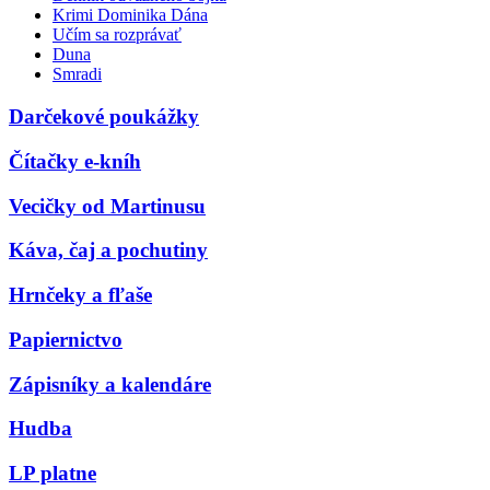
Krimi Dominika Dána
Učím sa rozprávať
Duna
Smradi
Darčekové poukážky
Čítačky e-kníh
Vecičky od Martinusu
Káva, čaj a pochutiny
Hrnčeky a fľaše
Papiernictvo
Zápisníky a kalendáre
Hudba
LP platne