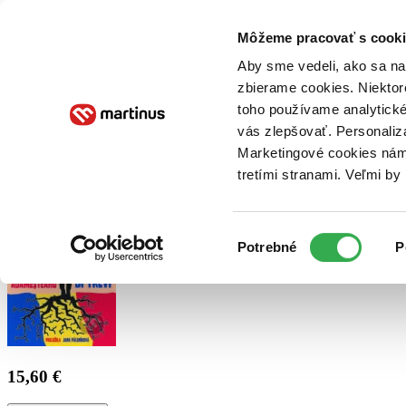
Doručenie
Kníhkupectvá
Knihovrátok
Poukážky
Knižný blog
Kontakt
Môžeme pracovať s cooki
Aby sme vedeli, ako sa na 
zbierame cookies. Niektor
E-knihy
Audioknihy
Hry
Filmy
Knihy
Doplnky
toho používame analytické
vás zlepšovať. Personaliz
Vyhľadávanie
Marketingové cookies nám 
tretími stranami. Veľmi b
Prihlásiť
Výber
Potrebné
P
súhlasu
15,60 €