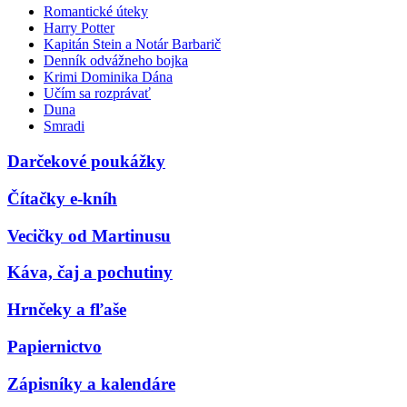
Romantické úteky
Harry Potter
Kapitán Stein a Notár Barbarič
Denník odvážneho bojka
Krimi Dominika Dána
Učím sa rozprávať
Duna
Smradi
Darčekové poukážky
Čítačky e-kníh
Vecičky od Martinusu
Káva, čaj a pochutiny
Hrnčeky a fľaše
Papiernictvo
Zápisníky a kalendáre