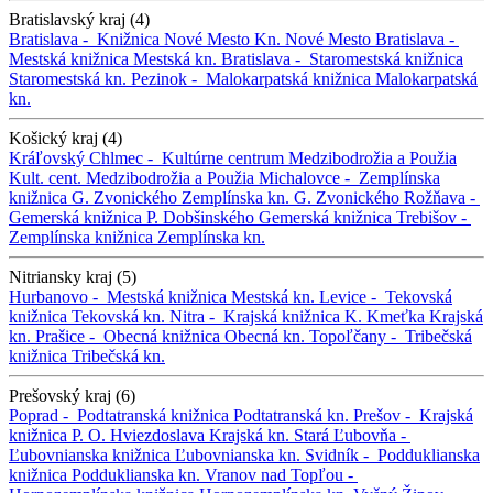
Bratislavský kraj (4)
Bratislava -
Knižnica Nové Mesto
Kn. Nové Mesto
Bratislava -
Mestská knižnica
Mestská kn.
Bratislava -
Staromestská knižnica
Staromestská kn.
Pezinok -
Malokarpatská knižnica
Malokarpatská
kn.
Košický kraj (4)
Kráľovský Chlmec -
Kultúrne centrum Medzibodrožia a Použia
Kult. cent. Medzibodrožia a Použia
Michalovce -
Zemplínska
knižnica G. Zvonického
Zemplínska kn. G. Zvonického
Rožňava -
Gemerská knižnica P. Dobšinského
Gemerská knižnica
Trebišov -
Zemplínska knižnica
Zemplínska kn.
Nitriansky kraj (5)
Hurbanovo -
Mestská knižnica
Mestská kn.
Levice -
Tekovská
knižnica
Tekovská kn.
Nitra -
Krajská knižnica K. Kmeťka
Krajská
kn.
Prašice -
Obecná knižnica
Obecná kn.
Topoľčany -
Tribečská
knižnica
Tribečská kn.
Prešovský kraj (6)
Poprad -
Podtatranská knižnica
Podtatranská kn.
Prešov -
Krajská
knižnica P. O. Hviezdoslava
Krajská kn.
Stará Ľubovňa -
Ľubovnianska knižnica
Ľubovnianska kn.
Svidník -
Podduklianska
knižnica
Podduklianska kn.
Vranov nad Topľou -