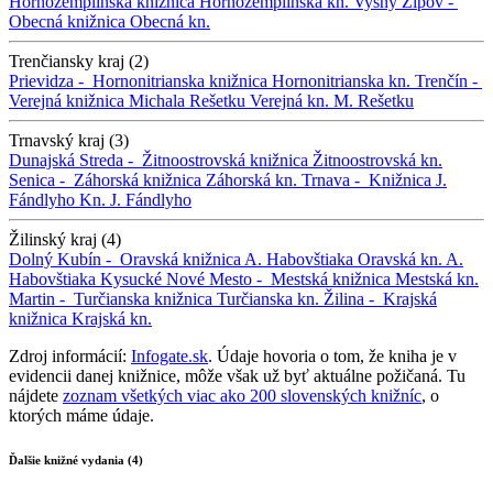
Hornozemplínska knižnica
Hornozemplínska kn.
Vyšný Žipov -
Obecná knižnica
Obecná kn.
Trenčiansky kraj (2)
Prievidza -
Hornonitrianska knižnica
Hornonitrianska kn.
Trenčín -
Verejná knižnica Michala Rešetku
Verejná kn. M. Rešetku
Trnavský kraj (3)
Dunajská Streda -
Žitnoostrovská knižnica
Žitnoostrovská kn.
Senica -
Záhorská knižnica
Záhorská kn.
Trnava -
Knižnica J.
Fándlyho
Kn. J. Fándlyho
Žilinský kraj (4)
Dolný Kubín -
Oravská knižnica A. Habovštiaka
Oravská kn. A.
Habovštiaka
Kysucké Nové Mesto -
Mestská knižnica
Mestská kn.
Martin -
Turčianska knižnica
Turčianska kn.
Žilina -
Krajská
knižnica
Krajská kn.
Zdroj informácií:
Infogate.sk
. Údaje hovoria o tom, že kniha je v
evidencii danej knižnice, môže však už byť aktuálne požičaná. Tu
nájdete
zoznam všetkých viac ako 200 slovenských knižníc
, o
ktorých máme údaje.
Ďalšie knižné vydania (4)