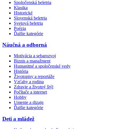
Spoločenská beletria
Klasika
Historické
Slovenská beletria
Svetová beletria
Poézia
Ďalšie kategórie
Náučná a odborná
Motivácia a sebarozvoj
Biznis a manažment
Humanitné a spoločenské vedy
História
Životopisy a reportáže
Vzťahy a rodina
Zdravie a životný štýl
Počítače a internet
Hobby
Umenie a dizajn
Ďalšie kategórie
Deti a mládež