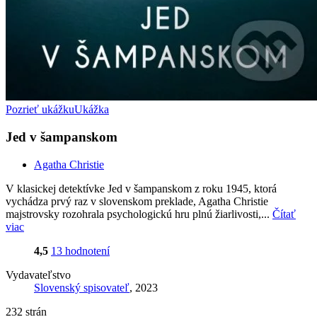
Pozrieť ukážku
Ukážka
Jed v šampanskom
Agatha Christie
V klasickej detektívke Jed v šampanskom z roku 1945, ktorá
vychádza prvý raz v slovenskom preklade, Agatha Christie
majstrovsky rozohrala psychologickú hru plnú žiarlivosti,...
Čítať
viac
4,5
13 hodnotení
Vydavateľstvo
Slovenský spisovateľ
, 2023
232 strán