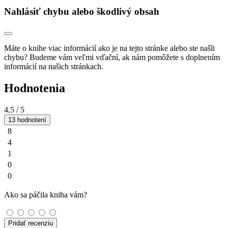
Nahlásiť chybu alebo škodlivý obsah
Máte o knihe viac informácií ako je na tejto stránke alebo ste našli
chybu? Budeme vám veľmi vďační, ak nám pomôžete s doplnením
informácií na našich stránkach.
Hodnotenia
4,5
/ 5
13 hodnotení
8
4
1
0
0
Ako sa páčila kniha vám?
Pridať recenziu