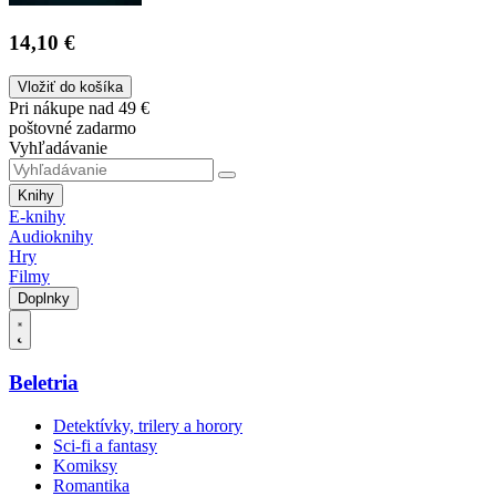
14,10 €
Vložiť do košíka
Pri nákupe nad 49 €
poštovné zadarmo
Vyhľadávanie
Knihy
E-knihy
Audioknihy
Hry
Filmy
Doplnky
Beletria
Detektívky, trilery a horory
Sci-fi a fantasy
Komiksy
Romantika