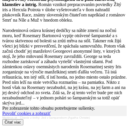
klamstiev a intríg.
Román vznikol prepracovaním poviedky Žltý
iris a Hercula Poirota v úlohe vyšetrovateľa v ňom nahradil
plukovník Race, známy slovenským čitateľom napríklad z románov
Smrť na Níle a Muž v hnedom obleku.
Narodeninová oslava krásnej dedičky sa náhle zmení na nočnú
moru, keď Rosemary Bartonová vypije otrávené šampanské a s
tvárou skrivenou od bolesti sa zrúti mŕtva na stôl. Takmer rok žijú
všetci jej blízki v presvedčení, že spáchala samovraždu. Potom však
začnú chodiť jej manželovi Georgeovi anonymné listy, v ktorých
stojí, že jeho milovanú Rosemary zavraždili. George sa teda
rozhodne zariskovať a záhadu vyriešiť vlastnými silami. Pod
zámienkou oslavy osemnástych narodenín Rosemarinej sestry Iris
zorganizuje na výročie manželkinej smrti ďalšiu večeru. Tá istá
reštaurácia, ten istý stôl, tí istí hostia, no jedno miesto ostalo prázdne.
Pred ním leží na stole vetvička rozmarínu – na pamiatku. Nikto z
hostí však na Rosemary nezabudol, na jej krásu, na jej šarm a ani na
jej desivý odchod zo sveta. Zdá sa, že aj tento večer bude pre nich
nezabudnuteľný – v jednom pohári so šampanským sa totiž opäť
skrýva jed...
Pre zobrazenie tohto obsahu potrebujeme sušienky.
Povoliť cookies a zobraziť
Martinus.sk
·
Čítanie z knihy: Jed v šampanskom (Agatha Christie)
Čítať viac