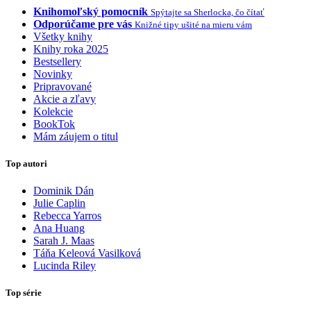
Knihomoľský pomocník
Spýtajte sa Sherlocka, čo čítať
Odporúčame pre vás
Knižné tipy ušité na mieru vám
Všetky knihy
Knihy roka 2025
Bestsellery
Novinky
Pripravované
Akcie a zľavy
Kolekcie
BookTok
Mám záujem o titul
Top autori
Dominik Dán
Julie Caplin
Rebecca Yarros
Ana Huang
Sarah J. Maas
Táňa Keleová Vasilková
Lucinda Riley
Top série