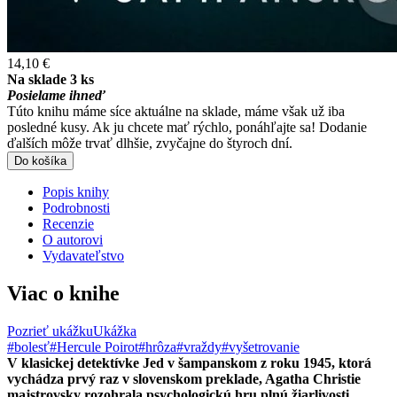
14,10 €
Na sklade 3 ks
Posielame ihneď
Túto knihu máme síce aktuálne na sklade, máme však už iba
posledné kusy. Ak ju chcete mať rýchlo, ponáhľajte sa! Dodanie
ďalších môže trvať dlhšie, zvyčajne do štyroch dní.
Do košíka
Popis knihy
Podrobnosti
Recenzie
O autorovi
Vydavateľstvo
Viac o knihe
Pozrieť ukážku
Ukážka
#bolesť
#Hercule Poirot
#hrôza
#vraždy
#vyšetrovanie
V klasickej detektívke Jed v šampanskom z roku 1945, ktorá
vychádza prvý raz v slovenskom preklade, Agatha Christie
majstrovsky rozohrala psychologickú hru plnú žiarlivosti,