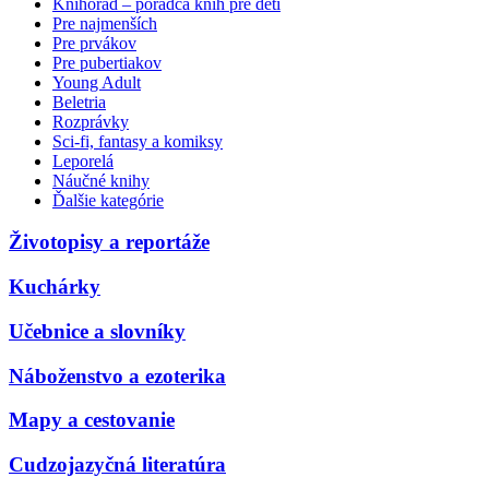
Knihorad – poradca kníh pre deti
Pre najmenších
Pre prvákov
Pre pubertiakov
Young Adult
Beletria
Rozprávky
Sci-fi, fantasy a komiksy
Leporelá
Náučné knihy
Ďalšie kategórie
Životopisy a reportáže
Kuchárky
Učebnice a slovníky
Náboženstvo a ezoterika
Mapy a cestovanie
Cudzojazyčná literatúra