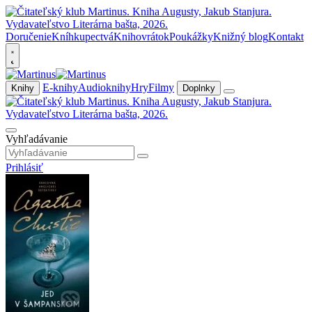
Doručenie
Kníhkupectvá
Knihovrátok
Poukážky
Knižný blog
Kontakt
E-knihy
Audioknihy
Hry
Filmy
Knihy
Doplnky
Vyhľadávanie
Prihlásiť