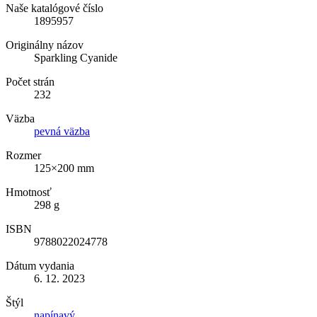
Naše katalógové číslo
1895957
Originálny názov
Sparkling Cyanide
Počet strán
232
Väzba
pevná väzba
Rozmer
125×200 mm
Hmotnosť
298 g
ISBN
9788022024778
Dátum vydania
6. 12. 2023
Štýl
napínavý