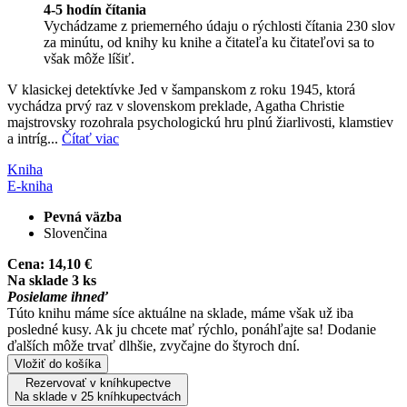
4-5 hodín čítania
Vychádzame z priemerného údaju o rýchlosti čítania 230 slov
za minútu, od knihy ku knihe a čitateľa ku čitateľovi sa to
však môže líšiť.
V klasickej detektívke Jed v šampanskom z roku 1945, ktorá
vychádza prvý raz v slovenskom preklade, Agatha Christie
majstrovsky rozohrala psychologickú hru plnú žiarlivosti, klamstiev
a intríg...
Čítať viac
Kniha
E-kniha
Pevná väzba
Slovenčina
Cena:
14,10 €
Na sklade 3 ks
Posielame ihneď
Túto knihu máme síce aktuálne na sklade, máme však už iba
posledné kusy. Ak ju chcete mať rýchlo, ponáhľajte sa! Dodanie
ďalších môže trvať dlhšie, zvyčajne do štyroch dní.
Vložiť do košíka
Rezervovať v kníhkupectve
Na sklade v 25 kníhkupectvách