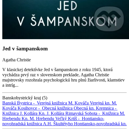
Jed v šampanskom
Agatha Christie
V klasickej detektívke Jed v šampanskom z roku 1945, ktorá
vychádza prvý raz v slovenskom preklade, Agatha Christie
majstrovsky rozohrala psychologickú hru plnú žiarlivosti, klamstiev
a intríg...
Banskobystrický kraj (5)
Banská Bystrica -
Verejná knižnica M. Kováča
Verejná kn. M.
Kováča
Kosihovce -
Obecná knižnica
Obecná kn.
Kremnica -
Knižnica J. Kollára
Kn. J. Kollára
Rimavská Sobota -
Knižnica M.
Hrebendu
Kn. M. Hrebendu
Veľký Krtíš -
Hontiansko-
novohradská knižnica A.H. Škultétyho
Hontiansko-novohradská kn.