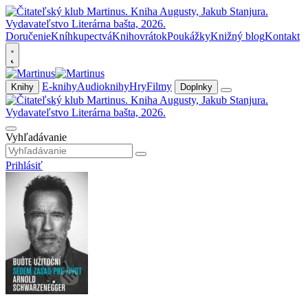
Doručenie
Kníhkupectvá
Knihovrátok
Poukážky
Knižný blog
Kontakt
E-knihy
Audioknihy
Hry
Filmy
Knihy
Doplnky
Vyhľadávanie
Prihlásiť