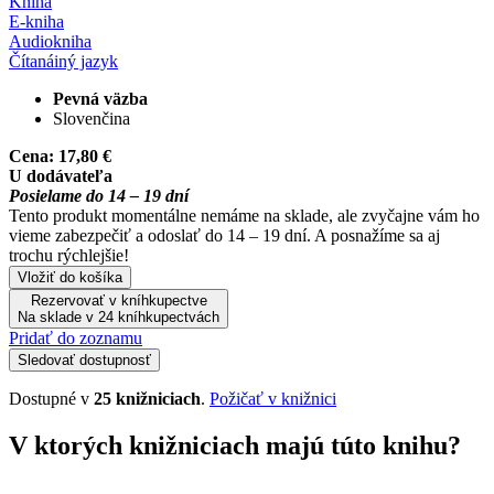
Kniha
E-kniha
Audiokniha
Čítaná
iný jazyk
Pevná väzba
Slovenčina
Cena:
17,80 €
U dodávateľa
Posielame do 14 – 19 dní
Tento produkt momentálne nemáme na sklade, ale zvyčajne vám ho
vieme zabezpečiť a odoslať do 14 – 19 dní. A posnažíme sa aj
trochu rýchlejšie!
Vložiť do košíka
Rezervovať v kníhkupectve
Na sklade v 24 kníhkupectvách
Pridať do zoznamu
Sledovať dostupnosť
Dostupné v
25 knižniciach
.
Požičať v knižnici
V ktorých knižniciach majú túto knihu?