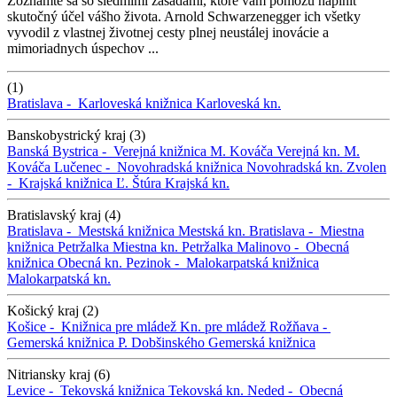
Zoznámte sa so siedmimi zásadami, ktoré vám pomôžu naplniť
skutočný účel vášho života. Arnold Schwarzenegger ich všetky
vyvodil z vlastnej životnej cesty plnej neustálej inovácie a
mimoriadnych úspechov ...
(1)
Bratislava -
Karloveská knižnica
Karloveská kn.
Banskobystrický kraj (3)
Banská Bystrica -
Verejná knižnica M. Kováča
Verejná kn. M.
Kováča
Lučenec -
Novohradská knižnica
Novohradská kn.
Zvolen
-
Krajská knižnica Ľ. Štúra
Krajská kn.
Bratislavský kraj (4)
Bratislava -
Mestská knižnica
Mestská kn.
Bratislava -
Miestna
knižnica Petržalka
Miestna kn. Petržalka
Malinovo -
Obecná
knižnica
Obecná kn.
Pezinok -
Malokarpatská knižnica
Malokarpatská kn.
Košický kraj (2)
Košice -
Knižnica pre mládež
Kn. pre mládež
Rožňava -
Gemerská knižnica P. Dobšinského
Gemerská knižnica
Nitriansky kraj (6)
Levice -
Tekovská knižnica
Tekovská kn.
Neded -
Obecná