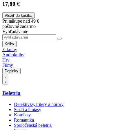
17,80 €
Vložiť do košíka
Pri nákupe nad 49 €
poštovné zadarmo
Vyhľadávanie
Knihy
E-knihy
Audioknihy
Hry
Filmy
Doplnky
Beletria
Detektívky, trilery a horory
Sci-fi a fantasy
Komiksy
Romantika
Spoločenská beletria