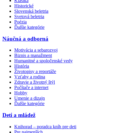
Klasika
Historické
Slovenská beletria
Svetová beletria
Poézia
Ďalšie kategórie
Náučná a odborná
Motivácia a sebarozvoj
Biznis a manažment
Humanitné a spoločenské vedy
História
Životopisy a reportáže
Vzťahy a rodina
Zdravie a životný štýl
Počítače a internet
Hobby
Umenie a dizajn
Ďalšie kategórie
Deti a mládež
Knihorad – poradca kníh pre deti
Pre najmenších