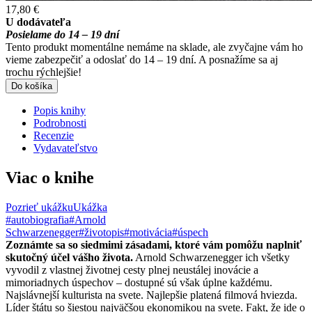
17,80 €
U dodávateľa
Posielame do 14 – 19 dní
Tento produkt momentálne nemáme na sklade, ale zvyčajne vám ho
vieme zabezpečiť a odoslať do 14 – 19 dní. A posnažíme sa aj
trochu rýchlejšie!
Do košíka
Popis knihy
Podrobnosti
Recenzie
Vydavateľstvo
Viac o knihe
Pozrieť ukážku
Ukážka
#autobiografia
#Arnold
Schwarzenegger
#životopis
#motivácia
#úspech
Zoznámte sa so siedmimi zásadami, ktoré vám pomôžu naplniť
skutočný účel vášho života.
Arnold Schwarzenegger ich všetky
vyvodil z vlastnej životnej cesty plnej neustálej inovácie a
mimoriadnych úspechov – dostupné sú však úplne každému.
Najslávnejší kulturista na svete. Najlepšie platená filmová hviezda.
Líder štátu so šiestou najväčšou ekonomikou na svete. Fakt, že ide o