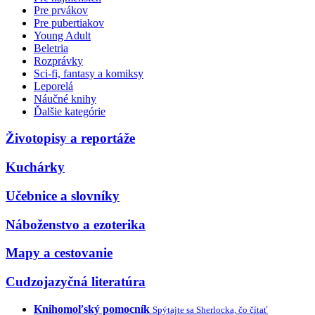
Pre prvákov
Pre pubertiakov
Young Adult
Beletria
Rozprávky
Sci-fi, fantasy a komiksy
Leporelá
Náučné knihy
Ďalšie kategórie
Životopisy a reportáže
Kuchárky
Učebnice a slovníky
Náboženstvo a ezoterika
Mapy a cestovanie
Cudzojazyčná literatúra
Knihomoľský pomocník
Spýtajte sa Sherlocka, čo čítať