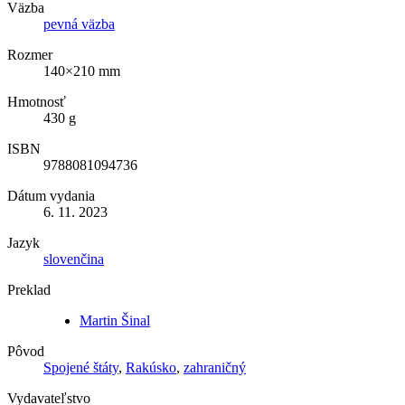
Väzba
pevná väzba
Rozmer
140×210 mm
Hmotnosť
430 g
ISBN
9788081094736
Dátum vydania
6. 11. 2023
Jazyk
slovenčina
Preklad
Martin Šinal
Pôvod
Spojené štáty
,
Rakúsko
,
zahraničný
Vydavateľstvo