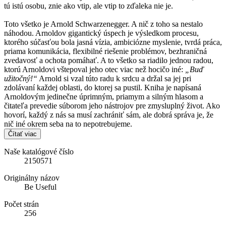
tú istú osobu, znie ako vtip, ale vtip to zďaleka nie je.
Toto všetko je Arnold Schwarzenegger. A nič z toho sa nestalo
náhodou. Arnoldov gigantický úspech je výsledkom procesu,
ktorého súčasťou bola jasná vízia, ambiciózne myslenie, tvrdá práca,
priama komunikácia, flexibilné riešenie problémov, bezhraničná
zvedavosť a ochota pomáhať. A to všetko sa riadilo jednou radou,
ktorú Arnoldovi vštepoval jeho otec viac než hocičo iné:
„Buď
užitočný!“
Arnold si vzal túto radu k srdcu a držal sa jej pri
zdolávaní každej oblasti, do ktorej sa pustil. Kniha je napísaná
Arnoldovým jedinečne úprimným, priamym a silným hlasom a
čitateľa prevedie súborom jeho nástrojov pre zmysluplný život. Ako
hovorí, každý z nás sa musí zachrániť sám, ale dobrá správa je, že
nič iné okrem seba na to nepotrebujeme.
Čítať viac
Naše katalógové číslo
2150571
Originálny názov
Be Useful
Počet strán
256