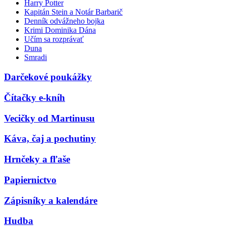
Harry Potter
Kapitán Stein a Notár Barbarič
Denník odvážneho bojka
Krimi Dominika Dána
Učím sa rozprávať
Duna
Smradi
Darčekové poukážky
Čítačky e-kníh
Vecičky od Martinusu
Káva, čaj a pochutiny
Hrnčeky a fľaše
Papiernictvo
Zápisníky a kalendáre
Hudba