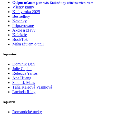
Odporúčame pre vás
Knižné tipy ušité na mieru vám
Všetky knihy
Knihy roka 2025
Bestsellery
Novinky
Pripravované
Akcie a zľavy
Kolekcie
BookTok
Mám záujem o titul
Top autori
Dominik Dán
Julie Caplin
Rebecca Yarros
Ana Huang
Sarah J. Maas
Táňa Keleová Vasilková
Lucinda Riley
Top série
Romantické úteky