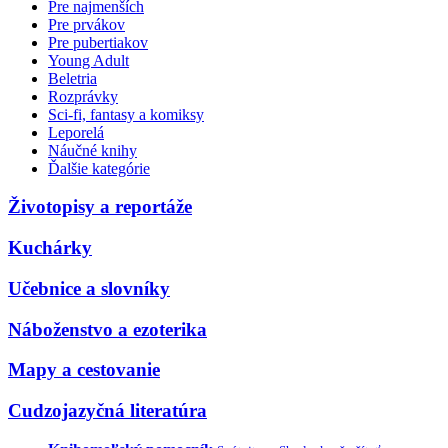
Pre najmenších
Pre prvákov
Pre pubertiakov
Young Adult
Beletria
Rozprávky
Sci-fi, fantasy a komiksy
Leporelá
Náučné knihy
Ďalšie kategórie
Životopisy a reportáže
Kuchárky
Učebnice a slovníky
Náboženstvo a ezoterika
Mapy a cestovanie
Cudzojazyčná literatúra