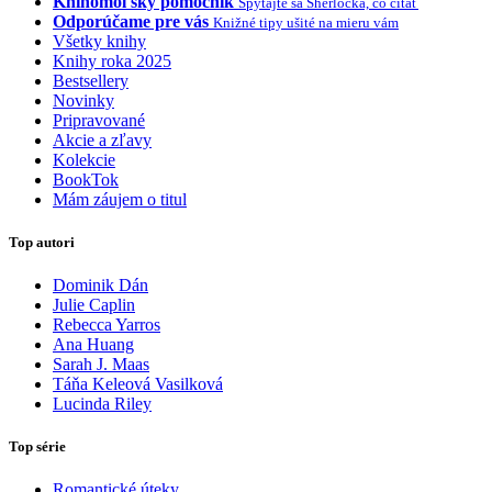
Knihomoľský pomocník
Spýtajte sa Sherlocka, čo čítať
Odporúčame pre vás
Knižné tipy ušité na mieru vám
Všetky knihy
Knihy roka 2025
Bestsellery
Novinky
Pripravované
Akcie a zľavy
Kolekcie
BookTok
Mám záujem o titul
Top autori
Dominik Dán
Julie Caplin
Rebecca Yarros
Ana Huang
Sarah J. Maas
Táňa Keleová Vasilková
Lucinda Riley
Top série
Romantické úteky