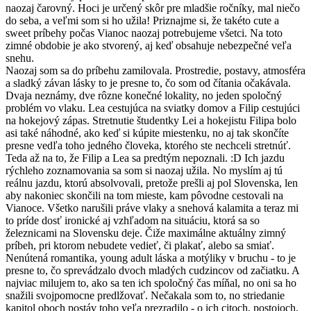
naozaj čarovný. Hoci je určený skôr pre mladšie ročníky, mal niečo
do seba, a veľmi som si ho užila! Priznajme si, že takéto cute a
sweet príbehy počas Vianoc naozaj potrebujeme všetci. Na toto
zimné obdobie je ako stvorený, aj keď obsahuje nebezpečné veľa
snehu.
Naozaj som sa do príbehu zamilovala. Prostredie, postavy, atmosféra
a sladký závan lásky to je presne to, čo som od čítania očakávala.
Dvaja neznámy, dve rôzne konečné lokality, no jeden spoločný
problém vo vlaku. Lea cestujúca na sviatky domov a Filip cestujúci
na hokejový zápas. Stretnutie študentky Lei a hokejistu Filipa bolo
asi také náhodné, ako keď si kúpite miestenku, no aj tak skončíte
presne vedľa toho jedného človeka, ktorého ste nechceli stretnúť.
Teda až na to, že Filip a Lea sa predtým nepoznali. :D Ich jazdu
rýchleho zoznamovania sa som si naozaj užila. No myslím aj tú
reálnu jazdu, ktorú absolvovali, pretože prešli aj pol Slovenska, len
aby nakoniec skončili na tom mieste, kam pôvodne cestovali na
Vianoce. Všetko narušili práve vlaky a snehová kalamita a teraz mi
to príde dosť ironické aj vzhľadom na situáciu, ktorá sa so
železnicami na Slovensku deje. Čiže maximálne aktuálny zimný
príbeh, pri ktorom nebudete vedieť, či plakať, alebo sa smiať.
Nenútená romantika, young adult láska a motýliky v bruchu - to je
presne to, čo sprevádzalo dvoch mladých cudzincov od začiatku. A
najviac milujem to, ako sa ten ich spoločný čas míňal, no oni sa ho
snažili svojpomocne predlžovať. Nečakala som to, no striedanie
kapitol oboch postáv toho veľa prezradilo - o ich citoch, postojoch,