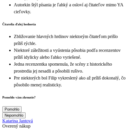
Autorkin štýl písania je ľahký a osloví aj čitateľov mimo YA
cieľovky.
Čitatelia ďalej hodnotia
Zbližovanie hlavných hrdinov niektorým čitateľom prišlo
príliš rýchle.
Niektoré záležitosti a vyústenia pôsobia podľa recenzentov
príliš idylicky alebo ľahko vyriešené.
Jedna recenzentka spomenula, že scény z historického
prostredia jej nesadli a pôsobili rušivo.
Pre niektorých bol Filip vykreslený ako až príliš dokonalý, čo
pôsobilo menej realisticky.
Pomohlo vám zhrnutie?
Pomohlo
Nepomohlo
Katarina Jantová
Overený nákup