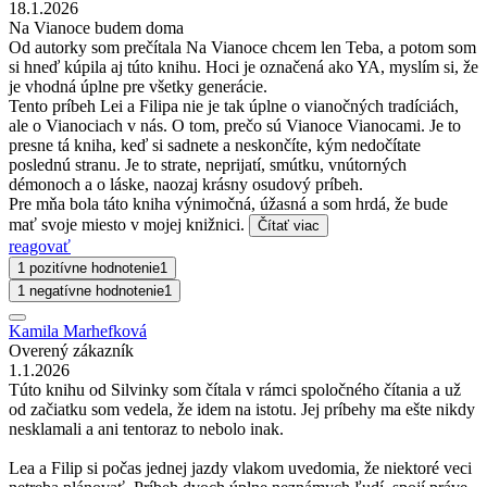
18.1.2026
Na Vianoce budem doma
Od autorky som prečítala Na Vianoce chcem len Teba, a potom som
si hneď kúpila aj túto knihu. Hoci je označená ako YA, myslím si, že
je vhodná úplne pre všetky generácie.
Tento príbeh Lei a Filipa nie je tak úplne o vianočných tradíciách,
ale o Vianociach v nás. O tom, prečo sú Vianoce Vianocami. Je to
presne tá kniha, keď si sadnete a neskončíte, kým nedočítate
poslednú stranu. Je to strate, neprijatí, smútku, vnútorných
démonoch a o láske, naozaj krásny osudový príbeh.
Pre mňa bola táto kniha výnimočná, úžasná a som hrdá, že bude
mať svoje miesto v mojej knižnici.
Čítať viac
reagovať
1 pozitívne hodnotenie
1
1 negatívne hodnotenie
1
Kamila Marhefková
Overený zákazník
1.1.2026
Túto knihu od Silvinky som čítala v rámci spoločného čítania a už
od začiatku som vedela, že idem na istotu. Jej príbehy ma ešte nikdy
nesklamali a ani tentoraz to nebolo inak.
Lea a Filip si počas jednej jazdy vlakom uvedomia, že niektoré veci