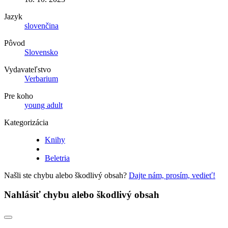
Jazyk
slovenčina
Pôvod
Slovensko
Vydavateľstvo
Verbarium
Pre koho
young adult
Kategorizácia
Knihy
Beletria
Našli ste chybu alebo škodlivý obsah?
Dajte nám, prosím, vedieť!
Nahlásiť chybu alebo škodlivý obsah