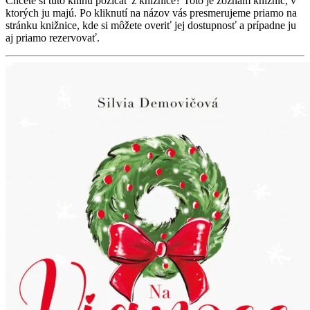
Chcete si túto knihu požičať z knižnice? Toto je zoznam knižníc, v
ktorých ju majú. Po kliknutí na názov vás presmerujeme priamo na
stránku knižnice, kde si môžete overiť jej dostupnosť a prípadne ju
aj priamo rezervovať.