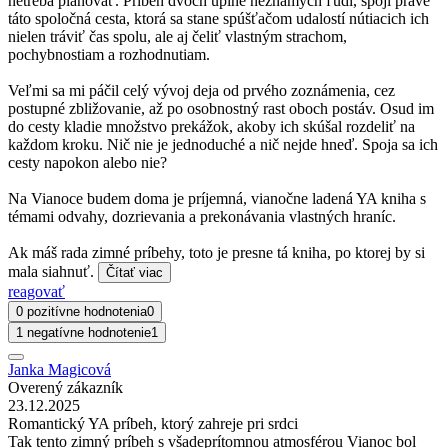
netreba plánovať. Príbeh dvoch úplne neznámych ľudí, spojí práve
táto spoločná cesta, ktorá sa stane spúšťačom udalostí nútiacich ich
nielen tráviť čas spolu, ale aj čeliť vlastným strachom,
pochybnostiam a rozhodnutiam.
Veľmi sa mi páčil celý vývoj deja od prvého zoznámenia, cez
postupné zbližovanie, až po osobnostný rast oboch postáv. Osud im
do cesty kladie množstvo prekážok, akoby ich skúšal rozdeliť na
každom kroku. Nič nie je jednoduché a nič nejde hneď. Spoja sa ich
cesty napokon alebo nie?
Na Vianoce budem doma je príjemná, vianočne ladená YA kniha s
témami odvahy, dozrievania a prekonávania vlastných hraníc.
Ak máš rada zimné príbehy, toto je presne tá kniha, po ktorej by si
mala siahnuť.
Čítať viac
reagovať
0 pozitívne hodnotenia
0
1 negatívne hodnotenie
1
Janka Magicová
Overený zákazník
23.12.2025
Romantický YA príbeh, ktorý zahreje pri srdci
Tak tento zimný príbeh s všadeprítomnou atmosférou Vianoc bol