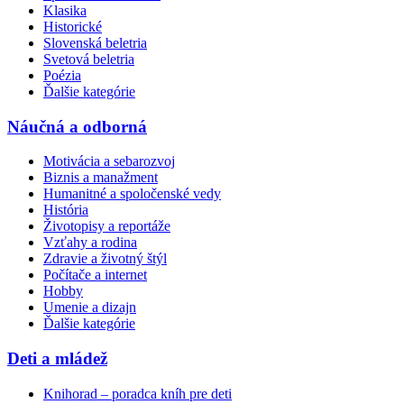
Klasika
Historické
Slovenská beletria
Svetová beletria
Poézia
Ďalšie kategórie
Náučná a odborná
Motivácia a sebarozvoj
Biznis a manažment
Humanitné a spoločenské vedy
História
Životopisy a reportáže
Vzťahy a rodina
Zdravie a životný štýl
Počítače a internet
Hobby
Umenie a dizajn
Ďalšie kategórie
Deti a mládež
Knihorad – poradca kníh pre deti