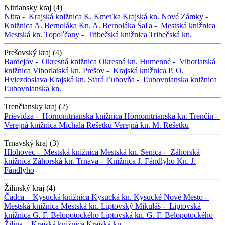
Nitriansky kraj (4)
Nitra -
Krajská knižnica K. Kmeťka
Krajská kn.
Nové Zámky -
Knižnica A. Bernoláka
Kn. A. Bernoláka
Šaľa -
Mestská knižnica
Mestská kn.
Topoľčany -
Tribečská knižnica
Tribečská kn.
Prešovský kraj (4)
Bardejov -
Okresná knižnica
Okresná kn.
Humenné -
Vihorlatská
knižnica
Vihorlatská kn.
Prešov -
Krajská knižnica P. O.
Hviezdoslava
Krajská kn.
Stará Ľubovňa -
Ľubovnianska knižnica
Ľubovnianska kn.
Trenčiansky kraj (2)
Prievidza -
Hornonitrianska knižnica
Hornonitrianska kn.
Trenčín -
Verejná knižnica Michala Rešetku
Verejná kn. M. Rešetku
Trnavský kraj (3)
Hlohovec -
Mestská knižnica
Mestská kn.
Senica -
Záhorská
knižnica
Záhorská kn.
Trnava -
Knižnica J. Fándlyho
Kn. J.
Fándlyho
Žilinský kraj (4)
Čadca -
Kysucká knižnica
Kysucká kn.
Kysucké Nové Mesto -
Mestská knižnica
Mestská kn.
Liptovský Mikuláš -
Liptovská
knižnica G. F. Belopotockého
Liptovská kn. G. F. Belopotockého
Žilina -
Krajská knižnica
Krajská kn.