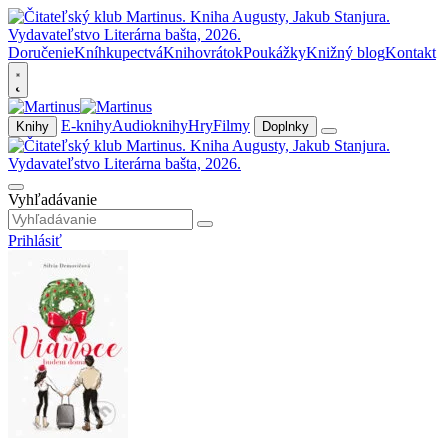
Doručenie
Kníhkupectvá
Knihovrátok
Poukážky
Knižný blog
Kontakt
E-knihy
Audioknihy
Hry
Filmy
Knihy
Doplnky
Vyhľadávanie
Prihlásiť