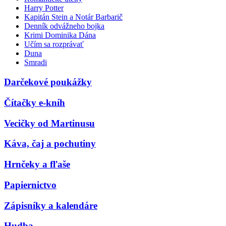
Harry Potter
Kapitán Stein a Notár Barbarič
Denník odvážneho bojka
Krimi Dominika Dána
Učím sa rozprávať
Duna
Smradi
Darčekové poukážky
Čítačky e-kníh
Vecičky od Martinusu
Káva, čaj a pochutiny
Hrnčeky a fľaše
Papiernictvo
Zápisníky a kalendáre
Hudba