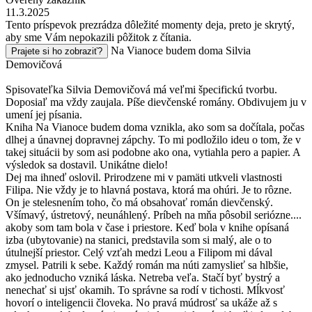
11.3.2025
Tento príspevok prezrádza dôležité momenty deja, preto je skrytý,
aby sme Vám nepokazili pôžitok z čítania.
Na Vianoce budem doma Silvia
Prajete si ho zobraziť?
Demovičová
Spisovateľka Silvia Demovičová má veľmi špecifickú tvorbu.
Doposiaľ ma vždy zaujala. Píše dievčenské romány. Obdivujem ju v
umení jej písania.
Kniha Na Vianoce budem doma vznikla, ako som sa dočítala, počas
dlhej a únavnej dopravnej zápchy. To mi podložilo ideu o tom, že v
takej situácii by som asi podobne ako ona, vytiahla pero a papier. A
výsledok sa dostavil. Unikátne dielo!
Dej ma ihneď oslovil. Prirodzene mi v pamäti utkveli vlastnosti
Filipa. Nie vždy je to hlavná postava, ktorá ma ohúri. Je to rôzne.
On je stelesnením toho, čo má obsahovať román dievčenský.
Všímavý, ústretový, neunáhlený. Príbeh na mňa pôsobil seriózne....
akoby som tam bola v čase i priestore. Keď bola v knihe opísaná
izba (ubytovanie) na stanici, predstavila som si malý, ale o to
útulnejší priestor. Celý vzťah medzi Leou a Filipom mi dával
zmysel. Patrili k sebe. Každý román ma núti zamyslieť sa hlbšie,
ako jednoducho vzniká láska. Netreba veľa. Stačí byť bystrý a
nenechať si ujsť okamih. To správne sa rodí v tichosti. Mĺkvosť
hovorí o inteligencii človeka. No pravá múdrosť sa ukáže až s