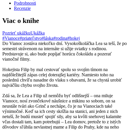
Podrobnosti
Recenzie
Viac o knihe
Pozrieť ukážku
Ukážka
#Vianoce
#priateľstvo
#láska
#rodina
#hokej
Do Vianoc zostáva niekoľko dní. Vysokoškoláčka Lea sa teší, že po
semestri strávenom na internáte si užije sviatky s rodinou.
Predstavuje si, ako bude popíjať horúcu čokoládu a pozerať
vianočné filmy.
Hokejista Filip by mal cestovať spolu so svojím tímom na
najdôležitejší zápas celej doterajšej kariéry. Namiesto toho na
poslednú chvíľu nasadne do vlaku s obavami, že sa chystá urobiť
najväčšiu chybu svojho života.
Zdá sa, že Lea a Filip už nemôžu byť odlišnejší – ona miluje
Vianoce, nosí zvončekové náušnice a mikinu so sobom, on sa
neustále tvári ako Grinč a nechápe, čo je na Vianociach také
výnimočné. Keď sa ich cesty skrížia na stanici, ani jeden z nich
netuší, že budú musieť spojiť sily, aby sa kvôli snehovej kalamite
včas dostali tam, kam potrebujú – Lea domov, pretože to z istých
dôvodov sľúbila nevlastnej mame a Filip do Prahy, kde na neho