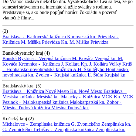
Do Vianoc zostáva niekoľko dní. Vysokoškoláčka Lea sa teší, že po
semestri strávenom na internáte si užije sviatky s rodinou.
Predstavuje si, ako bude popíjať horúcu čokoládu a pozerať
vianočné filmy...
(2)
Bratislava -
Karloveská knižnica
Karloveská kn.
Prievidza -
Knižnica M. Mišíka Prievidza
Kn. M. Mišíka Prievidza
Banskobystrický kraj (4)
Banská Bystrica -
Verejná knižnica M. Kováča
Verejná kn. M.
Kováča
Kremnica -
Knižnica J. Kollára
Kn. J. Kollára
Veľký Krtíš
-
Hontiansko-novohradská knižnica A.H. Škultétyho
Hontiansko-
novohradská kn.
Zvolen -
Krajská knižnica Ľ. Štúra
Krajská kn.
Bratislavský kraj (5)
Bratislava -
Knižnica Nové Mesto
Kn. Nové Mesto
Bratislava -
Mestská knižnica
Mestská kn.
Malacky -
Knižnica MCK
Kn. MCK
Pezinok -
Malokarpatská knižnica
Malokarpatská kn.
Zohor -
Miestna ľudová knižnica
Miestna ľudová kn.
Košický kraj (2)
Michalovce -
Zemplínska knižnica G. Zvonického
Zemplínska kn.
G. Zvonického
Trebišov -
Zemplínska knižnica
Zemplínska kn.