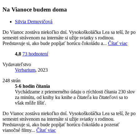
Na Vianoce budem doma
Silvia Demovičová
Do Vianoc zostáva niekoľko dní. Vysokoškoláčka Lea sa teší, že po
semestri strávenom na internáte si užije sviatky s rodinou.
Predstavuje si, ako bude popíjať horúcu čokoládu a...
Čítať viac
4,8
73 hodnotení
Vydavateľstvo
Verbarium
, 2023
248 strán
5-6 hodín čítania
Vychádzame z priemerného údaju o rýchlosti čítania 230 slov
za minútu, od knihy ku knihe a čitateľa ku čitateľovi sa to
však môže líšiť.
Do Vianoc zostáva niekoľko dní. Vysokoškoláčka Lea sa teší, že po
semestri strávenom na internáte si užije sviatky s rodinou.
Predstavuje si, ako bude popíjať horúcu čokoládu a pozerať
vianočné filmy...
Čítať viac