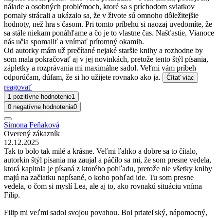
nálade a osobných problémoch, ktoré sa s príchodom sviatkov
pomaly strácali a ukázalo sa, že v živote sú omnoho dôležitejšie
hodnoty, než hra s časom. Pri tomto príbehu si naozaj uvedomíte, že
sa stále niekam ponáhľame a čo je to vlastne čas. Našťastie, Vianoce
nás učia spomaliť a vnímať prítomný okamih.
Od autorky mám už prečítané nejaké staršie knihy a rozhodne by
som mala pokračovať aj v jej novinkách, pretože tento štýl písania,
zápletky a rozprávania mi maximálne sadol. Veľmi vám príbeh
odporúčam, dúfam, že si ho užijete rovnako ako ja.
Čítať viac
reagovať
1 pozitívne hodnotenie
1
0 negatívne hodnotenia
0
Simona Feňaková
Overený zákazník
12.12.2025
Tak to bolo tak milé a krásne. Veľmi ľahko a dobre sa to čítalo,
autorkin štýl písania ma zaujal a páčilo sa mi, že som presne vedela,
ktorá kapitola je písaná z ktorého pohľadu, pretože nie všetky knihy
majú na začiatku napísané, o koho pohľad ide. Tu som presne
vedela, o čom si myslí Lea, ale aj to, ako rovnakú situáciu vníma
Filip.
Filip mi veľmi sadol svojou povahou. Bol priateľský, nápomocný,