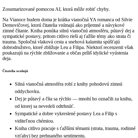
Zosumarizované pomocou AI, ktorá môže robiť chyby.
Na Vianoce budem doma je krátka vianočná YA romanca od Silvie
Demovičovej, ktorú čitatelia vnímajú ako príjemné a návykové
zimné čítanie. Kniha ponúka silnú vianočnú atmosféru, pútavý dej a
sympatické postavy, pritom citlivo rieši aj ťažšie témy ako strata či
trauma. Spoločná vlaková cesta a snehová kalamita spúšťajú
dobrodružstvo, ktoré zbližuje Leu a Filipa. Niektorí recenzenti však
poukazujú na rýchle zbližovanie a občas príliš idylické vyústenia
deja.
Čitatelia oceňujú
Silná vianočná atmosféra robí z knihy pohodovú zimnú
oddychovku.
Dej je pútavý a číta sa rýchlo — mnohí ho označili za knihu,
od ktorej sa nevedeli odtrhnúť.
Sympatické a dobre vykreslené postavy Lea a Filip s
viditeľnou chémiou.
Kniha citlivo pracuje s ťažšími témami (strata, trauma, rodinné
vzťahy) bez prehnaného sentimentu.