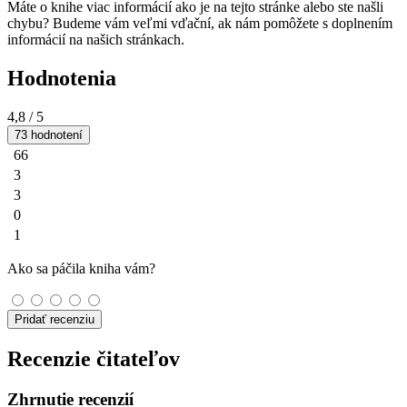
Máte o knihe viac informácií ako je na tejto stránke alebo ste našli
chybu? Budeme vám veľmi vďační, ak nám pomôžete s doplnením
informácií na našich stránkach.
Hodnotenia
4,8
/ 5
73 hodnotení
66
3
3
0
1
Ako sa páčila kniha vám?
Pridať recenziu
Recenzie čitateľov
Zhrnutie recenzií