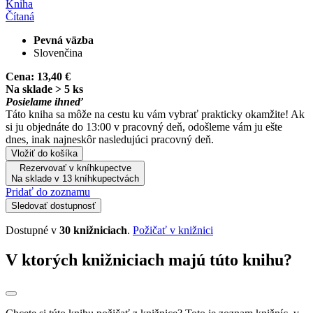
Kniha
Čítaná
Pevná väzba
Slovenčina
Cena:
13,40 €
Na sklade > 5 ks
Posielame ihneď
Táto kniha sa môže na cestu ku vám vybrať prakticky okamžite! Ak
si ju objednáte do 13:00 v pracovný deň, odošleme vám ju ešte
dnes, inak najneskôr nasledujúci pracovný deň.
Vložiť do košíka
Rezervovať v kníhkupectve
Na sklade v 13 kníhkupectvách
Pridať do zoznamu
Sledovať dostupnosť
Dostupné v
30 knižniciach
.
Požičať v knižnici
V ktorých knižniciach majú túto knihu?