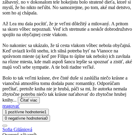
zábavný, no v dokonalom tele hokejistu bolo stratené dieťa, ktoré si
myslí, že ho nikto neľúbi. No samozrejme, po tom, aké mal detstvo,
som ho aj chápala.
Až Lea mu dala pocítiť, že je veľmi dôležitý a milovaný. A pritom
sa skoro vôbec nepoznali. Veď ich stretnutie a neskôr dobrodružstvo
spojilo na obyčajnej ceste vlakom.
No nakoniec sa ukázalo, že tá cesta vlakom vôbec nebola obyčajná.
Keď uviazli kvôli snehu, ich silná potreba byť na Vianoce na
správnom mieste (aj keď pre Filipa to úplne tak nebolo) ich zavítala
na rôzne miesta, kde mali aspoň šancu lepšie sa spoznať a zistiť, aké
majú voči sebe sympatie. A tie boli riadne veľké.
Bolo to tak veľmi krásne, dve čisté duše si zaslúžia niečo krásne a
vianočná atmosféra tomu dodala punc romantiky. Odporúčam
prečítať, pretože kniha nie je hrubá, páči sa mi, že autorka nemala
zbytočne potrebu niečo tak krásne naťahovať do zbytočne hrubej
knihy...
Čítať viac
reagovať
1 pozitívne hodnotenie
1
0 negatívne hodnotenia
0
Sofia Gilániová
Overený zákazník