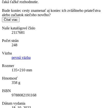
čaká ťažké rozhodnutie.
Bude koniec cesty znamenať aj koniec ich zvláštneho priateľstva
alebo začiatok niečoho nového?
Čítať viac
Naše katalógové číslo
2117681
Počet strán
248
Väzba
pevná väzba
Rozmer
135×210 mm
Hmotnosť
358 g
ISBN
9788082191168
Dátum vydania
18. 10. 2023