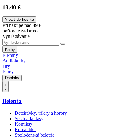
13,40 €
Vložiť do košíka
Pri nákupe nad 49 €
poštovné zadarmo
Vyhľadávanie
Knihy
E-knihy
Audioknihy
Hry
Filmy
Doplnky
Beletria
Detektívky, trilery a horory
Sci-fi a fantasy
Komiksy
Romantika
Spoločenská beletria