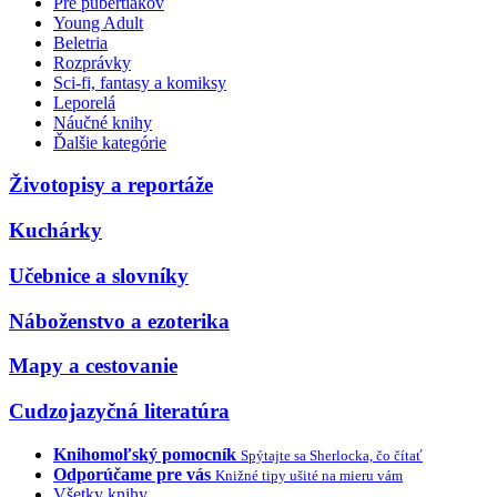
Pre pubertiakov
Young Adult
Beletria
Rozprávky
Sci-fi, fantasy a komiksy
Leporelá
Náučné knihy
Ďalšie kategórie
Životopisy a reportáže
Kuchárky
Učebnice a slovníky
Náboženstvo a ezoterika
Mapy a cestovanie
Cudzojazyčná literatúra
Knihomoľský pomocník
Spýtajte sa Sherlocka, čo čítať
Odporúčame pre vás
Knižné tipy ušité na mieru vám
Všetky knihy