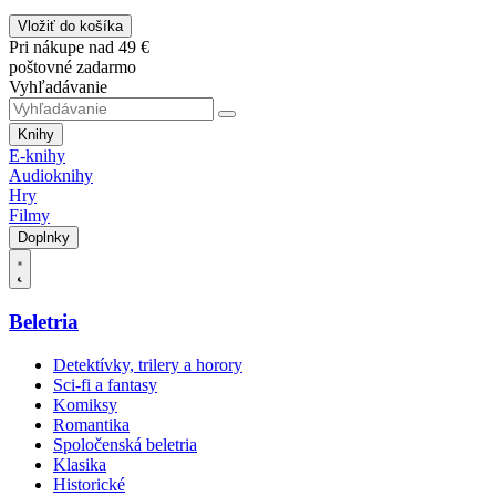
Vložiť do košíka
Pri nákupe nad 49 €
poštovné zadarmo
Vyhľadávanie
Knihy
E-knihy
Audioknihy
Hry
Filmy
Doplnky
Beletria
Detektívky, trilery a horory
Sci-fi a fantasy
Komiksy
Romantika
Spoločenská beletria
Klasika
Historické