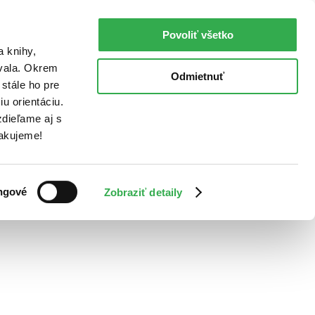
Povoliť všetko
a knihy,
ovala. Okrem
Odmietnuť
stále ho pre
u orientáciu.
dieľame aj s
Ďakujeme!
ngové
Zobraziť detaily