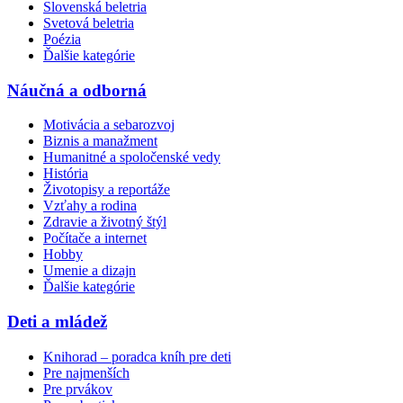
Slovenská beletria
Svetová beletria
Poézia
Ďalšie kategórie
Náučná a odborná
Motivácia a sebarozvoj
Biznis a manažment
Humanitné a spoločenské vedy
História
Životopisy a reportáže
Vzťahy a rodina
Zdravie a životný štýl
Počítače a internet
Hobby
Umenie a dizajn
Ďalšie kategórie
Deti a mládež
Knihorad – poradca kníh pre deti
Pre najmenších
Pre prvákov