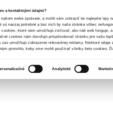
es a kontaktnými údajmi?
našom webe správate, a mohli vám zobraziť tie najlepšie tipy n
é sú naozaj potrebné a bez nich by naša stránka vôbec nefung
 cookies, ktoré nám umožňujú zisťovať, ako náš web funguje, a 
ačné cookies nám dovoľujú prispôsobovať stránku pre vašu lepši
zas umožňujú zobrazenie relevantnej reklamy. Niektoré údaje z
y nám pomohlo, keby sme mohli používať všetky tieto cookies. 
ersonalizačné
Analytické
Marketi