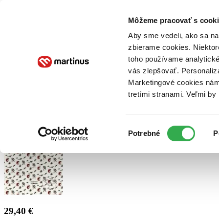
Doručenie
Kníhkupectvá
Knihovrátok
Poukážky
Knižný blog
Kontakt
Môžeme pracovať s cooki
Aby sme vedeli, ako sa na 
zbierame cookies. Niektor
E-knihy
Audioknihy
Hry
Filmy
Knihy
Doplnky
toho používame analytické
vás zlepšovať. Personaliz
Vyhľadávanie
Marketingové cookies nám 
tretími stranami. Veľmi b
Prihlásiť
Výber
Potrebné
P
súhlasu
29,40 €