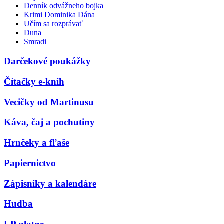
Denník odvážneho bojka
Krimi Dominika Dána
Učím sa rozprávať
Duna
Smradi
Darčekové poukážky
Čítačky e-kníh
Vecičky od Martinusu
Káva, čaj a pochutiny
Hrnčeky a fľaše
Papiernictvo
Zápisníky a kalendáre
Hudba