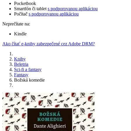
Pocketbook
Smartfón či tablet
s podporovanou aplikáciou
Počítač
s podporovanou aplikáciou
Neprečítate na:
Kindle
Ako čítať e-knihy zabezpečené cez Adobe DRM?
Knihy
Beletria
Sci-fi a fantasy
Fantasy
Božská komedie