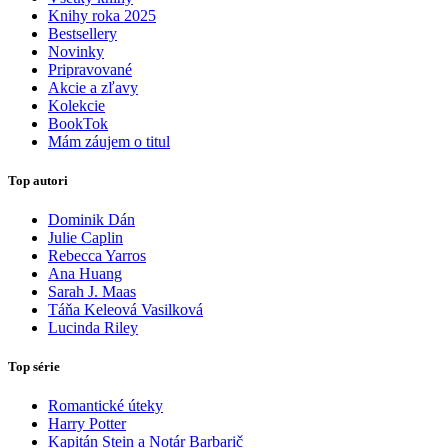
Knihy roka 2025
Bestsellery
Novinky
Pripravované
Akcie a zľavy
Kolekcie
BookTok
Mám záujem o titul
Top autori
Dominik Dán
Julie Caplin
Rebecca Yarros
Ana Huang
Sarah J. Maas
Táňa Keleová Vasilková
Lucinda Riley
Top série
Romantické úteky
Harry Potter
Kapitán Stein a Notár Barbarič