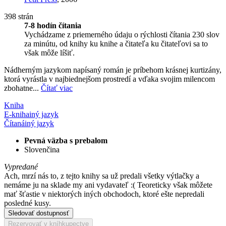
398 strán
7-8 hodín čítania
Vychádzame z priemerného údaju o rýchlosti čítania 230 slov
za minútu, od knihy ku knihe a čitateľa ku čitateľovi sa to
však môže líšiť.
Nádherným jazykom napísaný román je príbehom krásnej kurtizány,
ktorá vyrástla v najbiednejšom prostredí a vďaka svojim milencom
zbohatne...
Čítať viac
Kniha
E-kniha
iný jazyk
Čítaná
iný jazyk
Pevná väzba s prebalom
Slovenčina
Vypredané
Ach, mrzí nás to, z tejto knihy sa už predali všetky výtlačky a
nemáme ju na sklade my ani vydavateľ :( Teoreticky však môžete
mať šťastie v niektorých iných obchodoch, ktoré ešte nepredali
posledné kusy.
Sledovať dostupnosť
Rezervovať v kníhkupectve