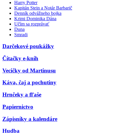
Harry Potter
Kapitán Stein a Notár Barbarič
Denník odvážneho bojka
Krimi Dominika Dána
Učím sa rozprávať
Duna
Smradi
Darčekové poukážky
Čítačky e-kníh
Vecičky od Martinusu
Káva, čaj a pochutiny
Hrnčeky a fľaše
Papiernictvo
Zápisníky a kalendáre
Hudba