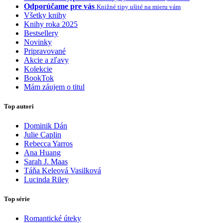
Odporúčame pre vás
Knižné tipy ušité na mieru vám
Všetky knihy
Knihy roka 2025
Bestsellery
Novinky
Pripravované
Akcie a zľavy
Kolekcie
BookTok
Mám záujem o titul
Top autori
Dominik Dán
Julie Caplin
Rebecca Yarros
Ana Huang
Sarah J. Maas
Táňa Keleová Vasilková
Lucinda Riley
Top série
Romantické úteky