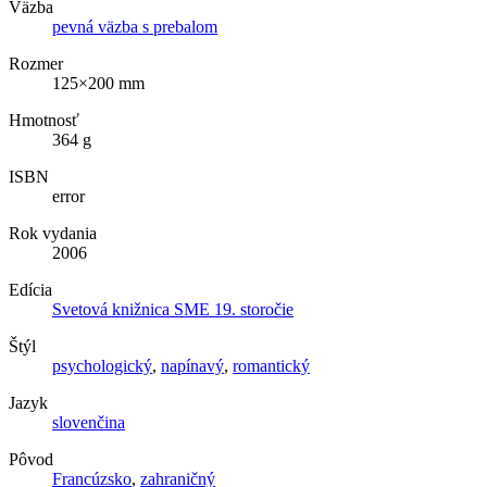
Väzba
pevná väzba s prebalom
Rozmer
125×200 mm
Hmotnosť
364 g
ISBN
error
Rok vydania
2006
Edícia
Svetová knižnica SME 19. storočie
Štýl
psychologický
,
napínavý
,
romantický
Jazyk
slovenčina
Pôvod
Francúzsko
,
zahraničný