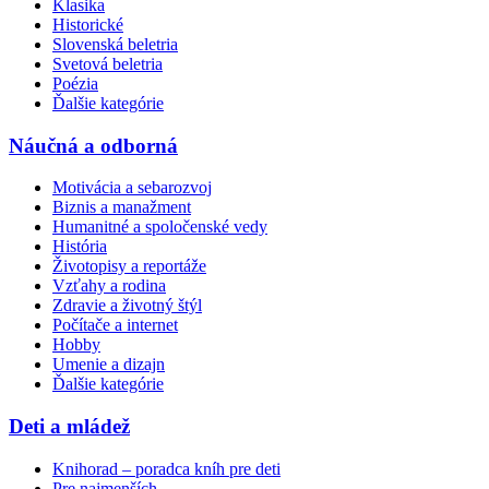
Klasika
Historické
Slovenská beletria
Svetová beletria
Poézia
Ďalšie kategórie
Náučná a odborná
Motivácia a sebarozvoj
Biznis a manažment
Humanitné a spoločenské vedy
História
Životopisy a reportáže
Vzťahy a rodina
Zdravie a životný štýl
Počítače a internet
Hobby
Umenie a dizajn
Ďalšie kategórie
Deti a mládež
Knihorad – poradca kníh pre deti
Pre najmenších