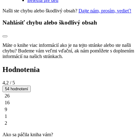
Beletria pre deti
Našli ste chybu alebo škodlivý obsah?
Dajte nám, prosím, vedieť!
Nahlásiť chybu alebo škodlivý obsah
Máte o knihe viac informácií ako je na tejto stránke alebo ste našli
chybu? Budeme vám veľmi vďační, ak nám pomôžete s doplnením
informácií na našich stránkach.
Hodnotenia
4,2
/ 5
54 hodnotení
26
16
9
1
2
Ako sa páčila kniha vám?