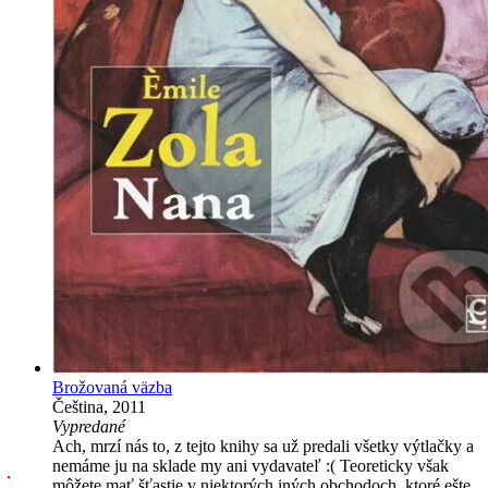
Brožovaná väzba
Čeština, 2011
Vypredané
Ach, mrzí nás to, z tejto knihy sa už predali všetky výtlačky a
nemáme ju na sklade my ani vydavateľ :( Teoreticky však
môžete mať šťastie v niektorých iných obchodoch, ktoré ešte