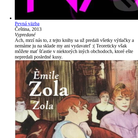
Pevná väzba
Čeština, 2013
Vypredané
Ach, mrzí nás to, z tejto knihy sa už predali všetky výtlačky a
nemáme ju na sklade my ani vydavateľ :( Teoreticky však
môžete mať šťastie v niektorých iných obchodoch, ktoré ešte
nepredali posledné kusy.