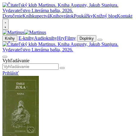
Doručenie
Kníhkupectvá
Knihovrátok
Poukážky
Knižný blog
Kontakt
E-knihy
Audioknihy
Hry
Filmy
Knihy
Doplnky
Vyhľadávanie
Prihlásiť