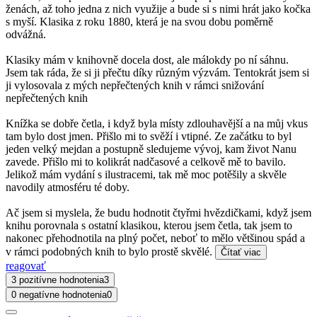
ženách, až toho jedna z nich využije a bude si s nimi hrát jako kočka
s myší. Klasika z roku 1880, která je na svou dobu poměrně
odvážná.
Klasiky mám v knihovně docela dost, ale málokdy po ní sáhnu.
Jsem tak ráda, že si ji přečtu díky různým výzvám. Tentokrát jsem si
ji vylosovala z mých nepřečtených knih v rámci snižování
nepřečtených knih
Knížka se dobře četla, i když byla místy zdlouhavější a na můj vkus
tam bylo dost jmen. Přišlo mi to svěží i vtipné. Ze začátku to byl
jeden velký mejdan a postupně sledujeme vývoj, kam život Nanu
zavede. Přišlo mi to kolikrát nadčasové a celkově mě to bavilo.
Jelikož mám vydání s ilustracemi, tak mě moc potěšily a skvěle
navodily atmosféru té doby.
Ač jsem si myslela, že budu hodnotit čtyřmi hvězdičkami, když jsem
knihu porovnala s ostatní klasikou, kterou jsem četla, tak jsem to
nakonec přehodnotila na plný počet, neboť to mělo většinou spád a
v rámci podobných knih to bylo prostě skvělé.
Čítať viac
reagovať
3 pozitívne hodnotenia
3
0 negatívne hodnotenia
0