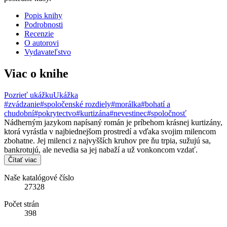
Popis knihy
Podrobnosti
Recenzie
O autorovi
Vydavateľstvo
Viac o knihe
Pozrieť ukážku
Ukážka
#zvádzanie
#spoločenské rozdiely
#morálka
#bohatí a
chudobní
#pokrytectvo
#kurtizána
#nevestinec
#spoločnosť
Nádherným jazykom napísaný román je príbehom krásnej kurtizány,
ktorá vyrástla v najbiednejšom prostredí a vďaka svojim milencom
zbohatne. Jej milenci z najvyšších kruhov pre ňu trpia, sužujú sa,
bankrotujú, ale nevedia sa jej nabaží a už vonkoncom vzdať.
Čítať viac
Naše katalógové číslo
27328
Počet strán
398