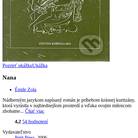
Pozrieť ukážku
Ukážka
Nana
Émile Zola
Nádherným jazykom napísaný román je príbehom krásnej kurtizány,
ktorá vyrástla v najbiednejšom prostredí a vďaka svojim milencom
zbohatne...
Čítať viac
4,2
54 hodnotení
Vydavateľstvo
Petit Press
, 2006