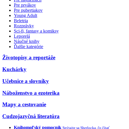
Pre prvákov
Pre pubertiakov
Young Adult
Beletria
Rozprávky
Sci-fi, fantasy a komiksy
Leporelá
Náučné knihy
Ďalšie kategórie
Životopisy a reportáže
Kuchárky
Učebnice a slovníky
Náboženstvo a ezoterika
Mapy a cestovanie
Cudzojazyčná literatúra
Knihomoľský pomocník
Spýtajte sa Sherlocka, čo čítať