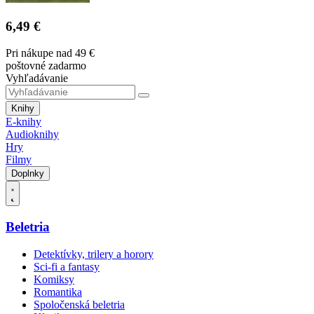
6,49 €
Pri nákupe nad 49 €
poštovné zadarmo
Vyhľadávanie
Knihy
E-knihy
Audioknihy
Hry
Filmy
Doplnky
Beletria
Detektívky, trilery a horory
Sci-fi a fantasy
Komiksy
Romantika
Spoločenská beletria