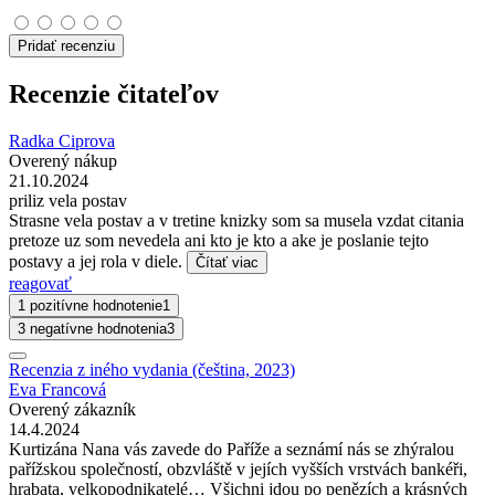
Pridať recenziu
Recenzie čitateľov
Radka Ciprova
Overený nákup
21.10.2024
priliz vela postav
Strasne vela postav a v tretine knizky som sa musela vzdat citania
pretoze uz som nevedela ani kto je kto a ake je poslanie tejto
postavy a jej rola v diele.
Čítať viac
reagovať
1 pozitívne hodnotenie
1
3 negatívne hodnotenia
3
Recenzia z iného vydania (čeština, 2023)
Eva Francová
Overený zákazník
14.4.2024
Kurtizána Nana vás zavede do Paříže a seznámí nás se zhýralou
pařížskou společností, obzvláště v jejích vyšších vrstvách bankéři,
hrabata, velkopodnikatelé… Všichni jdou po penězích a krásných