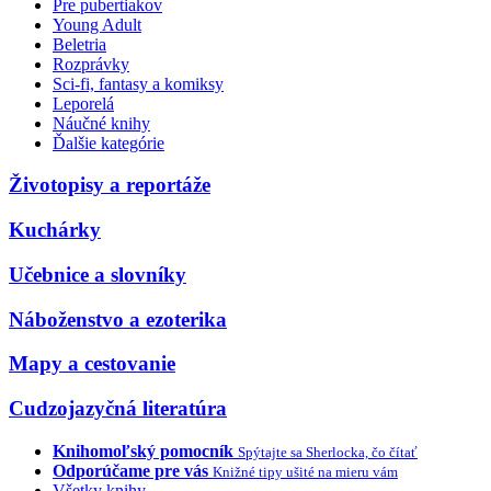
Pre pubertiakov
Young Adult
Beletria
Rozprávky
Sci-fi, fantasy a komiksy
Leporelá
Náučné knihy
Ďalšie kategórie
Životopisy a reportáže
Kuchárky
Učebnice a slovníky
Náboženstvo a ezoterika
Mapy a cestovanie
Cudzojazyčná literatúra
Knihomoľský pomocník
Spýtajte sa Sherlocka, čo čítať
Odporúčame pre vás
Knižné tipy ušité na mieru vám
Všetky knihy