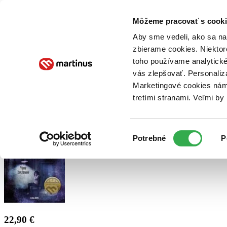
Doručenie
Kníhkupectvá
Knihovrátok
Poukážky
Knižný blog
Kontakt
Môžeme pracovať s cooki
Aby sme vedeli, ako sa na 
zbierame cookies. Niektor
E-knihy
Audioknihy
Hry
Filmy
Knihy
Doplnky
toho používame analytické
vás zlepšovať. Personaliz
Vyhľadávanie
Marketingové cookies nám 
tretími stranami. Veľmi b
Prihlásiť
Výber
Potrebné
P
súhlasu
22,90 €