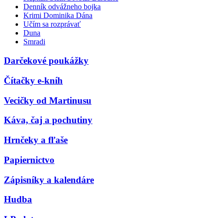
Denník odvážneho bojka
Krimi Dominika Dána
Učím sa rozprávať
Duna
Smradi
Darčekové poukážky
Čítačky e-kníh
Vecičky od Martinusu
Káva, čaj a pochutiny
Hrnčeky a fľaše
Papiernictvo
Zápisníky a kalendáre
Hudba