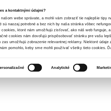
es a kontaktnými údajmi?
našom webe správate, a mohli vám zobraziť tie najlepšie tipy n
é sú naozaj potrebné a bez nich by naša stránka vôbec nefung
 cookies, ktoré nám umožňujú zisťovať, ako náš web funguje, a 
ačné cookies nám dovoľujú prispôsobovať stránku pre vašu lepši
zas umožňujú zobrazenie relevantnej reklamy. Niektoré údaje z
y nám pomohlo, keby sme mohli používať všetky tieto cookies. 
ersonalizačné
Analytické
Marketi