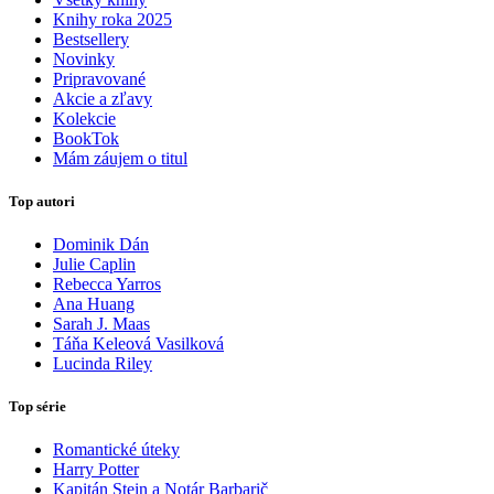
Knihy roka 2025
Bestsellery
Novinky
Pripravované
Akcie a zľavy
Kolekcie
BookTok
Mám záujem o titul
Top autori
Dominik Dán
Julie Caplin
Rebecca Yarros
Ana Huang
Sarah J. Maas
Táňa Keleová Vasilková
Lucinda Riley
Top série
Romantické úteky
Harry Potter
Kapitán Stein a Notár Barbarič