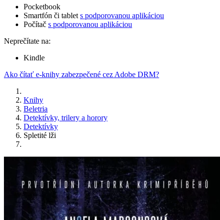
Pocketbook
Smartfón či tablet
s podporovanou aplikáciou
Počítač
s podporovanou aplikáciou
Neprečítate na:
Kindle
Ako čítať e-knihy zabezpečené cez Adobe DRM?
Knihy
Beletria
Detektívky, trilery a horory
Detektívky
Spletité lži