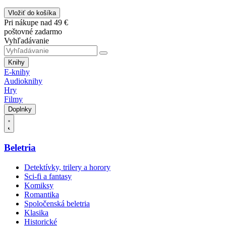
Vložiť do košíka
Pri nákupe nad 49 €
poštovné zadarmo
Vyhľadávanie
Knihy
E-knihy
Audioknihy
Hry
Filmy
Doplnky
Beletria
Detektívky, trilery a horory
Sci-fi a fantasy
Komiksy
Romantika
Spoločenská beletria
Klasika
Historické