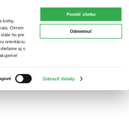
Povoliť všetko
a knihy,
ovala. Okrem
Odmietnuť
stále ho pre
u orientáciu.
dieľame aj s
Ďakujeme!
ngové
Zobraziť detaily