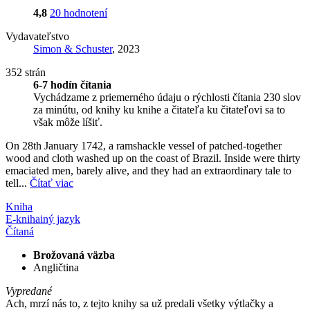
4,8
20 hodnotení
Vydavateľstvo
Simon & Schuster
, 2023
352 strán
6-7 hodín čítania
Vychádzame z priemerného údaju o rýchlosti čítania 230 slov
za minútu, od knihy ku knihe a čitateľa ku čitateľovi sa to
však môže líšiť.
On 28th January 1742, a ramshackle vessel of patched-together
wood and cloth washed up on the coast of Brazil. Inside were thirty
emaciated men, barely alive, and they had an extraordinary tale to
tell...
Čítať viac
Kniha
E-kniha
iný jazyk
Čítaná
Brožovaná väzba
Angličtina
Vypredané
Ach, mrzí nás to, z tejto knihy sa už predali všetky výtlačky a