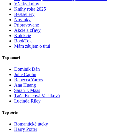
Všetky knihy
Knihy roka 2025
Bestsellery
Novinky
Pripravované
Akcie a zľavy
Kolekcie
BookTok
Mám záujem o titul
Top autori
Dominik Dán
Julie Caplin
Rebecca Yarros
Ana Huang
Sarah J. Maas
Táňa Keleová Vasilková
Lucinda Riley
Top série
Romantické úteky
Harry Potter