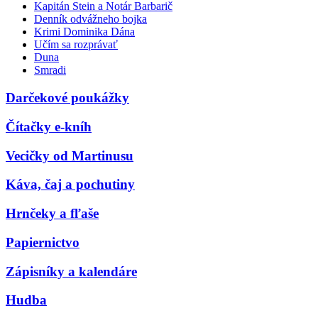
Kapitán Stein a Notár Barbarič
Denník odvážneho bojka
Krimi Dominika Dána
Učím sa rozprávať
Duna
Smradi
Darčekové poukážky
Čítačky e-kníh
Vecičky od Martinusu
Káva, čaj a pochutiny
Hrnčeky a fľaše
Papiernictvo
Zápisníky a kalendáre
Hudba