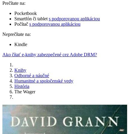
Prečítate na:
Pocketbook
Smartfón či tablet
s podporovanou aplikáciou
Počítač
s podporovanou aplikáciou
Neprečítate na:
Kindle
Ako čítať e-knihy zabezpečené cez Adobe DRM?
Knihy
Odborné a náučné
Humanitné a spoločenské vedy
História
The Wager