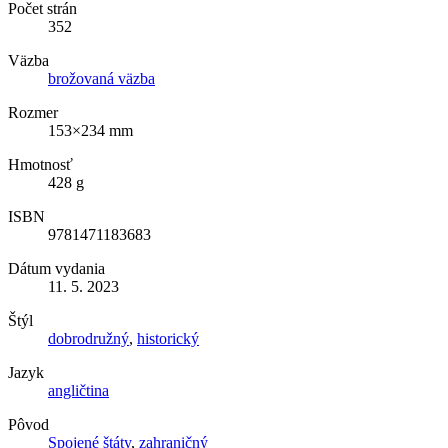
Počet strán
352
Väzba
brožovaná väzba
Rozmer
153×234 mm
Hmotnosť
428 g
ISBN
9781471183683
Dátum vydania
11. 5. 2023
Štýl
dobrodružný
,
historický
Jazyk
angličtina
Pôvod
Spojené štáty
,
zahraničný