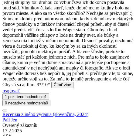
jednej skupiny tou druhou zo vzburičstva ich dokonca postavila
pred súd. Vinníkov čakala smrť, lenže dobré meno krajiny bolo na
prvom mieste. A ako sa to všetko skončilo? Nechajte sa prekvapiť :)
Snímam klobúk pred autorovou prácou, kedy z denníkov niektorých
členov posádky a z útržkov informácií zliepal príbeh, aby si čitateľ
vedel predstaviť, čo sa s loďou Wager stalo. Choroby a hlad
dopomohli väčšine chlapov z lode na druhý svet, ale búrky a
zemetrasenia im tiež v ničom nepomohli. Drsnosť povahy, nezlomná
viera a častokrát aj činy, ku ktorým by sa za iných okolností
neznížili, pomohli niektorým prežiť. A hlavne šťastie, pretože to
muselo stáť pri každom jednom z nich. Pre mňa to bolo zaujímavé
čítanie, kniha je veľmi dobre spracovaná a pre lepšie pochopenie a
autentickosť v nej nechýbajú ani mapky či fotografie. Ak ste o lodi
Wager ešte doteraz tiež nepočuli, jej príbeh si prečítajte v tejto knihe,
pretože určite stojí za to. Za mňa to je milé prekvapenie a viete čo?
Chystá sa aj film. 9*/10*
Čítať viac
reagovať
1 pozitívne hodnotenie
1
0 negatívne hodnotenia
0
Recenzia z iného vydania (slovenčina, 2024)
Pali Jen
Overený zákazník
17.2.2025