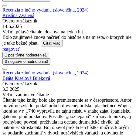
Recenzia z iného vydania (slovenčina, 2024)
Kristína Zvalená
Overený zákazník
14.6.2025
Veľmi pútavé čítanie, doslova na jeden hlt.
Bolo zaujímavé znova načrieť do histórie a na miesta, o ktorých nie
je také bežné písať.
Čítať viac
reagovať
1 pozitívne hodnotenie
1
0 negatívne hodnotenia
0
Recenzia z iného vydania (slovenčina, 2024)
Beáta Kiselová Bileková
Overený zákazník
3.3.2025
Veľmi zaujímavé čítanie
Čítanie tejto knihy bolo ako premiestnenie sa v časopriestore. Autor
bravúrne zvládol podať príbeh drevenej britskej plachetnice Wager,
ktorá sa v r. 1740 vypravila na tajnú misiu v snahe zajať španielsku
galeónu plnú pokladov. Posádka ,,pozliepaná" z rôznych mužov, aj
pochybnej povesti, prežívala na oceáne dramatické chvíle, až
nakoniec stroskotala. Boj o život prežila len hŕstka mužov, ktorým
sa podarilo zachrániť v dvoch nezávislých várkach a obvinenie