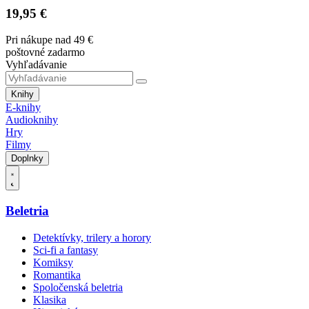
19,95 €
Pri nákupe nad 49 €
poštovné zadarmo
Vyhľadávanie
Knihy
E-knihy
Audioknihy
Hry
Filmy
Doplnky
Beletria
Detektívky, trilery a horory
Sci-fi a fantasy
Komiksy
Romantika
Spoločenská beletria
Klasika