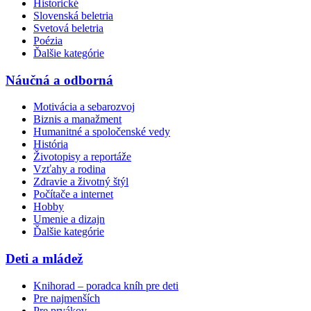
Historické
Slovenská beletria
Svetová beletria
Poézia
Ďalšie kategórie
Náučná a odborná
Motivácia a sebarozvoj
Biznis a manažment
Humanitné a spoločenské vedy
História
Životopisy a reportáže
Vzťahy a rodina
Zdravie a životný štýl
Počítače a internet
Hobby
Umenie a dizajn
Ďalšie kategórie
Deti a mládež
Knihorad – poradca kníh pre deti
Pre najmenších
Pre prvákov