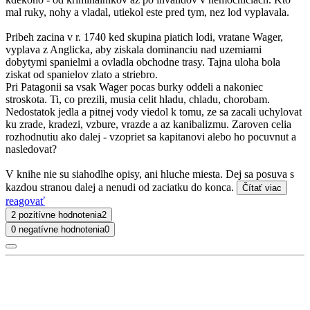
mal ruky, nohy a vladal, utiekol este pred tym, nez lod vyplavala.
Pribeh zacina v r. 1740 ked skupina piatich lodi, vratane Wager,
vyplava z Anglicka, aby ziskala dominanciu nad uzemiami
dobytymi spanielmi a ovladla obchodne trasy. Tajna uloha bola
ziskat od spanielov zlato a striebro.
Pri Patagonii sa vsak Wager pocas burky oddeli a nakoniec
stroskota. Ti, co prezili, musia celit hladu, chladu, chorobam.
Nedostatok jedla a pitnej vody viedol k tomu, ze sa zacali uchylovat
ku zrade, kradezi, vzbure, vrazde a az kanibalizmu. Zaroven celia
rozhodnutiu ako dalej - vzopriet sa kapitanovi alebo ho pocuvnut a
nasledovat?
V knihe nie su siahodlhe opisy, ani hluche miesta. Dej sa posuva s
kazdou stranou dalej a nenudi od zaciatku do konca.
Čítať viac
reagovať
2 pozitívne hodnotenia
2
0 negatívne hodnotenia
0