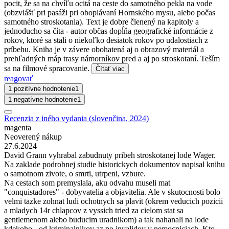
pocit, že sa na chvíľu ocitá na ceste do samotného pekla na vode
(obzvlášť pri pasáži pri oboplávaní Hornského mysu, alebo počas
samotného stroskotania). Text je dobre členený na kapitoly a
jednoducho sa číta - autor občas dopĺňa geografické informácie z
rokov, ktoré sa stali o niekoľko desiatok rokov po udalostiach z
príbehu. Kniha je v závere obohatená aj o obrazový materiál a
prehľadných máp trasy námorníkov pred a aj po stroskotaní. Teším
sa na filmové spracovanie.
Čítať viac
reagovať
1 pozitívne hodnotenie
1
1 negatívne hodnotenie
1
Recenzia z iného vydania (slovenčina, 2024)
magenta
Neoverený nákup
27.6.2024
David Grann vyhrabal zabudnuty pribeh stroskotanej lode Wager.
Na zaklade podrobnej studie historickych dokumentov napisal knihu
o samotnom zivote, o smrti, utrpeni, vzbure.
Na cestach som premyslala, aku odvahu museli mat
"conquistadores" - dobyvatelia a objavitelia. Ale v skutocnosti bolo
velmi tazke zohnat ludi ochotnych sa plavit (okrem veducich pozicii
a mladych 14r chlapcov z vyssich tried za cielom stat sa
gentlemenom alebo buducim uradnikom) a tak nahanali na lode
kdekoho - od kriminalnikov az po invalidov v nemocniciach. Kto