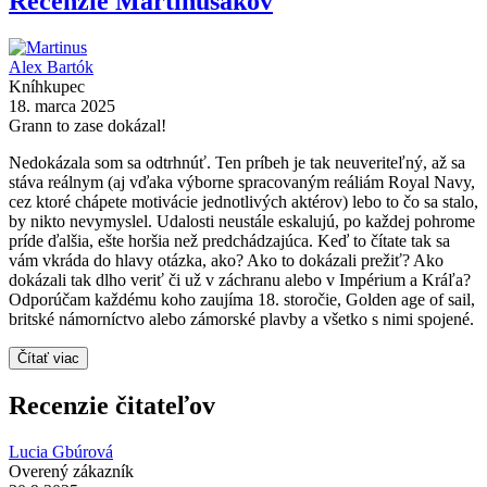
Recenzie Martinusákov
Alex Bartók
Kníhkupec
18. marca 2025
Grann to zase dokázal!
Nedokázala som sa odtrhnúť. Ten príbeh je tak neuveriteľný, až sa
stáva reálnym (aj vďaka výborne spracovaným reáliám Royal Navy,
cez ktoré chápete motivácie jednotlivých aktérov) lebo to čo sa stalo,
by nikto nevymyslel. Udalosti neustále eskalujú, po každej pohrome
príde ďalšia, ešte horšia než predchádzajúca. Keď to čítate tak sa
vám vkráda do hlavy otázka, ako? Ako to dokázali prežiť? Ako
dokázali tak dlho veriť či už v záchranu alebo v Impérium a Kráľa?
Odporúčam každému koho zaujíma 18. storočie, Golden age of sail,
britské námorníctvo alebo zámorské plavby a všetko s nimi spojené.
Čítať viac
Recenzie čitateľov
Lucia Gbúrová
Overený zákazník