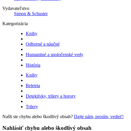
Vydavateľstvo
Simon & Schuster
Kategorizácia
Knihy
Odborné a náučné
Humanitné a spoločenské vedy
História
Knihy
Beletria
Detektívky, trilery a horory
Trilery
Našli ste chybu alebo škodlivý obsah?
Dajte nám, prosím, vedieť!
Nahlásiť chybu alebo škodlivý obsah