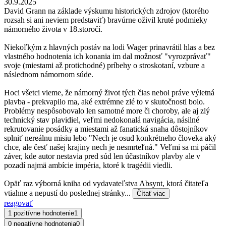
30.9.2025
David Grann na základe výskumu historických zdrojov (ktorého
rozsah si ani neviem predstaviť) bravúrne oživil kruté podmieky
námorného života v 18.storočí.
Niekoľkým z hlavných postáv na lodi Wager prinavrátil hlas a bez
vlastného hodnotenia ich konania im dal možnosť "vyrozprávať"
svoje (miestami až protichodné) príbehy o stroskotaní, vzbure a
následnom námornom súde.
Hoci všetci vieme, že námorný život tých čias nebol práve výletná
plavba - prekvapilo ma, aké extrémne zlé to v skutočnosti bolo.
Problémy nespôsobovalo len samotné more či choroby, ale aj zlý
technický stav plavidiel, veľmi nedokonalá navigácia, násilné
rekrutovanie posádky a miestami až fanatická snaha dôstojníkov
splniť nereálnu misiu lebo "Nech je osud konkrétneho človeka aký
chce, ale česť našej krajiny nech je nesmrteľná." Veľmi sa mi páčil
záver, kde autor nestavia pred súd len účastníkov plavby ale v
pozadí najmä ambície impéria, ktoré k tragédii viedli.
Opäť raz výborná kniha od vydavateľstva Absynt, ktorá čitateľa
vtiahne a nepustí do poslednej stránky...
Čítať viac
reagovať
1 pozitívne hodnotenie
1
0 negatívne hodnotenia
0