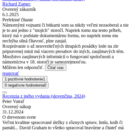
Richard Zamec
Overený zákazník
6.1.2025
Perfektné čítanie
Námornými vojnami či bitkami som sa nikdy veľmi nezaoberal a nie
je to ani jedno z "mojich" storočí. Napriek tomu ma tento príbeh,
ktorý má v podstate dokumentárnu formu, no napriek tomu mu
nechýba silná čítavosť, plne zaujal.
Rozprávanie o až neuveriteľných útrapách posádky lode na zle
pripravenej misii má viacero presahov do iných, zaujímavých tém.
Množstvo zaujímavých informácií o fungovaní spoločnosti a
námorníctva v 18. storočí je samozrejmosťou.
Môžem len odporučiť.
Čítať viac
reagovať
1 pozitívne hodnotenie
1
0 negatívne hodnotenia
0
Recenzia z iného vydania (slovenčina, 2024)
Peter Vatraľ
Overený nákup
31.12.2024
O drevenom svete
Veľmi kvalitne spracované útržky z rôznych spisov, listín, kníh či
pamätí... David Graham to všetko spracoval bravúrne a čitateľ má