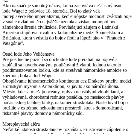
4,5*
Ako naznačuje samotný názov, kniha zachytáva nešťastný osud
lode Wager z polovice 18. storočia. Bol to zlatý vek
moreplaveckého imperializmu, keď európske mocnosti zvádzali boje
v snahe ovládnuť čo najväčšie územia a získať monopol pod
zámienkou šírenia civilizácie. Prevládajúci záujem o Latinskú
Ameriku stupňoval rivalitu v kolonializme medzi Španielskom a
Britániou, ktorá vyústila do bojov flotíl a lúpeží ako v “Pirátoch z
Patagónie”.
Osud lode Jeho Veličenstva
Pre posilnenie pozícií sa obchodné lode prerábali na bojové a
zapĺňali sa naverbovanými pouličnými živlami. Jednou takouto
poddimenzovanou loďou, kde sa stretávali námornícke ambície so
zberbou, bola aj loď Wager.
Oboplávanie juhoamerického kontinentu cez Drakeov prieliv, medzi
Hornským mysom a Antarktídou, sa javilo ako náročná úloha.
Miesto, kde sa miešajú oceány, oplýva neustálymi vlnobitiami, a
vyhladovaná, chorobami rednúca posádka, po mesiacoch plavby
počas jednej fatálnej búrky, nakoniec stroskotala. Nasledoval boj o
prežitie v extrémne nehostinnom prostredí, stret s domorodcami,
riskantné plavby domov a námornícky súd.
Moreplavecká aféra
Neľahké udalosti stroskotancov rozhádali. Frustrované zápolenie o