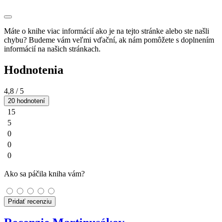
Máte o knihe viac informácií ako je na tejto stránke alebo ste našli
chybu? Budeme vám veľmi vďační, ak nám pomôžete s doplnením
informácií na našich stránkach.
Hodnotenia
4,8
/ 5
20 hodnotení
15
5
0
0
0
Ako sa páčila kniha vám?
Pridať recenziu