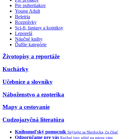
Pre pubertiakov
Young Adult
Beletria
Rozprávky
Sci-fi, fantasy a komiksy
Leporelá
Náučné knihy
Ďalšie kategórie
Životopisy a reportáže
Kuchárky
Učebnice a slovníky
Náboženstvo a ezoterika
Mapy a cestovanie
Cudzojazyčná literatúra
Knihomoľský pomocník
Spýtajte sa Sherlocka, čo čítať
Odporúčame pre vás
Knižné tipy ušité na mieru vám