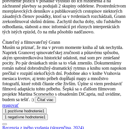
potvrdenie pozícii v posádke vyústilo do ich rozdelenia a na
záchranné plavbuy sa podujali 2 skupiny oddelene. Prostredníctvom
moreplaveckých denníkov a publikovaných cestopisov niektorých
zásadných členov posádky, ktorí sa v tvrdeniach rozchádzali, Grann
zrekonštruoval slušnú drámu. Zachytil ducha doby, silu ľudského
odhodlania, slabosti a moc informácií pri rôznych interpretáciách
tých istých epizód, čo na mňa pôsobilo nadčasovo.
Čitateľný a filmovateľný Grann
Musím sa priznať, že ma v prvom momente kniha až tak nechytila.
Napriek Granovej spisovateľskej zručnosti a pútavému spôsobu,
akým sprostredkováva historické udalosti, mal som prv zmiešané
pocity. Po pár desiatkach strán sa to však zmenilo. Dokumentárny
román nabral dobrodružný-dramatický rytmus a knihu som napokon
prečítal v rozpätí niekoľkých dní. Podobne ako v knihe Vrahovia
mesiaca kvetov, aj tento príbeh dopĺňajú mapy a množstvo
fotografií, ktoré robili čítanie ešte živším. Úplne si viem predstaviť
filmovú adaptáciu tohto príbehu. Šepká sa o ďalšom filmovom
projekte Martina Scorseseho s obsadením DiCapria, nuž uvidíme,
budem sa tešiť. :)
Čítať viac
reagovať
1 pozitívne hodnotenie
1
1 negatívne hodnotenie
1
Recenzia z iného vydania (slovenčina, 2024)