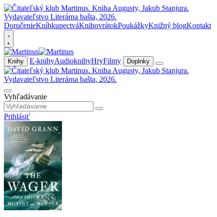
Doručenie
Kníhkupectvá
Knihovrátok
Poukážky
Knižný blog
Kontakt
E-knihy
Audioknihy
Hry
Filmy
Knihy
Doplnky
Vyhľadávanie
Prihlásiť