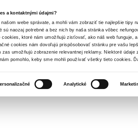
es a kontaktnými údajmi?
našom webe správate, a mohli vám zobraziť tie najlepšie tipy n
é sú naozaj potrebné a bez nich by naša stránka vôbec nefung
 cookies, ktoré nám umožňujú zisťovať, ako náš web funguje, a 
ačné cookies nám dovoľujú prispôsobovať stránku pre vašu lepši
zas umožňujú zobrazenie relevantnej reklamy. Niektoré údaje z
y nám pomohlo, keby sme mohli používať všetky tieto cookies. 
ersonalizačné
Analytické
Marketi