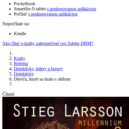
Pocketbook
Smartfón či tablet
s podporovanou aplikáciou
Počítač
s podporovanou aplikáciou
Neprečítate na:
Kindle
Ako čítať e-knihy zabezpečené cez Adobe DRM?
Knihy
Beletria
Detektívky, trilery a horory
Detektívky
Dievča, ktoré sa hralo s ohňom
Čítaná