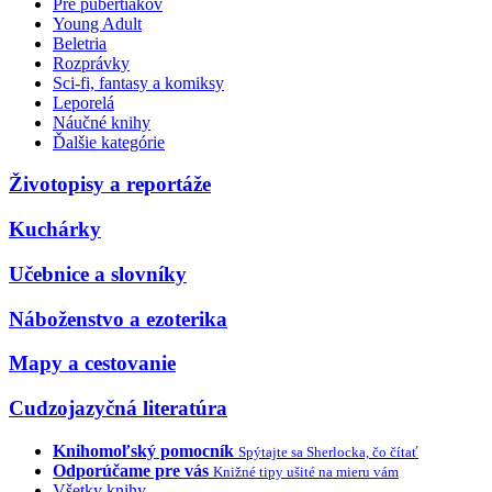
Pre pubertiakov
Young Adult
Beletria
Rozprávky
Sci-fi, fantasy a komiksy
Leporelá
Náučné knihy
Ďalšie kategórie
Životopisy a reportáže
Kuchárky
Učebnice a slovníky
Náboženstvo a ezoterika
Mapy a cestovanie
Cudzojazyčná literatúra
Knihomoľský pomocník
Spýtajte sa Sherlocka, čo čítať
Odporúčame pre vás
Knižné tipy ušité na mieru vám
Všetky knihy