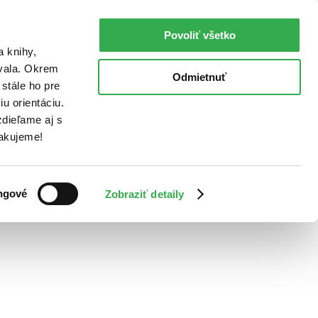
Povoliť všetko
a knihy,
ovala. Okrem
Odmietnuť
stále ho pre
u orientáciu.
dieľame aj s
Ďakujeme!
ngové
Zobraziť detaily