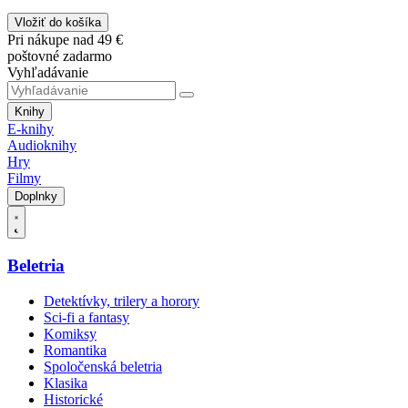
Vložiť do košíka
Pri nákupe nad 49 €
poštovné zadarmo
Vyhľadávanie
Knihy
E-knihy
Audioknihy
Hry
Filmy
Doplnky
Beletria
Detektívky, trilery a horory
Sci-fi a fantasy
Komiksy
Romantika
Spoločenská beletria
Klasika
Historické