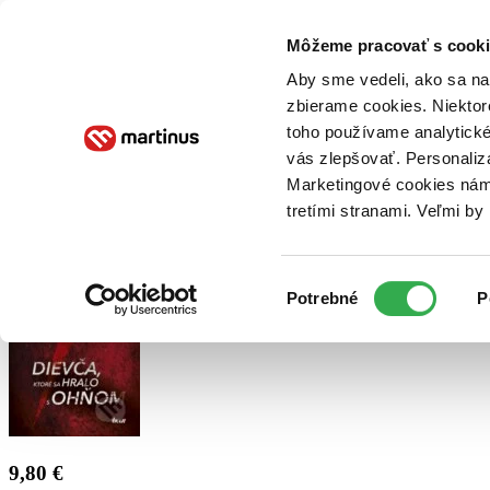
Doručenie
Kníhkupectvá
Knihovrátok
Poukážky
Knižný blog
Kontakt
Môžeme pracovať s cooki
Aby sme vedeli, ako sa na 
zbierame cookies. Niektor
E-knihy
Audioknihy
Hry
Filmy
Knihy
Doplnky
toho používame analytické
vás zlepšovať. Personaliz
Vyhľadávanie
Marketingové cookies nám 
tretími stranami. Veľmi b
Prihlásiť
Výber
Potrebné
P
súhlasu
9,80 €