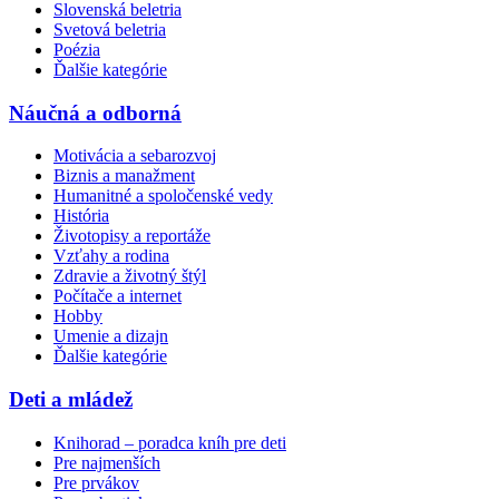
Slovenská beletria
Svetová beletria
Poézia
Ďalšie kategórie
Náučná a odborná
Motivácia a sebarozvoj
Biznis a manažment
Humanitné a spoločenské vedy
História
Životopisy a reportáže
Vzťahy a rodina
Zdravie a životný štýl
Počítače a internet
Hobby
Umenie a dizajn
Ďalšie kategórie
Deti a mládež
Knihorad – poradca kníh pre deti
Pre najmenších
Pre prvákov