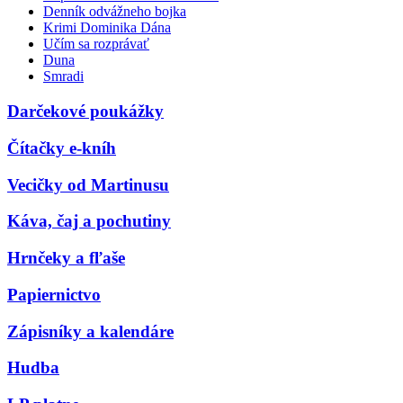
Denník odvážneho bojka
Krimi Dominika Dána
Učím sa rozprávať
Duna
Smradi
Darčekové poukážky
Čítačky e-kníh
Vecičky od Martinusu
Káva, čaj a pochutiny
Hrnčeky a fľaše
Papiernictvo
Zápisníky a kalendáre
Hudba