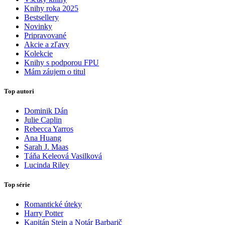
Knihy roka 2025
Bestsellery
Novinky
Pripravované
Akcie a zľavy
Kolekcie
Knihy s podporou FPU
Mám záujem o titul
Top autori
Dominik Dán
Julie Caplin
Rebecca Yarros
Ana Huang
Sarah J. Maas
Táňa Keleová Vasilková
Lucinda Riley
Top série
Romantické úteky
Harry Potter
Kapitán Stein a Notár Barbarič