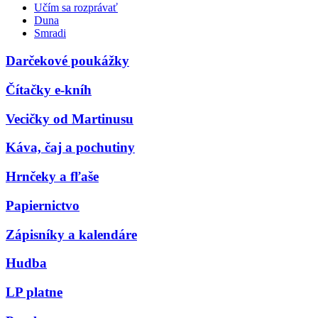
Učím sa rozprávať
Duna
Smradi
Darčekové poukážky
Čítačky e-kníh
Vecičky od Martinusu
Káva, čaj a pochutiny
Hrnčeky a fľaše
Papiernictvo
Zápisníky a kalendáre
Hudba
LP platne