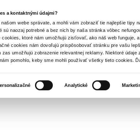
es a kontaktnými údajmi?
našom webe správate, a mohli vám zobraziť tie najlepšie tipy n
é sú naozaj potrebné a bez nich by naša stránka vôbec nefung
 cookies, ktoré nám umožňujú zisťovať, ako náš web funguje, a 
ačné cookies nám dovoľujú prispôsobovať stránku pre vašu lepši
zas umožňujú zobrazenie relevantnej reklamy. Niektoré údaje z
y nám pomohlo, keby sme mohli používať všetky tieto cookies. 
ersonalizačné
Analytické
Marketi