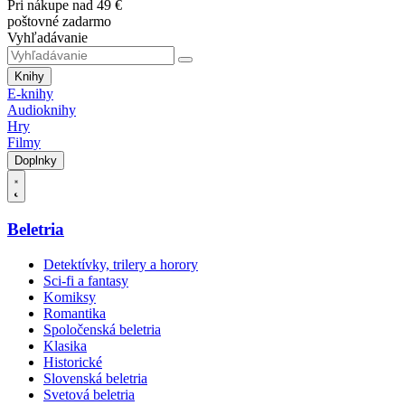
Pri nákupe nad 49 €
poštovné zadarmo
Vyhľadávanie
Knihy
E-knihy
Audioknihy
Hry
Filmy
Doplnky
Beletria
Detektívky, trilery a horory
Sci-fi a fantasy
Komiksy
Romantika
Spoločenská beletria
Klasika
Historické
Slovenská beletria
Svetová beletria