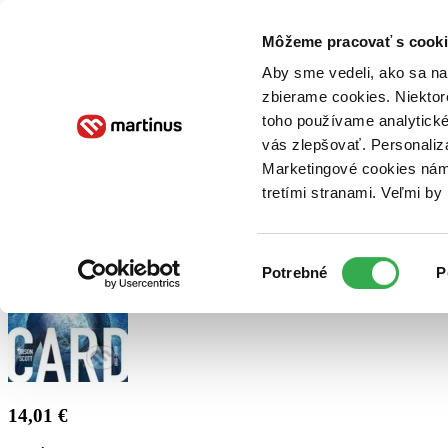
Doručenie
Kníhkupectvá
Knihovrátok
Poukážky
Knižný blog
Kontakt
Môžeme pracovať s cooki
Aby sme vedeli, ako sa na 
zbierame cookies. Niektor
E-knihy
Audioknihy
Hry
Filmy
Knihy
Doplnky
toho používame analytické
vás zlepšovať. Personaliz
Vyhľadávanie
Marketingové cookies nám 
tretími stranami. Veľmi b
Prihlásiť
Výber
Potrebné
P
súhlasu
14,01 €