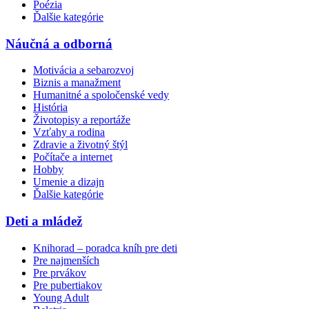
Poézia
Ďalšie kategórie
Náučná a odborná
Motivácia a sebarozvoj
Biznis a manažment
Humanitné a spoločenské vedy
História
Životopisy a reportáže
Vzťahy a rodina
Zdravie a životný štýl
Počítače a internet
Hobby
Umenie a dizajn
Ďalšie kategórie
Deti a mládež
Knihorad – poradca kníh pre deti
Pre najmenších
Pre prvákov
Pre pubertiakov
Young Adult