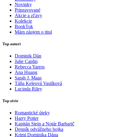
Novinky
Pripravované
Akcie a zľavy
Kolekcie
BookTok
Mám záujem o titul
Top autori
Dominik Dán
Julie Caplin
Rebecca Yarros
Ana Huang
Sarah J. Maas
Táňa Keleová Vasilková
Lucinda Riley
Top série
Romantické úteky
Harry Potter
Kapitán Stein a Notár Barbarič
Denník odvážneho bojka
Krimi Dominika Dána