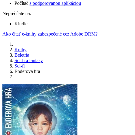
Počítač
s podporovanou aplikáciou
Neprečítate na:
Kindle
Ako čítať e-knihy zabezpečené cez Adobe DRM?
Knihy
Beletria
Sci-fi a fantasy
Sci-fi
Enderova hra