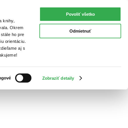
Povoliť všetko
a knihy,
ovala. Okrem
Odmietnuť
stále ho pre
u orientáciu.
dieľame aj s
Ďakujeme!
ngové
Zobraziť detaily