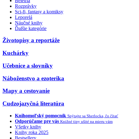
Beletria
Rozprávky
Sci-fi, fantasy a komiksy
Leporelá
Náučné knihy
Ďalšie kategórie
Životopisy a reportáže
Kuchárky
Učebnice a slovníky
Náboženstvo a ezoterika
Mapy a cestovanie
Cudzojazyčná literatúra
Knihomoľský pomocník
Spýtajte sa Sherlocka, čo čítať
Odporúčame pre vás
Knižné tipy ušité na mieru vám
Všetky knihy
Knihy roka 2025
Bestsellery