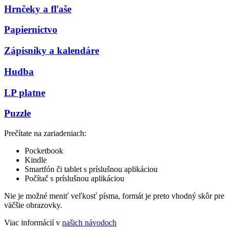
Hrnčeky a fľaše
Papiernictvo
Zápisníky a kalendáre
Hudba
LP platne
Puzzle
Prečítate na zariadeniach:
Pocketbook
Kindle
Smartfón či tablet s príslušnou aplikáciou
Počítač s príslušnou aplikáciou
Nie je možné meniť veľkosť písma, formát je preto vhodný skôr pre
väčšie obrazovky.
Viac informácií v
našich návodoch