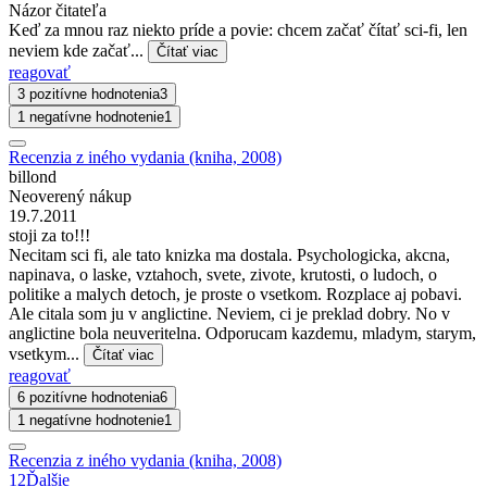
Názor čitateľa
Keď za mnou raz niekto príde a povie: chcem začať čítať sci-fi, len
neviem kde začať...
Čítať viac
reagovať
3 pozitívne hodnotenia
3
1 negatívne hodnotenie
1
Recenzia z iného vydania (kniha, 2008)
billond
Neoverený nákup
19.7.2011
stoji za to!!!
Necitam sci fi, ale tato knizka ma dostala. Psychologicka, akcna,
napinava, o laske, vztahoch, svete, zivote, krutosti, o ludoch, o
politike a malych detoch, je proste o vsetkom. Rozplace aj pobavi.
Ale citala som ju v anglictine. Neviem, ci je preklad dobry. No v
anglictine bola neuveritelna. Odporucam kazdemu, mladym, starym,
vsetkym...
Čítať viac
reagovať
6 pozitívne hodnotenia
6
1 negatívne hodnotenie
1
Recenzia z iného vydania (kniha, 2008)
1
2
Ďalšie