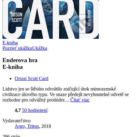
E-kniha
Pozrieť ukážku
Ukážka
Enderova hra
E-kniha
Orson Scott Card
Lidstvo jen se štěstím odvrátilo zničující útok mimozemské
civilizace úlového typu. Ve snaze předejít nevyhnutelné odvetě se
rozhodne pro odvážný protiúder....
Čítať viac
4,7
50 hodnotení
Vydavateľstvo
Argo, Triton
, 2018
296 strán