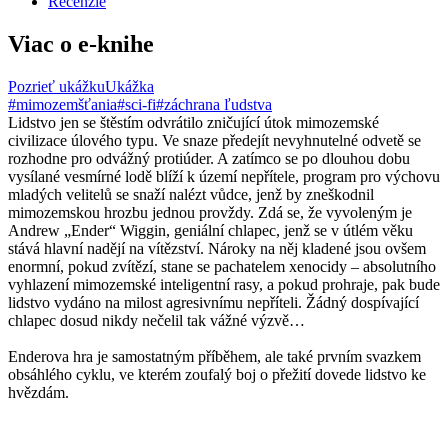
Recenzie
Viac o e-knihe
Pozrieť ukážku
Ukážka
#mimozemšťania
#sci-fi
#záchrana ľudstva
Lidstvo jen se štěstím odvrátilo zničující útok mimozemské
civilizace úlového typu. Ve snaze předejít nevyhnutelné odvetě se
rozhodne pro odvážný protiúder. A zatímco se po dlouhou dobu
vysílané vesmírné lodě blíží k území nepřítele, program pro výchovu
mladých velitelů se snaží nalézt vůdce, jenž by zneškodnil
mimozemskou hrozbu jednou provždy. Zdá se, že vyvoleným je
Andrew „Ender“ Wiggin, geniální chlapec, jenž se v útlém věku
stává hlavní nadějí na vítězství. Nároky na něj kladené jsou ovšem
enormní, pokud zvítězí, stane se pachatelem xenocidy – absolutního
vyhlazení mimozemské inteligentní rasy, a pokud prohraje, pak bude
lidstvo vydáno na milost agresivnímu nepříteli. Žádný dospívající
chlapec dosud nikdy nečelil tak vážné výzvě…
Enderova hra je samostatným příběhem, ale také prvním svazkem
obsáhlého cyklu, ve kterém zoufalý boj o přežití dovede lidstvo ke
hvězdám.