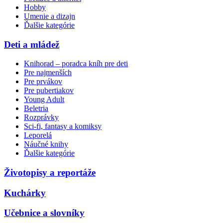
Hobby
Umenie a dizajn
Ďalšie kategórie
Deti a mládež
Knihorad – poradca kníh pre deti
Pre najmenších
Pre prvákov
Pre pubertiakov
Young Adult
Beletria
Rozprávky
Sci-fi, fantasy a komiksy
Leporelá
Náučné knihy
Ďalšie kategórie
Životopisy a reportáže
Kuchárky
Učebnice a slovníky