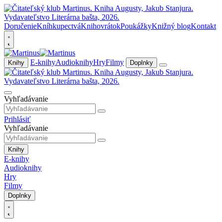
Doručenie
Kníhkupectvá
Knihovrátok
Poukážky
Knižný blog
Kontakt
E-knihy
Audioknihy
Hry
Filmy
Knihy
Doplnky
Vyhľadávanie
Prihlásiť
Vyhľadávanie
Knihy
E-knihy
Audioknihy
Hry
Filmy
Doplnky