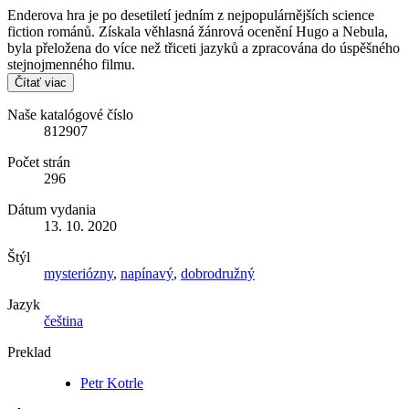
Enderova hra je po desetiletí jedním z nejpopulárnějších science
fiction románů. Získala věhlasná žánrová ocenění Hugo a Nebula,
byla přeložena do více než třiceti jazyků a zpracována do úspěšného
stejnojmenného filmu.
Čítať viac
Naše katalógové číslo
812907
Počet strán
296
Dátum vydania
13. 10. 2020
Štýl
mysteriózny
,
napínavý
,
dobrodružný
Jazyk
čeština
Preklad
Petr Kotrle