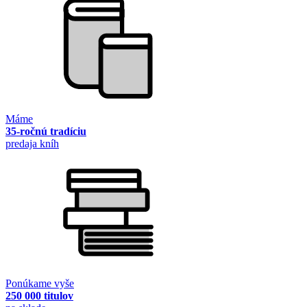
Máme
35-ročnú tradíciu
predaja kníh
Ponúkame vyše
250 000 titulov