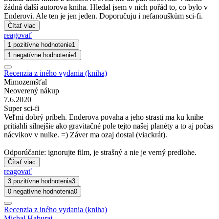
žádná další autorova kniha. Hledal jsem v nich pořád to, co bylo v
Enderovi. Ale ten je jen jeden. Doporučuju i nefanouškům sci-fi.
Čítať viac
reagovať
1 pozitívne hodnotenie
1
1 negatívne hodnotenie
1
Recenzia z iného vydania (kniha)
Mimozemšťal
Neoverený nákup
7.6.2020
Super sci-fi
Veľmi dobrý príbeh. Enderova povaha a jeho strasti ma ku knihe
pritiahli silnejšie ako gravitačné pole tejto našej planéty a to aj počas
nácvikov v nulke. =) Záver ma ozaj dostal (viackrát).
Odporúčanie: ignorujte film, je strašný a nie je verný predlohe.
Čítať viac
reagovať
3 pozitívne hodnotenia
3
0 negatívne hodnotenia
0
Recenzia z iného vydania (kniha)
Michal Haburaj