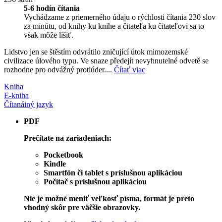
5-6 hodín čítania
Vychádzame z priemerného údaju o rýchlosti čítania 230 slov
za minútu, od knihy ku knihe a čitateľa ku čitateľovi sa to
však môže líšiť.
Lidstvo jen se štěstím odvrátilo zničující útok mimozemské
civilizace úlového typu. Ve snaze předejít nevyhnutelné odvetě se
rozhodne pro odvážný protiúder....
Čítať viac
Kniha
E-kniha
Čítaná
iný jazyk
PDF
Prečítate na zariadeniach:
Pocketbook
Kindle
Smartfón či tablet s príslušnou aplikáciou
Počítač s príslušnou aplikáciou
Nie je možné meniť veľkosť písma, formát je preto
vhodný skôr pre väčšie obrazovky.