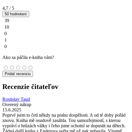
4,7
/ 5
50 hodnotení
39
10
0
1
0
Ako sa páčila e-kniha vám?
Pridať recenziu
Recenzie čitateľov
Rostislav Taud
Overený nákup
15.6.2025
Poprvé jsem to četl někdy na prahu dospělosti. A od té doby pořád
znovu. Kniha mě osudově zasáhla. Tou samozřejmostí, s kterou
vypráví o hrůzách války i čeho jsme ochotní se dopustit na dětech.
Žádná další kniha z Enderova světa mě už pak nebavila. Vlastně