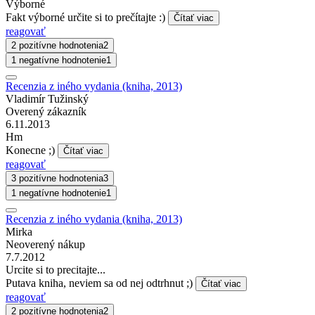
Výborné
Fakt výborné určite si to prečítajte :)
Čítať viac
reagovať
2 pozitívne hodnotenia
2
1 negatívne hodnotenie
1
Recenzia z iného vydania (kniha, 2013)
Vladimír Tužinský
Overený zákazník
6.11.2013
Hm
Konecne ;)
Čítať viac
reagovať
3 pozitívne hodnotenia
3
1 negatívne hodnotenie
1
Recenzia z iného vydania (kniha, 2013)
Mirka
Neoverený nákup
7.7.2012
Urcite si to precitajte...
Putava kniha, neviem sa od nej odtrhnut ;)
Čítať viac
reagovať
2 pozitívne hodnotenia
2