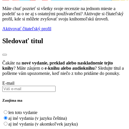
Máte chuť pozrieť si všetky svoje recenzie na jednom mieste a
podeliť sa o ne aj s ostatnými používateľmi? Aktivujte si čítateľský
profil, kde si môžete zvyšovať svoju knihomoľskú úroveň.
Aktivovať čitateľský profil
Sledovať titul
Čakáte na
nové vydanie, preklad alebo naskladnenie tejto
knihy
? Máte záujem o
e-knihu alebo audioknihu
? Sledujte titul a
pošleme vám upozornenie, keď niečo z toho pridáme do ponuky.
E-mail
Zaujíma ma
len toto vydanie
aj iné vydania (v jazyku čeština)
aj iné vydania (v akomkoľvek jazyku)