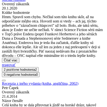
Overený zákazník
20.1.2020
Krátke hodnotenie
Hmm. Spravil som chybu. Nečítal som túto knihu skôr, až na
odporúčanie môjho otca. Hovoril som si vtedy – ach jaj, týchto
príbehov o “zázračnom chlapcovi” už bolo. Bolo, ale takú sériu,
akou je Ender ste určite nečítali. V rámci Science Fiction sérii mám
v Top5 práve Endera (popri Frankovi Herbertovi a jeho sériách
Duna a Dosada a Stephensonovej série Sedmeroev a knihe
Anatéma). Enderova hra je teda iba začiatok, ďalšie knihy sú
dokonca ešte lepšie. Ale už len za jeden z naj prekvapení v deji si
zaslúži štyri hviezdičky. Päť naozaj nedávam iba z prozaického
dôvodu – OSC napísal ešte minimálne tri o triedu lepšie knihy.
Čítať viac
reagovať
2 pozitívne hodnotenia
2
0 negatívne hodnotenia
0
Recenzia z iného vydania (kniha, angličtina, 2002)
Petr Čapek
Overený zákazník
21.4.2014
Názor čtenáře
Celá kniha by se dala přirovnat k jízdě na horské dráze, takové