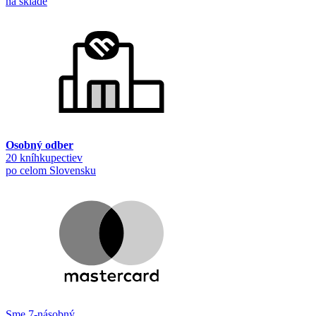
na sklade
Osobný odber
20 kníhkupectiev
po celom Slovensku
Sme 7-násobný