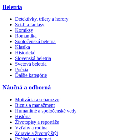
Beletria
Detektívky, trilery a horory
Sci-fi a fantasy
Komiksy
Romantika
Spoločenská beletria
Klasika
Historické
Slovenská beletria
Svetová beletria
Poézia
Ďalšie kategórie
Náučná a odborná
Motivácia a sebarozvoj
Biznis a manažment
Humanitné a spoločenské vedy
História
Životopisy a reportáže
Vzťahy a rodina
Zdravie a životný štýl
Počítače a internet