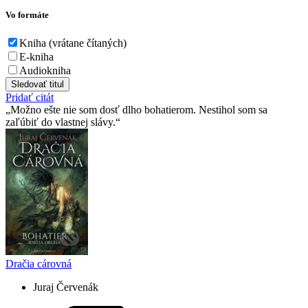
Vo formáte
Kniha (vrátane čítaných)
E-kniha
Audiokniha
Sledovať titul
Pridať citát
Možno ešte nie som dosť dlho bohatierom. Nestihol som sa
zaľúbiť do vlastnej slávy.
Dračia cárovná
Juraj Červenák