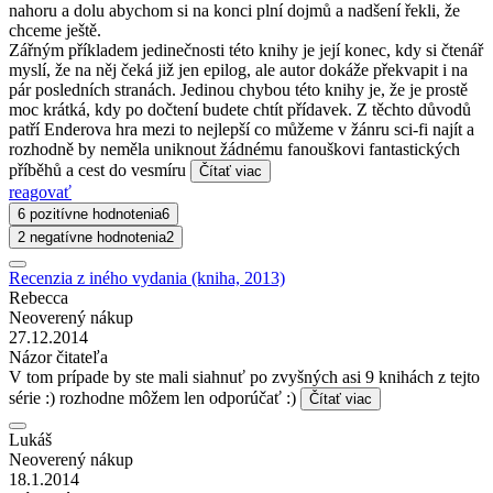
nahoru a dolu abychom si na konci plní dojmů a nadšení řekli, že
chceme ještě.
Zářným příkladem jedinečnosti této knihy je její konec, kdy si čtenář
myslí, že na něj čeká již jen epilog, ale autor dokáže překvapit i na
pár posledních stranách. Jedinou chybou této knihy je, že je prostě
moc krátká, kdy po dočtení budete chtít přídavek. Z těchto důvodů
patří Enderova hra mezi to nejlepší co můžeme v žánru sci-fi najít a
rozhodně by neměla uniknout žádnému fanouškovi fantastických
příběhů a cest do vesmíru
Čítať viac
reagovať
6 pozitívne hodnotenia
6
2 negatívne hodnotenia
2
Recenzia z iného vydania (kniha, 2013)
Rebecca
Neoverený nákup
27.12.2014
Názor čitateľa
V tom prípade by ste mali siahnuť po zvyšných asi 9 knihách z tejto
série :) rozhodne môžem len odporúčať :)
Čítať viac
Lukáš
Neoverený nákup
18.1.2014