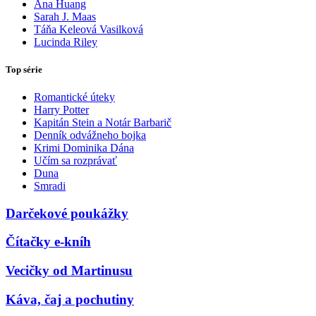
Ana Huang
Sarah J. Maas
Táňa Keleová Vasilková
Lucinda Riley
Top série
Romantické úteky
Harry Potter
Kapitán Stein a Notár Barbarič
Denník odvážneho bojka
Krimi Dominika Dána
Učím sa rozprávať
Duna
Smradi
Darčekové poukážky
Čítačky e-kníh
Vecičky od Martinusu
Káva, čaj a pochutiny