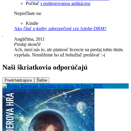
Počítač
s podporovanou aplikáciou
Neprečítate na:
Kindle
Ako čítať e-knihy zabezpečené cez Adobe DRM?
Angličtina, 2011
Predaj skončil
Ach, mrzí nás to, ale platnosť licencie na predaj tohto titulu
vypršala. Nemôžeme ho už bohužiaľ predávať :-(
Naši škriatkovia odporúčajú
Predchádzajúce
Ďalšie