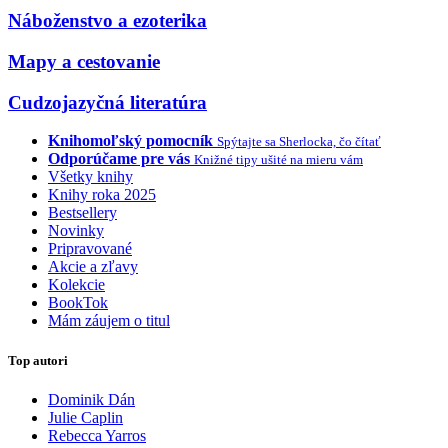
Náboženstvo a ezoterika
Mapy a cestovanie
Cudzojazyčná literatúra
Knihomoľský pomocník
Spýtajte sa Sherlocka, čo čítať
Odporúčame pre vás
Knižné tipy ušité na mieru vám
Všetky knihy
Knihy roka 2025
Bestsellery
Novinky
Pripravované
Akcie a zľavy
Kolekcie
BookTok
Mám záujem o titul
Top autori
Dominik Dán
Julie Caplin
Rebecca Yarros