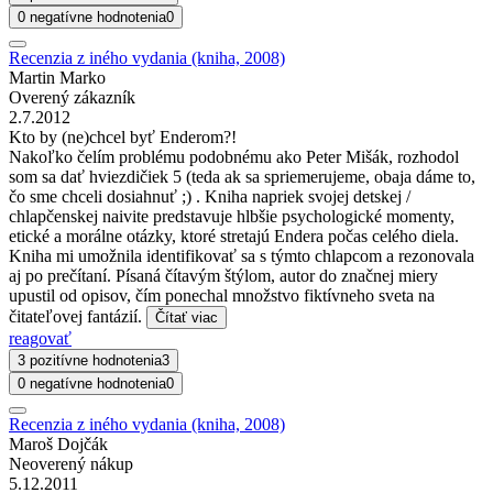
0 negatívne hodnotenia
0
Recenzia z iného vydania (kniha, 2008)
Martin Marko
Overený zákazník
2.7.2012
Kto by (ne)chcel byť Enderom?!
Nakoľko čelím problému podobnému ako Peter Mišák, rozhodol
som sa dať hviezdičiek 5 (teda ak sa spriemerujeme, obaja dáme to,
čo sme chceli dosiahnuť ;) . Kniha napriek svojej detskej /
chlapčenskej naivite predstavuje hlbšie psychologické momenty,
etické a morálne otázky, ktoré stretajú Endera počas celého diela.
Kniha mi umožnila identifikovať sa s týmto chlapcom a rezonovala
aj po prečítaní. Písaná čítavým štýlom, autor do značnej miery
upustil od opisov, čím ponechal množstvo fiktívneho sveta na
čitateľovej fantázií.
Čítať viac
reagovať
3 pozitívne hodnotenia
3
0 negatívne hodnotenia
0
Recenzia z iného vydania (kniha, 2008)
Maroš Dojčák
Neoverený nákup
5.12.2011