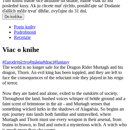
Túto knihu máme síce aktuálne na sklade, máme však už iba
posledné kusy. Ak ju chcete mať rýchlo, ponáhľajte sa! Dodanie
ďalších môže trvať dlhšie, zvyčajne do 31 dní.
Do košíka
Popis knihy
Podrobnosti
Recenzie
Viac o knihe
#čarodejníctvo
#mágia
#draci
#fantasy
The world is no longer safe for the Dragon Rider Murtagh and his
dragon, Thorn. An evil king has been toppled, and they are left to
face the consequences of the reluctant role they played in his reign
of terror.
Now they are hated and alone, exiled to the outskirts of society.
Throughout the land, hushed voices whisper of brittle ground and a
faint scent of brimstone in the air - and Murtagh senses that
something wicked lurks in the shadows of Alagaësia. So begins an
epic journey into lands both familiar and untravelled, where
Murtagh and Thorn must use every weapon in their arsenal, from
brains to brawn, to find and outwit a mysterious witch. A witch who
is much more than she seems.