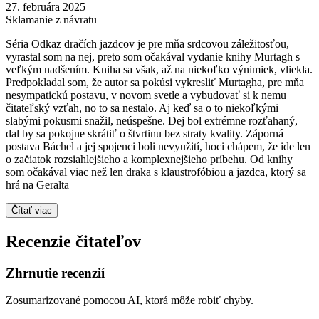
27. februára 2025
Sklamanie z návratu
Séria Odkaz dračích jazdcov je pre mňa srdcovou záležitosťou,
vyrastal som na nej, preto som očakával vydanie knihy Murtagh s
veľkým nadšením. Kniha sa však, až na niekoľko výnimiek, vliekla.
Predpokladal som, že autor sa pokúsi vykresliť Murtagha, pre mňa
nesympatickú postavu, v novom svetle a vybudovať si k nemu
čitateľský vzťah, no to sa nestalo. Aj keď sa o to niekoľkými
slabými pokusmi snažil, neúspešne. Dej bol extrémne rozťahaný,
dal by sa pokojne skrátiť o štvrtinu bez straty kvality. Záporná
postava Báchel a jej spojenci boli nevyužití, hoci chápem, že ide len
o začiatok rozsiahlejšieho a komplexnejšieho príbehu. Od knihy
som očakával viac než len draka s klaustrofóbiou a jazdca, ktorý sa
hrá na Geralta
Čítať viac
Recenzie čitateľov
Zhrnutie recenzií
Zosumarizované pomocou AI, ktorá môže robiť chyby.