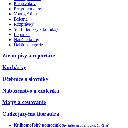
Pre prvákov
Pre pubertiakov
Young Adult
Beletria
Rozprávky
Sci-fi, fantasy a komiksy
Leporelá
Náučné knihy
Ďalšie kategórie
Životopisy a reportáže
Kuchárky
Učebnice a slovníky
Náboženstvo a ezoterika
Mapy a cestovanie
Cudzojazyčná literatúra
Knihomoľský pomocník
Spýtajte sa Sherlocka, čo čítať