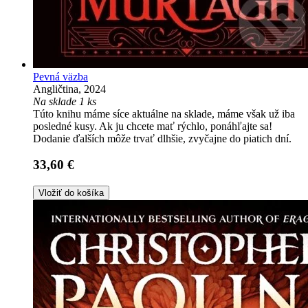
Pevná väzba
Angličtina, 2024
Na sklade 1 ks
Túto knihu máme síce aktuálne na sklade, máme však už iba
posledné kusy. Ak ju chcete mať rýchlo, ponáhľajte sa!
Dodanie ďalších môže trvať dlhšie, zvyčajne do piatich dní.
33,60 €
Vložiť do košíka