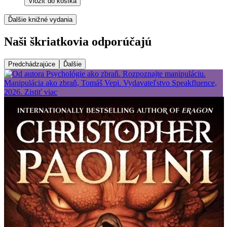
Vložiť do košíka
Ďalšie knižné vydania
Naši škriatkovia odporúčajú
Predchádzajúce
Ďalšie