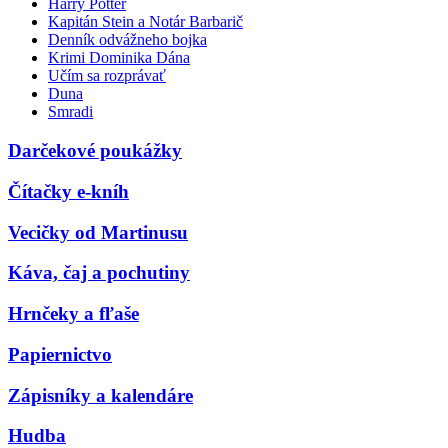
Harry Potter
Kapitán Stein a Notár Barbarič
Denník odvážneho bojka
Krimi Dominika Dána
Učím sa rozprávať
Duna
Smradi
Darčekové poukážky
Čítačky e-kníh
Vecičky od Martinusu
Káva, čaj a pochutiny
Hrnčeky a fľaše
Papiernictvo
Zápisníky a kalendáre
Hudba