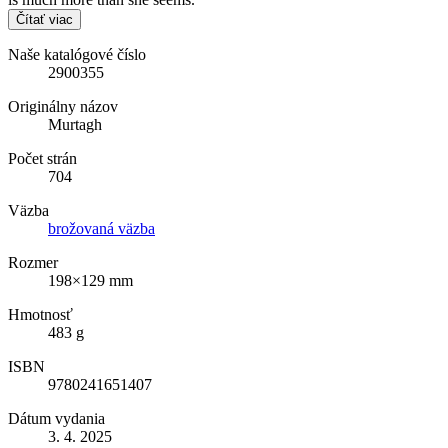
Čítať viac
Naše katalógové číslo
2900355
Originálny názov
Murtagh
Počet strán
704
Väzba
brožovaná väzba
Rozmer
198×129 mm
Hmotnosť
483 g
ISBN
9780241651407
Dátum vydania
3. 4. 2025