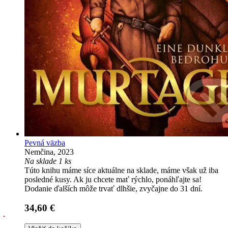
Pevná väzba
Nemčina, 2023
Na sklade 1 ks
Túto knihu máme síce aktuálne na sklade, máme však už iba
posledné kusy. Ak ju chcete mať rýchlo, ponáhľajte sa!
Dodanie ďalších môže trvať dlhšie, zvyčajne do 31 dní.
34,60 €