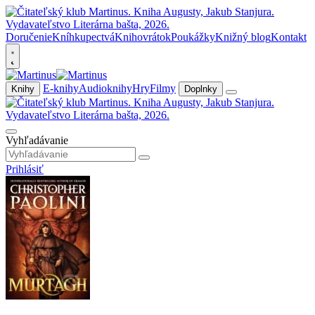
Doručenie
Kníhkupectvá
Knihovrátok
Poukážky
Knižný blog
Kontakt
E-knihy
Audioknihy
Hry
Filmy
Knihy
Doplnky
Vyhľadávanie
Prihlásiť