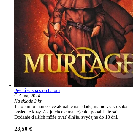
Pevná väzba s prebalom
Čeština, 2024
Na sklade 3 ks
Túto knihu máme síce aktuálne na sklade, máme však už iba
posledné kusy. Ak ju chcete mať rýchlo, ponáhľajte sa!
Dodanie ďalších môže trvať dlhšie, zvyčajne do 18 dní.
23,50 €