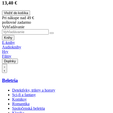
13,40 €
Vložiť do košíka
Pri nákupe nad 49 €
poštovné zadarmo
Vyhľadávanie
Knihy
E-knihy
Audioknihy
Hry
Filmy
Doplnky
Beletria
Detektívky, trilery a horory
Sci-fi a fantasy
Komiksy
Romantika
Spoločenská beletria
Klasika