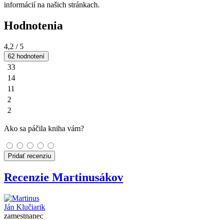
informácií na našich stránkach.
Hodnotenia
4,2
/ 5
62 hodnotení
33
14
11
2
2
Ako sa páčila kniha vám?
Pridať recenziu
Recenzie Martinusákov
Ján Klučiarik
zamestnanec