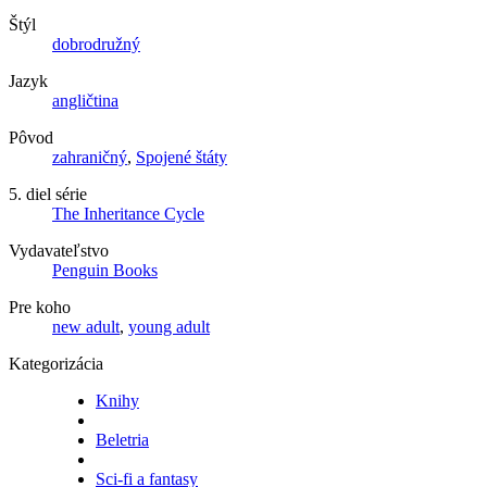
Štýl
dobrodružný
Jazyk
angličtina
Pôvod
zahraničný
,
Spojené štáty
5. diel série
The Inheritance Cycle
Vydavateľstvo
Penguin Books
Pre koho
new adult
,
young adult
Kategorizácia
Knihy
Beletria
Sci-fi a fantasy