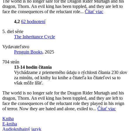
The world is no longer safe for the Dragon Rider Murtagh and his
dragon, Thorn. An evil king has been toppled, and they are left to
face the consequences of the reluctant role...
Čítať viac
4,2
62 hodnotení
5. diel série
The Inheritance Cycle
Vydavateľstvo
Penguin Books
, 2025
704 strán
13-14 hodín čítania
Vychádzame z priemerného údaju o rýchlosti čítania 230 slov
za minútu, od knihy ku knihe a čitateľa ku čitateľovi sa to
však môže líšiť.
The world is no longer safe for the Dragon Rider Murtagh and his
dragon, Thorn. An evil king has been toppled, and they are left to
face the consequences of the reluctant role they played in his reign
of terror. Now they are hated and alone, exiled to...
Čítať viac
Kniha
E-kniha
Audiokniha
iný jazyk