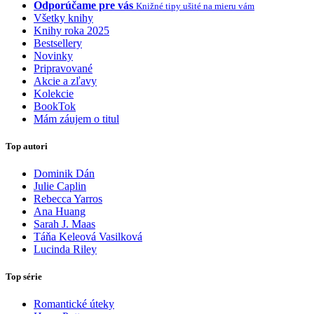
Odporúčame pre vás
Knižné tipy ušité na mieru vám
Všetky knihy
Knihy roka 2025
Bestsellery
Novinky
Pripravované
Akcie a zľavy
Kolekcie
BookTok
Mám záujem o titul
Top autori
Dominik Dán
Julie Caplin
Rebecca Yarros
Ana Huang
Sarah J. Maas
Táňa Keleová Vasilková
Lucinda Riley
Top série
Romantické úteky