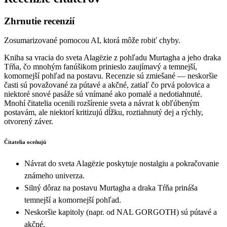
Zhrnutie recenzií
Zosumarizované pomocou AI, ktorá môže robiť chyby.
Kniha sa vracia do sveta Alagëzie z pohľadu Murtagha a jeho draka
Tŕňa, čo mnohým fanúšikom prinieslo zaujímavý a temnejší,
komornejší pohľad na postavu. Recenzie sú zmiešané — neskoršie
časti sú považované za pútavé a akčné, zatiaľ čo prvá polovica a
niektoré snové pasáže sú vnímané ako pomalé a nedotiahnuté.
Mnohí čitatelia ocenili rozšírenie sveta a návrat k obľúbeným
postavám, ale niektorí kritizujú dĺžku, roztiahnutý dej a rýchly,
otvorený záver.
Čitatelia oceňujú
Návrat do sveta Alagëzie poskytuje nostalgiu a pokračovanie
známeho univerza.
Silný dôraz na postavu Murtagha a draka Tŕňa prináša
temnejší a komornejší pohľad.
Neskoršie kapitoly (napr. od NAL GORGOTH) sú pútavé a
akčné.