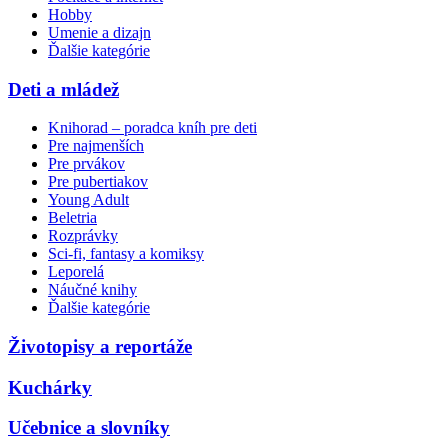
Hobby
Umenie a dizajn
Ďalšie kategórie
Deti a mládež
Knihorad – poradca kníh pre deti
Pre najmenších
Pre prvákov
Pre pubertiakov
Young Adult
Beletria
Rozprávky
Sci-fi, fantasy a komiksy
Leporelá
Náučné knihy
Ďalšie kategórie
Životopisy a reportáže
Kuchárky
Učebnice a slovníky