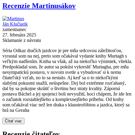
Recenzie Martinusákov
Ján Klučiarik
zamestnanec
27. februára 2025
Sklamanie z návratu
Séria Odkaz dračích jazdcov je pre mňa srdcovou záležitosťou,
vyrastal som na nej, preto som očakával vydanie knihy Murtagh s
veľkým nadšením. Kniha sa však, až na niekoľko výnimiek, vliekla.
Predpokladal som, že autor sa pokúsi vykresliť Murtagha, pre mňa
nesympatickú postavu, v novom svetle a vybudovať si k nemu
čitateľský vzťah, no to sa nestalo. Aj keď sa o to niekoľkými
slabými pokusmi snažil, neúspešne. Dej bol extrémne rozťahaný,
dal by sa pokojne skrátiť o štvrtinu bez straty kvality. Záporná
postava Báchel a jej spojenci boli nevyužití, hoci chápem, že ide len
o začiatok rozsiahlejšieho a komplexnejšieho príbehu. Od knihy
som očakával viac než len draka s klaustrofóbiou a jazdca, ktorý sa
hrá na Geralta
Čítať viac
Recenzie čitateľov