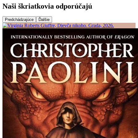
Naši škriatkovia odporúčajú
Predchádzajúce
Ďalšie