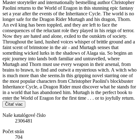
Master storyteller and internationally bestselling author Christopher
Paolini returns to the World of Eragon in this stunning epic fantasy
set a year after the events of the Inheritance Cycle. The world is no
longer safe for the Dragon Rider Murtagh and his dragon, Thorn.
An evil king has been toppled, and they are left to face the
consequences of the reluctant role they played in his reign of terror.
Now they are hated and alone, exiled to the outskirts of society.
Throughout the land, hushed voices whisper of brittle ground and a
faint scent of brimstone in the air - and Murtagh senses that
something wicked lurks in the shadows of Alaga sia. So begins an
epic journey into lands both familiar and untravelled, where
Murtagh and Thorn must use every weapon in their arsenal, from
brains to brawn, to find and outwit a mysterious witch. A witch who
is much more than she seems.In this gripping novel starring one of
the most popular characters from Christopher Paolini's blockbuster
Inheritance Cycle, a Dragon Rider must discover what he stands for
in a world that has abandoned him. Murtagh is the perfect book to
enter the World of Eragon for the first time . . . or to joyfully return.
Čítať viac
Naše katalógové číslo
2306481
Počet strán
704