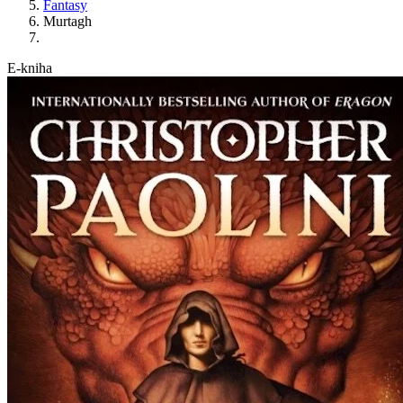
Fantasy
Murtagh
E-kniha