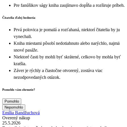
Pre fanúšikov ságy kniha zaujímavo dopĺňa a rozširuje príbeh.
Čitatelia ďalej hodnotia
Prvá polovica je pomalá a rozťahaná, niektorí čitatelia by ju
vynechali.
Kniha miestami pôsobí nedotiahnuto alebo narýchlo, najmä
snové pasáže.
Niektoré časti by mohli byť skrátené, celkovo by mohla byť
kratšia.
Záver je rýchly a čiastočne otvorený, zostáva viac
nezodpovedaných otázok.
Pomohlo vám zhrnutie?
Pomohlo
Nepomohlo
Emília Bandžuchová
Overený nákup
25.5.2026