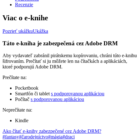
Recenzie
Viac o e-knihe
Pozrieť ukážku
Ukážka
Táto e-kniha je zabezpečená cez Adobe DRM
Aby vydavateľ zabránil pirátskemu kopírovaniu, chráni túto e-knihu
šifrovaním. Prečítať si ju môžete len na čítačkách a aplikáciách,
ktoré podporujú Adobe DRM.
Prečítate na:
Pocketbook
Smartfón či tablet
s podporovanou aplikáciou
Počítač
s podporovanou aplikáciou
Neprečítate na:
Kindle
Ako čítať e-knihy zabezpečené cez Adobe DRM?
#fantasy
#čarodejníctvo
#mágia
#draci