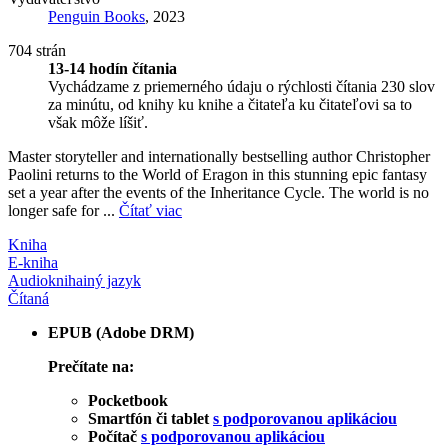
Penguin Books
, 2023
704 strán
13-14 hodín čítania
Vychádzame z priemerného údaju o rýchlosti čítania 230 slov
za minútu, od knihy ku knihe a čitateľa ku čitateľovi sa to
však môže líšiť.
Master storyteller and internationally bestselling author Christopher
Paolini returns to the World of Eragon in this stunning epic fantasy
set a year after the events of the Inheritance Cycle. The world is no
longer safe for ...
Čítať viac
Kniha
E-kniha
Audiokniha
iný jazyk
Čítaná
EPUB (Adobe DRM)
Prečítate na:
Pocketbook
Smartfón či tablet
s podporovanou aplikáciou
Počítač
s podporovanou aplikáciou