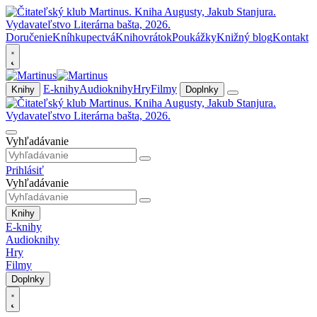
Doručenie
Kníhkupectvá
Knihovrátok
Poukážky
Knižný blog
Kontakt
E-knihy
Audioknihy
Hry
Filmy
Knihy
Doplnky
Vyhľadávanie
Prihlásiť
Vyhľadávanie
Knihy
E-knihy
Audioknihy
Hry
Filmy
Doplnky