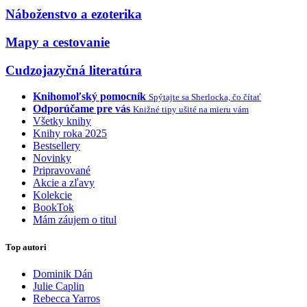
Náboženstvo a ezoterika
Mapy a cestovanie
Cudzojazyčná literatúra
Knihomoľský pomocník
Spýtajte sa Sherlocka, čo čítať
Odporúčame pre vás
Knižné tipy ušité na mieru vám
Všetky knihy
Knihy roka 2025
Bestsellery
Novinky
Pripravované
Akcie a zľavy
Kolekcie
BookTok
Mám záujem o titul
Top autori
Dominik Dán
Julie Caplin
Rebecca Yarros