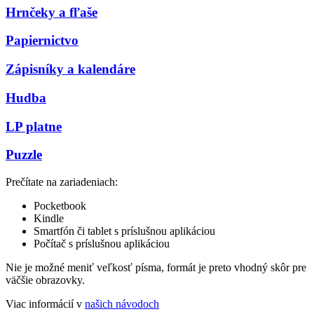
Hrnčeky a fľaše
Papiernictvo
Zápisníky a kalendáre
Hudba
LP platne
Puzzle
Prečítate na zariadeniach:
Pocketbook
Kindle
Smartfón či tablet s príslušnou aplikáciou
Počítač s príslušnou aplikáciou
Nie je možné meniť veľkosť písma, formát je preto vhodný skôr pre
väčšie obrazovky.
Viac informácií v
našich návodoch