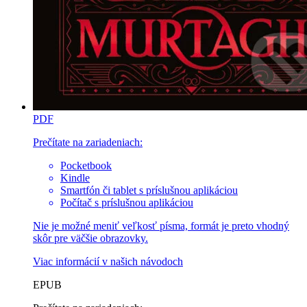
PDF
Prečítate na zariadeniach:
Pocketbook
Kindle
Smartfón či tablet s príslušnou aplikáciou
Počítač s príslušnou aplikáciou
Nie je možné meniť veľkosť písma, formát je preto vhodný
skôr pre väčšie obrazovky.
Viac informácií v
našich návodoch
EPUB