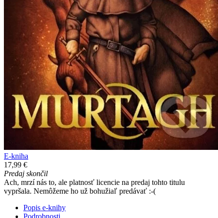
E-kniha
17,99 €
Predaj skončil
Ach, mrzí nás to, ale platnosť licencie na predaj tohto titulu
vypršala. Nemôžeme ho už bohužiaľ predávať :-(
Popis e-knihy
Podrobnosti