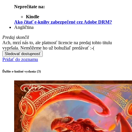
Neprečítate na:
Kindle
Ako čítať e-knihy zabezpečené cez Adobe DRM?
Angličtina
Predaj skončil
Ach, mrzí nás to, ale platnosť licencie na predaj tohto titulu
vypršala. Nemôžeme ho už bohužiaľ predávať :-(
Sledovať dostupnosť
Pridať do zoznamu
Ďalšie e-knižné vydania (3)