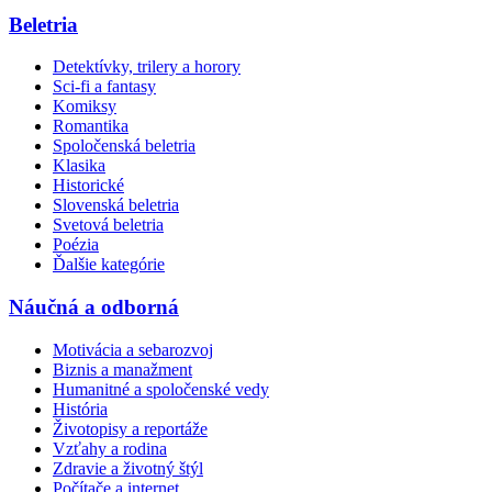
Beletria
Detektívky, trilery a horory
Sci-fi a fantasy
Komiksy
Romantika
Spoločenská beletria
Klasika
Historické
Slovenská beletria
Svetová beletria
Poézia
Ďalšie kategórie
Náučná a odborná
Motivácia a sebarozvoj
Biznis a manažment
Humanitné a spoločenské vedy
História
Životopisy a reportáže
Vzťahy a rodina
Zdravie a životný štýl
Počítače a internet