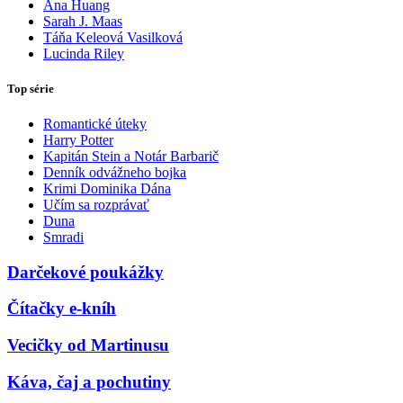
Ana Huang
Sarah J. Maas
Táňa Keleová Vasilková
Lucinda Riley
Top série
Romantické úteky
Harry Potter
Kapitán Stein a Notár Barbarič
Denník odvážneho bojka
Krimi Dominika Dána
Učím sa rozprávať
Duna
Smradi
Darčekové poukážky
Čítačky e-kníh
Vecičky od Martinusu
Káva, čaj a pochutiny