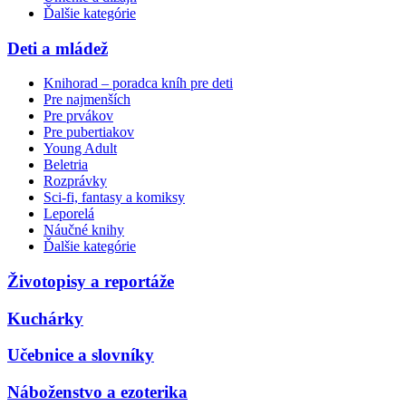
Ďalšie kategórie
Deti a mládež
Knihorad – poradca kníh pre deti
Pre najmenších
Pre prvákov
Pre pubertiakov
Young Adult
Beletria
Rozprávky
Sci-fi, fantasy a komiksy
Leporelá
Náučné knihy
Ďalšie kategórie
Životopisy a reportáže
Kuchárky
Učebnice a slovníky
Náboženstvo a ezoterika