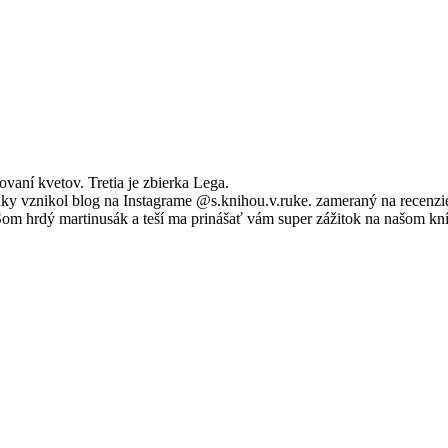
aní kvetov. Tretia je zbierka Lega.
 vznikol blog na Instagrame @s.knihou.v.ruke. zameraný na recenzie
 Som hrdý martinusák a teší ma prinášať vám super zážitok na našom kn