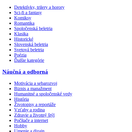
Detektívky, trilery a horory
Sci-fi a fantasy
Komiksy
Romantika
Spoločenská beletria
Klasika
Historické
Slovenská beletria
Svetová beletria
Poézia
Ďalšie kategórie
Náučná a odborná
Motivácia a sebarozvoj
Biznis a manažment
Humanitné a spoločenské vedy
História
Životopisy a reportáže
Vzťahy a rodina
Zdravie a životný štýl
Počítače a internet
Hobby
Umenie a dizajn