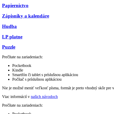
Papiernictvo
Zápisníky a kalendáre
Hudba
LP platne
Puzzle
Prečítate na zariadeniach:
Pocketbook
Kindle
Smartfón či tablet s príslušnou aplikáciou
Počítač s príslušnou aplikáciou
Nie je možné meniť veľkosť písma, formát je preto vhodný skôr pre 
Viac informácií v
našich návodoch
Prečítate na zariadeniach:
Pocketbook