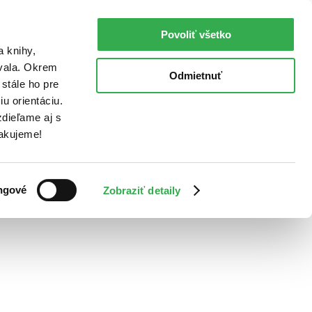
Povoliť všetko
a knihy,
ovala. Okrem
Odmietnuť
stále ho pre
u orientáciu.
dieľame aj s
Ďakujeme!
ngové
Zobraziť detaily