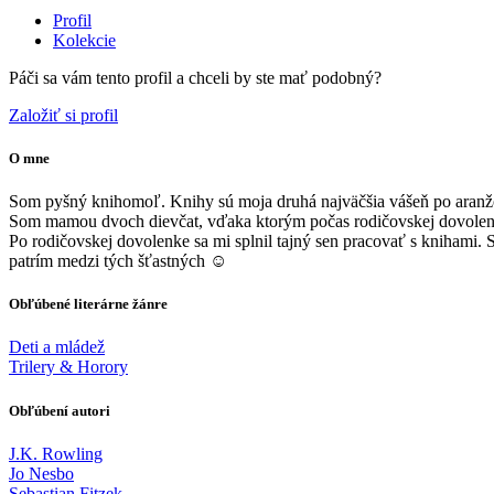
Profil
Kolekcie
Páči sa vám tento profil a chceli by ste mať podobný?
Založiť si profil
O mne
Som pyšný knihomoľ. Knihy sú moja druhá najväčšia vášeň po aranžov
Som mamou dvoch dievčat, vďaka ktorým počas rodičovskej dovolenky
Po rodičovskej dovolenke sa mi splnil tajný sen pracovať s knihami.
patrím medzi tých šťastných ☺️
Obľúbené literárne žánre
Deti a mládež
Trilery & Horory
Obľúbení autori
J.K. Rowling
Jo Nesbo
Sebastian Fitzek