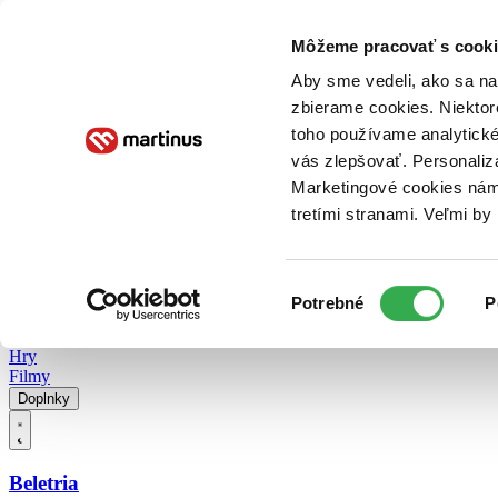
Doručenie
Kníhkupectvá
Knihovrátok
Poukážky
Knižný blog
Kontakt
Môžeme pracovať s cooki
Aby sme vedeli, ako sa na 
zbierame cookies. Niektor
E-knihy
Audioknihy
Hry
Filmy
Knihy
Doplnky
toho používame analytické
vás zlepšovať. Personaliz
Vyhľadávanie
Marketingové cookies nám 
tretími stranami. Veľmi b
Prihlásiť
Vyhľadávanie
Výber
Knihy
Potrebné
P
súhlasu
E-knihy
Audioknihy
Hry
Filmy
Doplnky
Beletria