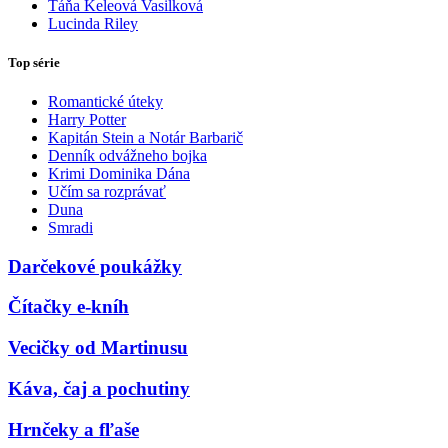
Táňa Keleová Vasilková
Lucinda Riley
Top série
Romantické úteky
Harry Potter
Kapitán Stein a Notár Barbarič
Denník odvážneho bojka
Krimi Dominika Dána
Učím sa rozprávať
Duna
Smradi
Darčekové poukážky
Čítačky e-kníh
Vecičky od Martinusu
Káva, čaj a pochutiny
Hrnčeky a fľaše