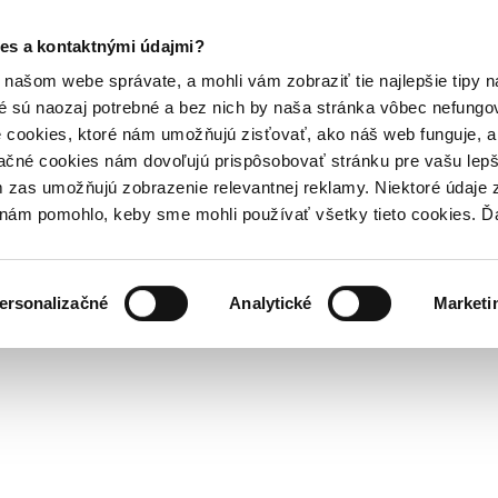
es a kontaktnými údajmi?
našom webe správate, a mohli vám zobraziť tie najlepšie tipy n
é sú naozaj potrebné a bez nich by naša stránka vôbec nefung
 cookies, ktoré nám umožňujú zisťovať, ako náš web funguje, a 
ačné cookies nám dovoľujú prispôsobovať stránku pre vašu lepši
zas umožňujú zobrazenie relevantnej reklamy. Niektoré údaje z
y nám pomohlo, keby sme mohli používať všetky tieto cookies. 
ersonalizačné
Analytické
Marketi