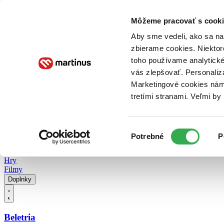
Doručenie
Kníhkupectvá
Knihovrátok
Poukážky
Knižný blog
Kontakt
Môžeme pracovať s cooki
Aby sme vedeli, ako sa na 
zbierame cookies. Niektor
E-knihy
Audioknihy
Hry
Filmy
Knihy
Doplnky
toho používame analytické
vás zlepšovať. Personaliz
Vyhľadávanie
Marketingové cookies nám 
tretími stranami. Veľmi b
Prihlásiť
Vyhľadávanie
Výber
Knihy
Potrebné
P
súhlasu
E-knihy
Audioknihy
Hry
Filmy
Doplnky
Beletria