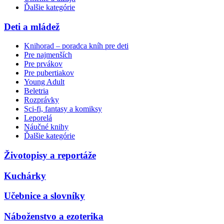
Ďalšie kategórie
Deti a mládež
Knihorad – poradca kníh pre deti
Pre najmenších
Pre prvákov
Pre pubertiakov
Young Adult
Beletria
Rozprávky
Sci-fi, fantasy a komiksy
Leporelá
Náučné knihy
Ďalšie kategórie
Životopisy a reportáže
Kuchárky
Učebnice a slovníky
Náboženstvo a ezoterika