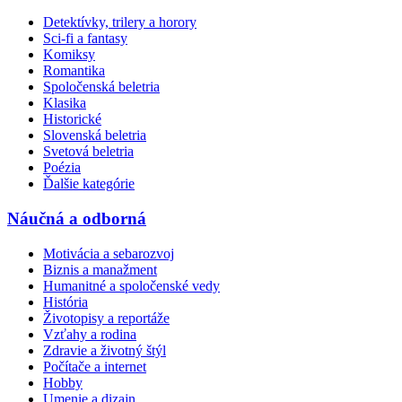
Detektívky, trilery a horory
Sci-fi a fantasy
Komiksy
Romantika
Spoločenská beletria
Klasika
Historické
Slovenská beletria
Svetová beletria
Poézia
Ďalšie kategórie
Náučná a odborná
Motivácia a sebarozvoj
Biznis a manažment
Humanitné a spoločenské vedy
História
Životopisy a reportáže
Vzťahy a rodina
Zdravie a životný štýl
Počítače a internet
Hobby
Umenie a dizajn