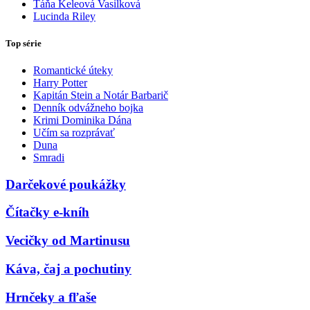
Táňa Keleová Vasilková
Lucinda Riley
Top série
Romantické úteky
Harry Potter
Kapitán Stein a Notár Barbarič
Denník odvážneho bojka
Krimi Dominika Dána
Učím sa rozprávať
Duna
Smradi
Darčekové poukážky
Čítačky e-kníh
Vecičky od Martinusu
Káva, čaj a pochutiny
Hrnčeky a fľaše