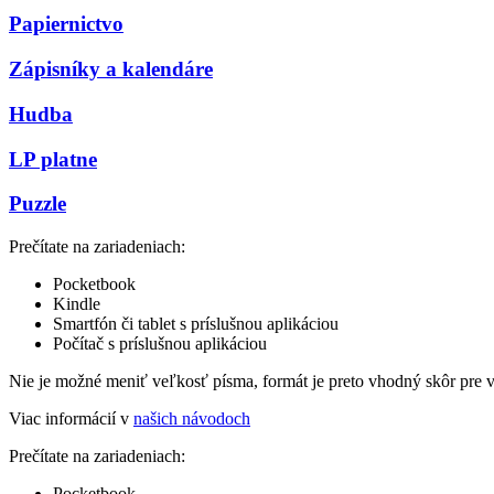
Papiernictvo
Zápisníky a kalendáre
Hudba
LP platne
Puzzle
Prečítate na zariadeniach:
Pocketbook
Kindle
Smartfón či tablet s príslušnou aplikáciou
Počítač s príslušnou aplikáciou
Nie je možné meniť veľkosť písma, formát je preto vhodný skôr pre 
Viac informácií v
našich návodoch
Prečítate na zariadeniach:
Pocketbook