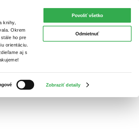
Povoliť všetko
a knihy,
ovala. Okrem
Odmietnuť
stále ho pre
u orientáciu.
dieľame aj s
Ďakujeme!
ngové
Zobraziť detaily