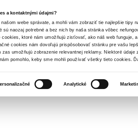
es a kontaktnými údajmi?
našom webe správate, a mohli vám zobraziť tie najlepšie tipy n
é sú naozaj potrebné a bez nich by naša stránka vôbec nefung
 cookies, ktoré nám umožňujú zisťovať, ako náš web funguje, a 
ačné cookies nám dovoľujú prispôsobovať stránku pre vašu lepši
zas umožňujú zobrazenie relevantnej reklamy. Niektoré údaje z
y nám pomohlo, keby sme mohli používať všetky tieto cookies. 
ersonalizačné
Analytické
Marketi