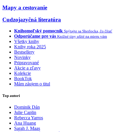
Mapy a cestovanie
Cudzojazyčná literatúra
Knihomoľský pomocník
Spýtajte sa Sherlocka, čo čítať
Odporúčame pre vás
Knižné tipy ušité na mieru vám
Všetky knihy
Knihy roka 2025
Bestsellery
Novinky
Pripravované
Akcie a zľavy
Kolekcie
BookTok
Mám záujem o titul
Top autori
Dominik Dán
Julie Caplin
Rebecca Yarros
Ana Huang
Sarah J. Maas