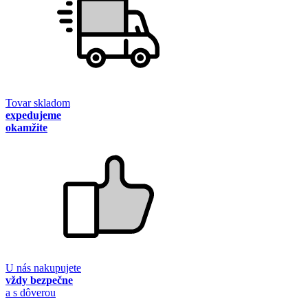
Tovar skladom
expedujeme
okamžite
U nás nakupujete
vždy bezpečne
a s dôverou