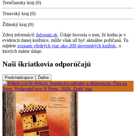
Trenčiansky kraj (0)
Trnavský kraj (0)
Žilinský kraj (0)
Zdroj informácií:
Infogate.sk
. Údaje hovoria o tom, že kniha je v
evidencii danej knižnice, môže však už byť aktuálne požičaná. Tu
nájdete
zoznam všetkých viac ako 200 slovenských knižníc
, o
ktorých máme údaje.
Naši škriatkovia odporúčajú
Predchádzajúce
Ďalšie