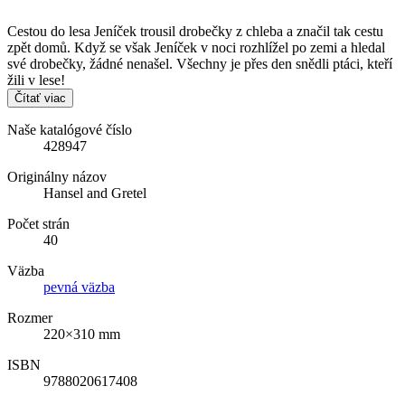
Cestou do lesa Jeníček trousil drobečky z chleba a značil tak cestu
zpět domů. Když se však Jeníček v noci rozhlížel po zemi a hledal
své drobečky, žádné nenašel. Všechny je přes den snědli ptáci, kteří
žili v lese!
Čítať viac
Naše katalógové číslo
428947
Originálny názov
Hansel and Gretel
Počet strán
40
Väzba
pevná väzba
Rozmer
220×310 mm
ISBN
9788020617408