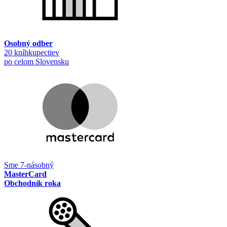
Osobný odber
20 kníhkupectiev
po celom Slovensku
Sme 7-násobný
MasterCard
Obchodník roka