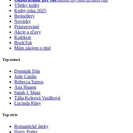
Knižné tipy ušité na mieru vám
Všetky knihy
Knihy roka 2025
Bestsellery
Novinky
Pripravované
Akcie a zľavy
Kolekcie
BookTok
Mám záujem o titul
Top autori
Dominik Dán
Julie Caplin
Rebecca Yarros
Ana Huang
Sarah J. Maas
Táňa Keleová Vasilková
Lucinda Riley
Top série
Romantické úteky
Harry Potter