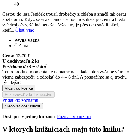
40
Cestou do lesa Jeníček trousil drobečky z chleba a značil tak cestu
zpět domů. Když se však Jeníček v noci rozhlížel po zemi a hledal
své drobečky, žádné nenašel. Všechny je přes den snědli ptáci,
kteří...
Čítať viac
Pevná väzba
Čeština
Cena:
12,70 €
U dodávateľa 2 ks
Posielame do 4 – 6 dní
Tento produkt momentálne nemáme na sklade, ale zvyčajne vám ho
vieme zabezpečiť a odoslať do 4 – 6 dní. A posnažíme sa aj trochu
rýchlejšie!
Vložiť do košíka
Rezervovať v kníhkupectve
Pridať do zoznamu
Sledovať dostupnosť
Dostupné v
jednej knižnici
.
Požičať v knižnici
V ktorých knižniciach majú túto knihu?