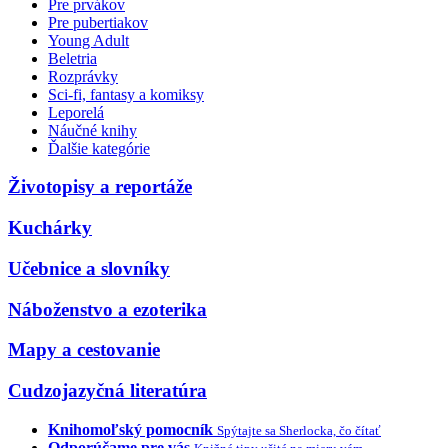
Pre prvákov
Pre pubertiakov
Young Adult
Beletria
Rozprávky
Sci-fi, fantasy a komiksy
Leporelá
Náučné knihy
Ďalšie kategórie
Životopisy a reportáže
Kuchárky
Učebnice a slovníky
Náboženstvo a ezoterika
Mapy a cestovanie
Cudzojazyčná literatúra
Knihomoľský pomocník
Spýtajte sa Sherlocka, čo čítať
Odporúčame pre vás