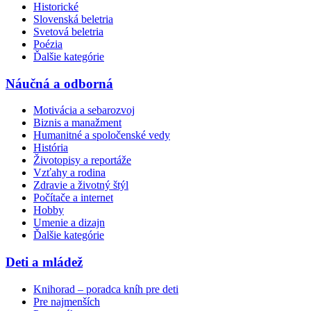
Historické
Slovenská beletria
Svetová beletria
Poézia
Ďalšie kategórie
Náučná a odborná
Motivácia a sebarozvoj
Biznis a manažment
Humanitné a spoločenské vedy
História
Životopisy a reportáže
Vzťahy a rodina
Zdravie a životný štýl
Počítače a internet
Hobby
Umenie a dizajn
Ďalšie kategórie
Deti a mládež
Knihorad – poradca kníh pre deti
Pre najmenších