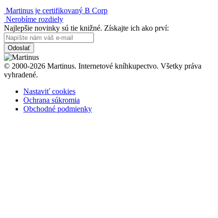
Martinus je certifikovaný B Corp
Nerobíme rozdiely
Najlepšie novinky sú tie knižné. Získajte ich ako prví:
Odoslať
© 2000-2026 Martinus. Internetové kníhkupectvo. Všetky práva
vyhradené.
Nastaviť cookies
Ochrana súkromia
Obchodné podmienky