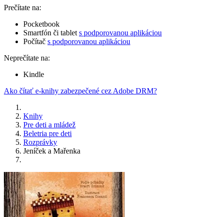
Prečítate na:
Pocketbook
Smartfón či tablet
s podporovanou aplikáciou
Počítač
s podporovanou aplikáciou
Neprečítate na:
Kindle
Ako čítať e-knihy zabezpečené cez Adobe DRM?
Knihy
Pre deti a mládež
Beletria pre deti
Rozprávky
Jeníček a Mařenka