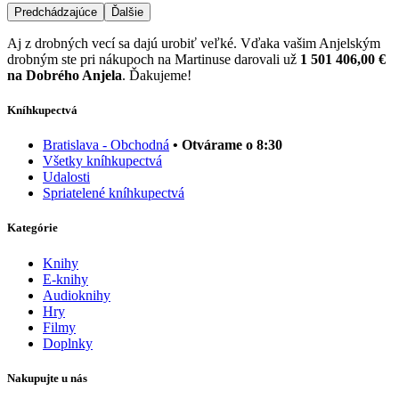
Predchádzajúce
Ďalšie
Aj z drobných vecí sa dajú urobiť veľké. Vďaka vašim Anjelským
drobným ste pri nákupoch na Martinuse darovali už
1 501 406,00 €
na Dobrého Anjela
. Ďakujeme!
Kníhkupectvá
Bratislava - Obchodná
• Otvárame o 8:30
Všetky kníhkupectvá
Udalosti
Spriatelené kníhkupectvá
Kategórie
Knihy
E-knihy
Audioknihy
Hry
Filmy
Doplnky
Nakupujte u nás