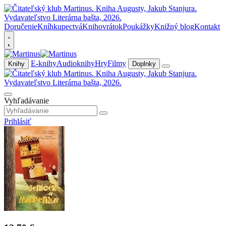
Doručenie
Kníhkupectvá
Knihovrátok
Poukážky
Knižný blog
Kontakt
E-knihy
Audioknihy
Hry
Filmy
Knihy
Doplnky
Vyhľadávanie
Prihlásiť