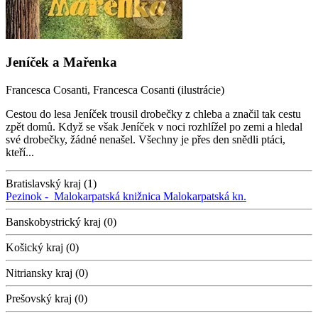
Jeníček a Mařenka
Francesca Cosanti, Francesca Cosanti (ilustrácie)
Cestou do lesa Jeníček trousil drobečky z chleba a značil tak cestu
zpět domů. Když se však Jeníček v noci rozhlížel po zemi a hledal
své drobečky, žádné nenašel. Všechny je přes den snědli ptáci,
kteří...
Bratislavský kraj (1)
Pezinok -
Malokarpatská knižnica
Malokarpatská kn.
Banskobystrický kraj (0)
Košický kraj (0)
Nitriansky kraj (0)
Prešovský kraj (0)