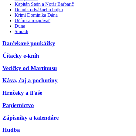
Kapitán Stein a Notár Barbarič
Denník odvážneho bojka
Krimi Dominika Dána
Učím sa rozprávať
Duna
Smradi
Darčekové poukážky
Čítačky e-kníh
Vecičky od Martinusu
Káva, čaj a pochutiny
Hrnčeky a fľaše
Papiernictvo
Zápisníky a kalendáre
Hudba