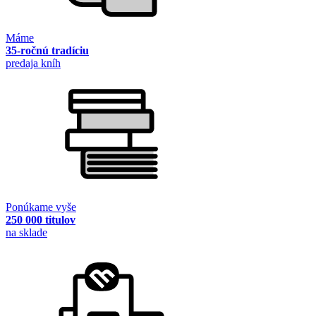
Máme
35-ročnú tradíciu
predaja kníh
Ponúkame vyše
250 000 titulov
na sklade