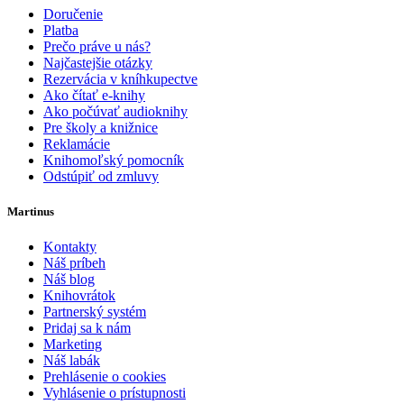
Doručenie
Platba
Prečo práve u nás?
Najčastejšie otázky
Rezervácia v kníhkupectve
Ako čítať e-knihy
Ako počúvať audioknihy
Pre školy a knižnice
Reklamácie
Knihomoľský pomocník
Odstúpiť od zmluvy
Martinus
Kontakty
Náš príbeh
Náš blog
Knihovrátok
Partnerský systém
Pridaj sa k nám
Marketing
Náš labák
Prehlásenie o cookies
Vyhlásenie o prístupnosti