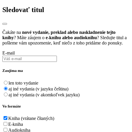
Sledovať titul
Čakáte na
nové vydanie, preklad alebo naskladnenie tejto
knihy
? Máte záujem o
e-knihu alebo audioknihu
? Sledujte titul a
pošleme vám upozornenie, keď niečo z toho pridáme do ponuky.
E-mail
Zaujíma ma
len toto vydanie
aj iné vydania (v jazyku čeština)
aj iné vydania (v akomkoľvek jazyku)
Vo formáte
Kniha (vrátane čítaných)
E-kniha
Audiokniha