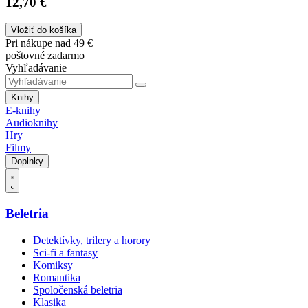
12,70 €
Vložiť do košíka
Pri nákupe nad 49 €
poštovné zadarmo
Vyhľadávanie
Knihy
E-knihy
Audioknihy
Hry
Filmy
Doplnky
Beletria
Detektívky, trilery a horory
Sci-fi a fantasy
Komiksy
Romantika
Spoločenská beletria
Klasika