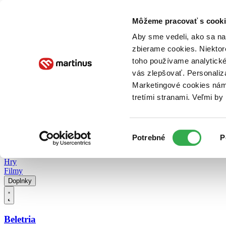
Doručenie
Kníhkupectvá
Knihovrátok
Poukážky
Knižný blog
Kontakt
Môžeme pracovať s cooki
Aby sme vedeli, ako sa na 
zbierame cookies. Niektor
E-knihy
Audioknihy
Hry
Filmy
Knihy
Doplnky
toho používame analytické
vás zlepšovať. Personaliz
Vyhľadávanie
Marketingové cookies nám 
tretími stranami. Veľmi b
Prihlásiť
Vyhľadávanie
Výber
Knihy
Potrebné
P
súhlasu
E-knihy
Audioknihy
Hry
Filmy
Doplnky
Beletria