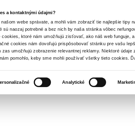
es a kontaktnými údajmi?
našom webe správate, a mohli vám zobraziť tie najlepšie tipy n
é sú naozaj potrebné a bez nich by naša stránka vôbec nefung
 cookies, ktoré nám umožňujú zisťovať, ako náš web funguje, a 
ačné cookies nám dovoľujú prispôsobovať stránku pre vašu lepši
zas umožňujú zobrazenie relevantnej reklamy. Niektoré údaje z
y nám pomohlo, keby sme mohli používať všetky tieto cookies. 
ersonalizačné
Analytické
Marketi