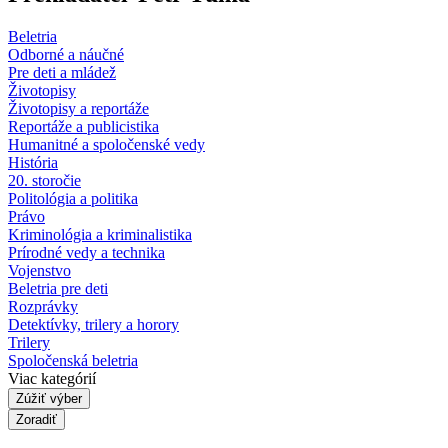
Beletria
Odborné a náučné
Pre deti a mládež
Životopisy
Životopisy a reportáže
Reportáže a publicistika
Humanitné a spoločenské vedy
História
20. storočie
Politológia a politika
Právo
Kriminológia a kriminalistika
Prírodné vedy a technika
Vojenstvo
Beletria pre deti
Rozprávky
Detektívky, trilery a horory
Trilery
Spoločenská beletria
Viac kategórií
Zúžiť výber
Zoradiť