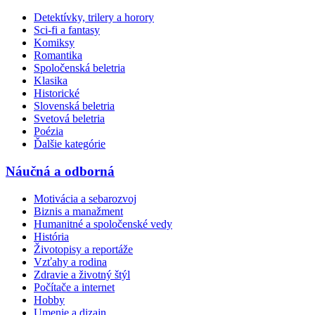
Detektívky, trilery a horory
Sci-fi a fantasy
Komiksy
Romantika
Spoločenská beletria
Klasika
Historické
Slovenská beletria
Svetová beletria
Poézia
Ďalšie kategórie
Náučná a odborná
Motivácia a sebarozvoj
Biznis a manažment
Humanitné a spoločenské vedy
História
Životopisy a reportáže
Vzťahy a rodina
Zdravie a životný štýl
Počítače a internet
Hobby
Umenie a dizajn