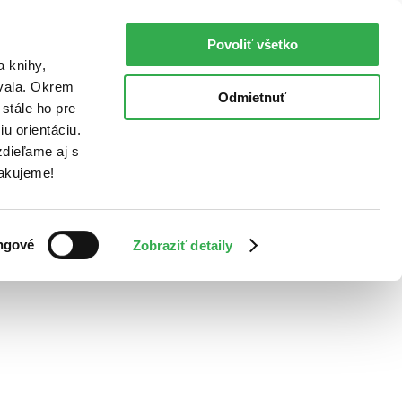
Povoliť všetko
a knihy,
ovala. Okrem
Odmietnuť
stále ho pre
u orientáciu.
dieľame aj s
Ďakujeme!
ngové
Zobraziť detaily