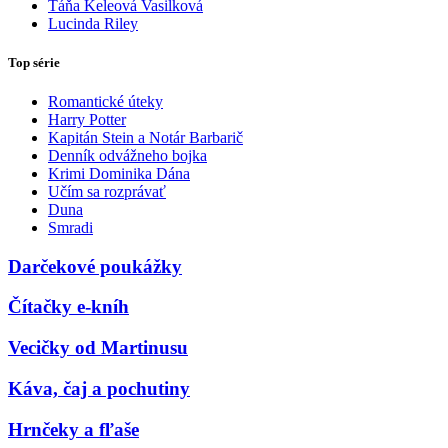
Táňa Keleová Vasilková
Lucinda Riley
Top série
Romantické úteky
Harry Potter
Kapitán Stein a Notár Barbarič
Denník odvážneho bojka
Krimi Dominika Dána
Učím sa rozprávať
Duna
Smradi
Darčekové poukážky
Čítačky e-kníh
Vecičky od Martinusu
Káva, čaj a pochutiny
Hrnčeky a fľaše