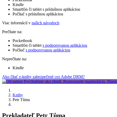
Kindle
Smartfón či tablet s príslušnou aplikáciou
Počítač s príslušnou aplikáciou
Viac informácií v
našich návodoch
Prečítate na:
Pocketbook
Smartfón či tablet
s podporovanou aplikáciou
Počítač
s podporovanou aplikáciou
Neprečítate na:
Kindle
Ako čítať e-knihy zabezpečené cez Adobe DRM?
Knihy
Petr Tůma
Prekladateľ Petr Tůma