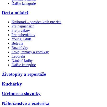
Ďalšie kategórie
Deti a mládež
Knihorad – poradca kníh pre deti
Pre najmenších
Pre prvákov
Pre pubertiakov
Young Adult
Beletria
Rozprávky
Sci-fi, fantasy a komiksy
Leporelá
Náučné knihy
Ďalšie kategórie
Životopisy a reportáže
Kuchárky
Učebnice a slovníky
Náboženstvo a ezoterika