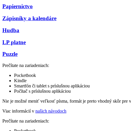
Papiernictvo
Zápisníky a kalendáre
Hudba
LP platne
Puzzle
Prečítate na zariadeniach:
Pocketbook
Kindle
Smartfón či tablet s príslušnou aplikáciou
Počítač s príslušnou aplikáciou
Nie je možné meniť veľkosť písma, formát je preto vhodný skôr pre 
Viac informácií v
našich návodoch
Prečítate na zariadeniach:
Pocketbook