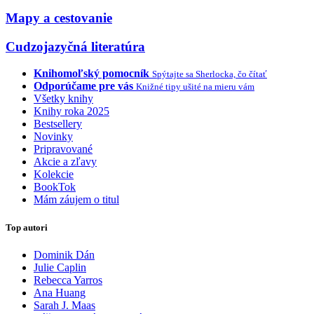
Mapy a cestovanie
Cudzojazyčná literatúra
Knihomoľský pomocník
Spýtajte sa Sherlocka, čo čítať
Odporúčame pre vás
Knižné tipy ušité na mieru vám
Všetky knihy
Knihy roka 2025
Bestsellery
Novinky
Pripravované
Akcie a zľavy
Kolekcie
BookTok
Mám záujem o titul
Top autori
Dominik Dán
Julie Caplin
Rebecca Yarros
Ana Huang
Sarah J. Maas