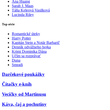
Ana Huang
Sarah J. Maas
Táňa Keleová Vasilková
Lucinda Riley
Top série
Romantické úteky
Harry Potter
Kapitán Stein a Notár Barbarič
Denník odvážneho bojka
Krimi Dominika Dána
Učím sa rozprávať
Duna
Smradi
Darčekové poukážky
Čítačky e-kníh
Vecičky od Martinusu
Káva, čaj a pochutiny