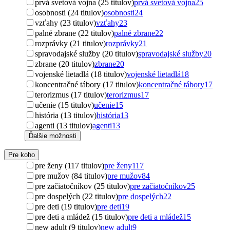
prvá svetová vojna (25 titulov)
prvá svetová vojna
25
osobnosti (24 titulov)
osobnosti
24
vzťahy (23 titulov)
vzťahy
23
palné zbrane (22 titulov)
palné zbrane
22
rozprávky (21 titulov)
rozprávky
21
spravodajské služby (20 titulov)
spravodajské služby
20
zbrane (20 titulov)
zbrane
20
vojenské lietadlá (18 titulov)
vojenské lietadlá
18
koncentračné tábory (17 titulov)
koncentračné tábory
17
terorizmus (17 titulov)
terorizmus
17
učenie (15 titulov)
učenie
15
história (13 titulov)
história
13
agenti (13 titulov)
agenti
13
Ďalšie možnosti
Pre koho
pre ženy (117 titulov)
pre ženy
117
pre mužov (84 titulov)
pre mužov
84
pre začiatočníkov (25 titulov)
pre začiatočníkov
25
pre dospelých (22 titulov)
pre dospelých
22
pre deti (19 titulov)
pre deti
19
pre deti a mládež (15 titulov)
pre deti a mládež
15
new adult (9 titulov)
new adult
9