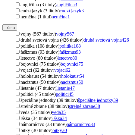
angličtina (3 tituly)
angličtina
3
cudzí jazyk (3 tituly)
cudzí jazyk
3
nemčina (1 titul)
nemčina
1
Téma
vojny (567 titulov)
vojny
567
druhá svetová vojna (426 titulov)
druhá svetová vojna
426
politika (108 titulov)
politika
108
fašizmus (93 titulov)
fašizmus
93
letectvo (80 titulov)
letectvo
80
bojovníci (75 titulov)
bojovníci
75
vojaci (62 titulov)
vojaci
62
holokaust (54 titulov)
holokaust
54
nacizmus (50 titulov)
nacizmus
50
lietanie (47 titulov)
lietanie
47
politici (45 titulov)
politici
45
špeciálne jednotky (39 titulov)
špeciálne jednotky
39
strelné zbrane (38 titulov)
strelné zbrane
38
veda (35 titulov)
veda
35
láska (34 titulov)
láska
34
námorníctvo (33 titulov)
námorníctvo
33
bitky (30 titulov)
bitky
30