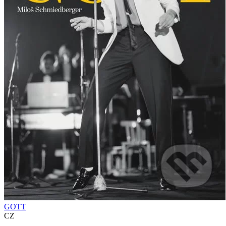
GOTT
CZ