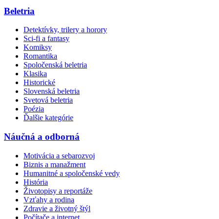
Beletria
Detektívky, trilery a horory
Sci-fi a fantasy
Komiksy
Romantika
Spoločenská beletria
Klasika
Historické
Slovenská beletria
Svetová beletria
Poézia
Ďalšie kategórie
Náučná a odborná
Motivácia a sebarozvoj
Biznis a manažment
Humanitné a spoločenské vedy
História
Životopisy a reportáže
Vzťahy a rodina
Zdravie a životný štýl
Počítače a internet