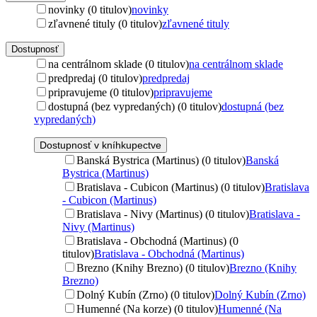
novinky (0 titulov)
novinky
zľavnené tituly (0 titulov)
zľavnené tituly
Dostupnosť
na centrálnom sklade (0 titulov)
na centrálnom sklade
predpredaj (0 titulov)
predpredaj
pripravujeme (0 titulov)
pripravujeme
dostupná (bez vypredaných) (0 titulov)
dostupná (bez
vypredaných)
Dostupnosť v kníhkupectve
Banská Bystrica (Martinus) (0 titulov)
Banská
Bystrica (Martinus)
Bratislava - Cubicon (Martinus) (0 titulov)
Bratislava
- Cubicon (Martinus)
Bratislava - Nivy (Martinus) (0 titulov)
Bratislava -
Nivy (Martinus)
Bratislava - Obchodná (Martinus) (0
titulov)
Bratislava - Obchodná (Martinus)
Brezno (Knihy Brezno) (0 titulov)
Brezno (Knihy
Brezno)
Dolný Kubín (Zrno) (0 titulov)
Dolný Kubín (Zrno)
Humenné (Na korze) (0 titulov)
Humenné (Na