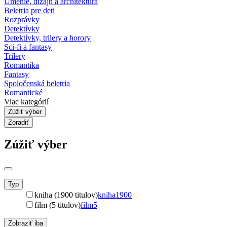
Umenie, dizajn a architektúra
Beletria pre deti
Rozprávky
Detektívky
Detektívky, trilery a horory
Sci-fi a fantasy
Trilery
Romantika
Fantasy
Spoločenská beletria
Romantické
Viac kategórií
Zúžiť výber
Zoradiť
Zúžiť výber
Typ
kniha (1900 titulov)
kniha
1900
film (5 titulov)
film
5
Zobraziť iba