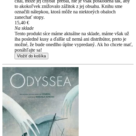
čítal, môže jej chýbať prebal, nie je však poškodená tak, aby
to akokoľvek znižovalo zážitok z jej obsahu. Knihu sme
označili nálepkou, ktorá môže na niektorých obaloch
zanechať stopy.
15,40 €
Na sklade
Tento produkt síce máme aktuálne na sklade, máme však už
iba posledné kusy a ďalšie už nemá ani distribútor, preto je
možné, že bude onedlho úplne vypredaný. Ak ho chcete mať,
ponáhľajte sa!
Vložiť do košíka