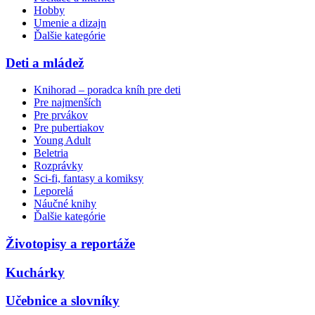
Hobby
Umenie a dizajn
Ďalšie kategórie
Deti a mládež
Knihorad – poradca kníh pre deti
Pre najmenších
Pre prvákov
Pre pubertiakov
Young Adult
Beletria
Rozprávky
Sci-fi, fantasy a komiksy
Leporelá
Náučné knihy
Ďalšie kategórie
Životopisy a reportáže
Kuchárky
Učebnice a slovníky