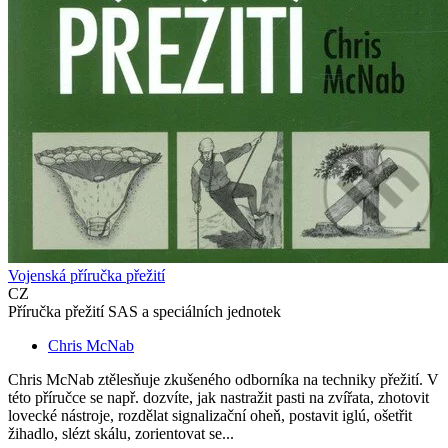
Vojenská příručka přežití
CZ
Příručka přežití SAS a speciálních jednotek
Chris McNab
Chris McNab ztělesňuje zkušeného odborníka na techniky přežití. V
této příručce se např. dozvíte, jak nastražit pasti na zvířata, zhotovit
lovecké nástroje, rozdělat signalizační oheň, postavit iglú, ošetřit
žihadlo, slézt skálu, zorientovat se...