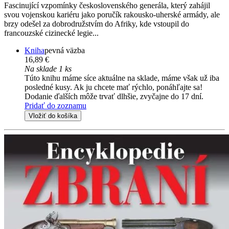
Fascinující vzpomínky československého generála, který zahájil
svou vojenskou kariéru jako poručík rakousko-uherské armády, ale
brzy odešel za dobrodružstvím do Afriky, kde vstoupil do
francouzské cizinecké legie...
Kniha
pevná väzba
16,89 €
Na sklade 1 ks
Túto knihu máme síce aktuálne na sklade, máme však už iba
posledné kusy. Ak ju chcete mať rýchlo, ponáhľajte sa!
Dodanie ďalších môže trvať dlhšie, zvyčajne do 17 dní.
Pridať do zoznamu
Vložiť do košíka