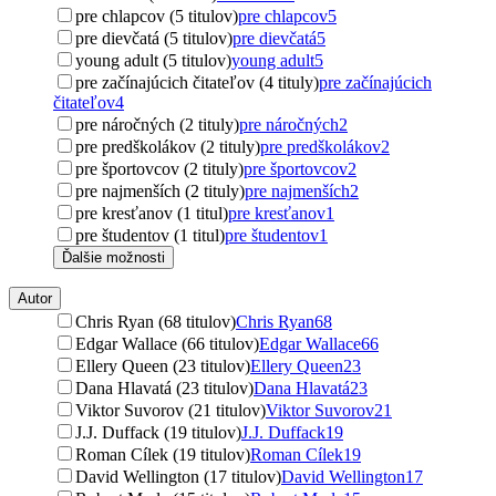
pre chlapcov (5 titulov)
pre chlapcov
5
pre dievčatá (5 titulov)
pre dievčatá
5
young adult (5 titulov)
young adult
5
pre začínajúcich čitateľov (4 tituly)
pre začínajúcich
čitateľov
4
pre náročných (2 tituly)
pre náročných
2
pre predškolákov (2 tituly)
pre predškolákov
2
pre športovcov (2 tituly)
pre športovcov
2
pre najmenších (2 tituly)
pre najmenších
2
pre kresťanov (1 titul)
pre kresťanov
1
pre študentov (1 titul)
pre študentov
1
Ďalšie možnosti
Autor
Chris Ryan (68 titulov)
Chris Ryan
68
Edgar Wallace (66 titulov)
Edgar Wallace
66
Ellery Queen (23 titulov)
Ellery Queen
23
Dana Hlavatá (23 titulov)
Dana Hlavatá
23
Viktor Suvorov (21 titulov)
Viktor Suvorov
21
J.J. Duffack (19 titulov)
J.J. Duffack
19
Roman Cílek (19 titulov)
Roman Cílek
19
David Wellington (17 titulov)
David Wellington
17