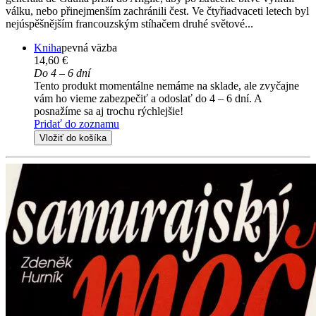
válku, nebo přinejmenším zachránili čest. Ve čtyřiadvaceti letech byl
nejúspěšnějším francouzským stíhačem druhé světové...
Kniha
pevná väzba
14,60 €
Do 4 – 6 dní
Tento produkt momentálne nemáme na sklade, ale zvyčajne
vám ho vieme zabezpečiť a odoslať do 4 – 6 dní. A
posnažíme sa aj trochu rýchlejšie!
Pridať do zoznamu
Vložiť do košíka