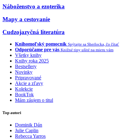
Náboženstvo a ezoterika
Mapy a cestovanie
Cudzojazyčná literatúra
Knihomoľský pomocník
Spýtajte sa Sherlocka, čo čítať
Odporúčame pre vás
Knižné tipy ušité na mieru vám
Všetky knihy
Knihy roka 2025
Bestsellery
Novinky
Pripravované
Akcie a zľavy
Kolekcie
BookTok
Mám záujem o titul
Top autori
Dominik Dán
Julie Caplin
Rebecca Yarros