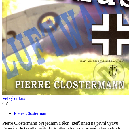
Velký cirkus
CZ
Pierre Clostermann
Pierre Clostermann byl jedním z těch, kteří hned na první výzvu
generála de Gaulla přišli do Anglie, aby po ztracené bitvě vyhráli