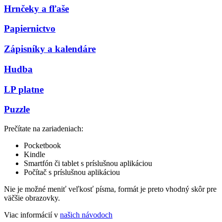
Hrnčeky a fľaše
Papiernictvo
Zápisníky a kalendáre
Hudba
LP platne
Puzzle
Prečítate na zariadeniach:
Pocketbook
Kindle
Smartfón či tablet s príslušnou aplikáciou
Počítač s príslušnou aplikáciou
Nie je možné meniť veľkosť písma, formát je preto vhodný skôr pre
väčšie obrazovky.
Viac informácií v
našich návodoch