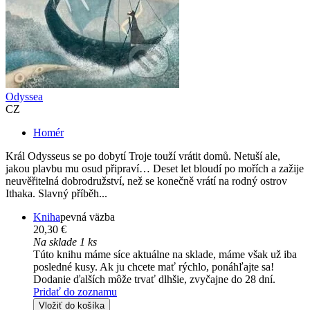
Odyssea
CZ
Homér
Král Odysseus se po dobytí Troje touží vrátit domů. Netuší ale,
jakou plavbu mu osud připraví… Deset let bloudí po mořích a zažije
neuvěřitelná dobrodružství, než se konečně vrátí na rodný ostrov
Ithaka. Slavný příběh...
Kniha
pevná väzba
20,30 €
Na sklade 1 ks
Túto knihu máme síce aktuálne na sklade, máme však už iba
posledné kusy. Ak ju chcete mať rýchlo, ponáhľajte sa!
Dodanie ďalších môže trvať dlhšie, zvyčajne do 28 dní.
Pridať do zoznamu
Vložiť do košíka