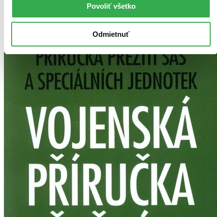
Najlacnejšie
Povoliť všetko
Najvyššia zľava
Odmietnuť