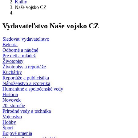
Knihy
Naše vojsko CZ
Vydavateľstvo Naše vojsko CZ
Sledovať vydavateľstvo
Beletria
Odborné a náučné
Pre deti a mládež
Životopisy
Životopisy a reportáže
Kuchárky
Reportáže a publicistika
Náboženstvo a ezoterika
Humanitné a spoločenské vedy
História
Novovek
20. storočie
Prírodné vedy a technika
Vojenstvo
Hobby
Šport
Bojové umenia