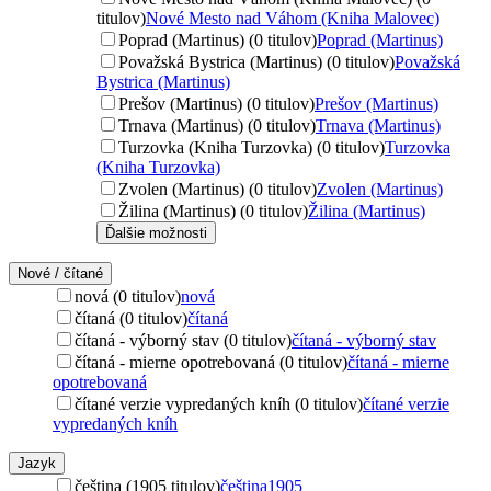
titulov)
Nové Mesto nad Váhom (Kniha Malovec)
Poprad (Martinus) (0 titulov)
Poprad (Martinus)
Považská Bystrica (Martinus) (0 titulov)
Považská
Bystrica (Martinus)
Prešov (Martinus) (0 titulov)
Prešov (Martinus)
Trnava (Martinus) (0 titulov)
Trnava (Martinus)
Turzovka (Kniha Turzovka) (0 titulov)
Turzovka
(Kniha Turzovka)
Zvolen (Martinus) (0 titulov)
Zvolen (Martinus)
Žilina (Martinus) (0 titulov)
Žilina (Martinus)
Ďalšie možnosti
Nové / čítané
nová (0 titulov)
nová
čítaná (0 titulov)
čítaná
čítaná - výborný stav (0 titulov)
čítaná - výborný stav
čítaná - mierne opotrebovaná (0 titulov)
čítaná - mierne
opotrebovaná
čítané verzie vypredaných kníh (0 titulov)
čítané verzie
vypredaných kníh
Jazyk
čeština (1905 titulov)
čeština
1905