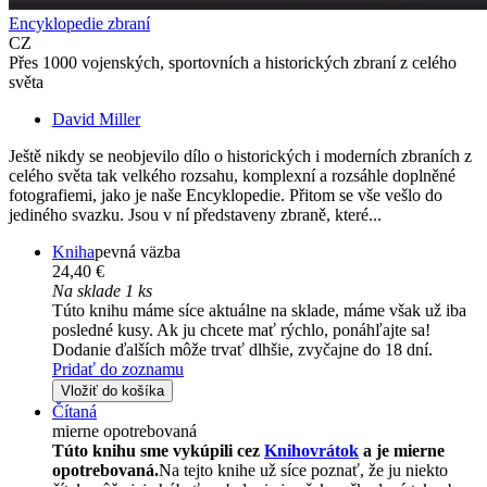
Encyklopedie zbraní
CZ
Přes 1000 vojenských, sportovních a historických zbraní z celého
světa
David Miller
Ještě nikdy se neobjevilo dílo o historických i moderních zbraních z
celého světa tak velkého rozsahu, komplexní a rozsáhle doplněné
fotografiemi, jako je naše Encyklopedie. Přitom se vše vešlo do
jediného svazku. Jsou v ní představeny zbraně, které...
Kniha
pevná väzba
24,40 €
Na sklade 1 ks
Túto knihu máme síce aktuálne na sklade, máme však už iba
posledné kusy. Ak ju chcete mať rýchlo, ponáhľajte sa!
Dodanie ďalších môže trvať dlhšie, zvyčajne do 18 dní.
Pridať do zoznamu
Vložiť do košíka
Čítaná
mierne opotrebovaná
Túto knihu sme vykúpili cez
Knihovrátok
a je mierne
opotrebovaná.
Na tejto knihe už síce poznať, že ju niekto