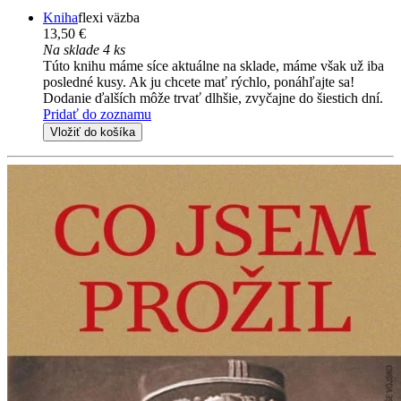
Kniha
flexi väzba
13,50 €
Na sklade 4 ks
Túto knihu máme síce aktuálne na sklade, máme však už iba
posledné kusy. Ak ju chcete mať rýchlo, ponáhľajte sa!
Dodanie ďalších môže trvať dlhšie, zvyčajne do šiestich dní.
Pridať do zoznamu
Vložiť do košíka