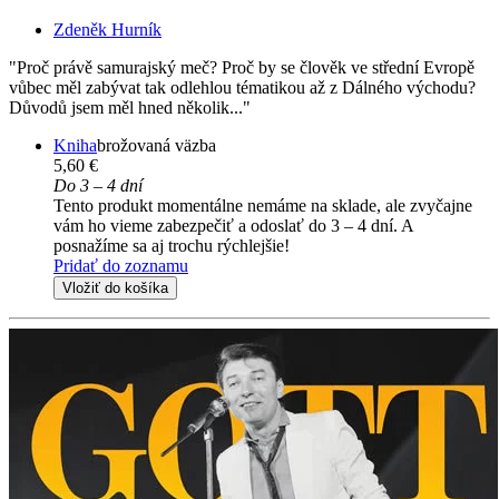
Zdeněk Hurník
"Proč právě samurajský meč? Proč by se člověk ve střední Evropě
vůbec měl zabývat tak odlehlou tématikou až z Dálného východu?
Důvodů jsem měl hned několik..."
Kniha
brožovaná väzba
5,60 €
Do 3 – 4 dní
Tento produkt momentálne nemáme na sklade, ale zvyčajne
vám ho vieme zabezpečiť a odoslať do 3 – 4 dní. A
posnažíme sa aj trochu rýchlejšie!
Pridať do zoznamu
Vložiť do košíka