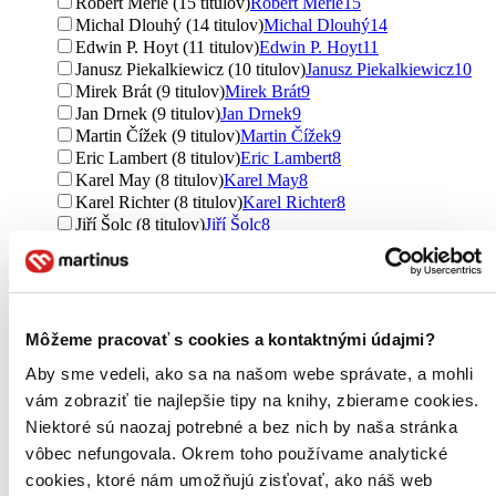
Robert Merle (15 titulov)
Robert Merle
15
Michal Dlouhý (14 titulov)
Michal Dlouhý
14
Edwin P. Hoyt (11 titulov)
Edwin P. Hoyt
11
Janusz Piekalkiewicz (10 titulov)
Janusz Piekalkiewicz
10
Mirek Brát (9 titulov)
Mirek Brát
9
Jan Drnek (9 titulov)
Jan Drnek
9
Martin Čížek (9 titulov)
Martin Čížek
9
Eric Lambert (8 titulov)
Eric Lambert
8
Karel May (8 titulov)
Karel May
8
Karel Richter (8 titulov)
Karel Richter
8
Jiří Šolc (8 titulov)
Jiří Šolc
8
Ladislav Kudrna (8 titulov)
Ladislav Kudrna
8
Karel Patočka (8 titulov)
Karel Patočka
8
Martin Nekola (7 titulov)
Martin Nekola
7
Eva Hrašková (7 titulov)
Eva Hrašková
7
Mária Blšáková (7 titulov)
Mária Blšáková
7
Môžeme pracovať s cookies a kontaktnými údajmi?
Milan Hodík (6 titulov)
Milan Hodík
6
Aby sme vedeli, ako sa na našom webe správate, a mohli
Pavel Landa (6 titulov)
Pavel Landa
6
vám zobraziť tie najlepšie tipy na knihy, zbierame cookies.
Andrzej Perepeczko (6 titulov)
Andrzej Perepeczko
6
David Miller (6 titulov)
David Miller
6
Niektoré sú naozaj potrebné a bez nich by naša stránka
Jiří Brož (6 titulov)
Jiří Brož
6
vôbec nefungovala. Okrem toho používame analytické
Ďalšie možnosti
cookies, ktoré nám umožňujú zisťovať, ako náš web