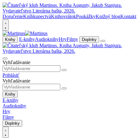
Doručenie
Kníhkupectvá
Knihovrátok
Poukážky
Knižný blog
Kontakt
E-knihy
Audioknihy
Hry
Filmy
Knihy
Doplnky
Vyhľadávanie
Prihlásiť
Vyhľadávanie
Knihy
E-knihy
Audioknihy
Hry
Filmy
Doplnky