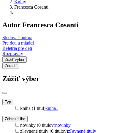
Knihy
Francesca Cosanti
Autor Francesca Cosanti
Sledovať autora
Pre deti a mládež
Beletria pre deti
Rozprávky
Zúžiť výber
Zoradiť
Zúžiť výber
Typ
kniha (1 titul)
kniha
1
Zobraziť iba
novinky (0 titulov)
novinky
zľavnené tituly (0 titulov)
zľavnené tituly