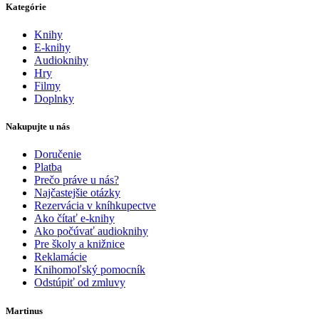
Kategórie
Knihy
E-knihy
Audioknihy
Hry
Filmy
Doplnky
Nakupujte u nás
Doručenie
Platba
Prečo práve u nás?
Najčastejšie otázky
Rezervácia v kníhkupectve
Ako čítať e-knihy
Ako počúvať audioknihy
Pre školy a knižnice
Reklamácie
Knihomoľský pomocník
Odstúpiť od zmluvy
Martinus