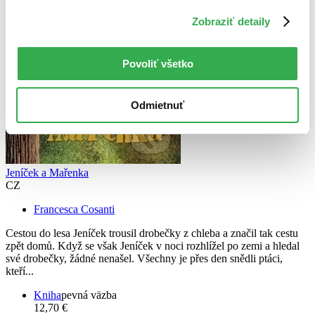
Zobraziť detaily
Povoliť všetko
Odmietnuť
Jeníček a Mařenka
CZ
Francesca Cosanti
Cestou do lesa Jeníček trousil drobečky z chleba a značil tak cestu
zpět domů. Když se však Jeníček v noci rozhlížel po zemi a hledal
své drobečky, žádné nenašel. Všechny je přes den snědli ptáci,
kteří...
Kniha
pevná väzba
12,70 €