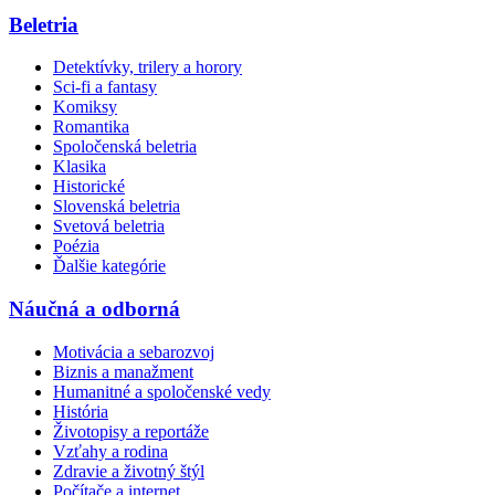
Beletria
Detektívky, trilery a horory
Sci-fi a fantasy
Komiksy
Romantika
Spoločenská beletria
Klasika
Historické
Slovenská beletria
Svetová beletria
Poézia
Ďalšie kategórie
Náučná a odborná
Motivácia a sebarozvoj
Biznis a manažment
Humanitné a spoločenské vedy
História
Životopisy a reportáže
Vzťahy a rodina
Zdravie a životný štýl
Počítače a internet