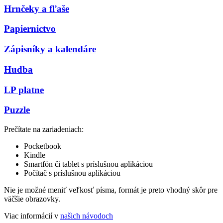
Hrnčeky a fľaše
Papiernictvo
Zápisníky a kalendáre
Hudba
LP platne
Puzzle
Prečítate na zariadeniach:
Pocketbook
Kindle
Smartfón či tablet s príslušnou aplikáciou
Počítač s príslušnou aplikáciou
Nie je možné meniť veľkosť písma, formát je preto vhodný skôr pre
väčšie obrazovky.
Viac informácií v
našich návodoch