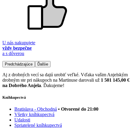
U nás nakupujete
vždy bezpečne
a s dôverou
Predchádzajúce
Ďalšie
Aj z drobných vecí sa dajú urobiť veľké. Vďaka vašim Anjelským
drobným ste pri nákupoch na Martinuse darovali už
1 501 145,00 €
na Dobrého Anjela
. Ďakujeme!
Kníhkupectvá
Bratislava - Obchodná
• Otvorené do 21:00
Všetky kníhkupectvá
Udalosti
Spriatelené kníhkupectvá