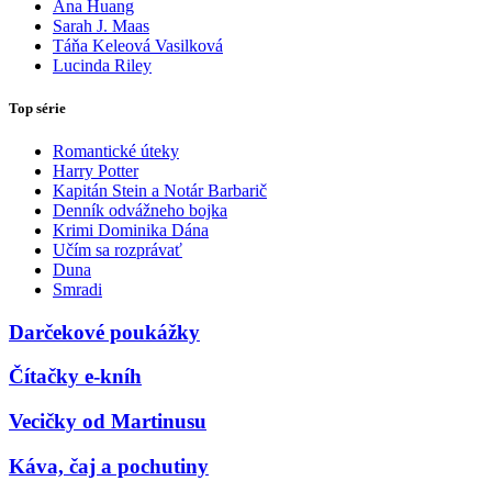
Ana Huang
Sarah J. Maas
Táňa Keleová Vasilková
Lucinda Riley
Top série
Romantické úteky
Harry Potter
Kapitán Stein a Notár Barbarič
Denník odvážneho bojka
Krimi Dominika Dána
Učím sa rozprávať
Duna
Smradi
Darčekové poukážky
Čítačky e-kníh
Vecičky od Martinusu
Káva, čaj a pochutiny