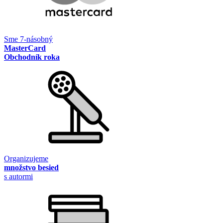
Sme 7-násobný
MasterCard
Obchodník roka
Organizujeme
množstvo besied
s autormi