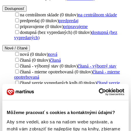
Dostupnosť
na centrálnom sklade (0 titulov)
na centrálnom sklade
predpredaj (0 titulov)
predpredaj
pripravujeme (0 titulov)
pripravujeme
dostupná (bez vypredaných) (0 titulov)
dostupná (bez
vypredaných)
Nové / čítané
nová (0 titulov)
nová
čítaná (0 titulov)
čítaná
čítaná - výborný stav (0 titulov)
čítaná - výborný stav
čítaná - mierne opotrebovaná (0 titulov)
čítaná - mierne
opotrebovaná
čítané verzie vypredaných kníh (0 titulov)
čítané verzie
vypredaných kníh
Jazyk
čeština (1 titul)
čeština
1
Môžeme pracovať s cookies a kontaktnými údajmi?
Vydavateľstvo
Naše vojsko CZ (1 titul)
Naše vojsko CZ
1
Aby sme vedeli, ako sa na našom webe správate, a
mohli vám zobraziť tie najlepšie tipy na knihy, zbierame