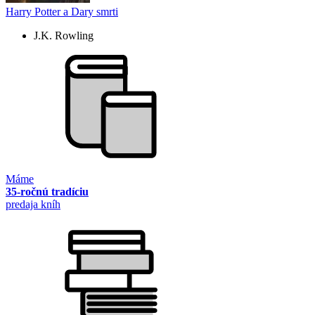
Harry Potter a Dary smrti
J.K. Rowling
Máme
35-ročnú tradíciu
predaja kníh