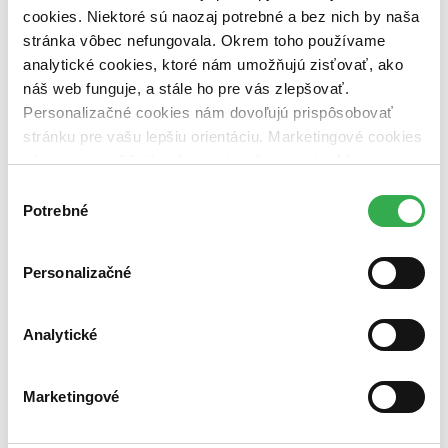
Väzba
cookies. Niektoré sú naozaj potrebné a bez nich by naša
pevná väzba (1 titul)
pevná väzba
1
stránka vôbec nefungovala. Okrem toho používame
Zúžiť výber
analytické cookies, ktoré nám umožňujú zisťovať, ako
náš web funguje, a stále ho pre vás zlepšovať.
Zoradiť
Personalizačné cookies nám dovoľujú prispôsobovať
stránku pre vašu lepšiu orientáciu. Marketingové cookies
nám zas umožňujú zobrazenie relevantnej reklamy.
Niektoré údaje zdieľame aj s tretími stranami. Veľmi by
Výber
Bestsellery
nám pomohlo, keby sme mohli používať všetky tieto
Potrebné
súhlasu
Top hodnotené
cookies. Ďakujeme!
Novinky
Najdrahšie
Najlacnejšie
Personalizačné
Najvyššia zľava
Analytické
Marketingové