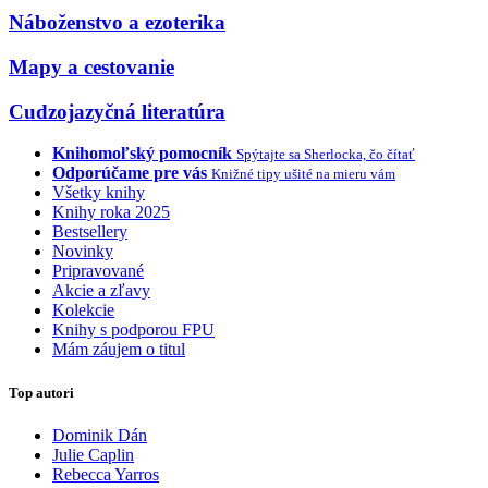
Náboženstvo a ezoterika
Mapy a cestovanie
Cudzojazyčná literatúra
Knihomoľský pomocník
Spýtajte sa Sherlocka, čo čítať
Odporúčame pre vás
Knižné tipy ušité na mieru vám
Všetky knihy
Knihy roka 2025
Bestsellery
Novinky
Pripravované
Akcie a zľavy
Kolekcie
Knihy s podporou FPU
Mám záujem o titul
Top autori
Dominik Dán
Julie Caplin
Rebecca Yarros