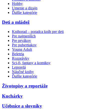
Hobby
Umenie a dizajn
Ďalšie kategórie
Deti a mládež
Knihorad – poradca kníh pre deti
Pre najmenších
Pre prvákov
Pre pubertiakov
Young Adult
Beletria
Rozprávky
Sci-fi, fantasy a komiksy
Leporelá
Náučné knihy
Ďalšie kategórie
Životopisy a reportáže
Kuchárky
Učebnice a slovníky