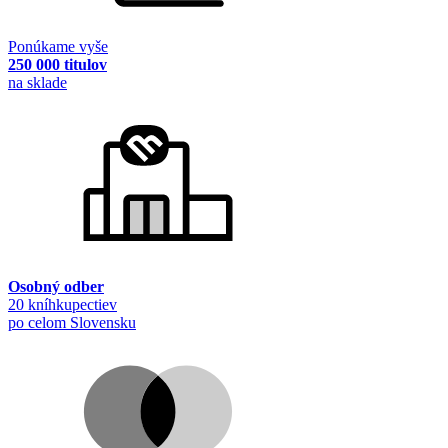
Ponúkame vyše
250 000 titulov
na sklade
Osobný odber
20 kníhkupectiev
po celom Slovensku