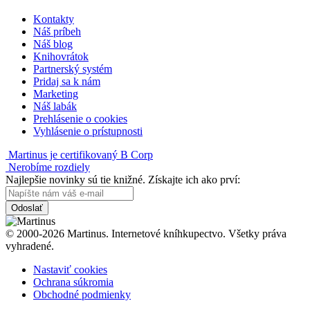
Kontakty
Náš príbeh
Náš blog
Knihovrátok
Partnerský systém
Pridaj sa k nám
Marketing
Náš labák
Prehlásenie o cookies
Vyhlásenie o prístupnosti
Martinus je certifikovaný B Corp
Nerobíme rozdiely
Najlepšie novinky sú tie knižné. Získajte ich ako prví:
Odoslať
© 2000-2026 Martinus. Internetové kníhkupectvo. Všetky práva
vyhradené.
Nastaviť cookies
Ochrana súkromia
Obchodné podmienky