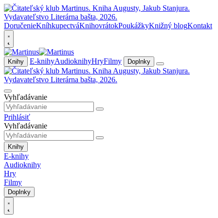
Doručenie
Kníhkupectvá
Knihovrátok
Poukážky
Knižný blog
Kontakt
E-knihy
Audioknihy
Hry
Filmy
Knihy
Doplnky
Vyhľadávanie
Prihlásiť
Vyhľadávanie
Knihy
E-knihy
Audioknihy
Hry
Filmy
Doplnky