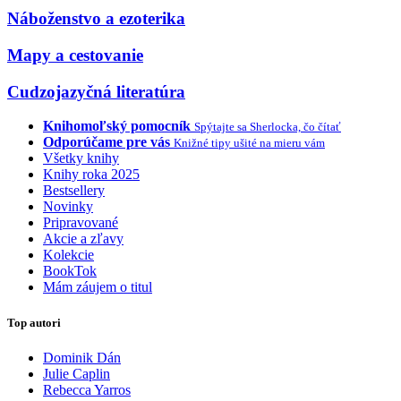
Náboženstvo a ezoterika
Mapy a cestovanie
Cudzojazyčná literatúra
Knihomoľský pomocník
Spýtajte sa Sherlocka, čo čítať
Odporúčame pre vás
Knižné tipy ušité na mieru vám
Všetky knihy
Knihy roka 2025
Bestsellery
Novinky
Pripravované
Akcie a zľavy
Kolekcie
BookTok
Mám záujem o titul
Top autori
Dominik Dán
Julie Caplin
Rebecca Yarros