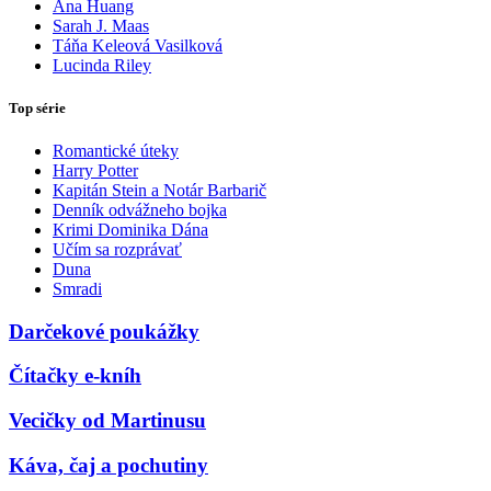
Ana Huang
Sarah J. Maas
Táňa Keleová Vasilková
Lucinda Riley
Top série
Romantické úteky
Harry Potter
Kapitán Stein a Notár Barbarič
Denník odvážneho bojka
Krimi Dominika Dána
Učím sa rozprávať
Duna
Smradi
Darčekové poukážky
Čítačky e-kníh
Vecičky od Martinusu
Káva, čaj a pochutiny