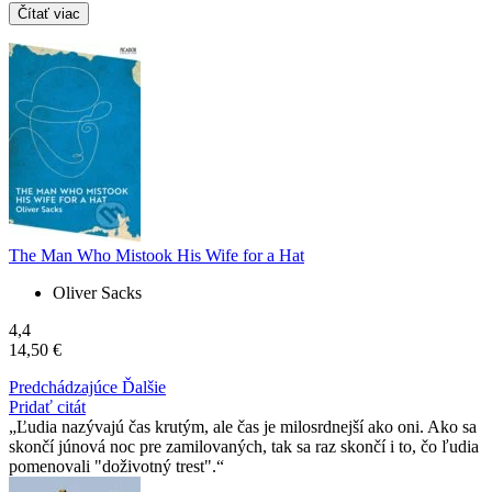
Čítať viac
The Man Who Mistook His Wife for a Hat
Oliver Sacks
4,4
14,50 €
Predchádzajúce
Ďalšie
Pridať citát
Ľudia nazývajú čas krutým, ale čas je milosrdnejší ako oni. Ako sa
skončí júnová noc pre zamilovaných, tak sa raz skončí i to, čo ľudia
pomenovali "doživotný trest".