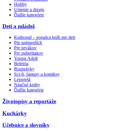
Hobby
Umenie a dizajn
Ďalšie kategórie
Deti a mládež
Knihorad – poradca kníh pre deti
Pre najmenších
Pre prvákov
Pre pubertiakov
Young Adult
Beletria
Rozprávky
Sci-fi, fantasy a komiksy
Leporelá
Náučné knihy
Ďalšie kategórie
Životopisy a reportáže
Kuchárky
Učebnice a slovníky