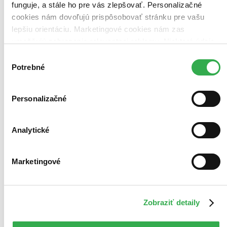
funguje, a stále ho pre vás zlepšovať. Personalizačné
cookies nám dovoľujú prispôsobovať stránku pre vašu
lepšiu orientáciu. Marketingové cookies nám zas
umožňujú zobrazenie relevantnej reklamy. Niektoré údaje
zdieľame aj s tretími stranami. Veľmi by nám pomohlo,
Výber
keby sme mohli používať všetky tieto cookies. Ďakujeme!
Potrebné
súhlasu
Personalizačné
Analytické
Marketingové
Zobraziť detaily