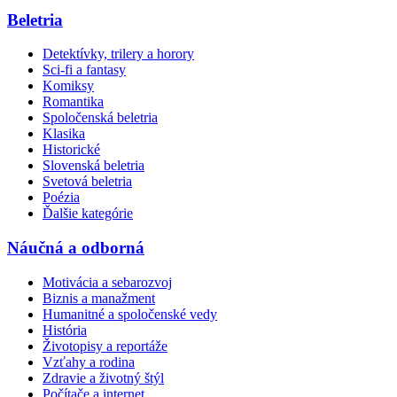
Beletria
Detektívky, trilery a horory
Sci-fi a fantasy
Komiksy
Romantika
Spoločenská beletria
Klasika
Historické
Slovenská beletria
Svetová beletria
Poézia
Ďalšie kategórie
Náučná a odborná
Motivácia a sebarozvoj
Biznis a manažment
Humanitné a spoločenské vedy
História
Životopisy a reportáže
Vzťahy a rodina
Zdravie a životný štýl
Počítače a internet