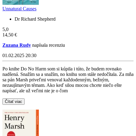
Unnatural Causes
Dr Richard Shepherd
5,0
14,50 €
Zuzana Rudy
napísala recenziu
01.02.2025 20:30
Po knihe Do No Harm som si kúpila i túto, že budem rovnako
nadšená. Snažím sa a snažím, no knihu som stále nedočítala. Za mňa
sa pán Marsh priveľmi venoval každodenným, bežným,
nezaujímavým témam. Ako keď silou mocou chcete niečo ešte
napísať, ale už veľmi nie je o čom
Čítať viac