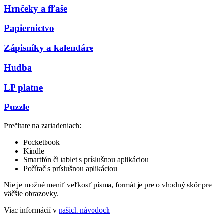
Hrnčeky a fľaše
Papiernictvo
Zápisníky a kalendáre
Hudba
LP platne
Puzzle
Prečítate na zariadeniach:
Pocketbook
Kindle
Smartfón či tablet s príslušnou aplikáciou
Počítač s príslušnou aplikáciou
Nie je možné meniť veľkosť písma, formát je preto vhodný skôr pre
väčšie obrazovky.
Viac informácií v
našich návodoch