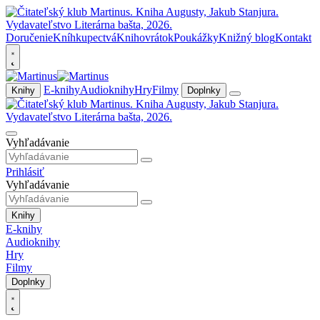
Doručenie
Kníhkupectvá
Knihovrátok
Poukážky
Knižný blog
Kontakt
E-knihy
Audioknihy
Hry
Filmy
Knihy
Doplnky
Vyhľadávanie
Prihlásiť
Vyhľadávanie
Knihy
E-knihy
Audioknihy
Hry
Filmy
Doplnky