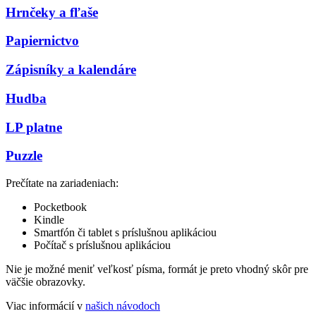
Hrnčeky a fľaše
Papiernictvo
Zápisníky a kalendáre
Hudba
LP platne
Puzzle
Prečítate na zariadeniach:
Pocketbook
Kindle
Smartfón či tablet s príslušnou aplikáciou
Počítač s príslušnou aplikáciou
Nie je možné meniť veľkosť písma, formát je preto vhodný skôr pre
väčšie obrazovky.
Viac informácií v
našich návodoch