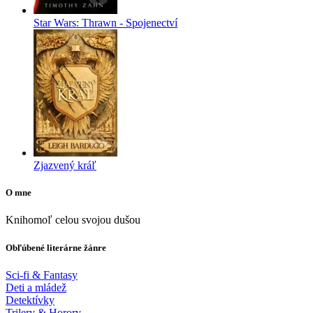
Star Wars: Thrawn - Spojenectví
Zjazvený kráľ
O mne
Knihomoľ celou svojou dušou
Obľúbené literárne žánre
Sci-fi & Fantasy
Deti a mládež
Detektívky
Trilery & Horory