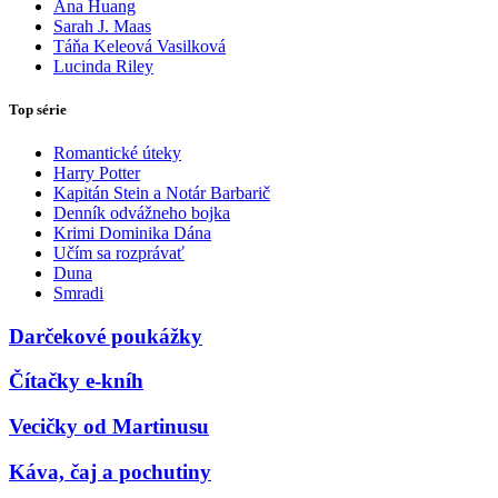
Ana Huang
Sarah J. Maas
Táňa Keleová Vasilková
Lucinda Riley
Top série
Romantické úteky
Harry Potter
Kapitán Stein a Notár Barbarič
Denník odvážneho bojka
Krimi Dominika Dána
Učím sa rozprávať
Duna
Smradi
Darčekové poukážky
Čítačky e-kníh
Vecičky od Martinusu
Káva, čaj a pochutiny