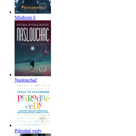
Mistborn 6
Naslouchač
Prírodné vedy