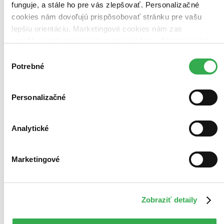
funguje, a stále ho pre vás zlepšovať. Personalizačné
cookies nám dovoľujú prispôsobovať stránku pre vašu
lepšiu orientáciu. Marketingové cookies nám zas
umožňujú zobrazenie relevantnej reklamy. Niektoré údaje
zdieľame aj s tretími stranami. Veľmi by nám pomohlo,
Výber
keby sme mohli používať všetky tieto cookies. Ďakujeme!
Potrebné
súhlasu
Personalizačné
Analytické
Marketingové
Zobraziť detaily