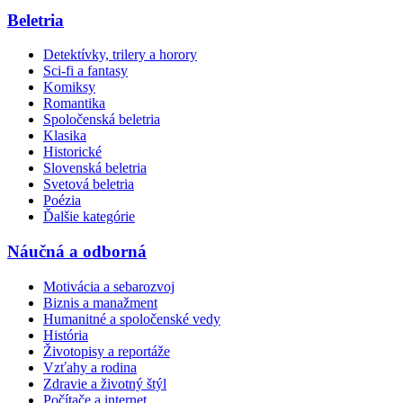
Beletria
Detektívky, trilery a horory
Sci-fi a fantasy
Komiksy
Romantika
Spoločenská beletria
Klasika
Historické
Slovenská beletria
Svetová beletria
Poézia
Ďalšie kategórie
Náučná a odborná
Motivácia a sebarozvoj
Biznis a manažment
Humanitné a spoločenské vedy
História
Životopisy a reportáže
Vzťahy a rodina
Zdravie a životný štýl
Počítače a internet