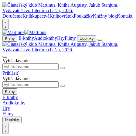
Doručenie
Kníhkupectvá
Knihovrátok
Poukážky
Knižný blog
Kontakt
E-knihy
Audioknihy
Hry
Filmy
Knihy
Doplnky
Vyhľadávanie
Prihlásiť
Vyhľadávanie
Knihy
E-knihy
Audioknihy
Hry
Filmy
Doplnky