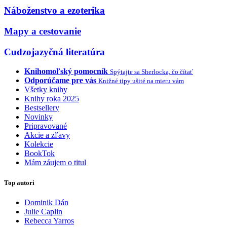
Náboženstvo a ezoterika
Mapy a cestovanie
Cudzojazyčná literatúra
Knihomoľský pomocník
Spýtajte sa Sherlocka, čo čítať
Odporúčame pre vás
Knižné tipy ušité na mieru vám
Všetky knihy
Knihy roka 2025
Bestsellery
Novinky
Pripravované
Akcie a zľavy
Kolekcie
BookTok
Mám záujem o titul
Top autori
Dominik Dán
Julie Caplin
Rebecca Yarros