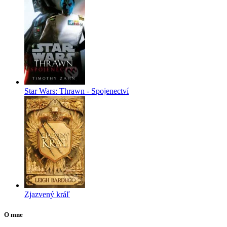
Star Wars: Thrawn - Spojenectví
Zjazvený kráľ
O mne