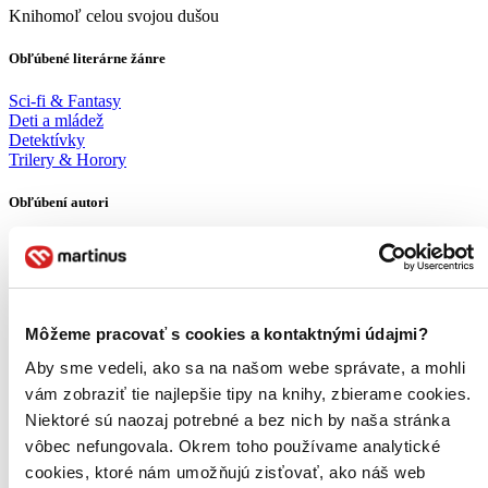
Knihomoľ celou svojou dušou
Obľúbené literárne žánre
Sci-fi & Fantasy
Deti a mládež
Detektívky
Trilery & Horory
Obľúbení autori
Roger Zelazny
Karen Traviss
Brandon Sanderson
Richelle Mead
Brandon Mull
Môžeme pracovať s cookies a kontaktnými údajmi?
Kevin Hearne
Sarah J. Maas
Aby sme vedeli, ako sa na našom webe správate, a mohli
Zobraziť viac
vám zobraziť tie najlepšie tipy na knihy, zbierame cookies.
Niektoré sú naozaj potrebné a bez nich by naša stránka
Moje srdcovky
vôbec nefungovala. Okrem toho používame analytické
cookies, ktoré nám umožňujú zisťovať, ako náš web