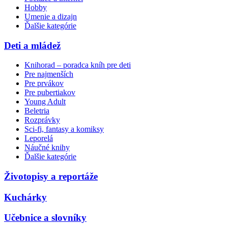
Hobby
Umenie a dizajn
Ďalšie kategórie
Deti a mládež
Knihorad – poradca kníh pre deti
Pre najmenších
Pre prvákov
Pre pubertiakov
Young Adult
Beletria
Rozprávky
Sci-fi, fantasy a komiksy
Leporelá
Náučné knihy
Ďalšie kategórie
Životopisy a reportáže
Kuchárky
Učebnice a slovníky