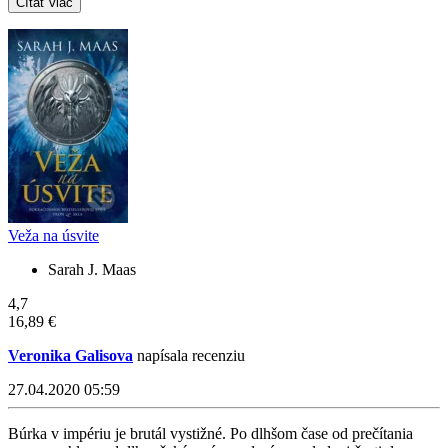
Čítať viac
Veža na úsvite
Sarah J. Maas
4,7
16,89 €
Veronika Galisova
napísala recenziu
27.04.2020 05:59
Búrka v impériu je brutál vystižné. Po dlhšom čase od prečítania