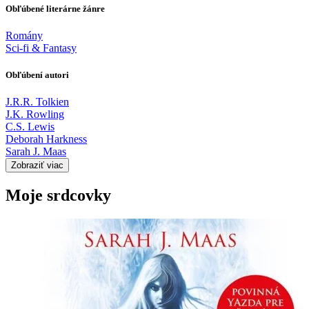
Obľúbené literárne žánre
Romány
Sci-fi & Fantasy
Obľúbení autori
J.R.R. Tolkien
J.K. Rowling
C.S. Lewis
Deborah Harkness
Sarah J. Maas
Zobraziť viac
Moje srdcovky