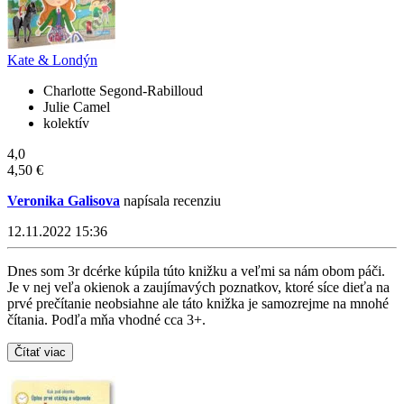
Kate & Londýn
Charlotte Segond-Rabilloud
Julie Camel
kolektív
4,0
4,50 €
Veronika Galisova
napísala recenziu
12.11.2022 15:36
Dnes som 3r dcérke kúpila túto knižku a veľmi sa nám obom páči.
Je v nej veľa okienok a zaujímavých poznatkov, ktoré síce dieťa na
prvé prečítanie neobsiahne ale táto knižka je samozrejme na mnohé
čítania. Podľa mňa vhodné cca 3+.
Čítať viac