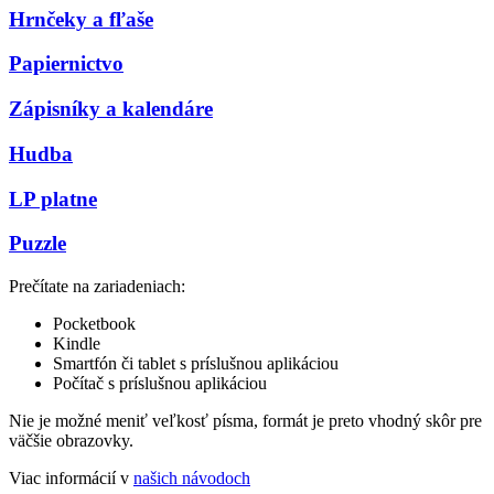
Hrnčeky a fľaše
Papiernictvo
Zápisníky a kalendáre
Hudba
LP platne
Puzzle
Prečítate na zariadeniach:
Pocketbook
Kindle
Smartfón či tablet s príslušnou aplikáciou
Počítač s príslušnou aplikáciou
Nie je možné meniť veľkosť písma, formát je preto vhodný skôr pre
väčšie obrazovky.
Viac informácií v
našich návodoch