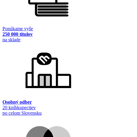
Ponúkame vyše
250 000 titulov
na sklade
Osobný odber
20 kníhkupectiev
po celom Slovensku