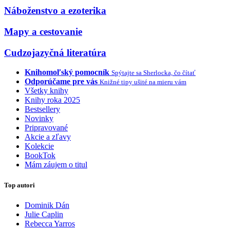
Náboženstvo a ezoterika
Mapy a cestovanie
Cudzojazyčná literatúra
Knihomoľský pomocník
Spýtajte sa Sherlocka, čo čítať
Odporúčame pre vás
Knižné tipy ušité na mieru vám
Všetky knihy
Knihy roka 2025
Bestsellery
Novinky
Pripravované
Akcie a zľavy
Kolekcie
BookTok
Mám záujem o titul
Top autori
Dominik Dán
Julie Caplin
Rebecca Yarros