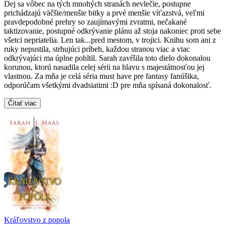
Dej sa vôbec na tých mnohých stranách nevlečie, postupne
prichádzajú väčšie/menšie bitky a prvé menšie víťazstvá, veľmi
pravdepodobné prehry so zaujímavými zvratmi, nečakané
taktizovanie, postupné odkrývanie plánu až stoja nakoniec proti sebe
všetci nepriatelia. Len tak...pred mestom, v trojici. Knihu som ani z
ruky nepustila, strhujúci príbeh, každou stranou viac a viac
odkrývajúci ma úplne pohltil. Sarah zavŕšila toto dielo dokonalou
korunou, ktorú nasadila celej sérii na hlavu s majestátnosťou jej
vlastnou. Za mňa je celá séria must have pre fantasy fanúšika,
odporúčam všetkými dvadsiatimi :D pre mňa spísaná dokonalosť.
Čítať viac
Kráľovstvo z popola