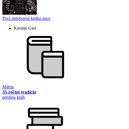
Prvá strieborná kniha snov
Kerstin Gier
Máme
35-ročnú tradíciu
predaja kníh