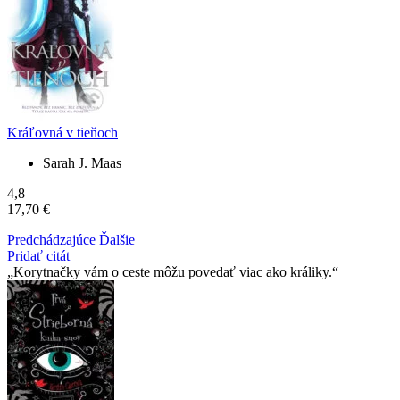
Kráľovná v tieňoch
Sarah J. Maas
4,8
17,70 €
Predchádzajúce
Ďalšie
Pridať citát
Korytnačky vám o ceste môžu povedať viac ako králiky.