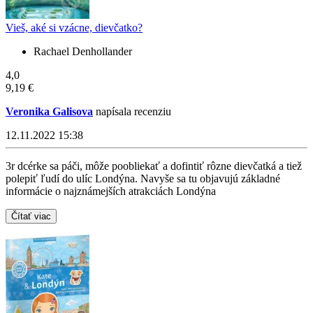
Vieš, aké si vzácne, dievčatko?
Rachael Denhollander
4,0
9,19 €
Veronika Galisova
napísala recenziu
12.11.2022 15:38
3r dcérke sa páči, môže poobliekať a dofintiť rôzne dievčatká a tiež
polepiť ľudí do ulíc Londýna. Navyše sa tu objavujú základné
informácie o najznámejších atrakciách Londýna
Čítať viac