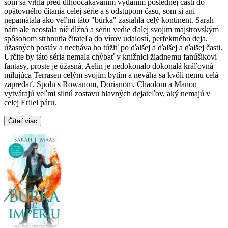
som sa vrhla pred dlhoočakávaním vydaním poslednej časti do
opätovného čítania celej série a s odstupom času, som si ani
nepamätala ako veľmi táto "búrka" zasiahla celý kontinent. Sarah
nám ale neostala nič dlžná a sériu vedie ďalej svojím majstrovským
spôsobom strhnutia čitateľa do vírov udalostí, perfektného deja,
úžasných postáv a necháva ho túžiť po ďalšej a ďalšej a ďalšej časti.
Určite by táto séria nemala chýbať v knižnici žiadnemu fanúšikovi
fantasy, proste je úžasná. Aelin je nedokonalo dokonalá kráľovná
milujúca Terrasen celým svojím bytím a neváha sa kvôli nemu celá
zapredať. Spolu s Rowanom, Dorianom, Chaolom a Manon
vytvárajú veľmi silnú zostavu hlavných dejateľov, aký nemajú v
celej Erilei páru.
Čítať viac