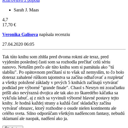
Kráľovstvo z popola
Sarah J. Maas
4,7
17,70 €
Veronika Galisova
napísala recenziu
27.04.2020 06:05
Tak túto knihu som zhltla pred dvoma rokmi ale teraz, pred
vyjdením poslednej časti som sa rozhodla prečítať celú sériu
nanovo. Netuším prečo ale túto knihu som si pamätala ako "tú
slabšiu". Po opätovnom prečítaní si to však už nemyslím, to čo bolo
doteraz zahalené rúškom tajomstva sa začína odhaľovať a rozpletať
a všetky položené základy v prvých 5 knihách začínajú vytvárať
podklad pre výborné "grande finale". Chaol s Nesryn mi zozačiatku
prišli ako nevýrazná dvojica ale tak ako zo škaredého káčatka sa
vykľula labuť, aj z nich sa vyvinuli výborné hlavné postavy tejto
knihy. Je hodná každej strany a každá časť skladačky začína
vytvárať obrazec, ktorý rozhodne o osude nielen kontinentu ale
celého sveta. Silno odporúčam všetkým nadšencom fantasy, nebudú
sklamaní ale naopak, nadšení ako ja.