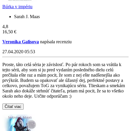
Búrka v impériu
Sarah J. Maas
4,8
16,50 €
Veronika Galisova
napísala recenziu
27.04.2020 05:53
Proste, táto celá séria je závislosť. Po pár rokoch som sa vrátila k
tejto sérii, aby som si ju pred vydaním posledného dielu celú
prečítala ešte raz a mám pocit, že som z nej ešte nadšenejšia ako
prvýkrát. Budem sa opakovať ale úžasný dej, perfektné postavy a
celkovo, považujem ToG za vynikajúcu sériu. Tlieskam a smekám
Sarah ako dokáže strhnúť čitateľa, priam má pocit, že sa to všetko
okolo neho deje. Určite odporúčam :)
Čítať viac