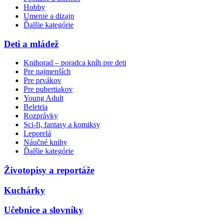
Hobby
Umenie a dizajn
Ďalšie kategórie
Deti a mládež
Knihorad – poradca kníh pre deti
Pre najmenších
Pre prvákov
Pre pubertiakov
Young Adult
Beletria
Rozprávky
Sci-fi, fantasy a komiksy
Leporelá
Náučné knihy
Ďalšie kategórie
Životopisy a reportáže
Kuchárky
Učebnice a slovníky