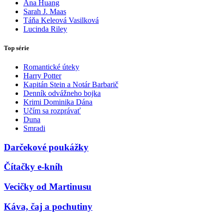
Ana Huang
Sarah J. Maas
Táňa Keleová Vasilková
Lucinda Riley
Top série
Romantické úteky
Harry Potter
Kapitán Stein a Notár Barbarič
Denník odvážneho bojka
Krimi Dominika Dána
Učím sa rozprávať
Duna
Smradi
Darčekové poukážky
Čítačky e-kníh
Vecičky od Martinusu
Káva, čaj a pochutiny