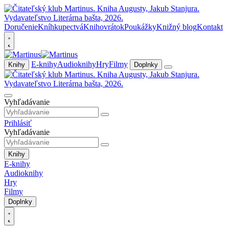
Doručenie
Kníhkupectvá
Knihovrátok
Poukážky
Knižný blog
Kontakt
E-knihy
Audioknihy
Hry
Filmy
Knihy
Doplnky
Vyhľadávanie
Prihlásiť
Vyhľadávanie
Knihy
E-knihy
Audioknihy
Hry
Filmy
Doplnky