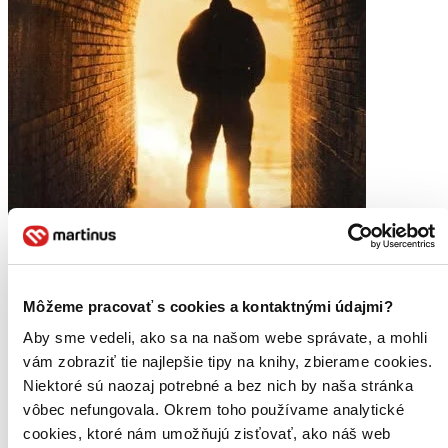
Môžeme pracovať s cookies a kontaktnými údajmi?
Moje aktivity
Aby sme vedeli, ako sa na našom webe správate, a mohli
vám zobraziť tie najlepšie tipy na knihy, zbierame cookies.
Veronika Galisova
napísala recenziu
Niektoré sú naozaj potrebné a bez nich by naša stránka
vôbec nefungovala. Okrem toho používame analytické
18.02.2023 09:59
cookies, ktoré nám umožňujú zisťovať, ako náš web