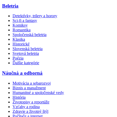
Beletria
Detektívky, trilery a horory
Sci-fi a fantasy
Komiksy
Romantika
Spoločenská beletria
Klasika
Historické
Slovenská beletria
Svetová beletria
Poézia
Ďalšie kategórie
Náučná a odborná
Motivácia a sebarozvoj
Biznis a manažment
Humanitné a spoločenské vedy
História
Životopisy a reportáže
Vzťahy a rodina
Zdravie a životný štýl
Počítače a internet