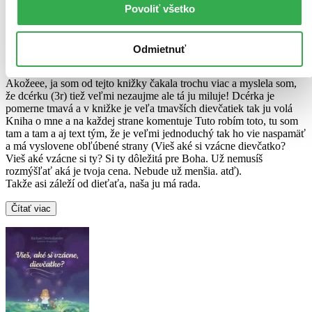
9,50 €
Povoliť všetko
Veronika Galisova
napísala recenziu
Odmietnuť
18.02.2023 09:53
Akožeee, ja som od tejto knižky čakala trochu viac a myslela som,
že dcérku (3r) tiež veľmi nezaujme ale tá ju miluje! Dcérka je
pomerne tmavá a v knižke je veľa tmavších dievčatiek tak ju volá
Kniha o mne a na každej strane komentuje Tuto robím toto, tu som
tam a tam a aj text tým, že je veľmi jednoduchý tak ho vie naspamäť
a má vyslovene obľúbené strany (Vieš aké si vzácne dievčatko?
Vieš aké vzácne si ty? Si ty dôležitá pre Boha. Už nemusíš
rozmýšľať aká je tvoja cena. Nebude už menšia. atď).
Takže asi záleží od dieťaťa, naša ju má rada.
Čítať viac