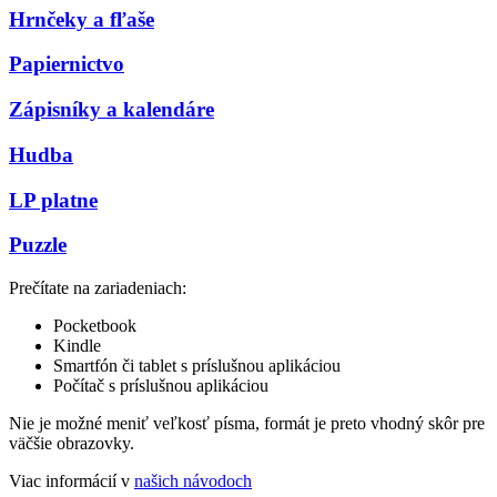
Hrnčeky a fľaše
Papiernictvo
Zápisníky a kalendáre
Hudba
LP platne
Puzzle
Prečítate na zariadeniach:
Pocketbook
Kindle
Smartfón či tablet s príslušnou aplikáciou
Počítač s príslušnou aplikáciou
Nie je možné meniť veľkosť písma, formát je preto vhodný skôr pre
väčšie obrazovky.
Viac informácií v
našich návodoch