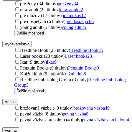
pre ženy (34 titulov)
pre ženy
34
new adult (22 titulov)
new adult
22
pre mužov (17 titulov)
pre mužov
17
pre dospelých (6 titulov)
pre dospelých
6
young adult (5 titulov)
young adult
5
Ďalšie možnosti
Vydavateľstvo
Headline Book (25 titulov)
Headline Book
25
Laser books (23 titulov)
Laser books
23
Ikar (9 titulov)
Ikar
9
Penguin Books (9 titulov)
Penguin Books
9
Knižní klub (5 titulov)
Knižní klub
5
Headline Publishing Group (3 tituly)
Headline Publishing
Group
3
Ďalšie možnosti
Väzba
brožovaná väzba (49 titulov)
brožovaná väzba
49
pevná väzba (8 titulov)
pevná väzba
8
pevná väzba s prebalom (4 tituly)
pevná väzba s prebalom
4
Formát