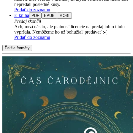
nepredali posledné kusy.
Pridať do zoznamu
E-kniha
PDF
EPUB
MOBI
Predaj skončil
Ach, mrzí nás to, ale platnosť licencie na predaj tohto titulu
vypršala. Nemôžeme ho už bohužiaľ predávať :-(
Pridať do zoznamu
Ďalšie formáty