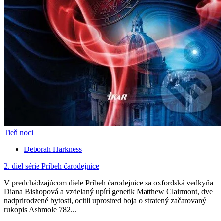
Tieň noci
Deborah Harkness
2. diel série
Príbeh čarodejnice
V predchádzajúcom diele Príbeh čarodejnice sa oxfordská vedkyňa
Diana Bishopová a vzdelaný upírí genetik Matthew Clairmont, dve
nadprirodzené bytosti, ocitli uprostred boja o stratený začarovaný
rukopis Ashmole 782...