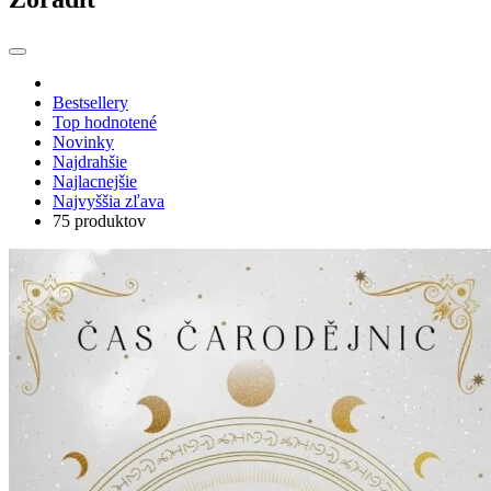
Bestsellery
Top hodnotené
Novinky
Najdrahšie
Najlacnejšie
Najvyššia zľava
75 produktov