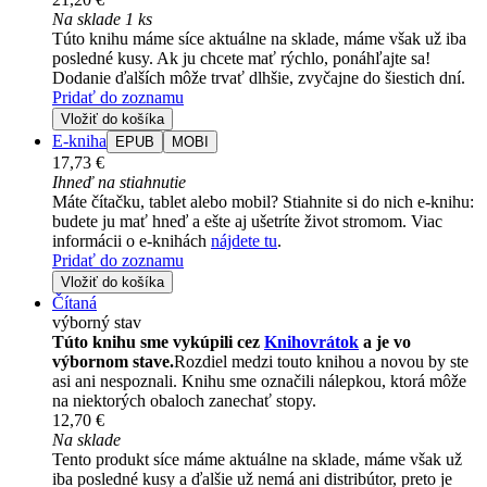
Na sklade 1 ks
Túto knihu máme síce aktuálne na sklade, máme však už iba
posledné kusy. Ak ju chcete mať rýchlo, ponáhľajte sa!
Dodanie ďalších môže trvať dlhšie, zvyčajne do šiestich dní.
Pridať do zoznamu
Vložiť do košíka
E-kniha
EPUB
MOBI
17,73 €
Ihneď na stiahnutie
Máte čítačku, tablet alebo mobil? Stiahnite si do nich e-knihu:
budete ju mať hneď a ešte aj ušetríte život stromom. Viac
informácii o e-knihách
nájdete tu
.
Pridať do zoznamu
Vložiť do košíka
Čítaná
výborný stav
Túto knihu sme vykúpili cez
Knihovrátok
a je vo
výbornom stave.
Rozdiel medzi touto knihou a novou by ste
asi ani nespoznali. Knihu sme označili nálepkou, ktorá môže
na niektorých obaloch zanechať stopy.
12,70 €
Na sklade
Tento produkt síce máme aktuálne na sklade, máme však už
iba posledné kusy a ďalšie už nemá ani distribútor, preto je