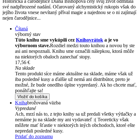
Historička a čarodějnice Diana Bishopová celý svůj život odmítala
své nadpřirozené nadání. Očarovaný alchymistický rukopis však do
jejího života vnese nevítaný příval magie a najednou se o ni zajímají
nejen čarodějnice...
Čítaná
výborný stav
Túto knihu sme vykúpili cez
Knihovrátok
a je vo
výbornom stave.
Rozdiel medzi touto knihou a novou by ste
asi ani nespoznali. Knihu sme označili nálepkou, ktorá môže
na niektorých obaloch zanechať stopy.
17,56 €
Na sklade
Tento produkt síce máme aktuálne na sklade, máme však už
iba posledné kusy a ďalšie už nemá ani distribútor, preto je
možné, že bude onedlho úplne vypredaný. Ak ho chcete mať,
ponáhľajte sa!
Vložiť do košíka
Kniha
brožovaná väzba
Vypredané
Ach, mrzí nás to, z tejto knihy sa už predali všetky výtlačky a
nemáme ju na sklade my ani vydavateľ :( Teoreticky však
môžete mať šťastie v niektorých iných obchodoch, ktoré ešte
nepredali posledné kusy.
Pridať do zoznamu