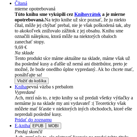
Čítaná
mierne opotrebovaná
Túto knihu sme vykúpili cez
Knihovrátok
a je mierne
opotrebovaná.
Na tejto knihe už síce poznať, že ju niekto
čítal, môže jej chýbať prebal, nie je však poškodená tak, aby
to akokoľvek znižovalo zážitok z jej obsahu. Knihu sme
označili nálepkou, ktorá môže na niektorých obaloch
zanechať stopy.
9,69 €
Na sklade
Tento produkt síce máme aktuálne na sklade, máme však už
iba posledné kusy a ďalšie už nemá ani distribútor, preto je
možné, že bude onedlho úplne vypredaný. Ak ho chcete mať,
ponáhľajte sa!
Vložiť do košíka
Kniha
pevná väzba s prebalom
Vypredané
Ach, mrzí nás to, z tejto knihy sa už predali všetky výtlačky a
nemáme ju na sklade my ani vydavateľ :( Teoreticky však
môžete mať šťastie v niektorých iných obchodoch, ktoré ešte
nepredali posledné kusy.
Pridať do zoznamu
E-kniha
EPUB
MOBI
Predaj skončil