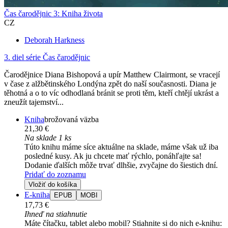
Čas čarodějnic 3: Kniha života
CZ
Deborah Harkness
3. diel série
Čas čarodějnic
Čarodějnice Diana Bishopová a upír Matthew Clairmont, se vracejí
v čase z alžbětinského Londýna zpět do naší současnosti. Diana je
těhotná a o to víc odhodlaná bránit se proti těm, kteří chtějí ukrást a
zneužít tajemství...
Kniha
brožovaná väzba
21,30 €
Na sklade 1 ks
Túto knihu máme síce aktuálne na sklade, máme však už iba
posledné kusy. Ak ju chcete mať rýchlo, ponáhľajte sa!
Dodanie ďalších môže trvať dlhšie, zvyčajne do šiestich dní.
Pridať do zoznamu
Vložiť do košíka
E-kniha
EPUB
MOBI
17,73 €
Ihneď na stiahnutie
Máte čítačku, tablet alebo mobil? Stiahnite si do nich e-knihu: