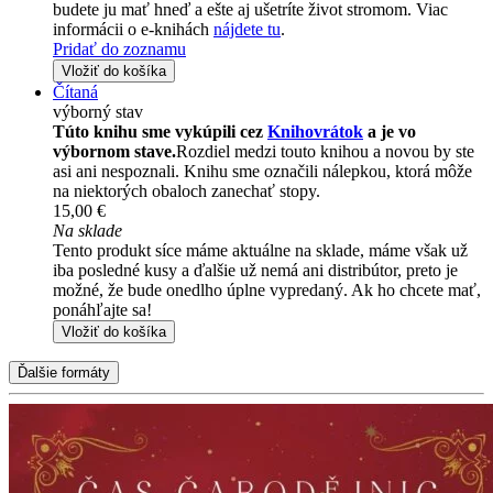
budete ju mať hneď a ešte aj ušetríte život stromom. Viac
informácii o e-knihách
nájdete tu
.
Pridať do zoznamu
Vložiť do košíka
Čítaná
výborný stav
Túto knihu sme vykúpili cez
Knihovrátok
a je vo
výbornom stave.
Rozdiel medzi touto knihou a novou by ste
asi ani nespoznali. Knihu sme označili nálepkou, ktorá môže
na niektorých obaloch zanechať stopy.
15,00 €
Na sklade
Tento produkt síce máme aktuálne na sklade, máme však už
iba posledné kusy a ďalšie už nemá ani distribútor, preto je
možné, že bude onedlho úplne vypredaný. Ak ho chcete mať,
ponáhľajte sa!
Vložiť do košíka
Ďalšie formáty