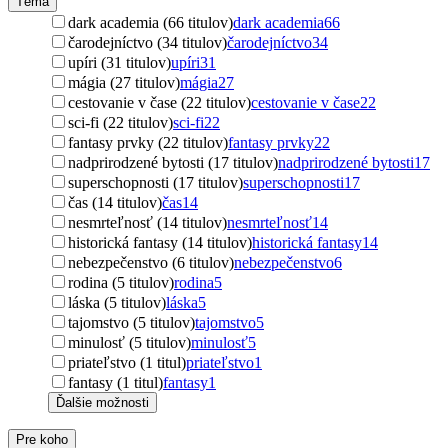
Téma
dark academia (66 titulov)
dark academia
66
čarodejníctvo (34 titulov)
čarodejníctvo
34
upíri (31 titulov)
upíri
31
mágia (27 titulov)
mágia
27
cestovanie v čase (22 titulov)
cestovanie v čase
22
sci-fi (22 titulov)
sci-fi
22
fantasy prvky (22 titulov)
fantasy prvky
22
nadprirodzené bytosti (17 titulov)
nadprirodzené bytosti
17
superschopnosti (17 titulov)
superschopnosti
17
čas (14 titulov)
čas
14
nesmrteľnosť (14 titulov)
nesmrteľnosť
14
historická fantasy (14 titulov)
historická fantasy
14
nebezpečenstvo (6 titulov)
nebezpečenstvo
6
rodina (5 titulov)
rodina
5
láska (5 titulov)
láska
5
tajomstvo (5 titulov)
tajomstvo
5
minulosť (5 titulov)
minulosť
5
priateľstvo (1 titul)
priateľstvo
1
fantasy (1 titul)
fantasy
1
Ďalšie možnosti
Pre koho