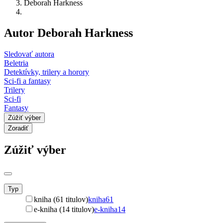
Deborah Harkness
Autor Deborah Harkness
Sledovať autora
Beletria
Detektívky, trilery a horory
Sci-fi a fantasy
Trilery
Sci-fi
Fantasy
Zúžiť výber
Zoradiť
Zúžiť výber
Typ
kniha (61 titulov)
kniha
61
e-kniha (14 titulov)
e-kniha
14