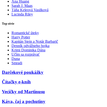
Ana Huang
Sarah J. Maas
Táňa Keleová Vasilková
Lucinda Riley
Top série
Romantické úteky
Harry Potter
Kapitán Stein a Notár Barbarič
Denník odvážneho bojka
Krimi Dominika Dána
Učím sa rozprávať
Duna
Smradi
Darčekové poukážky
Čítačky e-kníh
Vecičky od Martinusu
Káva, čaj a pochutiny