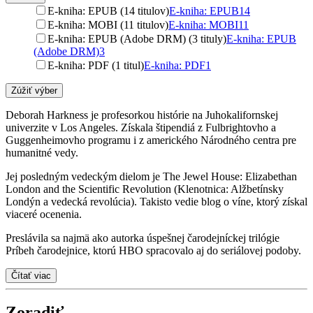
E-kniha: EPUB (14 titulov)
E-kniha: EPUB
14
E-kniha: MOBI (11 titulov)
E-kniha: MOBI
11
E-kniha: EPUB (Adobe DRM) (3 tituly)
E-kniha: EPUB
(Adobe DRM)
3
E-kniha: PDF (1 titul)
E-kniha: PDF
1
Zúžiť výber
Deborah Harkness je profesorkou histórie na Juhokalifornskej
univerzite v Los Angeles. Získala štipendiá z Fulbrightovho a
Guggenheimovho programu i z amerického Národného centra pre
humanitné vedy.
Jej posledným vedeckým dielom je The Jewel House: Elizabethan
London and the Scientific Revolution (Klenotnica: Alžbetínsky
Londýn a vedecká revolúcia). Takisto vedie blog o víne, ktorý získal
viaceré ocenenia.
Preslávila sa najmä ako autorka úspešnej čarodejníckej trilógie
Príbeh čarodejnice, ktorú HBO spracovalo aj do seriálovej podoby.
Čítať viac
Zoradiť