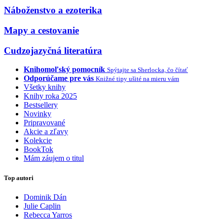
Náboženstvo a ezoterika
Mapy a cestovanie
Cudzojazyčná literatúra
Knihomoľský pomocník
Spýtajte sa Sherlocka, čo čítať
Odporúčame pre vás
Knižné tipy ušité na mieru vám
Všetky knihy
Knihy roka 2025
Bestsellery
Novinky
Pripravované
Akcie a zľavy
Kolekcie
BookTok
Mám záujem o titul
Top autori
Dominik Dán
Julie Caplin
Rebecca Yarros