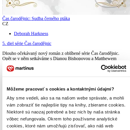
Čas čarodějnic: Sudba černého ptáka
CZ
Deborah Harkness
5. diel série
Čas čarodějnic
Dlouho očekávaný nový román z oblíbené série Čas čarodějnic.
Opět se v něm setkáváme s Dianou Bishopovou a Matthewem
Clairmontem, čarodějnicí a upírem, kteří si navzdory tradici a mnoha
dalším překážkám vyvzdorovali svůj zakázaný vztah...
Kniha
brožovaná väzba
21,60 €
Môžeme pracovať s cookies a kontaktnými údajmi?
Na sklade 3 ks
Túto knihu máme síce aktuálne na sklade, máme však už iba
Aby sme vedeli, ako sa na našom webe správate, a mohli
posledné kusy. Ak ju chcete mať rýchlo, ponáhľajte sa!
vám zobraziť tie najlepšie tipy na knihy, zbierame cookies.
Dodanie ďalších môže trvať dlhšie, zvyčajne do šiestich dní.
Pridať do zoznamu
Niektoré sú naozaj potrebné a bez nich by naša stránka
Vložiť do košíka
vôbec nefungovala. Okrem toho používame analytické
E-kniha
EPUB
MOBI
cookies, ktoré nám umožňujú zisťovať, ako náš web
17,73 €