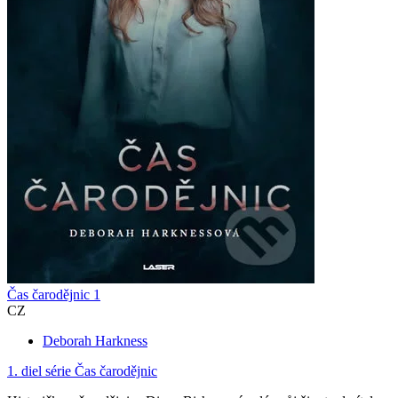
Čas čarodějnic 1
CZ
Deborah Harkness
1. diel série
Čas čarodějnic