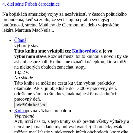
4. diel série
Príbeh čarodejnice
Na bojiskách americkej vojny za nezávislosť, v časoch politického
prebudenia, keď sa zdalo, že svet stojí na prahu svetlejšej
budúcnosti, stretne Matthew de Clermont mladého vojenského
lekára Marcusa MacNeila...
Čítaná
výborný stav
Túto knihu sme vykúpili cez
Knihovrátok
a je vo
výbornom stave.
Rozdiel medzi touto knihou a novou by ste
asi ani nespoznali. Knihu sme označili nálepkou, ktorá môže
na niektorých obaloch zanechať stopy.
13,52 €
Na sklade
Táto kniha sa môže na cestu ku vám vybrať prakticky
okamžite! Ak si ju objednáte do 13:00 v pracovný deň,
odošleme vám ju ešte dnes, inak najneskôr nasledujúci
pracovný deň.
Vložiť do košíka
Kniha
pevná väzba s prebalom
Vypredané
Ach, mrzí nás to, z tejto knihy sa už predali všetky výtlačky a
nemáme ju na sklade my ani vydavateľ :( Teoreticky však
môžete mať šťastie v niektorých iných obchodoch, ktoré ešte