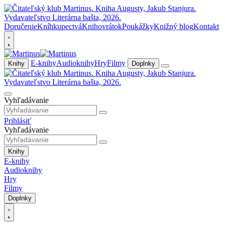
Doručenie
Kníhkupectvá
Knihovrátok
Poukážky
Knižný blog
Kontakt
E-knihy
Audioknihy
Hry
Filmy
Knihy
Doplnky
Vyhľadávanie
Prihlásiť
Vyhľadávanie
Knihy
E-knihy
Audioknihy
Hry
Filmy
Doplnky