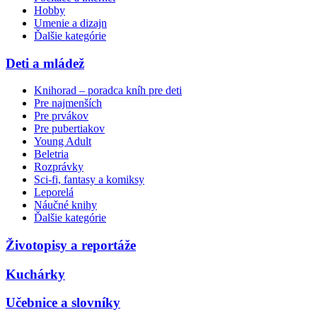
Hobby
Umenie a dizajn
Ďalšie kategórie
Deti a mládež
Knihorad – poradca kníh pre deti
Pre najmenších
Pre prvákov
Pre pubertiakov
Young Adult
Beletria
Rozprávky
Sci-fi, fantasy a komiksy
Leporelá
Náučné knihy
Ďalšie kategórie
Životopisy a reportáže
Kuchárky
Učebnice a slovníky