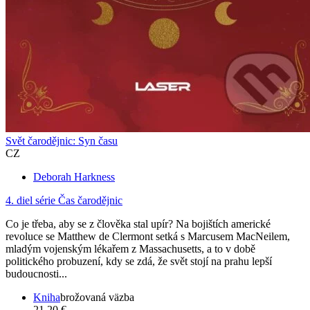
Svět čarodějnic: Syn času
CZ
Deborah Harkness
4. diel série
Čas čarodějnic
Co je třeba, aby se z člověka stal upír? Na bojištích americké
revoluce se Matthew de Clermont setká s Marcusem MacNeilem,
mladým vojenským lékařem z Massachusetts, a to v době
politického probuzení, kdy se zdá, že svět stojí na prahu lepší
budoucnosti...
Kniha
brožovaná väzba
21,20 €