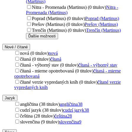
(Martinus)
Nitra - Promenada (Martinus) (0 titulov)
Nitra -
Promenada (Martinus)
Poprad (Martinus) (0 titulov)
Poprad (Martinus)
Prešov (Martinus) (0 titulov)
Prešov (Martinus)
Trenčín (Martinus) (0 titulov)
Trenčín (Martinus)
Ďalšie možnosti
Nové / čítané
nová (0 titulov)
nová
čítaná (0 titulov)
čítaná
čítaná - výborný stav (0 titulov)
čítaná - výborný stav
čítaná - mierne opotrebovaná (0 titulov)
čítaná - mierne
opotrebovaná
čítané verzie vypredaných kníh (0 titulov)
čítané verzie
vypredaných kníh
Jazyk
angličtina (38 titulov)
angličtina
38
cudzí jazyk (38 titulov)
cudzí jazyk
38
čeština (28 titulov)
čeština
28
slovenčina (9 titulov)
slovenčina
9