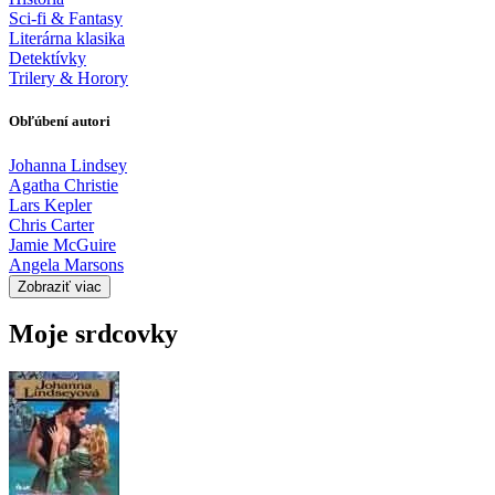
Sci-fi & Fantasy
Literárna klasika
Detektívky
Trilery & Horory
Obľúbení autori
Johanna Lindsey
Agatha Christie
Lars Kepler
Chris Carter
Jamie McGuire
Angela Marsons
Zobraziť viac
Moje srdcovky