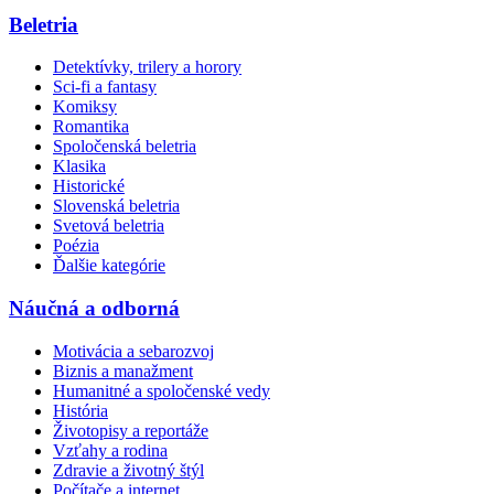
Beletria
Detektívky, trilery a horory
Sci-fi a fantasy
Komiksy
Romantika
Spoločenská beletria
Klasika
Historické
Slovenská beletria
Svetová beletria
Poézia
Ďalšie kategórie
Náučná a odborná
Motivácia a sebarozvoj
Biznis a manažment
Humanitné a spoločenské vedy
História
Životopisy a reportáže
Vzťahy a rodina
Zdravie a životný štýl
Počítače a internet