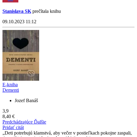
Stanislava SK
prečítala knihu
09.10.2023 11:12
E-kniha
Dementi
Jozef Banáš
3,9
8,40 €
Predchádzajúce
Ďalšie
Pridať citát
Deti potrebujú klamstvá, aby večer v postieľkach pokojne zaspali,