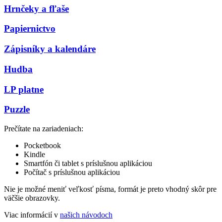
Hrnčeky a fľaše
Papiernictvo
Zápisníky a kalendáre
Hudba
LP platne
Puzzle
Prečítate na zariadeniach:
Pocketbook
Kindle
Smartfón či tablet s príslušnou aplikáciou
Počítač s príslušnou aplikáciou
Nie je možné meniť veľkosť písma, formát je preto vhodný skôr pre
väčšie obrazovky.
Viac informácií v
našich návodoch