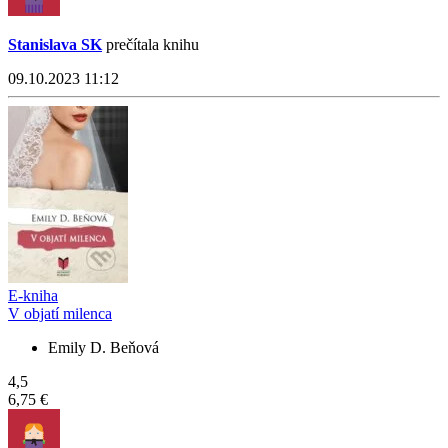
Stanislava SK
prečítala knihu
09.10.2023 11:12
E-kniha
V objatí milenca
Emily D. Beňová
4,5
6,75 €