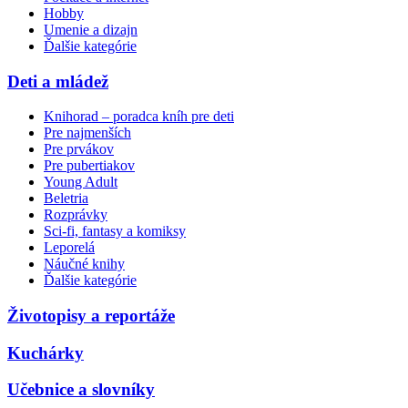
Hobby
Umenie a dizajn
Ďalšie kategórie
Deti a mládež
Knihorad – poradca kníh pre deti
Pre najmenších
Pre prvákov
Pre pubertiakov
Young Adult
Beletria
Rozprávky
Sci-fi, fantasy a komiksy
Leporelá
Náučné knihy
Ďalšie kategórie
Životopisy a reportáže
Kuchárky
Učebnice a slovníky