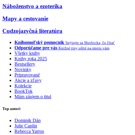
Náboženstvo a ezoterika
Mapy a cestovanie
Cudzojazyčná literatúra
Knihomoľský pomocník
Spýtajte sa Sherlocka, čo čítať
Odporúčame pre vás
Knižné tipy ušité na mieru vám
Všetky knihy
Knihy roka 2025
Bestsellery
Novinky
Pripravované
Akcie a zľavy
Kolekcie
BookTok
Mám záujem o titul
Top autori
Dominik Dán
Julie Caplin
Rebecca Yarros