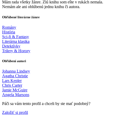
Mám rada všetky žánre. Zlú knihu som ešte v rukách nemala.
Nemám ale ani oblúbenú jednu knihu či autora.
Obľúbené literárne žánre
Romány
História
Sci-fi & Fantasy
Literárna klasika
Detektívky
Trilery & Horory
Obľúbení autori
Johanna Lindsey
Agatha Christie
Lars Kepler
Chris Carter
Jamie McGuire
Angela Marsons
Páči sa vám tento profil a chceli by ste mať podobný?
Založiť si profil