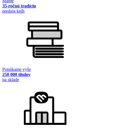
Máme
35-ročnú tradíciu
predaja kníh
Ponúkame vyše
250 000 titulov
na sklade