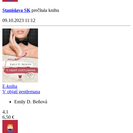
Stanislava SK
prečítala knihu
09.10.2023 11:12
E-kniha
V objatí gentlemana
Emily D. Beňová
4,1
6,50 €