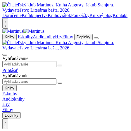
Doručenie
Kníhkupectvá
Knihovrátok
Poukážky
Knižný blog
Kontakt
E-knihy
Audioknihy
Hry
Filmy
Knihy
Doplnky
Vyhľadávanie
Prihlásiť
Vyhľadávanie
Knihy
E-knihy
Audioknihy
Hry
Filmy
Doplnky