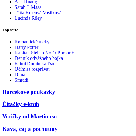
Ana Huang
Sarah J. Maas
Táňa Keleová Vasilková
Lucinda Riley
Top série
Romantické úteky
Harry Potter
Kapitán Stein a Notár Barbarič
Denník odvážneho bojka
Krimi Dominika Dána
Učím sa rozprávať
Duna
Smradi
Darčekové poukážky
Čítačky e-kníh
Vecičky od Martinusu
Káva, čaj a pochutiny