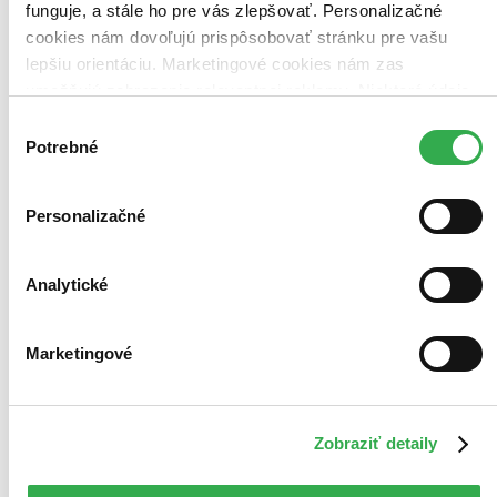
funguje, a stále ho pre vás zlepšovať. Personalizačné
cookies nám dovoľujú prispôsobovať stránku pre vašu
lepšiu orientáciu. Marketingové cookies nám zas
umožňujú zobrazenie relevantnej reklamy. Niektoré údaje
zdieľame aj s tretími stranami. Veľmi by nám pomohlo,
Výber
keby sme mohli používať všetky tieto cookies. Ďakujeme!
Potrebné
súhlasu
Personalizačné
Analytické
Marketingové
Zobraziť detaily