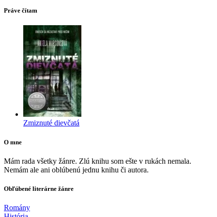
Práve čítam
Zmiznuté dievčatá
O mne
Mám rada všetky žánre. Zlú knihu som ešte v rukách nemala.
Nemám ale ani oblúbenú jednu knihu či autora.
Obľúbené literárne žánre
Romány
História