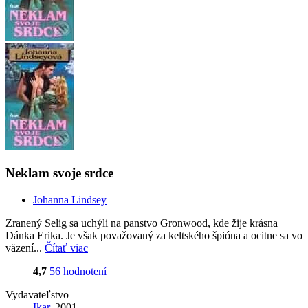
Neklam svoje srdce
Johanna Lindsey
Zranený Selig sa uchýli na panstvo Gronwood, kde žije krásna
Dánka Erika. Je však považovaný za keltského špióna a ocitne sa vo
väzení...
Čítať viac
4,7
56 hodnotení
Vydavateľstvo
Ikar
, 2001