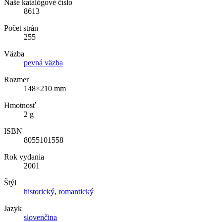
Naše katalógové číslo
8613
Počet strán
255
Väzba
pevná väzba
Rozmer
148×210 mm
Hmotnosť
2 g
ISBN
8055101558
Rok vydania
2001
Štýl
historický
,
romantický
Jazyk
slovenčina