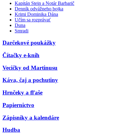
Kapitán Stein a Notár Barbarič
Denník odvážneho bojka
Krimi Dominika Dána
Učím sa rozprávať
Duna
Smradi
Darčekové poukážky
Čítačky e-kníh
Vecičky od Martinusu
Káva, čaj a pochutiny
Hrnčeky a fľaše
Papiernictvo
Zápisníky a kalendáre
Hudba