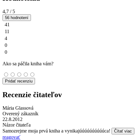
4,7
/ 5
56 hodnotení
41
11
4
0
0
Ako sa páčila kniha vám?
Pridať recenziu
Recenzie čitateľov
Mária Glassová
Overený zákazník
22.8.2012
Názor čitateľa
Samozrejme moja prvá kniha a vynikajúúúúúúúúúúca!
Čítať viac
reagovať