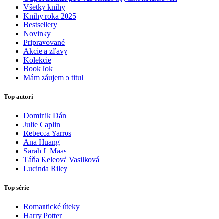
Všetky knihy
Knihy roka 2025
Bestsellery
Novinky
Pripravované
Akcie a zľavy
Kolekcie
BookTok
Mám záujem o titul
Top autori
Dominik Dán
Julie Caplin
Rebecca Yarros
Ana Huang
Sarah J. Maas
Táňa Keleová Vasilková
Lucinda Riley
Top série
Romantické úteky
Harry Potter