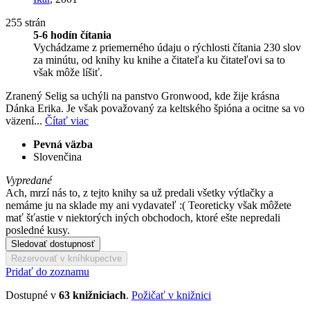
255 strán
5-6 hodín čítania
Vychádzame z priemerného údaju o rýchlosti čítania 230 slov
za minútu, od knihy ku knihe a čitateľa ku čitateľovi sa to
však môže líšiť.
Zranený Selig sa uchýli na panstvo Gronwood, kde žije krásna
Dánka Erika. Je však považovaný za keltského špióna a ocitne sa vo
väzení...
Čítať viac
Pevná väzba
Slovenčina
Vypredané
Ach, mrzí nás to, z tejto knihy sa už predali všetky výtlačky a
nemáme ju na sklade my ani vydavateľ :( Teoreticky však môžete
mať šťastie v niektorých iných obchodoch, ktoré ešte nepredali
posledné kusy.
Sledovať dostupnosť
Rezervovať v kníhkupectve
Pridať do zoznamu
Dostupné v
63 knižniciach
.
Požičať v knižnici