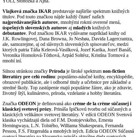
YOLi, Stonožka a Ajna.
Vlajková značka IKAR
predstavuje najširšie spektrum knižných
titulov. Pod touto značkou nájde každý čitateľ našich
najpredávanejších autorov
, mnohými rokmi overené mená,
úspešných slovenských autorov
aj
mladých
knižných
debutantov
. Pod značkou IKAR vydávame napríklad knihy od
J.K. Rowlingovej, Dana Browna, Jo Nesbøa, Davida Lagercrantza,
ale, samozrejme, aj od slávnych slovenských spisovateľov, medzi
ktorých patria Táňa Keleová-Vasilková, Jozef Karika, Jozef Banáš,
Veronika Homolová-Tóthová, Arpád Soltész, Kristína Tormová a
mnohí iní.
Silnou stránkou značky
Príroda
je široké spektrum
non-fiction
literatúry pre celú rodinu
: populárno-náučné knihy, encyklopédie,
obrazové publikácie, ale i odborné tituly a učebnice pre základné a
stredné školy. Top zastúpenie majú populárne žánre, ako je zdravie,
životný štýl, kulinárstvo, príroda, vzdelanie a hobby literatúra.
Značka
ODEON
je definovaná ako
crème de la crème súčasnej i
klasickej svetovej prózy
. Prináša špičkovú tvorbu od súčasných a
klasických velikánov svetovej literatúry. V edícii ODEON Svetová
klasika vychádzajú diela od F.M. Dostojevského, Ernesta
Hemingwaya, L.N. Tolstého, Williama Shakespeara, Fernanda
Pessou, F.S. Fitzgeralda a mnohých iných. Edícia ODEON Súčasná
svetová literatúra na Slovensko prináša aktuálne diela svetových