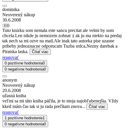
dominika
Neoverený nákup
30.6.2008
:))))
Tuto knizku som nemala este sancu precitat ale velmi by som
chcela.Len nikde ju nemozem zohnat :( ak ju ma niekto na predaj
tak nech sa mi ozve na mail.Ale inak tato autorka pise uzasne
pribehy jednoznacne odporucam Tuzba srdca,Nezny darebak a
Piratska laska.
Čítať viac
reagovať
0 pozitívne hodnotenia
0
0 negatívne hodnotenia
0
anonym
Neoverený nákup
20.6.2008
užasná kniha
veľmi sa mi táto kniha páčila, je to moja najobľubenejšia. Vždy
kked mám čas tak si ju rada prečítam znova...
Čítať viac
reagovať
1 pozitívne hodnotenie
1
0 negatívne hodnotenia
0