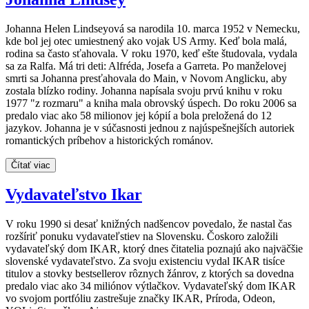
Johanna Helen Lindseyová sa narodila 10. marca 1952 v Nemecku,
kde bol jej otec umiestnený ako vojak US Army. Keď bola malá,
rodina sa často sťahovala. V roku 1970, keď ešte študovala, vydala
sa za Ralfa. Má tri deti: Alfréda, Josefa a Garreta. Po manželovej
smrti sa Johanna presťahovala do Main, v Novom Anglicku, aby
zostala blízko rodiny. Johanna napísala svoju prvú knihu v roku
1977 "z rozmaru" a kniha mala obrovský úspech. Do roku 2006 sa
predalo viac ako 58 milionov jej kópií a bola preložená do 12
jazykov. Johanna je v súčasnosti jednou z najúspešnejších autoriek
romantických príbehov a historických románov.
Čítať viac
Vydavateľstvo Ikar
V roku 1990 si desať knižných nadšencov povedalo, že nastal čas
rozšíriť ponuku vydavateľstiev na Slovensku. Čoskoro založili
vydavateľský dom IKAR, ktorý dnes čitatelia poznajú ako najväčšie
slovenské vydavateľstvo. Za svoju existenciu vydal IKAR tisíce
titulov a stovky bestsellerov rôznych žánrov, z ktorých sa dovedna
predalo viac ako 34 miliónov výtlačkov. Vydavateľský dom IKAR
vo svojom portfóliu zastrešuje značky IKAR, Príroda, Odeon,