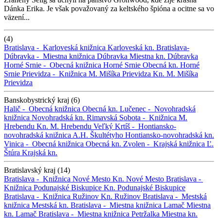
Dánka Erika. Je však považovaný za keltského špióna a ocitne sa vo
väzení...
(4)
Bratislava -
Karloveská knižnica
Karloveská kn.
Bratislava-
Dúbravka -
Miestna knižnica Dúbravka
Miestna kn. Dúbravka
Horné Srnie -
Obecná knižnica Horné Srnie
Obecná kn. Horné
Srnie
Prievidza -
Knižnica M. Mišíka Prievidza
Kn. M. Mišíka
Prievidza
Banskobystrický kraj (6)
Halič -
Obecná knižnica
Obecná kn.
Lučenec -
Novohradská
knižnica
Novohradská kn.
Rimavská Sobota -
Knižnica M.
Hrebendu
Kn. M. Hrebendu
Veľký Krtíš -
Hontiansko-
novohradská knižnica A.H. Škultétyho
Hontiansko-novohradská kn.
Vinica -
Obecná knižnica
Obecná kn.
Zvolen -
Krajská knižnica Ľ.
Štúra
Krajská kn.
Bratislavský kraj (14)
Bratislava -
Knižnica Nové Mesto
Kn. Nové Mesto
Bratislava -
Knižnica Podunajské Biskupice
Kn. Podunajské Biskupice
Bratislava -
Knižnica Ružinov
Kn. Ružinov
Bratislava -
Mestská
knižnica
Mestská kn.
Bratislava -
Miestna knižnica Lamač
Miestna
kn. Lamač
Bratislava -
Miestna knižnica Petržalka
Miestna kn.