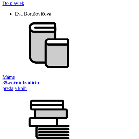
Do plaviek
Eva Borušovičová
Máme
35-ročnú tradíciu
predaja kníh