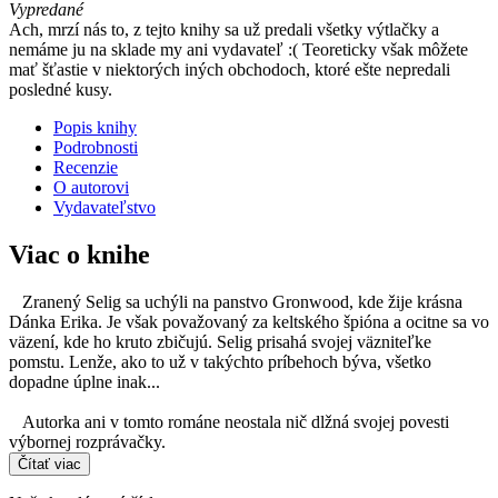
Vypredané
Ach, mrzí nás to, z tejto knihy sa už predali všetky výtlačky a
nemáme ju na sklade my ani vydavateľ :( Teoreticky však môžete
mať šťastie v niektorých iných obchodoch, ktoré ešte nepredali
posledné kusy.
Popis knihy
Podrobnosti
Recenzie
O autorovi
Vydavateľstvo
Viac o knihe
Zranený Selig sa uchýli na panstvo Gronwood, kde žije krásna
Dánka Erika. Je však považovaný za keltského špióna a ocitne sa vo
väzení, kde ho kruto zbičujú. Selig prisahá svojej väzniteľke
pomstu. Lenže, ako to už v takýchto príbehoch býva, všetko
dopadne úplne inak...
Autorka ani v tomto románe neostala nič dlžná svojej povesti
výbornej rozprávačky.
Čítať viac