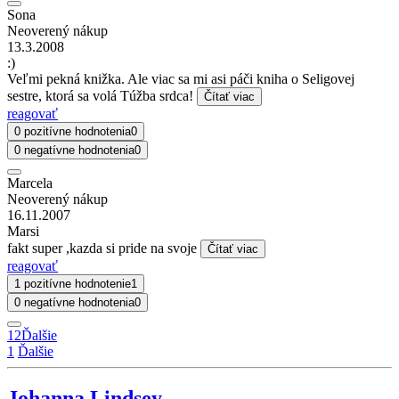
Sona
Neoverený nákup
13.3.2008
:)
Veľmi pekná knižka. Ale viac sa mi asi páči kniha o Seligovej
sestre, ktorá sa volá Túžba srdca!
Čítať viac
reagovať
0 pozitívne hodnotenia
0
0 negatívne hodnotenia
0
Marcela
Neoverený nákup
16.11.2007
Marsi
fakt super ,kazda si pride na svoje
Čítať viac
reagovať
1 pozitívne hodnotenie
1
0 negatívne hodnotenia
0
1
2
Ďalšie
1
Ďalšie
Johanna Lindsey