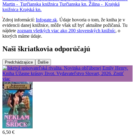
Martin -
Turčianska knižnica
Turčianska kn.
Žilina -
Krajská
knižnica
Krajská kn.
Zdroj informácií:
Infogate.sk
. Údaje hovoria o tom, že kniha je v
evidencii danej knižnice, môže však už byť aktuálne požičaná. Tu
nájdete
zoznam všetkých viac ako 200 slovenských knižníc
, o
ktorých máme údaje.
Naši škriatkovia odporúčajú
Predchádzajúce
Ďalšie
6,50 €