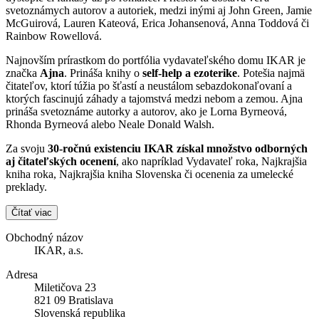
svetoznámych autorov a autoriek, medzi inými aj John Green, Jamie
McGuirová, Lauren Kateová, Erica Johansenová, Anna Toddová či
Rainbow Rowellová.
Najnovším prírastkom do portfólia vydavateľského domu IKAR je
značka
Ajna
. Prináša knihy o
self-help a ezoterike
. Potešia najmä
čitateľov, ktorí túžia po šťastí a neustálom sebazdokonaľovaní a
ktorých fascinujú záhady a tajomstvá medzi nebom a zemou. Ajna
prináša svetoznáme autorky a autorov, ako je Lorna Byrneová,
Rhonda Byrneová alebo Neale Donald Walsh.
Za svoju
30-ročnú existenciu IKAR získal množstvo odborných
aj čitateľských ocenení
, ako napríklad Vydavateľ roka, Najkrajšia
kniha roka, Najkrajšia kniha Slovenska či ocenenia za umelecké
preklady.
Čítať viac
Obchodný názov
IKAR, a.s.
Adresa
Miletičova 23
821 09 Bratislava
Slovenská republika