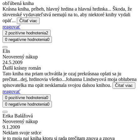
obľúbená kniha
Krásna kniha, príbeh, hlavný hrdina a hlavná hrdinka... Škoda, že
slovenské vydavateľstvá nemajú na to, aby niektoré knihy vydali
opäť...
Čítať viac
reagovať
2 pozitívne hodnotenia
2
0 negatívne hodnotenia
0
Elis
Neoverený nákup
24.5.2009
Ďalší krásny román
Tato kniha ma priam uchvátila je ozaj prekrásnaa oplati sa ju
prečitat...dej, hrdinovia všetko...Johanna Lindseyová moja oblubena
spisovatelka ma opät nesklamala svojou dalsou knihou.
Čítať viac
reagovať
0 pozitívne hodnotenia
0
0 negatívne hodnotenia
0
Erika Balážová
Neoverený nákup
9.1.2009
Neklam svoje srdce
je to moja naj kniha ktoru si rada prečitam znova a znova