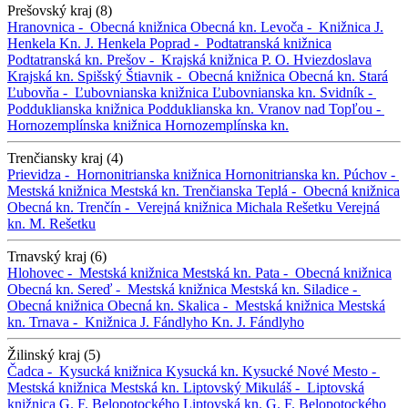
Prešovský kraj (8)
Hranovnica -
Obecná knižnica
Obecná kn.
Levoča -
Knižnica J.
Henkela
Kn. J. Henkela
Poprad -
Podtatranská knižnica
Podtatranská kn.
Prešov -
Krajská knižnica P. O. Hviezdoslava
Krajská kn.
Spišský Štiavnik -
Obecná knižnica
Obecná kn.
Stará
Ľubovňa -
Ľubovnianska knižnica
Ľubovnianska kn.
Svidník -
Podduklianska knižnica
Podduklianska kn.
Vranov nad Topľou -
Hornozemplínska knižnica
Hornozemplínska kn.
Trenčiansky kraj (4)
Prievidza -
Hornonitrianska knižnica
Hornonitrianska kn.
Púchov -
Mestská knižnica
Mestská kn.
Trenčianska Teplá -
Obecná knižnica
Obecná kn.
Trenčín -
Verejná knižnica Michala Rešetku
Verejná
kn. M. Rešetku
Trnavský kraj (6)
Hlohovec -
Mestská knižnica
Mestská kn.
Pata -
Obecná knižnica
Obecná kn.
Sereď -
Mestská knižnica
Mestská kn.
Siladice -
Obecná knižnica
Obecná kn.
Skalica -
Mestská knižnica
Mestská
kn.
Trnava -
Knižnica J. Fándlyho
Kn. J. Fándlyho
Žilinský kraj (5)
Čadca -
Kysucká knižnica
Kysucká kn.
Kysucké Nové Mesto -
Mestská knižnica
Mestská kn.
Liptovský Mikuláš -
Liptovská
knižnica G. F. Belopotockého
Liptovská kn. G. F. Belopotockého