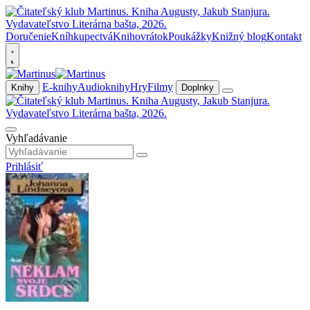
Doručenie
Kníhkupectvá
Knihovrátok
Poukážky
Knižný blog
Kontakt
E-knihy
Audioknihy
Hry
Filmy
Knihy
Doplnky
Vyhľadávanie
Prihlásiť