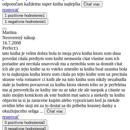
odporučam každemu super kniha najlepšia
Čítať viac
reagovať
1 pozitívne hodnotenie
1
1 negatívne hodnotenie
1
Martina
Neoverený nákup
16.7.2008
Perfect:)
tato kniha je velmi dobra bola to moja prva kniha ktoru som dasa
povedat citala predtym som knihi nemusela citat vlastne som ich
poriadne ani necitala unavovali ma a nemohla som sa donutit citat
ich ale po tejto knihe sa to vsteko zmenilo ta kniha boal uzastna bola
to ta najkrajsia kniha ktoru som citala po tejto knihe som uz precitala
strasne vela romanov ci knih ale na tuto knihu som nikdy nezabudla
stale ju budem povazovat za knihu ktora okrem toho ze je perfektna
ma aj presvedcila ze knihy nie su az take zle ale naopak a citanie sa
stalo mojim konickom ak este budem mat sancu a niekedy tu knihu
objavim ta si ju zarucene kupim alebo vypoziciam ked ju niekde
uvidim lebo stoji mi za to dostat sa do pribehu krasnej danky a
okuzlujuceho seliga ...
Čítať viac
reagovať
0 pozitívne hodnotenia
0
0 negatívne hodnotenia
0