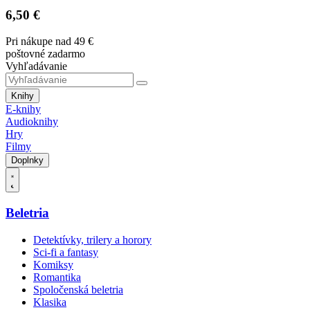
6,50 €
Pri nákupe nad 49 €
poštovné zadarmo
Vyhľadávanie
Knihy
E-knihy
Audioknihy
Hry
Filmy
Doplnky
Beletria
Detektívky, trilery a horory
Sci-fi a fantasy
Komiksy
Romantika
Spoločenská beletria
Klasika