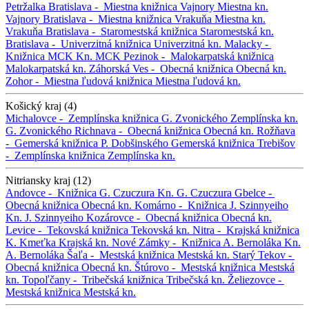
Petržalka
Bratislava -
Miestna knižnica Vajnory
Miestna kn.
Vajnory
Bratislava -
Miestna knižnica Vrakuňa
Miestna kn.
Vrakuňa
Bratislava -
Staromestská knižnica
Staromestská kn.
Bratislava -
Univerzitná knižnica
Univerzitná kn.
Malacky -
Knižnica MCK
Kn. MCK
Pezinok -
Malokarpatská knižnica
Malokarpatská kn.
Záhorská Ves -
Obecná knižnica
Obecná kn.
Zohor -
Miestna ľudová knižnica
Miestna ľudová kn.
Košický kraj (4)
Michalovce -
Zemplínska knižnica G. Zvonického
Zemplínska kn.
G. Zvonického
Richnava -
Obecná knižnica
Obecná kn.
Rožňava
-
Gemerská knižnica P. Dobšinského
Gemerská knižnica
Trebišov
-
Zemplínska knižnica
Zemplínska kn.
Nitriansky kraj (12)
Andovce -
Knižnica G. Czuczura
Kn. G. Czuczura
Gbelce -
Obecná knižnica
Obecná kn.
Komárno -
Knižnica J. Szinnyeiho
Kn. J. Szinnyeiho
Kozárovce -
Obecná knižnica
Obecná kn.
Levice -
Tekovská knižnica
Tekovská kn.
Nitra -
Krajská knižnica
K. Kmeťka
Krajská kn.
Nové Zámky -
Knižnica A. Bernoláka
Kn.
A. Bernoláka
Šaľa -
Mestská knižnica
Mestská kn.
Starý Tekov -
Obecná knižnica
Obecná kn.
Štúrovo -
Mestská knižnica
Mestská
kn.
Topoľčany -
Tribečská knižnica
Tribečská kn.
Želiezovce -
Mestská knižnica
Mestská kn.