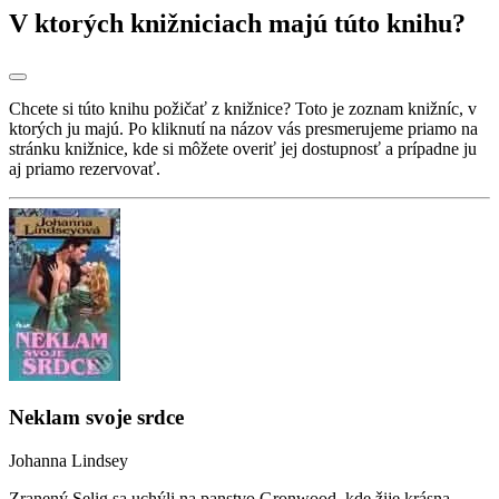
V ktorých knižniciach majú túto knihu?
Chcete si túto knihu požičať z knižnice? Toto je zoznam knižníc, v
ktorých ju majú. Po kliknutí na názov vás presmerujeme priamo na
stránku knižnice, kde si môžete overiť jej dostupnosť a prípadne ju
aj priamo rezervovať.
Neklam svoje srdce
Johanna Lindsey
Zranený Selig sa uchýli na panstvo Gronwood, kde žije krásna