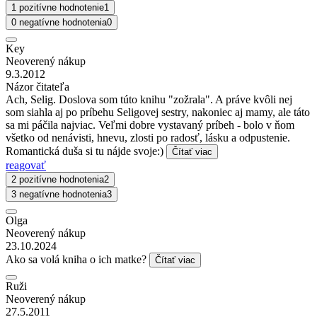
1 pozitívne hodnotenie
1
0 negatívne hodnotenia
0
Key
Neoverený nákup
9.3.2012
Názor čitateľa
Ach, Selig. Doslova som túto knihu "zožrala". A práve kvôli nej
som siahla aj po príbehu Seligovej sestry, nakoniec aj mamy, ale táto
sa mi páčila najviac. Veľmi dobre vystavaný príbeh - bolo v ňom
všetko od nenávisti, hnevu, zlosti po radosť, lásku a odpustenie.
Romantická duša si tu nájde svoje:)
Čítať viac
reagovať
2 pozitívne hodnotenia
2
3 negatívne hodnotenia
3
Olga
Neoverený nákup
23.10.2024
Ako sa volá kniha o ich matke?
Čítať viac
Ruži
Neoverený nákup
27.5.2011