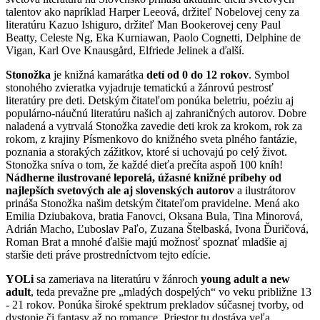
talentov ako napríklad Harper Leeová, držiteľ Nobelovej ceny za
literatúru Kazuo Ishiguro, držiteľ Man Bookerovej ceny Paul
Beatty, Celeste Ng, Eka Kurniawan, Paolo Cognetti, Delphine de
Vigan, Karl Ove Knausgård, Elfriede Jelinek a ďalší.
Stonožka
je knižná kamarátka
detí od 0 do 12 rokov
. Symbol
stonohého zvieratka vyjadruje tematickú a žánrovú pestrosť
literatúry pre deti. Detským čitateľom ponúka beletriu, poéziu aj
populárno-náučnú literatúru našich aj zahraničných autorov. Dobre
naladená a vytrvalá Stonožka zavedie deti krok za krokom, rok za
rokom, z krajiny Písmenkovo do knižného sveta plného fantázie,
poznania a storakých zážitkov, ktoré si uchovajú po celý život.
Stonožka sníva o tom, že každé dieťa prečíta aspoň 100 kníh!
Nádherne ilustrované leporelá, úžasné knižné príbehy od
najlepších svetových ale aj slovenských autorov
a ilustrátorov
prináša Stonožka našim detským čitateľom pravidelne. Mená ako
Emilia Dziubakova, bratia Fanovci, Oksana Bula, Tina Minorová,
Adrián Macho, Ľuboslav Paľo, Zuzana Štelbaská, Ivona Ďuričová,
Roman Brat a mnohé ďalšie majú možnosť spoznať mladšie aj
staršie deti práve prostredníctvom tejto edície.
YOLi
sa zameriava na literatúru v žánroch
young adult a new
adult
, teda prevažne pre „mladých dospelých“ vo veku približne 13
- 21 rokov. Ponúka široké spektrum prekladov súčasnej tvorby, od
dystopie či fantasy až po romance. Priestor tu dostáva veľa