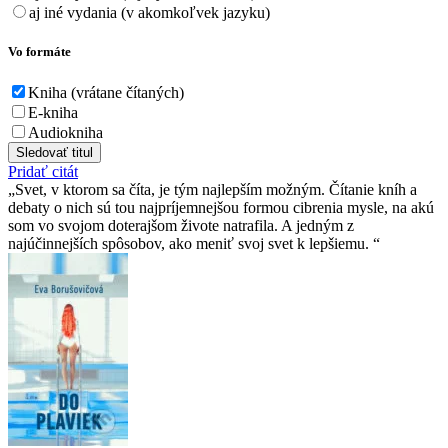
aj iné vydania (v akomkoľvek jazyku)
Vo formáte
Kniha (vrátane čítaných)
E-kniha
Audiokniha
Sledovať titul
Pridať citát
Svet, v ktorom sa číta, je tým najlepším možným. Čítanie kníh a
debaty o nich sú tou najpríjemnejšou formou cibrenia mysle, na akú
som vo svojom doterajšom živote natrafila. A jedným z
najúčinnejších spôsobov, ako meniť svoj svet k lepšiemu.