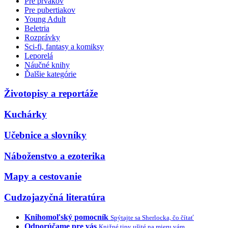
Pre prvákov
Pre pubertiakov
Young Adult
Beletria
Rozprávky
Sci-fi, fantasy a komiksy
Leporelá
Náučné knihy
Ďalšie kategórie
Životopisy a reportáže
Kuchárky
Učebnice a slovníky
Náboženstvo a ezoterika
Mapy a cestovanie
Cudzojazyčná literatúra
Knihomoľský pomocník
Spýtajte sa Sherlocka, čo čítať
Odporúčame pre vás
Knižné tipy ušité na mieru vám