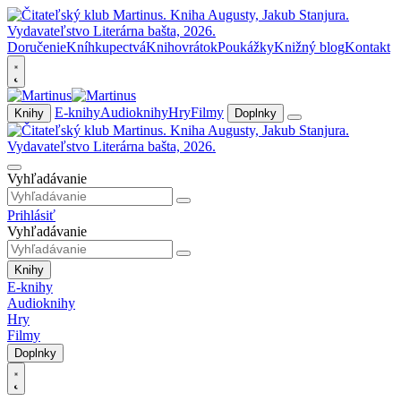
Doručenie
Kníhkupectvá
Knihovrátok
Poukážky
Knižný blog
Kontakt
E-knihy
Audioknihy
Hry
Filmy
Knihy
Doplnky
Vyhľadávanie
Prihlásiť
Vyhľadávanie
Knihy
E-knihy
Audioknihy
Hry
Filmy
Doplnky