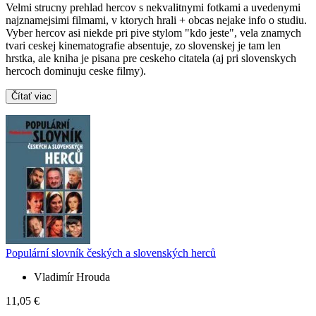
Velmi strucny prehlad hercov s nekvalitnymi fotkami a uvedenymi
najznamejsimi filmami, v ktorych hrali + obcas nejake info o studiu.
Vyber hercov asi niekde pri pive stylom "kdo jeste", vela znamych
tvari ceskej kinematografie absentuje, zo slovenskej je tam len
hrstka, ale kniha je pisana pre ceskeho citatela (aj pri slovenskych
hercoch dominuju ceske filmy).
Čítať viac
Populární slovník českých a slovenských herců
Vladimír Hrouda
11,05 €