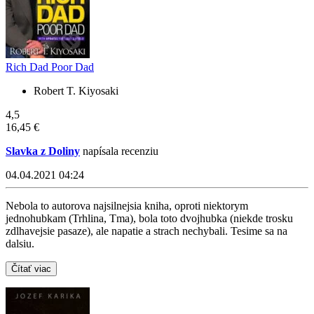
Rich Dad Poor Dad
Robert T. Kiyosaki
4,5
16,45 €
Slavka z Doliny
napísala recenziu
04.04.2021 04:24
Nebola to autorova najsilnejsia kniha, oproti niektorym
jednohubkam (Trhlina, Tma), bola toto dvojhubka (niekde trosku
zdlhavejsie pasaze), ale napatie a strach nechybali. Tesime sa na
dalsiu.
Čítať viac