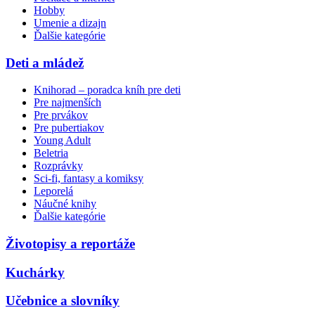
Hobby
Umenie a dizajn
Ďalšie kategórie
Deti a mládež
Knihorad – poradca kníh pre deti
Pre najmenších
Pre prvákov
Pre pubertiakov
Young Adult
Beletria
Rozprávky
Sci-fi, fantasy a komiksy
Leporelá
Náučné knihy
Ďalšie kategórie
Životopisy a reportáže
Kuchárky
Učebnice a slovníky