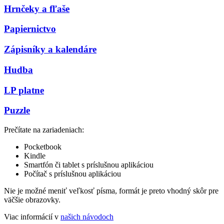
Hrnčeky a fľaše
Papiernictvo
Zápisníky a kalendáre
Hudba
LP platne
Puzzle
Prečítate na zariadeniach:
Pocketbook
Kindle
Smartfón či tablet s príslušnou aplikáciou
Počítač s príslušnou aplikáciou
Nie je možné meniť veľkosť písma, formát je preto vhodný skôr pre
väčšie obrazovky.
Viac informácií v
našich návodoch