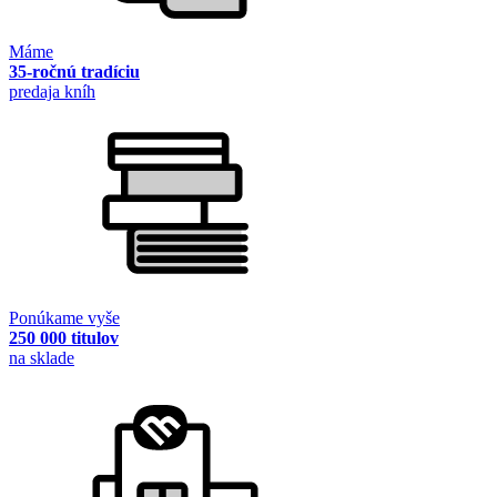
Máme
35-ročnú tradíciu
predaja kníh
Ponúkame vyše
250 000 titulov
na sklade