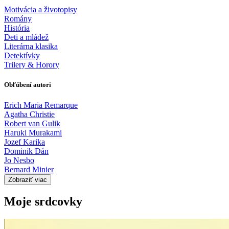
Motivácia a životopisy
Romány
História
Deti a mládež
Literárna klasika
Detektívky
Trilery & Horory
Obľúbení autori
Erich Maria Remarque
Agatha Christie
Robert van Gulik
Haruki Murakami
Jozef Karika
Dominik Dán
Jo Nesbo
Bernard Minier
Zobraziť viac
Moje srdcovky