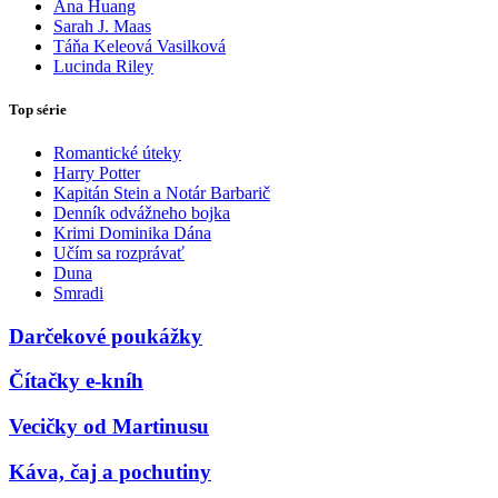
Ana Huang
Sarah J. Maas
Táňa Keleová Vasilková
Lucinda Riley
Top série
Romantické úteky
Harry Potter
Kapitán Stein a Notár Barbarič
Denník odvážneho bojka
Krimi Dominika Dána
Učím sa rozprávať
Duna
Smradi
Darčekové poukážky
Čítačky e-kníh
Vecičky od Martinusu
Káva, čaj a pochutiny