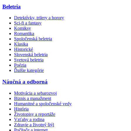
Beletria
Detektívky, trilery a horory
Sci-fi a fantasy
Komiksy
Romantika
Spoločenská beletria
Klasika
Historické
Slovenská beletria
Svetová beletria
Poézia
Ďalšie kategórie
Náučná a odborná
Motivácia a sebarozvoj
Biznis a manažment
Humanitné a spoločenské vedy
História
Životopisy a reportáže
Vzťahy a rodina
Zdravie a životný štýl
Počítače a internet