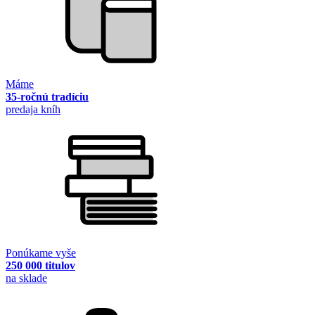
Máme
35-ročnú tradíciu
predaja kníh
Ponúkame vyše
250 000 titulov
na sklade