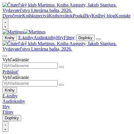
Doručenie
Kníhkupectvá
Knihovrátok
Poukážky
Knižný blog
Kontakt
E-knihy
Audioknihy
Hry
Filmy
Knihy
Doplnky
Vyhľadávanie
Prihlásiť
Vyhľadávanie
Knihy
E-knihy
Audioknihy
Hry
Filmy
Doplnky