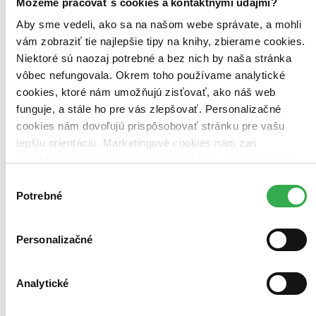
Môžeme pracovať s cookies a kontaktnými údajmi?
Aby sme vedeli, ako sa na našom webe správate, a mohli
vám zobraziť tie najlepšie tipy na knihy, zbierame cookies.
Niektoré sú naozaj potrebné a bez nich by naša stránka
vôbec nefungovala. Okrem toho používame analytické
cookies, ktoré nám umožňujú zisťovať, ako náš web
funguje, a stále ho pre vás zlepšovať. Personalizačné
cookies nám dovoľujú prispôsobovať stránku pre vašu
lepšiu orientáciu. Marketingové cookies nám zas
umožňujú zobrazenie relevantnej reklamy. Niektoré údaje
zdieľame aj s tretími stranami. Veľmi by nám pomohlo,
Výber
keby sme mohli používať všetky tieto cookies. Ďakujeme!
Potrebné
súhlasu
Personalizačné
Analytické