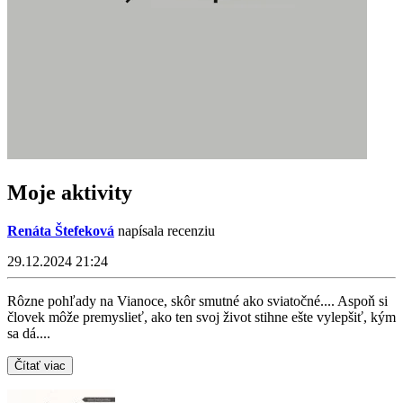
Moje aktivity
Renáta Štefeková
napísala recenziu
29.12.2024 21:24
Rôzne pohľady na Vianoce, skôr smutné ako sviatočné.... Aspoň si
človek môže premyslieť, ako ten svoj život stihne ešte vylepšiť, kým
sa dá....
Čítať viac