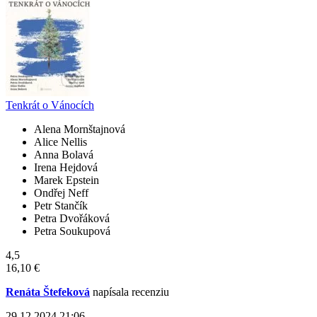
Tenkrát o Vánocích
Alena Mornštajnová
Alice Nellis
Anna Bolavá
Irena Hejdová
Marek Epstein
Ondřej Neff
Petr Stančík
Petra Dvořáková
Petra Soukupová
4,5
16,10 €
Renáta Štefeková
napísala recenziu
29.12.2024 21:06