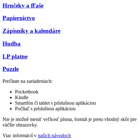
Hrnčeky a fľaše
Papiernictvo
Zápisníky a kalendáre
Hudba
LP platne
Puzzle
Prečítate na zariadeniach:
Pocketbook
Kindle
Smartfón či tablet s príslušnou aplikáciou
Počítač s príslušnou aplikáciou
Nie je možné meniť veľkosť písma, formát je preto vhodný skôr pre
väčšie obrazovky.
Viac informácií v
našich návodoch