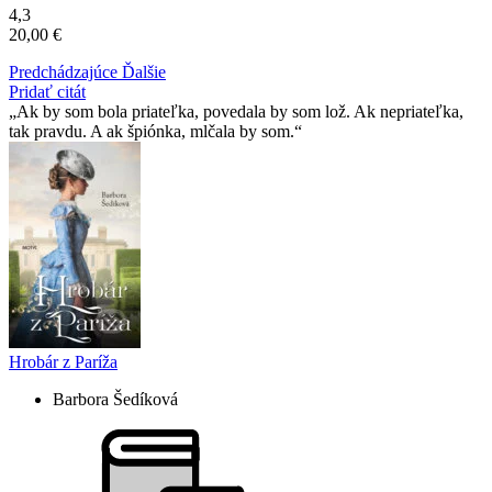
4,3
20,00 €
Predchádzajúce
Ďalšie
Pridať citát
Ak by som bola priateľka, povedala by som lož. Ak nepriateľka,
tak pravdu. A ak špiónka, mlčala by som.
Hrobár z Paríža
Barbora Šedíková