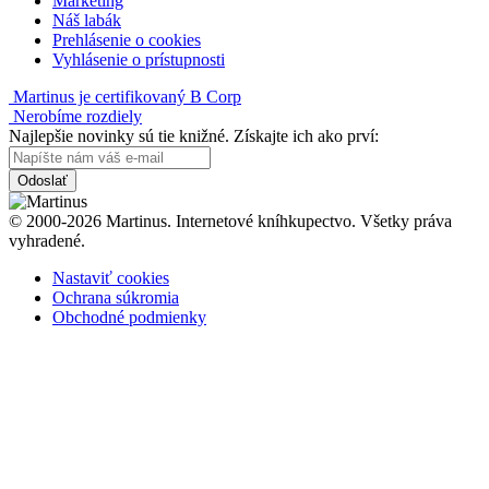
Marketing
Náš labák
Prehlásenie o cookies
Vyhlásenie o prístupnosti
Martinus je certifikovaný B Corp
Nerobíme rozdiely
Najlepšie novinky sú tie knižné. Získajte ich ako prví:
Odoslať
© 2000-2026 Martinus. Internetové kníhkupectvo. Všetky práva
vyhradené.
Nastaviť cookies
Ochrana súkromia
Obchodné podmienky