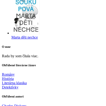
Marta děti nechce
O mne
Rada by som čítala viac.
Obľúbené literárne žánre
Romány
História
Literárna klasika
Detektívky
Obľúbení autori
Charles Dickens