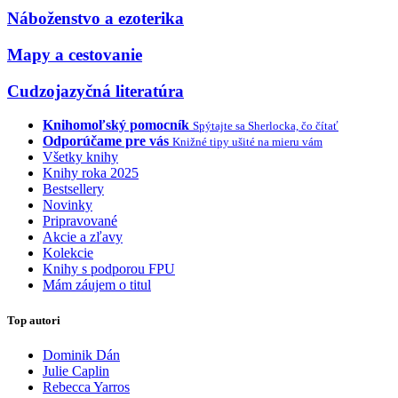
Náboženstvo a ezoterika
Mapy a cestovanie
Cudzojazyčná literatúra
Knihomoľský pomocník
Spýtajte sa Sherlocka, čo čítať
Odporúčame pre vás
Knižné tipy ušité na mieru vám
Všetky knihy
Knihy roka 2025
Bestsellery
Novinky
Pripravované
Akcie a zľavy
Kolekcie
Knihy s podporou FPU
Mám záujem o titul
Top autori
Dominik Dán
Julie Caplin
Rebecca Yarros