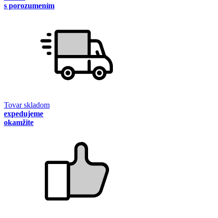
s porozumením
Tovar skladom
expedujeme
okamžite