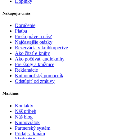
Doplnky
Nakupujte u nás
Doručenie
Platba
Prečo práve u nás?
Najčastejšie otázky
Rezervácia v kníhkupectve
Ako čítať e-knihy
Ako počúvať audioknihy
Pre školy a knižnice
Reklamácie
Knihomoľský pomocník
Odstúpiť od zmluvy
Martinus
Kontakty
Náš príbeh
Náš blog
Knihovrátok
Partnerský systém
Pridaj sa k nám