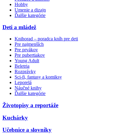
Hobby
Umenie a dizajn
Ďalšie kategórie
Deti a mládež
Knihorad – poradca kníh pre deti
Pre najmenších
Pre prvákov
Pre pubertiakov
Young Adult
Beletria
Rozprávky
Sci-fi, fantasy a komiksy
Leporelá
Náučné knihy
Ďalšie kategórie
Životopisy a reportáže
Kuchárky
Učebnice a slovníky