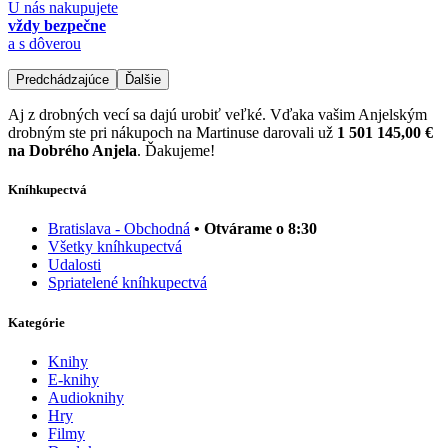
U nás nakupujete
vždy bezpečne
a s dôverou
Predchádzajúce
Ďalšie
Aj z drobných vecí sa dajú urobiť veľké. Vďaka vašim Anjelským
drobným ste pri nákupoch na Martinuse darovali už
1 501 145,00 €
na Dobrého Anjela
. Ďakujeme!
Kníhkupectvá
Bratislava - Obchodná
• Otvárame o 8:30
Všetky kníhkupectvá
Udalosti
Spriatelené kníhkupectvá
Kategórie
Knihy
E-knihy
Audioknihy
Hry
Filmy